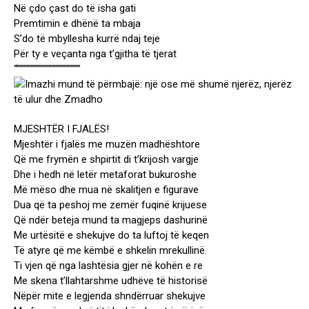
Në çdo çast do të isha gati
Premtimin e dhënë ta mbaja
S’do të mbyllesha kurrë ndaj teje
Për ty e veçanta nga t’gjitha të tjerat
“”””””””””””””””””””””””
MJESHTËR I FJALËS!
Mjeshtër i fjalës me muzën madhështore
Që me frymën e shpirtit di t’krijosh vargje
Dhe i hedh në letër metaforat bukuroshe
Më mëso dhe mua në skalitjen e figurave
Dua që ta peshoj me zemër fuqinë krijuese
Që ndër beteja mund ta magjeps dashurinë
Me urtësitë e shekujve do ta luftoj të keqen
Të atyre që me këmbë e shkelin mrekullinë.
Ti vjen që nga lashtësia gjer në kohën e re
Me skena t’llahtarshme udhëve të historisë
Nëpër mite e legjenda shndërruar shekujve