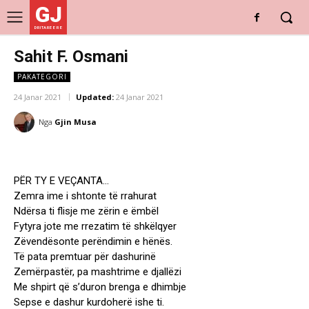
GJ
DRITARE E RE
Sahit F. Osmani
PAKATEGORI
24 Janar 2021
Updated:
24 Janar 2021
Nga
Gjin Musa
PËR TY E VEÇANTA…
Zemra ime i shtonte të rrahurat
Ndërsa ti flisje me zërin e ëmbël
Fytyra jote me rrezatim të shkëlqyer
Zëvendësonte perëndimin e hënës.
Të pata premtuar për dashurinë
Zemërpastër, pa mashtrime e djallëzi
Me shpirt që s’duron brenga e dhimbje
Sepse e dashur kurdoherë ishe ti.