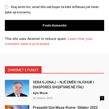
Ruaj emrin tim, email dhe uebfaqen në këtë shfletues për herën
tjetër që komentoj.
This site uses Akismet to reduce spam.
Learn how your
comment data is processed.
SHKRIMET E FUNDIT
VERA GJONAJ – NJË EMËR I NJOHUR I
DIASPORËS SHQIPTARE NË ITALI
Gjin Musa
20 Shtator 2025
1
Pregaditi Gjin Musa-Rome- Shtator 2025