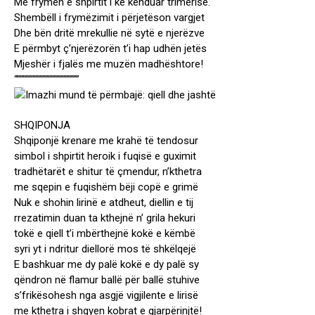
Me frymën e shpirtit i ke kënduar trimërisë.
Shembëll i frymëzimit i përjetëson vargjet
Dhe bën dritë mrekullie në sytë e njerëzve
E përmbyt ç’njerëzorën t’i hap udhën jetës
Mjeshër i fjalës me muzën madhështore!
“””””””””””””””””””””””
SHQIPONJA
Shqiponjë krenare me krahë të tendosur
simbol i shpirtit heroik i fuqisë e guximit
tradhëtarët e shitur të çmendur, n’kthetra
me sqepin e fuqishëm bëji copë e grimë
Nuk e shohin lirinë e atdheut, diellin e tij
rrezatimin duan ta kthejnë n’ grila hekuri
tokë e qiell t’i mbërthejnë kokë e këmbë
syri yt i ndritur diellorë mos të shkëlqejë
E bashkuar me dy palë kokë e dy palë sy
qëndron në flamur ballë për ballë stuhive
s’frikësohesh nga asgjë vigjilente e lirisë
me kthetra i shqyen kobrat e gjarpërinjtë!