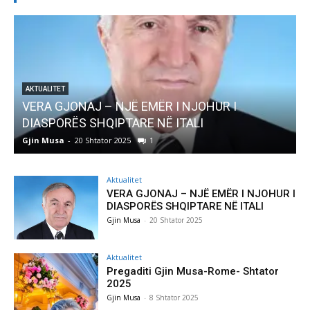
 I
AKTUALITET
Pregaditi Gjin Musa-Rome- Shtator 2025
Gjin Musa
-
8 Shtator 2025
0
Aktualitet
VERA GJONAJ – NJË EMËR I NJOHUR I
DIASPORËS SHQIPTARE NË ITALI
Gjin Musa
-
20 Shtator 2025
Aktualitet
Pregaditi Gjin Musa-Rome- Shtator
2025
Gjin Musa
-
8 Shtator 2025