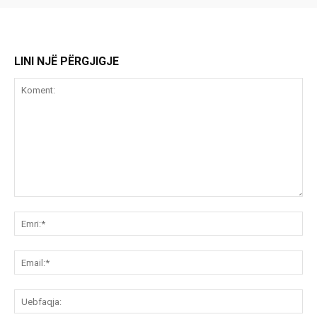
LINI NJË PËRGJIGJE
Koment:
Emr
Ema
Ue