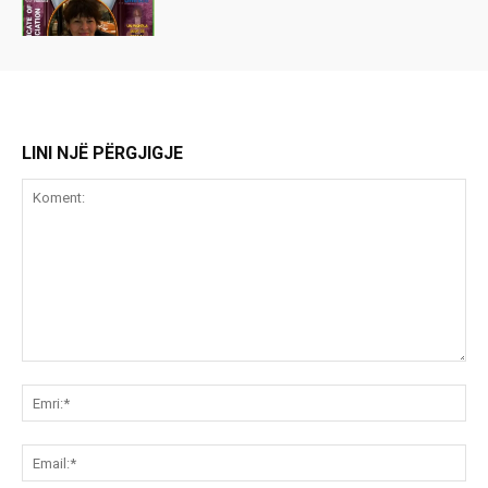
LINI NJË PËRGJIGJE
Koment:
Emr
Ema