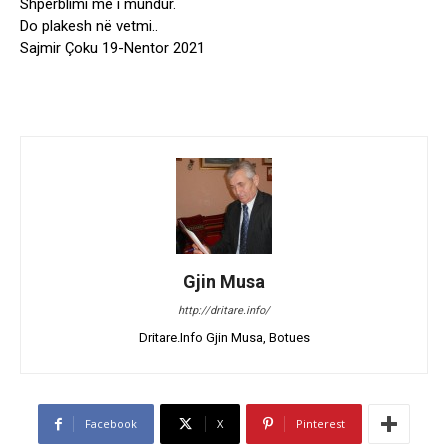
Shpërblimi më i mundur.
Do plakesh në vetmi..
Sajmir Çoku 19-Nentor 2021
Gjin Musa
http://dritare.info/
Dritare.Info Gjin Musa, Botues
Facebook
X
Pinterest