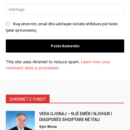
Ue
Ruaj emrin tim, email dhe uebfaqen në këtë shfletues për herën
tjetër që komentoj.
This site uses Akismet to reduce spam.
Learn how your
comment data is processed.
SHKRIMET E FUNDIT
VERA GJONAJ – NJË EMËR I NJOHUR I
DIASPORËS SHQIPTARE NË ITALI
Gjin Musa