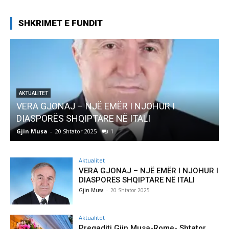
SHKRIMET E FUNDIT
JOHUR I
AKTUALITET
LI
Pregaditi Gjin Musa-Rome- Shtator 
Gjin Musa
-
8 Shtator 2025
0
Aktualitet
VERA GJONAJ – NJË EMËR I NJOHUR I
DIASPORËS SHQIPTARE NË ITALI
Gjin Musa
-
20 Shtator 2025
Aktualitet
Pregaditi Gjin Musa-Rome- Shtator