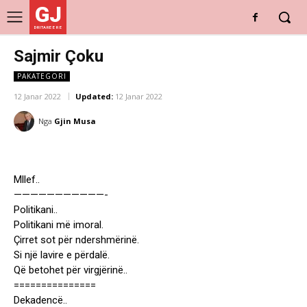
GJ
DRITARE E RE
Sajmir Çoku
PAKATEGORI
12 Janar 2022
Updated:
12 Janar 2022
Nga
Gjin Musa
Mllef..
———————————-
Politikani..
Politikani më imoral.
Çirret sot për ndershmërinë.
Si një lavire e përdalë.
Që betohet për virgjërinë..
===============
Dekadencë..