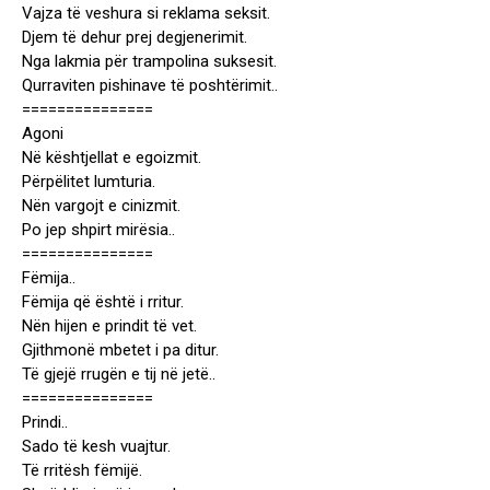
Vajza të veshura si reklama seksit.
Djem të dehur prej degjenerimit.
Nga lakmia për trampolina suksesit.
Qurraviten pishinave të poshtërimit..
===============
Agoni
Në kështjellat e egoizmit.
Përpëlitet lumturia.
Nën vargojt e cinizmit.
Po jep shpirt mirësia..
===============
Fëmija..
Fëmija që është i rritur.
Nën hijen e prindit të vet.
Gjithmonë mbetet i pa ditur.
Të gjejë rrugën e tij në jetë..
===============
Prindi..
Sado të kesh vuajtur.
Të rritësh fëmijë.