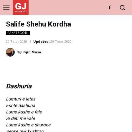
GJ
DRITARE E RE
Salife Shehu Kordha
PAKATEGORI
20 Tetor 2020
Updated:
20 Tetor 2020
Nga
Gjin Musa
Dashuria
Lumturi e jetes
Eshte dashuria
Lume kushe e fale
Si deti me vale
Lume kushe e dhurone
Sepse nuk kushton