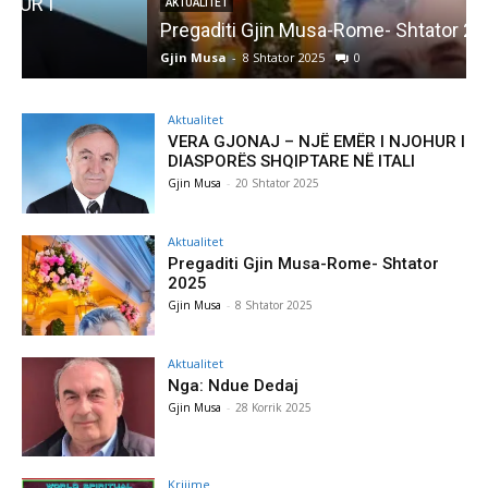
AKTUALITET
Pregaditi Gjin Musa-Rome- Shtator 2025
Gjin Musa
-
8 Shtator 2025
0
G
Aktualitet
VERA GJONAJ – NJË EMËR I NJOHUR I
DIASPORËS SHQIPTARE NË ITALI
Gjin Musa
-
20 Shtator 2025
Aktualitet
Pregaditi Gjin Musa-Rome- Shtator
2025
Gjin Musa
-
8 Shtator 2025
Aktualitet
Nga: Ndue Dedaj
Gjin Musa
-
28 Korrik 2025
Krijime