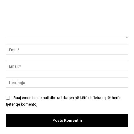
Koment:
Emr
Ema
Ue
Ruaj emrin tim, email dhe uebfaqen në këtë shfletues për herën
tjetër që komentoj.