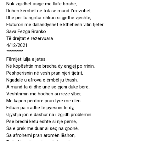
Nuk zgjidhet asgjë me llafe boshe,
Duhen këmbët në tok se mund t’rrëzohet,
Dhe për tu ngritur shkon si gjethe vjeshte,
Fluturon me dallandyshet e kthehesh vitin tjetër.
Sava Fezga Branko
Të drejtat e rezervuara.
4/12/2021
“””””””””””””
Fëmijët lulja e jetes.
Në kopështin me bredha dy engjëj po rrinin,
Pëshpërisnin në vesh pran njëri tjetrit,
Ngadalë u afrova e ëmbël ju thash,
A mund ta di dhe unë se çjeni duke bërë..
Vështrimin më hodhën si rreze ylber,
Më kapen përdore pran tyre më ulën.
Filluan pa rradhë të pyesnin të dy,
Gjyshja jon e dashur na i zgjidh problemin.
Pse bredhi ketu ështe si një peme,
Sa e prek me duar ai seç na çponë,
Sa afrohemi pran aromën lëshon,