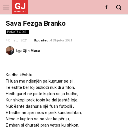
GJ
DRITARE E RE
Sava Fezga Branko
PAKATEGORI
4 Dhjetor 2021
Updated:
4 Dhjetor 2021
Nga
Gjin Musa
Ka dhe kēshtu
Ti luan me ndjenjën pa kuptuar se si ,
Të është bër loj bixhozi nuk di a fiton,
Hedh gurët në pistë kujton se ja hudhe,
Kur shkopi prek topin ke dal jashtê loje.
Nuk është dashuria një fush futbolli ,
E hedhë në ajër mos e prek kundershtari,
Nëse e kupton se sa vler ka për ju,
E mban si dhuratë pran vetes ku shkon.