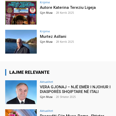
Krijime
Autore Katerina Tereziu Ligeja
Gjin Musa
-
28 Korrik 2025
Krijime
Murtez Asllani
Gjin Musa
-
28 Korrik 2025
LAJME RELEVANTE
Aktualitet
VERA GJONAJ – NJË EMËR I NJOHUR I
DIASPORËS SHQIPTARE NË ITALI
Gjin Musa
-
20 Shtator 2025
Aktualitet
Pregaditi Gjin Musa-Rome- Shtator