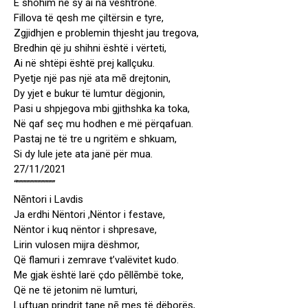
E shohim në sy ai na vështronë.
Fillova të qesh me çiltërsin e tyre,
Zgjidhjen e problemin thjesht jau tregova,
Bredhin që ju shihni është i vërteti,
Ai në shtëpi është prej kallçuku.
Pyetje një pas një ata mē drejtonin,
Dy yjet e bukur të lumtur dëgjonin,
Pasi u shpjegova mbi gjithshka ka toka,
Në qaf seç mu hodhen e më përqafuan.
Pastaj ne të tre u ngritëm e shkuam,
Si dy lule jete ata janë për mua.
27/11/2021
“””””””””””””””
Nēntori i Lavdis
Ja erdhi Nëntori ,Nëntor i festave,
Nëntor i kuq nëntor i shpresave,
Lirin vulosen mijra dëshmor,
Që flamuri i zemrave t’valëvitet kudo.
Me gjak është larë çdo pēllēmbë toke,
Që ne të jetonim në lumturi,
Luftuan prindrit tane nē mes të dëborës,