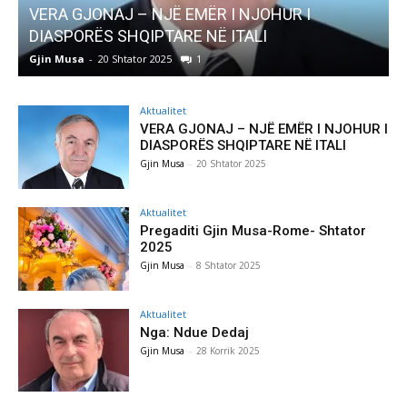
HUR I
AKTUALITET
Pregaditi Gjin Musa-Rome- Shtator 202
Gjin Musa
-
8 Shtator 2025
0
Aktualitet
VERA GJONAJ – NJË EMËR I NJOHUR I
DIASPORËS SHQIPTARE NË ITALI
Gjin Musa
-
20 Shtator 2025
Aktualitet
Pregaditi Gjin Musa-Rome- Shtator
2025
Gjin Musa
-
8 Shtator 2025
Aktualitet
Nga: Ndue Dedaj
Gjin Musa
-
28 Korrik 2025