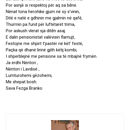
Por asnjë si respektoj për aq sa bēne.
Nënat tona herohike gjum në sy s’vinin,
Ditë e natë e gdhinin me gjalmin në qafê,
Thurrnin pa fund për luftëtarët trima,
Por askush vlerat sja ditēn asaj.
E dalin pensionistat valëvisin flamujt,
Festojne me shpirt t’pastër në kët’ festë,
Paçka që dhanë lirinë gjith këtij kombi,
I shperblejnë me pensione sa të mbajnë frymën.
Ja erdhi Nëntori ,
Nëntori i Lavdisë ,
Lumturohemi gëzohemi,
Me xhepat bosh.
Sava Fezga Branko