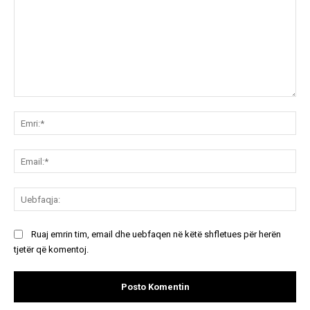
Koment:
Emr
Ema
Ue
Ruaj emrin tim, email dhe uebfaqen në këtë shfletues për herën
tjetër që komentoj.