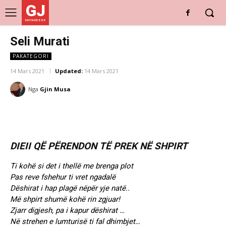
GJ
DRITARE E RE
Seli Murati
PAKATEGORI
14 Mars 2021
Updated:
14 Mars 2021
Nga
Gjin Musa
DIEII QË PËRENDON TË PREK NË SHPIRT
Ti kohë si det i thellë me brenga plot
Pas reve fshehur ti vret ngadalë
Dëshirat i hap plagë nëpër yje natë..
Më shpirt shumë kohë rin zgjuar!
Zjarr digjesh, pa i kapur dëshirat …
Në strehen e lumturisë ti fal dhimbjet…