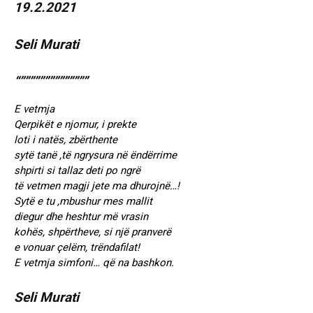
19.2.2021
Seli Murati
“””””””””””””””
E vetmja
Qerpikët e njomur, i prekte
loti i natës, zbërthente
sytë tanë ,të ngrysura në ëndërrime
shpirti si tallaz deti po ngrë
të vetmen magji jete ma dhurojnë…!
Sytë e tu ,mbushur mes mallit
diegur dhe heshtur më vrasin
kohës, shpërtheve, si një pranverë
e vonuar çelëm, trëndafilat!
E vetmja simfoni… që na bashkon.
Seli Murati