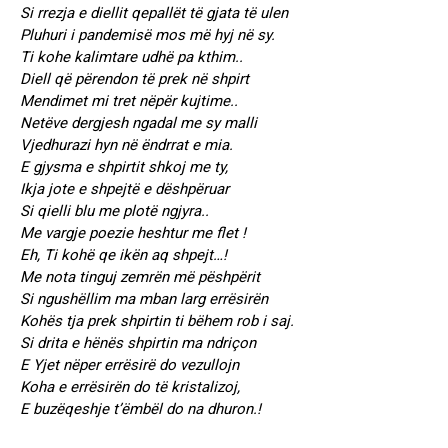
Si rrezja e diellit qepallët të gjata të ulen
Pluhuri i pandemisë mos më hyj në sy.
Ti kohe kalimtare udhë pa kthim..
Diell që përendon të prek në shpirt
Mendimet mi tret nëpër kujtime..
Netëve dergjesh ngadal me sy malli
Vjedhurazi hyn në ëndrrat e mia.
E gjysma e shpirtit shkoj me ty,
Ikja jote e shpejtë e dëshpëruar
Si qielli blu me plotë ngjyra..
Me vargje poezie heshtur me flet !
Eh, Ti kohë qe ikën aq shpejt…!
Me nota tinguj zemrën më pëshpërit
Si ngushëllim ma mban larg errësirën
Kohës tja prek shpirtin ti bëhem rob i saj.
Si drita e hënës shpirtin ma ndriçon
E Yjet nëper errësirë do vezullojn
Koha e errësirën do të kristalizoj,
E buzëqeshje t’ëmbël do na dhuron.!