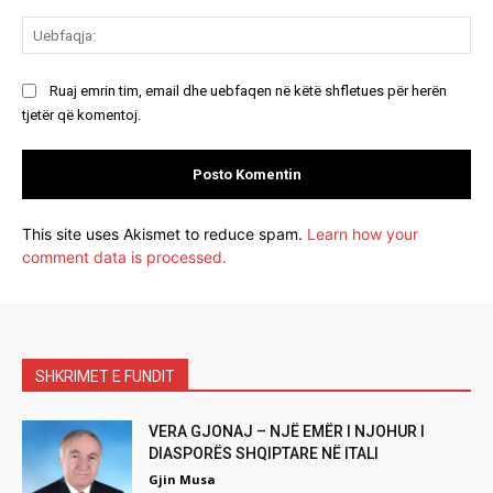
Ue
Ruaj emrin tim, email dhe uebfaqen në këtë shfletues për herën
tjetër që komentoj.
This site uses Akismet to reduce spam.
Learn how your
comment data is processed.
SHKRIMET E FUNDIT
VERA GJONAJ – NJË EMËR I NJOHUR I
DIASPORËS SHQIPTARE NË ITALI
Gjin Musa