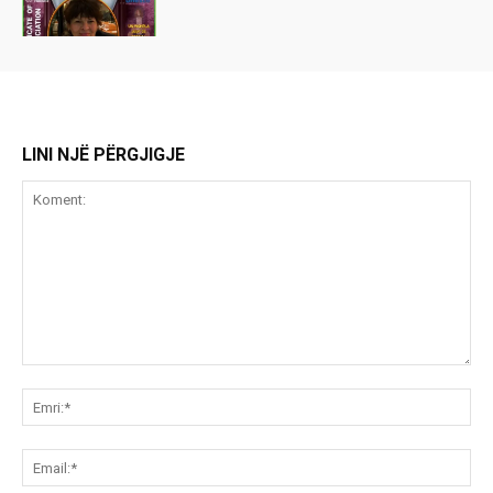
LINI NJË PËRGJIGJE
Koment:
Emr
Ema