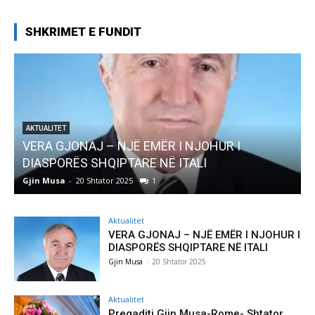
SHKRIMET E FUNDIT
R I
AKTUALITET
Pregaditi Gjin Musa-Rome- Shtator 2025
Gjin Musa
-
8 Shtator 2025
0
Aktualitet
VERA GJONAJ – NJË EMËR I NJOHUR I
DIASPORËS SHQIPTARE NË ITALI
Gjin Musa
-
20 Shtator 2025
Aktualitet
Pregaditi Gjin Musa-Rome- Shtator