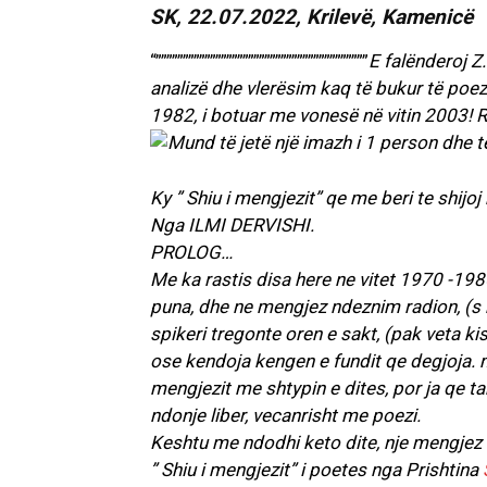
SK, 22.07.2022, Krilevë, Kamenicë
“”””””””””””””””””””””””””””””””””””””””
E falënderoj Z
analizë dhe vlerësim kaq të bukur të poeziv
1982, i botuar me vonesë në vitin 2003!
Ky ” Shiu i mengjezit” qe me beri te shijo
Nga ILMI DERVISHI.
PROLOG…
Me ka rastis disa here ne vitet 1970 -198
puna, dhe ne mengjez ndeznim radion, (s 
spikeri tregonte oren e sakt, (pak veta kis
ose kendoja kengen e fundit qe degjoja. m
mengjezit me shtypin e dites, por ja qe t
ndonje liber, vecanrisht me poezi.
Keshtu me ndodhi keto dite, nje mengjez q
” Shiu i mengjezit” i poetes nga Prishtina