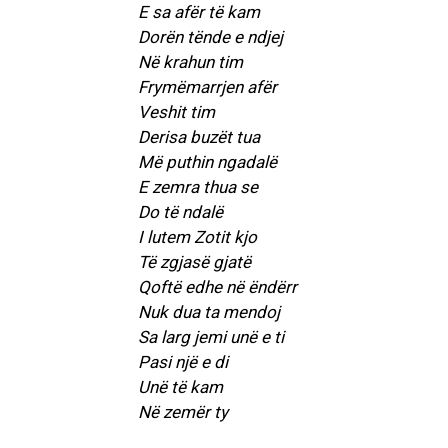
E sa afër të kam
Dorën tënde e ndjej
Në krahun tim
Frymëmarrjen afër
Veshit tim
Derisa buzët tua
Më puthin ngadalë
E zemra thua se
Do të ndalë
I lutem Zotit kjo
Të zgjasë gjatë
Qoftë edhe në ëndërr
Nuk dua ta mendoj
Sa larg jemi unë e ti
Pasi një e di
Unë të kam
Në zemër ty