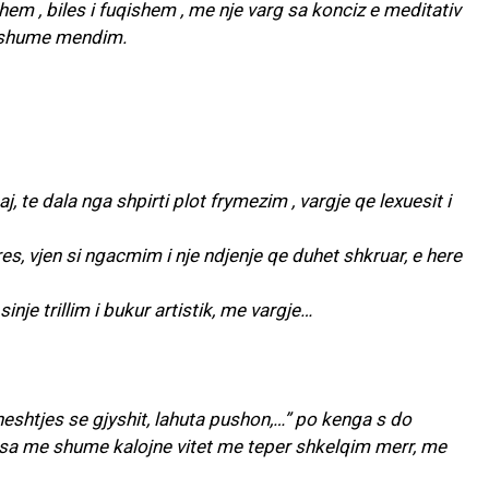
hem , biles i fuqishem , me nje varg sa konciz e meditativ
me shume mendim.
aj, te dala nga shpirti plot frymezim , vargje qe lexuesit i
res, vjen si ngacmim i nje ndjenje qe duhet shkruar, e here
sinje trillim i bukur artistik, me vargje…
 heshtjes se gjyshit, lahuta pushon,…” po kenga s do
 sa me shume kalojne vitet me teper shkelqim merr, me