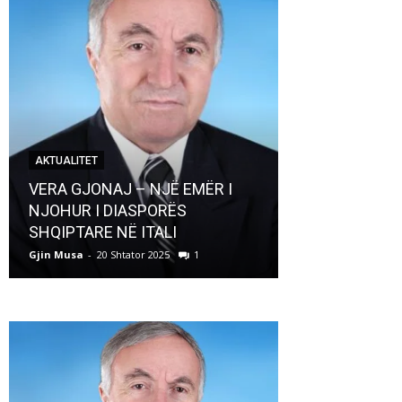
AKTUALITET
AKTUALITET
VERA GJONAJ – NJË EMËR I
NJOHUR I DIASPORËS
Pregaditi Gji
SHQIPTARE NË ITALI
Shtator 2025
Gjin Musa
-
20 Shtator 2025
1
Gjin Musa
-
8 Shtat