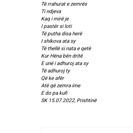
Të rrahurat e zemrës
Ti ndjeva
Kaq i mirë je
I pastër si loti
Të putha disa herë
I shikova ata sy
Të thellë si nata e qetë
Kur Hëna bën dritë
E unë i adhuroj ata sy
Të adhuroj ty
Që ke afêr
Atë që zemra ime
E do pa kufi
SK 15.07.2022, Prishtinë