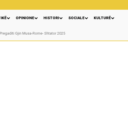
TIKË
OPINIONE
HISTORI
SOCIALE
KULTURË
egaditi Gjin Musa-Rome- Shtator 2025
Nga: Ndue Dedaj