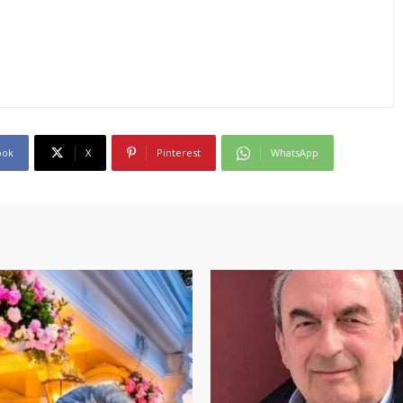
ook
X
Pinterest
WhatsApp