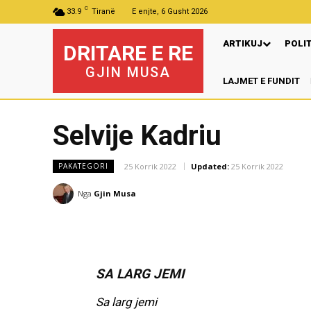
C
33.9
Tiranë
E enjte, 6 Gusht 2026
ARTIKUJ
POLI
DRITARE E RE
GJIN MUSA
LAJMET E FUNDIT
Pr
Selvije Kadriu
25 Korrik 2022
Updated:
25 Korrik 2022
PAKATEGORI
Nga
Gjin Musa
SA LARG JEMI
Sa larg jemi