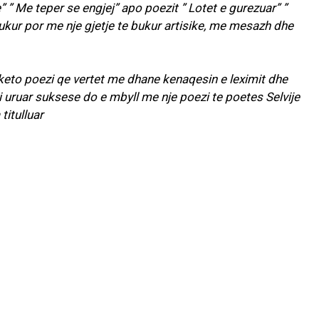
” ” Me teper se engjej” apo poezit ” Lotet e gurezuar” ”
bukur por me nje gjetje te bukur artisike, me mesazh dhe
 keto poezi qe vertet me dhane kenaqesin e leximit dhe
i uruar suksese do e mbyll me nje poezi te poetes Selvije
titulluar