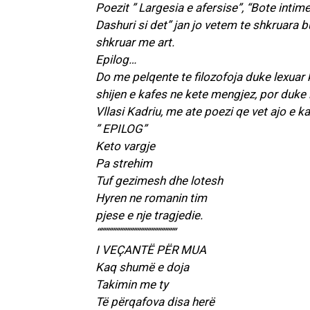
Poezit ” Largesia e afersise”, “Bote intime
Dashuri si det” jan jo vetem te shkruara 
shkruar me art.
Epilog…
Do me pelqente te filozofoja duke lexuar
shijen e kafes ne kete mengjez, por duke 
Vllasi Kadriu, me ate poezi qe vet ajo e ka 
” EPILOG”
Keto vargje
Pa strehim
Tuf gezimesh dhe lotesh
Hyren ne romanin tim
pjese e nje tragjedie.
“””””””””””””””””””””””
I VEÇANTË PËR MUA
Kaq shumë e doja
Takimin me ty
Të përqafova disa herë