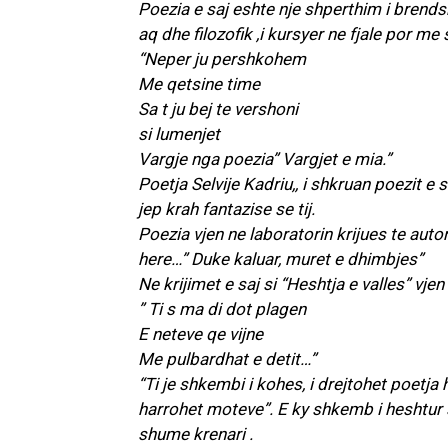
Poezia e saj eshte nje shperthim i brends
aq dhe filozofik ,i kursyer ne fjale por 
“Neper ju pershkohem
Me qetsine time
Sa t ju bej te vershoni
si lumenjet
Vargje nga poezia” Vargjet e mia.”
Poetja Selvije Kadriu,, i shkruan poezit e s
jep krah fantazise se tij.
Poezia vjen ne laboratorin krijues te auto
here…” Duke kaluar, muret e dhimbjes”
Ne krijimet e saj si “Heshtja e valles” vjen 
” Ti s ma di dot plagen
E neteve qe vijne
Me pulbardhat e detit…”
“Ti je shkembi i kohes, i drejtohet poetja
harrohet moteve”. E ky shkemb i heshtur
shume krenari .