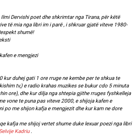
. Ilmi Dervishi poet dhe shkrimtar nga Tirana, për këtë
e të mia nga libri im i parë , i shkruar gjatë viteve 1980-
 Respekt shumë!
j kafen e mengjezi
0 kur duhej gati 1 ore rruge ne kembe per te shkua te
kishim tv,) e radio krahas muzikes se bukur cdo 5 minuta
hin ore), dhe kur dilja nga shtepia gjithe rruges fyshkelleja
e vone te puna pas viteve 2000, e shijoja kafen e
ani po me shijon kafja e mengjezit dhe kur kam ne dore
e kafja me shijoj vertet shume duke lexuar poezi nga libri
Selvije Kadriu
.