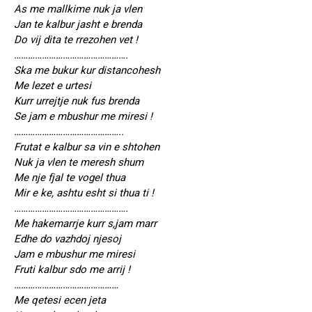
As me mallkime nuk ja vlen
Jan te kalbur jasht e brenda
Do vij dita te rrezohen vet !
………………………………………….
Ska me bukur kur distancohesh
Me lezet e urtesi
Kurr urrejtje nuk fus brenda
Se jam e mbushur me miresi !
………………………………………..
Frutat e kalbur sa vin e shtohen
Nuk ja vlen te meresh shum
Me nje fjal te vogel thua
Mir e ke, ashtu esht si thua ti !
………………………………………….
Me hakemarrje kurr s,jam marr
Edhe do vazhdoj njesoj
Jam e mbushur me miresi
Fruti kalbur sdo me arrij !
………………………………………
Me qetesi ecen jeta