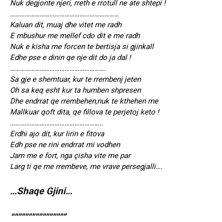
Nuk degjonte njeri, rreth e rrotull ne ate shtepi !
…………………………………………………………
Kaluan dit, muaj dhe vitet me radh
E mbushur me mellef cdo dit e me radh
Nuk e kisha me forcen te bertisja si gjinkall
Edhe pse e dinin qe nje dit do ja dal !
………………………………………………….
Sa gje e shemtuar, kur te rrembenj jeten
Oh sa keq esht kur ta humben shpresen
Dhe endrrat qe rrembehen,nuk te kthehen me
Mallkuar qoft dita, qe fillova te perjetoj keto !
………………………………………………..
Erdhi ajo dit, kur lirin e fitova
Edh pse ne rini endrrat mi vodhen
Jam me e fort, nga çisha vite me par
Larg ti qe me rrembeve, me vrave persegjalli….
…Shaqe Gjini…
“”””””””””””””””