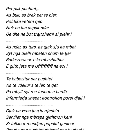
Per pak pushtet,,,
As buk, as brek per te bler,
Politika vetem rjep
Nuk na lan aspak nder
Qe dhe ne bot trajtohemi si plehr !
……………………………………….
As nder, as turp, as gjak sju ka mbet
Syt nga qielli mbeten shum te tjer
Barkezbrasur, e kembezbathur
E gjith jeta me Uffffffffff na eci !
…………………………………………
Te babezitur per pushtet
As te vdekur s,te len te qet
Pa mbyll syt me fashon e bardh
Infermierja xhepat kontrollon porsi djall !
…………………………………………..
Gjak ne vena ju s,ju rrjedhin
Servilet nga mbrapa gjithmon keni
Si fallxhor mendjen popullit genjeni