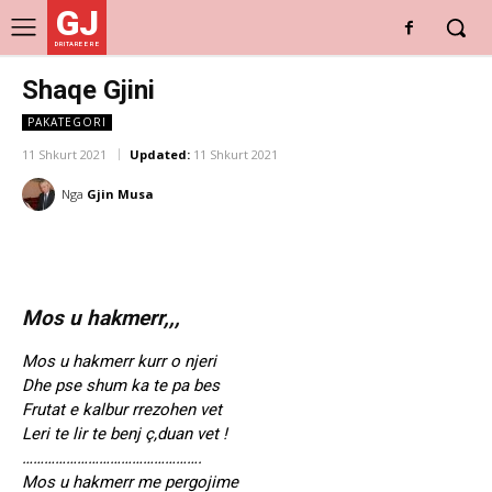
GJ
DRITARE E RE
Shaqe Gjini
PAKATEGORI
11 Shkurt 2021
Updated:
11 Shkurt 2021
Nga
Gjin Musa
Mos u hakmerr,,,
Mos u hakmerr kurr o njeri
Dhe pse shum ka te pa bes
Frutat e kalbur rrezohen vet
Leri te lir te benj ç,duan vet !
………………………………………….
Mos u hakmerr me pergojime