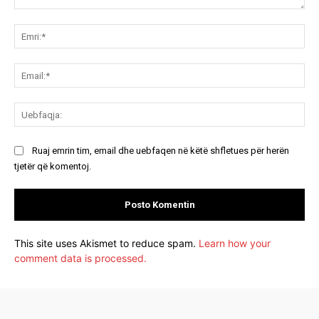
Koment:
Emr
Ema
Ue
Ruaj emrin tim, email dhe uebfaqen në këtë shfletues për herën
tjetër që komentoj.
This site uses Akismet to reduce spam.
Learn how your
comment data is processed.