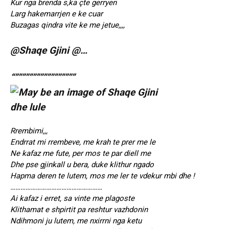
Kur nga brenda s,ka çte gerryen
Larg hakemarrjen e ke cuar
Buzagas qindra vite ke me jetue,,,,
@Shaqe Gjini @…
“”””””””””””””””””
Rrembimi,,,
Endrrat mi rrembeve, me krah te prer me le
Ne kafaz me fute, per mos te par diell me
Dhe pse gjinkall u bera, duke klithur ngado
Hapma deren te lutem, mos me ler te vdekur mbi dhe !
………………………………………………
Ai kafaz i erret, sa vinte me plagoste
Klithamat e shpirtit pa reshtur vazhdonin
Ndihmoni ju lutem, me nxirrni nga ketu