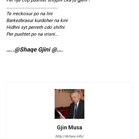
Per nje cop pushtet shtypni cka ju gjeni !
…………………………………………..
Te rreckosur po na lini
Barkezbrasur kurdoher na kini
Hidhni syt perreth cdo shifni
Per pushtet po na vrisni…
…..@Shaqe Gjini @….
Gjin Musa
http://dritare.info/