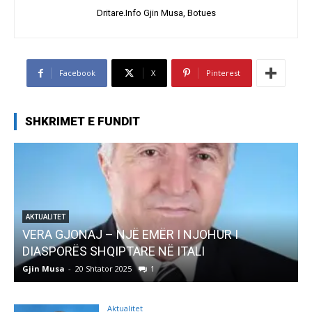
Dritare.Info Gjin Musa, Botues
Facebook
X
Pinterest
SHKRIMET E FUNDIT
 I
AKTUALITET
Pregaditi Gjin Musa-Rome- Shtator 2025
Gjin Musa
-
8 Shtator 2025
0
Aktualitet