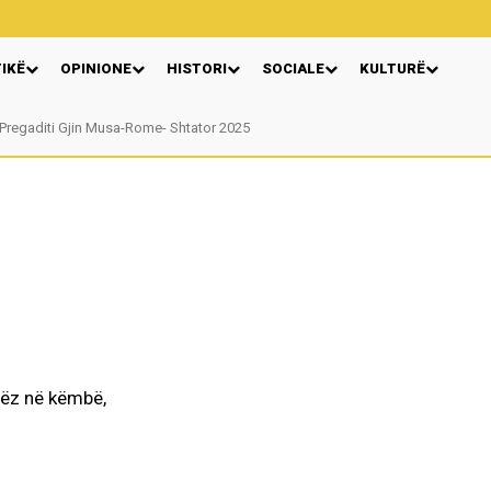
TIKË
OPINIONE
HISTORI
SOCIALE
KULTURË
Pregaditi Gjin Musa-Rome- Shtator 2025