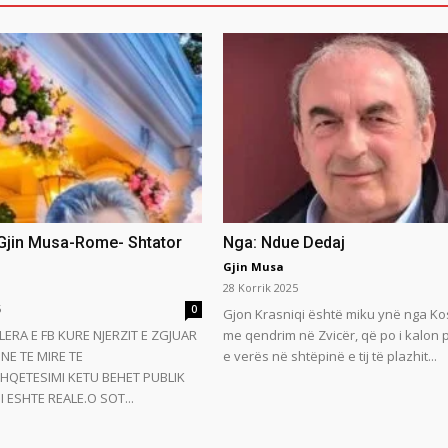
 Gjin Musa-Rome- Shtator
Nga: Ndue Dedaj
Gjin Musa
28 Korrik 2025
5
0
Gjon Krasniqi është miku ynë nga Ko
LERA E FB KURE NJERZIT E ZGJUAR
me qendrim në Zvicër, që po i kalon
NE TE MIRE TE
e verës në shtëpinë e tij të plazhit...
HQETESIMI KETU BEHET PUBLIK
 ESHTE REALE.O SOT...