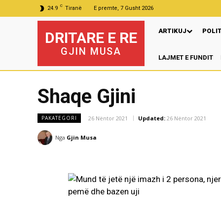
C
24.9
Tiranë
E premte, 7 Gusht 2026
ARTIKUJ
POLI
DRITARE E RE
GJIN MUSA
LAJMET E FUNDIT
Shaqe Gjini
26 Nëntor 2021
Updated:
26 Nëntor 2021
PAKATEGORI
Nga
Gjin Musa