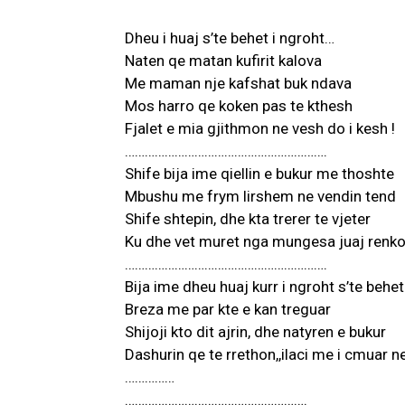
Dheu i huaj s’te behet i ngroht…
Naten qe matan kufirit kalova
Me maman nje kafshat buk ndava
Mos harro qe koken pas te kthesh
Fjalet e mia gjithmon ne vesh do i kesh !
…………………………………………………….
Shife bija ime qiellin e bukur me thoshte
Mbushu me frym lirshem ne vendin tend
Shife shtepin, dhe kta trerer te vjeter
Ku dhe vet muret nga mungesa juaj renkon
…………………………………………………….
Bija ime dheu huaj kurr i ngroht s’te behet
Breza me par kte e kan treguar
Shijoji kto dit ajrin, dhe natyren e bukur
Dashurin qe te rrethon,,ilaci me i cmuar ne
……………
……………………………………………….