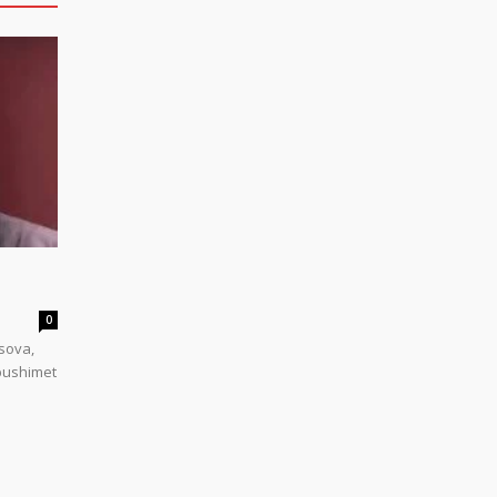
0
sova,
 pushimet