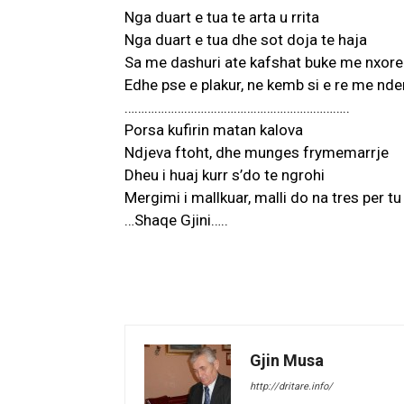
Nga duart e tua te arta u rrita
Nga duart e tua dhe sot doja te haja
Sa me dashuri ate kafshat buke me nxore
Edhe pse e plakur, ne kemb si e re me nden
…………………………………………………………..
Porsa kufirin matan kalova
Ndjeva ftoht, dhe munges frymemarrje
Dheu i huaj kurr s’do te ngrohi
Mergimi i mallkuar, malli do na tres per tu 
…Shaqe Gjini…..
Gjin Musa
http://dritare.info/