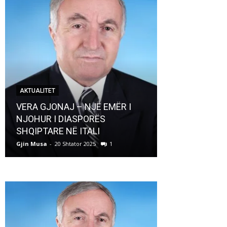
AKTUALITET
AKTUALITET
VERA GJONAJ – NJË EMËR I
NJOHUR I DIASPORËS
Pregaditi Gji
SHQIPTARE NË ITALI
Shtator 2025
Gjin Musa
-
20 Shtator 2025
1
Gjin Musa
-
8 Shtat