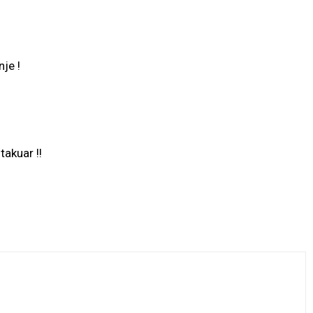
je !
takuar !!