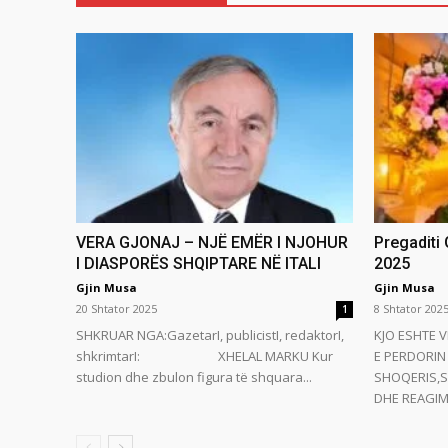
VERA GJONAJ – NJË EMËR I NJOHUR
Pregaditi
I DIASPORËS SHQIPTARE NË ITALI
2025
Gjin Musa
Gjin Musa
20 Shtator 2025
8 Shtator 202
1
SHKRUAR NGA:GazetarI, publicistI, redaktorI,
KJO ESHTE V
shkrimtarI: XHELAL MARKU Kur
E PERDORIN 
studion dhe zbulon figura të shquara...
SHOQERIS,S
DHE REAGIMI