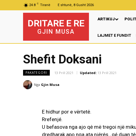
C
24.8
Tiranë
E shtunë, 8 Gusht 2026
ARTIKUJ
POLI
DRITARE E RE
GJIN MUSA
LAJMET E FUNDIT
Shefit Doksani
13 Prill 2021
Updated:
13 Prill 2021
PAKATEGORI
Nga
Gjin Musa
E hidhur por e vërtetė.
Rrefenjé.
U befasova nga ajo qė më tregoi një miku i
dredharak apo nga ata njėrės , qé duan tė