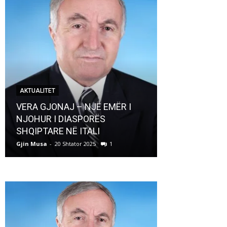
AKTUALITET
AKTUALITET
VERA GJONAJ – NJË EMËR I
NJOHUR I DIASPORËS
Pregaditi Gji
SHQIPTARE NË ITALI
Shtator 2025
Gjin Musa
-
20 Shtator 2025
1
Gjin Musa
-
8 Shtat