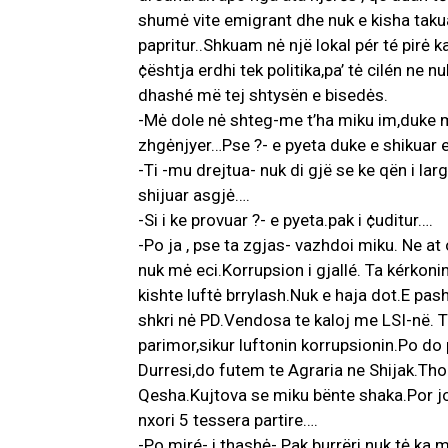
shumė vite emigrant dhe nuk e kisha takua
papritur..Shkuam nė një lokal pér té pirė
¢ështja erdhi tek politika,pa’ tė cilén ne n
dhashé më tej shtysën e bisedės.
-Mė dole nė shteg-me t’ha miku im,duke me
zhgėnjyer…Pse ?- e pyeta duke e shikuar 
-Ti -mu drejtua- nuk di gjë se ke qën i la
shijuar asgjė….
-Si i ke provuar ?- e pyeta.pak i ¢uditur….
-Po ja , pse ta zgjas- vazhdoi miku. Ne at
nuk mė eci.Korrupsion i gjallé. Ta kérkon
kishte luftė brrylash.Nuk e haja dot.E pa
shkri nė PD.Vendosa te kaloj me LSI-në. 
parimor,sikur luftonin korrupsionin.Po do
Durresi,do futem te Agraria ne Shijak.Tho
Qesha.Kujtova se miku bënte shaka.Por jo
nxori 5 tessera partire….
-Po miré- i thashė- Pak burrëri nuk tė ka m