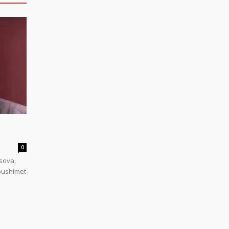
0
sova,
 pushimet