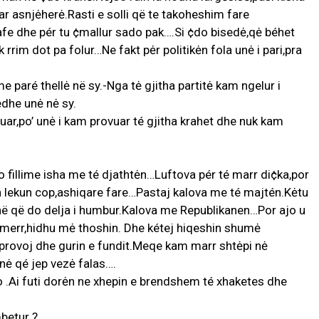
r asnjėherė.Rasti e solli që te takoheshim fare
 kafe dhe pér tu ¢mallur sado pak….Si ¢do bisedė,qė béhet
uk rrim dot pa folur…Ne fakt pėr politikėn fola unė i pari,pra
 paré thellė në sy.-Nga tė gjitha partitė kam ngelur i
edhe unė nė sy.
rguar,po’ unė i kam provuar té gjitha krahet dhe nuk kam
 o fillime isha me té djathtėn…Luftova pér té marr di¢ka,por
in lekun cop,ashiqare fare…Pastaj kalova me té majtén.Kėtu
shë që do delja i humbur.Kalova me Republikanen…Por ajo u
Tmerr,hidhu mė thoshin. Dhe kétej hiqeshin shumė
 provoj dhe gurin e fundit.Meqe kam marr shtėpi nė
nė qé jep vezė falas….
 .Ai futi dorėn ne xhepin e brendshem té xhaketes dhe
betur ?.