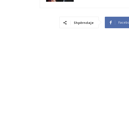
Faceb
Shpërndaje