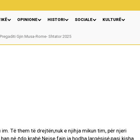
TIKË
OPINIONE
HISTORI
SOCIALE
KULTURË
Pregaditi Gjin Musa-Rome- Shtator 2025
Nga: Ndue Dedaj
m. Tė them të drejtën,nuk e njihja mikun tim, pėr njeri
 han nė ¢do krahė.Nejse fain ia hodha largėsisė,pasi kisha