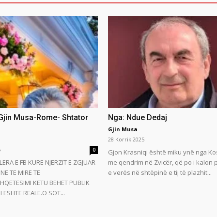
 Gjin Musa-Rome- Shtator
Nga: Ndue Dedaj
Gjin Musa
28 Korrik 2025
5
0
Gjon Krasniqi është miku ynë nga Ko
LERA E FB KURE NJERZIT E ZGJUAR
me qendrim në Zvicër, që po i kalon
NE TE MIRE TE
e verës në shtëpinë e tij të plazhit...
HQETESIMI KETU BEHET PUBLIK
 ESHTE REALE.O SOT...