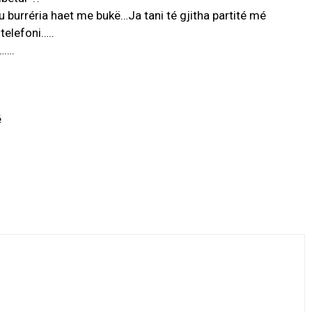
tu burréria haet me bukë…Ja tani té gjitha partité mé
telefoni…..
…….
ë