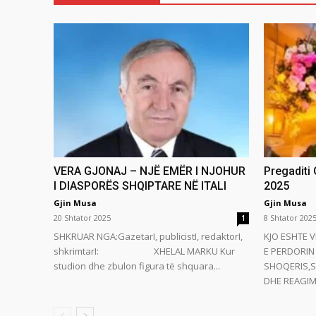
VERA GJONAJ – NJË EMËR I NJOHUR
Pregaditi
I DIASPORËS SHQIPTARE NË ITALI
2025
Gjin Musa
Gjin Musa
20 Shtator 2025
8 Shtator 202
1
SHKRUAR NGA:GazetarI, publicistI, redaktorI,
KJO ESHTE V
shkrimtarI: XHELAL MARKU Kur
E PERDORIN 
studion dhe zbulon figura të shquara...
SHOQERIS,S
DHE REAGIMI