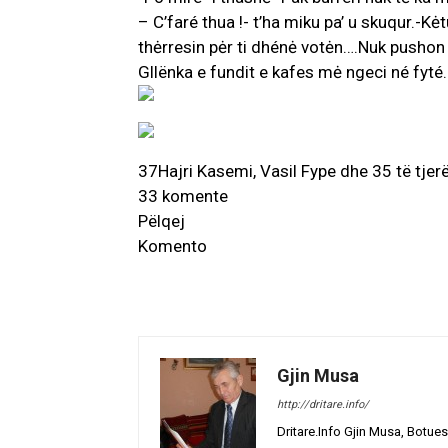
– C’faré thua !- t’ha miku pa’ u skuqur.-Kė
thėrresin pėr ti dhénė votėn….Nuk pushon 
Gllënka e fundit e kafes mė ngeci né fyté
37
Hajri Kasemi, Vasil Fype dhe 35 të tjer
33 komente
Pëlqej
Komento
Gjin Musa
http://dritare.info/
Dritare.Info Gjin Musa, Botues