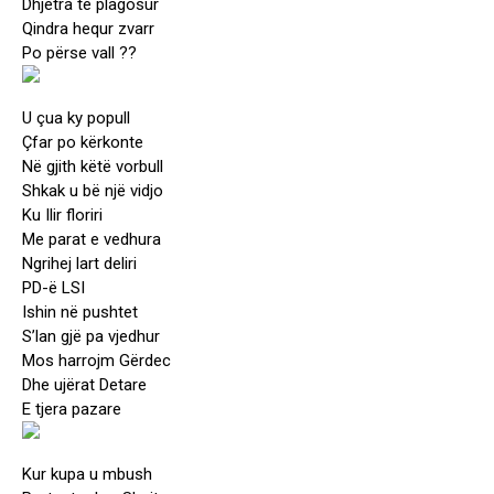
Dhjetra të plagosur
Qindra hequr zvarr
Po përse vall ??
U çua ky popull
Çfar po kërkonte
Në gjith këtë vorbull
Shkak u bë një vidjo
Ku Ilir floriri
Me parat e vedhura
Ngrihej lart deliri
PD-ë LSI
Ishin në pushtet
S’lan gjë pa vjedhur
Mos harrojm Gërdec
Dhe ujërat Detare
E tjera pazare
Kur kupa u mbush