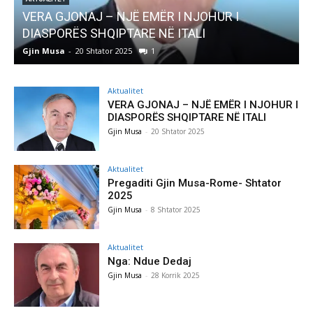
ËR I NJOHUR I
AKTUALITET
NË ITALI
Pregaditi Gjin Musa-Rome- S
Gjin Musa
-
8 Shtator 2025
0
Aktualitet
VERA GJONAJ – NJË EMËR I NJOHUR I
DIASPORËS SHQIPTARE NË ITALI
Gjin Musa
-
20 Shtator 2025
Aktualitet
Pregaditi Gjin Musa-Rome- Shtator
2025
Gjin Musa
-
8 Shtator 2025
Aktualitet
Nga: Ndue Dedaj
Gjin Musa
-
28 Korrik 2025