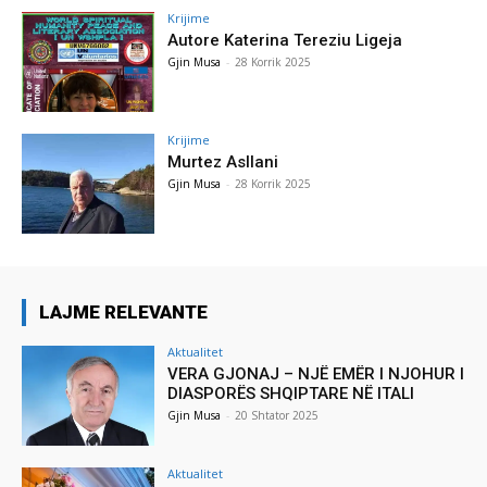
Krijime
Autore Katerina Tereziu Ligeja
Gjin Musa
-
28 Korrik 2025
Krijime
Murtez Asllani
Gjin Musa
-
28 Korrik 2025
LAJME RELEVANTE
Aktualitet
VERA GJONAJ – NJË EMËR I NJOHUR I
DIASPORËS SHQIPTARE NË ITALI
Gjin Musa
-
20 Shtator 2025
Aktualitet