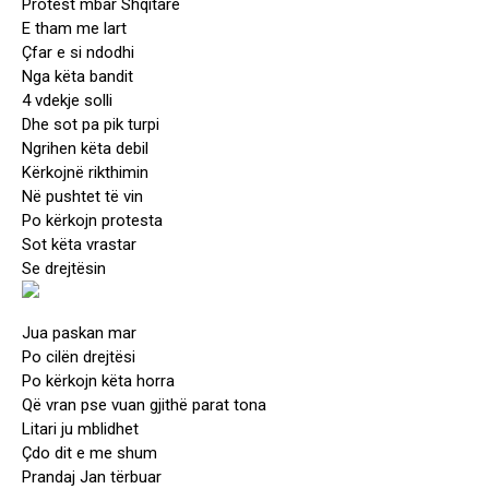
Protest mbar Shqitare
E tham me lart
Çfar e si ndodhi
Nga këta bandit
4 vdekje solli
Dhe sot pa pik turpi
Ngrihen këta debil
Kërkojnë rikthimin
Në pushtet të vin
Po kërkojn protesta
Sot këta vrastar
Se drejtësin
Jua paskan mar
Po cilën drejtësi
Po kërkojn këta horra
Që vran pse vuan gjithë parat tona
Litari ju mblidhet
Çdo dit e me shum
Prandaj Jan tërbuar