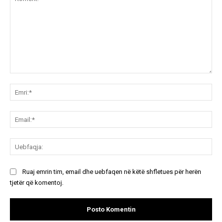
Koment:
Emr
Ema
Ue
Ruaj emrin tim, email dhe uebfaqen në këtë shfletues për herën
tjetër që komentoj.