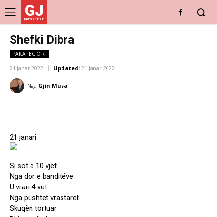
GJ
DRITARE E RE
Shefki Dibra
PAKATEGORI
21 Janar 2022
Updated:
21 Janar 2022
Nga
Gjin Musa
21 janari
Si sot e 10 vjet
Nga dor e banditëve
U vran 4 vet
Nga pushtet vrastarët
Skuqën tortuar