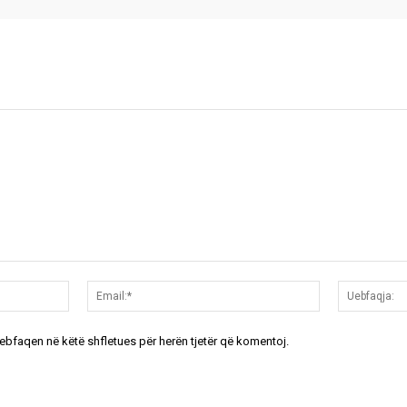
Emri:*
Email:*
uebfaqen në këtë shfletues për herën tjetër që komentoj.