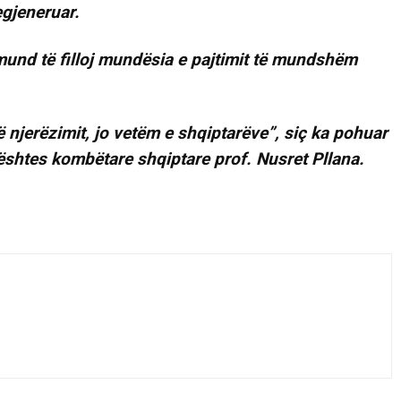
egjeneruar.
mund të filloj mundësia e pajtimit të mundshëm
ë njerëzimit, jo vetëm e shqiptarëve”, siç ka pohuar
çështes kombëtare shqiptare prof. Nusret Pllana.