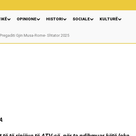
TIKË
OPINIONE
HISTORI
SOCIALE
KULTURË
egaditi Gjin Musa-Rome- Shtator 2025
Nga: Ndue Dedaj
A
 të të rinjëve të ATV-së, për ta ndihmuar këtë loke