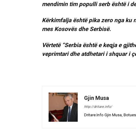
mendimin tim populli serb është i d
Kërkimfalja është pika zero nga ku 
mes Kosovës dhe Serbisë.
Vërtetë “Serbia është e keqja e gjith
veprimtari dhe atdhetari i shquar i 
Gjin Musa
http://dritare.info/
Dritare.Info Gjin Musa, Botues