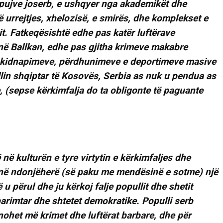
opujve joserb, e ushqyer nga akademikët dhe
ë urrejtjes, xhelozisë, e smirës, dhe komplekset e
t. Fatkeqësishtë edhe pas katër luftërave
në Ballkan, edhe pas gjitha krimeve makabre
, kidnapimeve, përdhunimeve e deportimeve masive
in shqiptar të Kosovës, Serbia as nuk u pendua as
, (sepse kërkimfalja do ta obligonte të paguante
 në kulturën e tyre virtytin e kërkimfaljes dhe
kenë ndonjëherë (së paku me mendësinë e sotme) një
 u përul dhe ju kërkoj falje popullit dhe shetit
parimtar dhe shtetet demokratike. Populli serb
ohet më krimet dhe luftërat barbare, dhe për