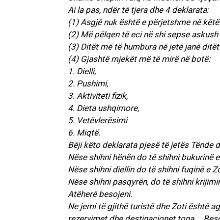
Ai la pas, ndër të tjera dhe 4 deklarata:
(1) Asgjë nuk është e përjetshme në këtë
(2) Më pëlqen të eci në shi sepse askush 
(3) Ditët më të humbura në jetë janë ditë
(4) Gjashtë mjekët më të mirë në botë:
1. Dielli,
2. Pushimi,
3. Aktiviteti fizik,
4. Dieta ushqimore,
5. Vetëvlerësimi
6. Miqtë.
Bëji këto deklarata pjesë të jetës Tënde 
Nëse shihni hënën do të shihni bukurinë e 
Nëse shihni diellin do të shihni fuqinë e Zo
Nëse shihni pasqyrën, do të shihni krijimi
Atëherë besojeni.
Ne jemi të gjithë turistë dhe Zoti është agj
rezervimet dhe destinacionet tona … Besoj