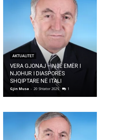
AKTUALITET
AKTUALITET
VERA GJONAJ – NJË EMËR I
NJOHUR I DIASPORËS
Pregaditi Gji
SHQIPTARE NË ITALI
Shtator 2025
Gjin Musa
-
20 Shtator 2025
1
Gjin Musa
-
8 Shtat