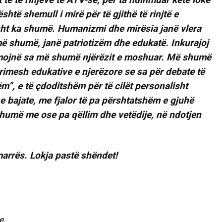
shtë shemull i mirë për të gjithë të rinjtë e
isht ka shumë. Humanizmi dhe mirësia janë vlera
 shumë, janë patriotizëm dhe edukatë. Inkurajoj
dihmojnë sa më shumë njërëzit e moshuar. Më shumë
rimesh edukative e njerëzore se sa për debate të
ëm”, e të çdoditshëm për të cilët personalisht
e bajate, me fjalor të pa përshtatshëm e gjuhë
humë me ose pa qëllim dhe vetëdije, në ndotjen
marrës. Lokja pastë shëndet!
e.