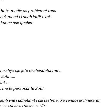
 botë, madje as problemet tona.
nuk mund t’i shoh lotët e mi.
t kur ne nuk qeshim.
dhe shijo një jetë të shëndetshme …
Zotit …..
tit …
n më të përsosur të Zotit.
enti ynë i udhëtimit i cili tashmë i ka vendosur itineraret,
ini atij dhe shijoni JETËN