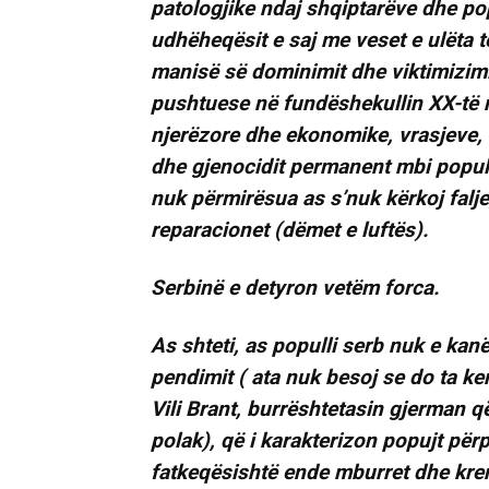
patologjike ndaj shqiptarëve dhe p
udhëheqësit e saj me veset e ulëta t
manisë së dominimit dhe viktimizimi
pushtuese në fundëshekullin XX-të 
njerëzore dhe ekonomike, vrasjeve
dhe gjenocidit permanent mbi popull
nuk përmirësua as s’nuk kërkoj falje
reparacionet (dëmet e luftës).
Serbinë e detyron vetëm forca.
As shteti, as populli serb nuk e kanë
pendimit ( ata nuk besoj se do ta 
Vili Brant, burrështetasin gjerman që
polak), që i karakterizon popujt për
fatkeqësishtë ende mburret dhe kren