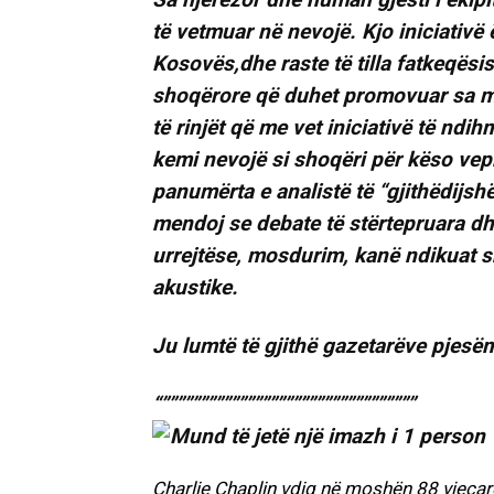
të vetmuar në nevojë. Kjo iniciativë ë
Kosovës,dhe raste të tilla fatkeqës
shoqërore që duhet promovuar sa më
të rinjët që me vet iniciativë të n
kemi nevojë si shoqëri për këso vep
panumërta e analistë të “gjithëdijsh
mendoj se debate të stërtepruara dh
urrejtëse, mosdurim, kanë ndikuat s
akustike.
Ju lumtë të gjithë gazetarëve pjesë
“”””””””””””””””””””””””””””””””””
Charlie Chaplin vdiq në moshën 88 vjeçar