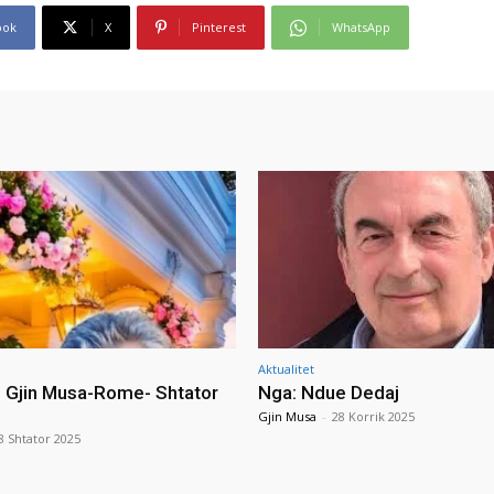
ook
X
Pinterest
WhatsApp
Aktualitet
i Gjin Musa-Rome- Shtator
Nga: Ndue Dedaj
Gjin Musa
-
28 Korrik 2025
8 Shtator 2025