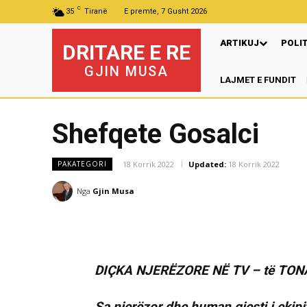
C
35
Tiranë
E premte, 7 Gusht 2026
ARTIKUJ
POLI
DRITARE E RE
GJIN MUSA
LAJMET E FUNDIT
Pr
Shefqete Gosalci
18 Korrik 2022
Updated:
18 Korrik 2022
PAKATEGORI
Nga
Gjin Musa
DIÇKA NJERËZORE NË TV – të TON
Sa njerëzor dhe human gjesti i ekipit