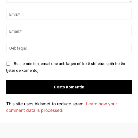
Koment:
Emr
Ema
Ue
Ruaj emrin tim, email dhe uebfaqen në këtë shfletues për herën
tjetër që komentoj.
This site uses Akismet to reduce spam.
Learn how your
comment data is processed.