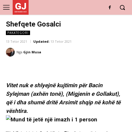
GJ
DRITARE E RE
Shefqete Gosalci
PAKATEGORI
13 Tetor 2021
Updated:
13 Tetor 2021
Nga
Gjin Musa
Vitet nuk e shlyejnë kujtimin për Bacin
Sylejman (axhën tonë), (Migjenin e Gollakut),
që i dha shumë dritë Arsimit shqip në kohë të
vështira.