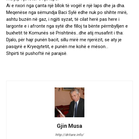
Ai e nxori nga çanta një bllok të vogël e një laps dhe ja dha.
Meqenëse nga sëmundja Baci Sylë edhe nuk po shihte mirë,
ashtu buzën në gaz, i ngjiti syzat, të cilat herë pas here i
largonte e i afronte nga sytë dhe filloj ta bënte përmbylljen e
buxhetit të Komunës së Prishtinës…dhe atij musafirit i tha:
Djalo, për hajr punën bacit, sillu mirë me njerëzit, se aty je
pasqyrë e Kryeqytetit, e punën me kohë e mëson…
Shpirti të pushoftë në parajsë.
Gjin Musa
http://dritare.info/