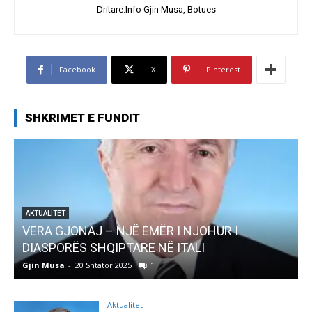
Dritare.Info Gjin Musa, Botues
Facebook
X
Pinterest
SHKRIMET E FUNDIT
R I NJOHUR I
AKTUALITET
Ë ITALI
Pregaditi Gjin Musa-Rome- Sht
Gjin Musa
-
8 Shtator 2025
0
Aktualitet