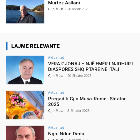
Murtez Asllani
Gjin Musa
-
28 Korrik 2025
LAJME RELEVANTE
Aktualitet
VERA GJONAJ – NJË EMËR I NJOHUR I
DIASPORËS SHQIPTARE NË ITALI
Gjin Musa
-
20 Shtator 2025
Aktualitet
Pregaditi Gjin Musa-Rome- Shtator
2025
Gjin Musa
-
8 Shtator 2025
Aktualitet
Nga: Ndue Dedaj
Gjin Musa
-
28 Korrik 2025