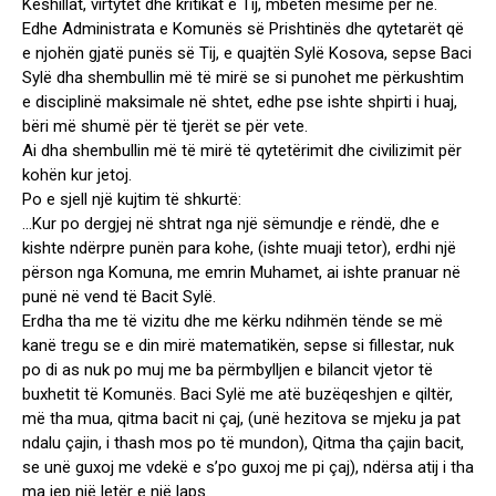
Këshillat, virtytet dhe kritikat e Tij, mbeten mësime për ne.
Edhe Administrata e Komunës së Prishtinës dhe qytetarët që
e njohën gjatë punës së Tij, e quajtën Sylë Kosova, sepse Baci
Sylë dha shembullin më të mirë se si punohet me përkushtim
e disciplinë maksimale në shtet, edhe pse ishte shpirti i huaj,
bëri më shumë për të tjerët se për vete.
Ai dha shembullin më të mirë të qytetërimit dhe civilizimit për
kohën kur jetoj.
Po e sjell një kujtim të shkurtë:
…Kur po dergjej në shtrat nga një sëmundje e rëndë, dhe e
kishte ndërpre punën para kohe, (ishte muaji tetor), erdhi një
përson nga Komuna, me emrin Muhamet, ai ishte pranuar në
punë në vend të Bacit Sylë.
Erdha tha me të vizitu dhe me kërku ndihmën tënde se më
kanë tregu se e din mirë matematikën, sepse si fillestar, nuk
po di as nuk po muj me ba përmbylljen e bilancit vjetor të
buxhetit të Komunës. Baci Sylë me atë buzëqeshjen e qiltër,
më tha mua, qitma bacit ni çaj, (unë hezitova se mjeku ja pat
ndalu çajin, i thash mos po të mundon), Qitma tha çajin bacit,
se unë guxoj me vdekë e s’po guxoj me pi çaj), ndërsa atij i tha
ma jep një letër e një laps.