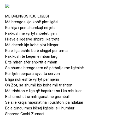
“””””””””””””””””””””””
MË BRENGOS KJO LIGËSI
Më brengos kjo kohë plot ligësi
Ku hilja i prin shumkujt në jetë
Pakkush në vyrtyt mbetet njeri
Hileve e ligësive shpirti i ka tretë
Më dhemb kjo kohë plot hileqar
Ku e liga është bërë shigjet për arma
Pak kush të keqen e mban larg
E të mirën afër shpirtit e mban
Sa shume brengosem në përballje me ligësinë
Kur tjetri përpara syve ta servon
E liga nuk është vyrtyt për njerin
Oh Zot, sa shumë kjo kohë më trishton
Më trishton e liga që hapsiret na i ka mbuluar
E shumohet si milingonat në grumbull
Se si e keqja hapsirat na i pushton, pa ndaluar
Ec e gjindu mes kësaj ligësie, si i humbur
Shprese Gashi Zurnaci