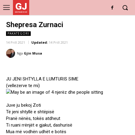
GJ
DRITARE E RE
Shepresa Zurnaci
PAKATEGORI
14 Prill 2021
Updated:
14 Prill 2021
Nga
Gjin Musa
JU JENI SHTYLLA E LUMTURIS SIME
(vellezerve te mi)
Juve ju bekoj Zoti
Të jeni shtyllë e shtëpisë
Pranë nënës, tokës atdheut
Ti ruani rrënjët e gjakut, dashurisë
Mua më vodhën udhët e botës