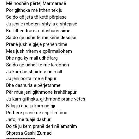
Më hodhën përtej Marmarasë
Por gjithqka më kthen tek ju
Sa do që jeta të ketë përplasë
Ju jeni e mbeteni shtylla e shtëpisë
Ku lidhen trarët e dashuris sime
Sa do që udhë të më kenë desdisë
Pranë jush e gjejë prehën time
Mes jush rritem e çpërmallohem
Dhe nga ky mall udhë larg
Sa do që udhët të më largohen
Ju kam në shpirtë e në mall
Ju jeni porta ime e hapur
Dhe dashuria e përjetshme
Për mua jeni gjithmonë krahëhapur
Ju kam gjithqka, gjithmonë pranë vetes
Ndaj ju dua ju kam në gji
Përherë pranë në shpirtin timë
Jetoj me tuajë dashuri
Do të ju kem pranë deri në amshim
Shpresa Gashi Zurnaci