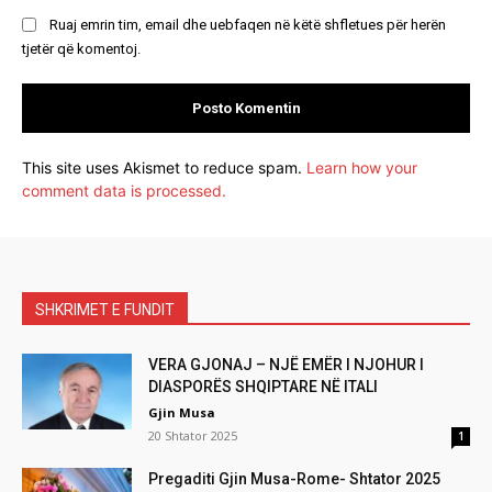
Ruaj emrin tim, email dhe uebfaqen në këtë shfletues për herën
tjetër që komentoj.
This site uses Akismet to reduce spam.
Learn how your
comment data is processed.
SHKRIMET E FUNDIT
VERA GJONAJ – NJË EMËR I NJOHUR I
DIASPORËS SHQIPTARE NË ITALI
Gjin Musa
20 Shtator 2025
1
Pregaditi Gjin Musa-Rome- Shtator 2025