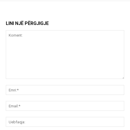
LINI NJË PËRGJIGJE
Koment:
Emr
Ema
Ue