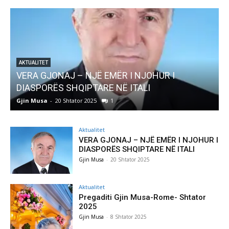
AKTUALITET
Pregaditi Gjin Musa-Rome- Shtator 2025
Gjin Musa
-
8 Shtator 2025
0
Aktualitet
VERA GJONAJ – NJË EMËR I NJOHUR I
DIASPORËS SHQIPTARE NË ITALI
Gjin Musa
-
20 Shtator 2025
Aktualitet
Pregaditi Gjin Musa-Rome- Shtator
2025
Gjin Musa
-
8 Shtator 2025