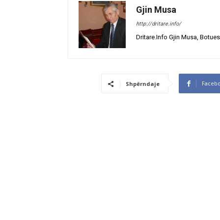
Gjin Musa
http://dritare.info/
Dritare.Info Gjin Musa, Botues
Faceb
Shpërndaje