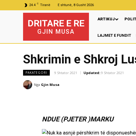
C
24.4
Tiranë
E shtunë, 8 Gusht 2026
ARTIKUJ
POLI
DRITARE E RE
GJIN MUSA
LAJMET E FUNDIT
Shkrimin e Shkroj L
9 Shtator 2021
Updated:
9 Shtator 2021
PAKATEGORI
Nga
Gjin Musa
NDUE (PJETER )MARKU