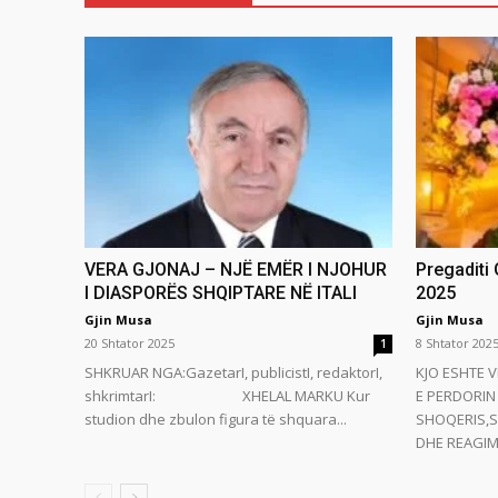
VERA GJONAJ – NJË EMËR I NJOHUR
Pregaditi
I DIASPORËS SHQIPTARE NË ITALI
2025
Gjin Musa
Gjin Musa
20 Shtator 2025
8 Shtator 202
1
SHKRUAR NGA:GazetarI, publicistI, redaktorI,
KJO ESHTE V
shkrimtarI: XHELAL MARKU Kur
E PERDORIN 
studion dhe zbulon figura të shquara...
SHOQERIS,S
DHE REAGIMI