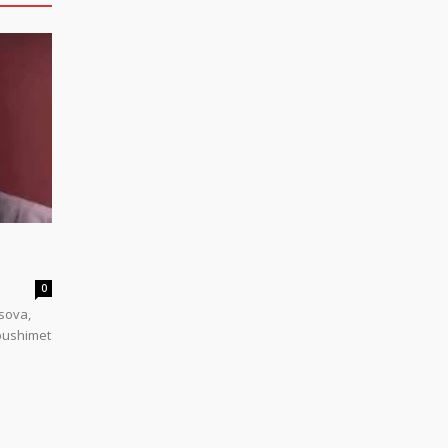
0
sova,
 pushimet