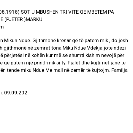
.08.1918) SOT U MBUSHEN TRI VITE QE MBETEM PA
E (PJETER )MARKU.
n Mikun Ndue. Gjithmonë krenar që të patem mik , do jesh
esh gjithmonë në zemrat tona Miku Ndue Vdekja jote ndezi
 në përjetësi në kohën kur më së shumti kishim nevojë për
e që patëm një prind-mik si ty. Fjalët dhe kujtimet janë të
ën tende miku Ndue Me mall në zemër të kujtojm. Familja
i. 09.09.202