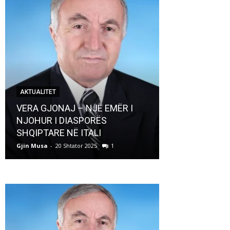
AKTUALITET
AKTUALITET
VERA GJONAJ – NJË EMËR I
NJOHUR I DIASPORËS
Pregaditi Gji
SHQIPTARE NË ITALI
Shtator 2025
Gjin Musa
-
20 Shtator 2025
1
Gjin Musa
-
8 Shtat