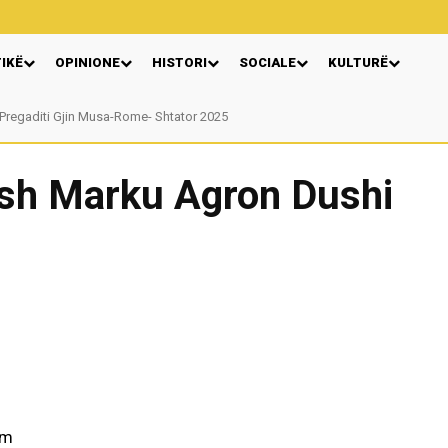
TIKË
OPINIONE
HISTORI
SOCIALE
KULTURË
Pregaditi Gjin Musa-Rome- Shtator 2025
Nga: Ndue Dedaj
ush Marku Agron Dushi