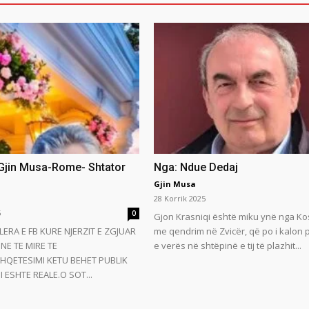
 Gjin Musa-Rome- Shtator
Nga: Ndue Dedaj
Gjin Musa
28 Korrik 2025
5
0
Gjon Krasniqi është miku ynë nga Ko
LERA E FB KURE NJERZIT E ZGJUAR
me qendrim në Zvicër, që po i kalon
NE TE MIRE TE
e verës në shtëpinë e tij të plazhit...
HQETESIMI KETU BEHET PUBLIK
 ESHTE REALE.O SOT...