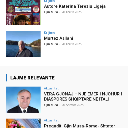
Krijime
Autore Katerina Tereziu Ligeja
Gjin Musa
-
28 Korrik 2025
Krijime
Murtez Asllani
Gjin Musa
-
28 Korrik 2025
LAJME RELEVANTE
Aktualitet
VERA GJONAJ – NJË EMËR I NJOHUR I
DIASPORËS SHQIPTARE NË ITALI
Gjin Musa
-
20 Shtator 2025
Aktualitet
Pregaditi Gjin Musa-Rome- Shtator