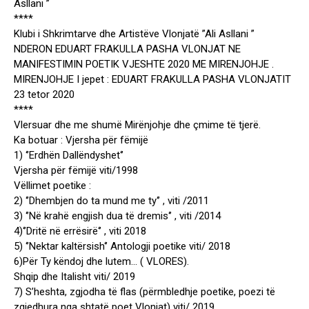
Asllani ”
****
Klubi i Shkrimtarve dhe Artistëve Vlonjatë ”Ali Asllani ”
NDERON EDUART FRAKULLA PASHA VLONJAT NE
MANIFESTIMIN POETIK VJESHTE 2020 ME MIRENJOHJE .
MIRENJOHJE I jepet : EDUART FRAKULLA PASHA VLONJATIT
23 tetor 2020
****
Vlersuar dhe me shumë Mirënjohje dhe çmime të tjerë.
Ka botuar : Vjersha për fëmijë
1) ‘’Erdhën Dallëndyshet‘’
Vjersha për fëmijë viti/1998
Vëllimet poetike :
2) ‘’Dhembjen do ta mund me ty‘’ , viti /2011
3) ‘’Në krahë engjish dua të dremis‘’ , viti /2014
4)‘’Dritë në errësirë‘’ , viti 2018
5) ‘’Nektar kaltërsish‘’ Antologji poetike viti/ 2018
6)Për Ty këndoj dhe lutem… ( VLORES).
Shqip dhe Italisht viti/ 2019
7) S’heshta, zgjodha të flas (përmbledhje poetike, poezi të
zgjedhura nga shtatë poet Vlonjat) viti/ 2019