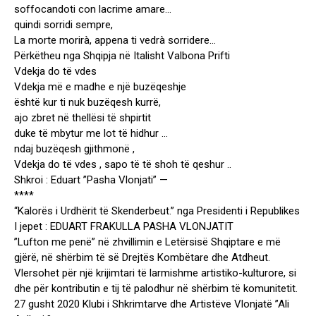
soffocandoti con lacrime amare…
quindi sorridi sempre,
La morte morirà, appena ti vedrà sorridere…
Përkëtheu nga Shqipja në Italisht Valbona Prifti
Vdekja do të vdes
Vdekja më e madhe e një buzëqeshje
është kur ti nuk buzëqesh kurrë,
ajo zbret në thellësi të shpirtit
duke të mbytur me lot të hidhur …
ndaj buzëqesh gjithmonë ,
Vdekja do të vdes , sapo të të shoh të qeshur ..
Shkroi : Eduart ”Pasha Vlonjati” —
****
“Kalorës i Urdhërit të Skenderbeut.” nga Presidenti i Republikes
I jepet : EDUART FRAKULLA PASHA VLONJATIT
”Lufton me penë” në zhvillimin e Letërsisë Shqiptare e më
gjërë, në shërbim të së Drejtës Kombëtare dhe Atdheut.
Vlersohet për një krijimtari të larmishme artistiko-kulturore, si
dhe për kontributin e tij të palodhur në shërbim të komunitetit.
27 gusht 2020 Klubi i Shkrimtarve dhe Artistëve Vlonjatë ”Ali