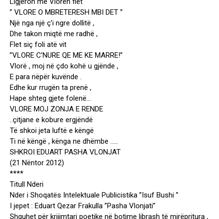
Ligjëron me Vlorën flet
” VLORE O MBRETERESH MBI DET ”
Një nga një ç’i ngre dollitë ,
Dhe takon miqtë me radhë ,
Flet siç foli atë vit
”VLORE C’NURE QE ME KE MARRE!”
Vlorë , moj në çdo kohë u gjënde ,
E para nëpër kuvënde .
Edhe kur rrugën ta prenë ,
Hape shteg gjete folenë…
VLORE MOJ ZONJA E RENDE
..çitjane e kobure ergjëndë
Të shkoi jeta luftë e këngë
Ti në këngë , kënga ne dhëmbe …..
SHKROI EDUART PASHA VLONJAT
(21 Nëntor 2012)
****
Titull Nderi
Nder i Shoqatës Intelektuale Publicistika ”Isuf Bushi ”
I jepet : Eduart Qezar Frakulla ”Pasha Vlonjati”
Shquhet për krijimtari poetike në botime librash të mirëpritura ,