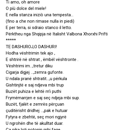
Ti amo, oh amore
O più dolce del miele!
E nella stanza iniziò una tempesta…
(fino a che non rimase nulla in piedi)
E per terra, si sdraio stanco il letto.
Përktheu nga Shqipja në Italisht Valbona Xhorxhi Prifti
*****
TE DASHUROJ,O DASHURI!
Hodha vështrimin tek ajo ,
E shtrirë në shtrat , ëmbël vështronte .
Vështrimi im…,tretur diku
Cigarja digjej …,zemra gufonte.
U ndala pranë shtratit…,u përkula
Gishtinjtë e saj ndjeva mbi trup
Buzët puhiza e lehtë m’i puthi
Frymëmarrjen e saj seç ndjeja mbi sup.
Buzët, fjalët e zemrës përçuan
çuditërisht dridhej …,pak e hutuar
Fytyra e zbehtë, seç mori ngjyrë
U ngrohën dhe të akulltat duar.
Ca pika loti notonin mbi faqe …