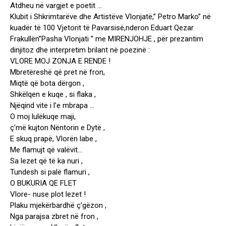
Atdheu në vargjet e poetit …
Klubit i Shkrimtarëve dhe Artistëve Vlonjatë,” Petro Marko” në
kuadër të 100 Vjetorit të Pavarsisë,nderon Eduart Qezar
Frakullën”Pasha Vlonjati ” me MIRENJOHJE , për prezantim
dinjitoz dhe interpretim brilant në poezinë :
VLORE MOJ ZONJA E RENDE !
Mbretëreshë që pret në fron,
Miqtë që bota dërgon ,
Shkëlqen e kuqe , si flaka ,
Njëqind vite i l’e mbrapa …
O moj lulëkuqe maji,
ç’më kujton Nëntorin e Dytë ,
E skuq prapë, Vlorën labe ,
Me flamujt që valëvit…
Sa lezet që të ka nuri ,
Tundesh si palë flamuri ,
O BUKURIA QE FLET
Vlore- nuse plot lezet !
Plaku mjekërbardhë ç’gëzon ,
Nga parajsa zbret në fron ,