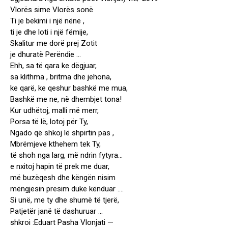
Vlorës sime Vlorës sonë
Ti je bekimi i një nëne ,
ti je dhe loti i një fëmije,
Skalitur me dorë prej Zotit
je dhuratë Perëndie …
Ehh, sa të qara ke dëgjuar,
sa klithma , britma dhe jehona,
ke qarë, ke qeshur bashkë me mua,
Bashkë me ne, në dhembjet tona!
Kur udhëtoj, malli më merr,
Porsa të lë, lotoj për Ty,
Ngado që shkoj lë shpirtin pas ,
Mbrëmjeve kthehem tek Ty,
të shoh nga larg, më ndrin fytyra…
e nxitoj hapin të prek me duar,
më buzëqesh dhe këngën nisim
mëngjesin presim duke kënduar ….
Si unë, me ty dhe shumë të tjerë,
Patjetër janë të dashuruar …
shkroi :Eduart Pasha Vlonjati —