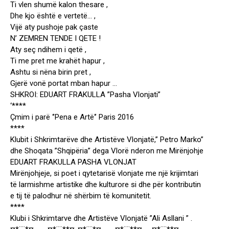
Ti vlen shumë kalon thesare ,
Dhe kjo është e vertetë… ,
Vijë aty pushoje pak çaste
N’ ZEMREN TENDE I QETE !
Aty seç ndihem i qetë ,
Ti me pret me krahët hapur ,
Ashtu si nëna birin pret ,
Gjerë vonë portat mban hapur …
SHKROI: EDUART FRAKULLA ”Pasha Vlonjati”
‘****
Çmim i parë ‘’Pena e Artë‘’ Paris 2016
****
Klubit i Shkrimtarëve dhe Artistëve Vlonjatë,” Petro Marko”
dhe Shoqata ”Shqipëria” dega Vlorë nderon me Mirënjohje
EDUART FRAKULLA PASHA VLONJAT
Mirënjohjeje, si poet i qytetarisë vlonjate me një krijimtari
të larmishme artistike dhe kulturore si dhe për kontributin
e tij të palodhur në shërbim të komunitetit.
****
Klubi i Shkrimtarve dhe Artistëve Vlonjatë ”Ali Asllani ” .