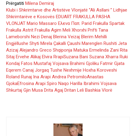
Prërgatiti
Milena Demiraj
Klubi i Shkrimtarve dhe Artistëve Vlonjatë ”Ali Asllani ”
Lidhjae
Shkrimtarëve e Kosovës
EDUART FRAKULLA PASHA
VLONJAT
Mario Massaro
Ελενα Παπ.
Parid Frakulla
Spartak
Frakulla
Astrit Frakulla
Agim Meli
Xhorxhi Prifti
Tana
Lameborshi
Nezi Denaj
Blerina Veizaj
Blerim Mehilli
Engjëllushe Shyti
Mirela Çakalli Çaushi
Marenglen Rushiti
Jeta
Azizaj
Alejandro Greco
Shqiponja Matuka
Ermelinda Zani
Rita
Sitaj
Ervehe Alikaj
Elvira Rrapi
Suzana Bani
Suzana Xharra
Ruki
Kondaj
Fatos Mustafaj
Vojsava Brahimi Gjoliku
Fatmir Gjata
Eqerem Canaj
Jorgaq Tushe
Nexhmije Hoxha Koroveshi
Roland Runaj
Ina Arapi
Andrea Petromilo
Anastas
Gjoka
Efrosina Arapi
Spiro Naqo
Harilla Ibrahimi
Vojsava
Shkurtaj
Gjin Musa
Drita Agaj
Dritan Leli
Bashkia Vlorë