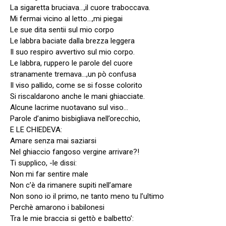
La sigaretta bruciava…,il cuore traboccava.
Mi fermai vicino al letto…,mi piegai
Le sue dita sentii sul mio corpo
Le labbra baciate dalla brezza leggera
Il suo respiro avvertivo sul mio corpo.
Le labbra, ruppero le parole del cuore
stranamente tremava…,un pò confusa
Il viso pallido, come se si fosse colorito
Si riscaldarono anche le mani ghiacciate.
Alcune lacrime nuotavano sul viso…
Parole d’animo bisbigliava nell’orecchio,
E LE CHIEDEVA:
Amare senza mai saziarsi
Nel ghiaccio fangoso vergine arrivare?!
Ti supplico, -le dissi:
Non mi far sentire male
Non c’è da rimanere supiti nell’amare
Non sono io il primo, ne tanto meno tu l’ultimo
Perchè amarono i babilonesi
Tra le mie braccia si gettò e balbetto’: