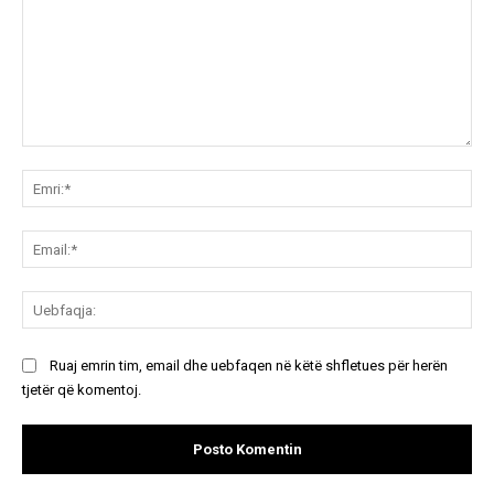
Koment:
Emr
Ema
Ue
Ruaj emrin tim, email dhe uebfaqen në këtë shfletues për herën
tjetër që komentoj.