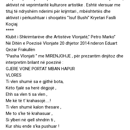
aktivist në veprimtaritë kulturore artistike . Eshtë vlersuar me
tituj të ndryshëm nderimi për krijmtari , mbështetës dhe
aktivist i përkushtuar i shoqatës ”Isuf Bushi” Kryetari Faslli
Koçiaj
****
Klubit i Shkrimtarëve dhe Artistëve Vlonjatë,” Petro Marko”
Në Ditën e Poezisë Vlonjate 20 dhjetor 2014 nderon Eduart
Qezar Frakullën
”Pasha Vlonjati ” me MIRENJOHJE , për prezantim dinjitoz dhe
interpretim brilant në poezinë :
GJERE VONE PORTAT MBAN HAPUR
VLORES
Ti vlen shumë sa e gjithë bota,
Këto fjalë sa herë dëgjojë ,
Ehh sa vlen ti sa vlen ,
Me kë të t’ krahasojë…..!
Ti vlen shumë kalon thesare ,
Me to s’ke të krahasuar ,
Si ylberi në qiell shndrin ti ,
Kur shiu ende s’ka pushuar !