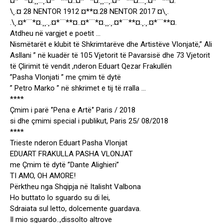
¤*¨¨*¤.¸¸…¸.¤*¨¨**¤..¤*¨¨*¤.¸¸…¸.¤*¨¨**¤….¸.¤*¨¨**¤.
\¸.¤ 28 NENTOR 1912 ¤**¤.28 NENTOR 2017 ¤\¸.
.\¸.¤*¨¨*¤.¸¸.¸.¤*¨¨**¤..¤*¨¨*¤.¸¸.¸.¤*¨¨**¤.¸.¸.¤*¨¨**¤.
Atdheu në vargjet e poetit …
Nismëtarët e klubit të Shkrimtarëve dhe Artistëve Vlonjatë,” Ali
Asllani ” në kuadër të 105 Vjetorit të Pavarsisë dhe 73 Vjetorit
të Çlirimit të vendit ,nderon Eduart Qezar Frakullën
”Pasha Vlonjati ” me çmim të dytë
” Petro Marko ” në shkrimet e tij të rralla …
****
Çmim i parë ‘’Pena e Artë‘’ Paris / 2018
si dhe çmimi special i publikut, Paris 25/ 08/2018
****
Trieste nderon Eduart Pasha Vlonjat
EDUART FRAKULLA PASHA VLONJAT
me Çmim të dytë ”Dante Alighieri”
TI AMO, OH AMORE!
Përktheu nga Shqipja në Italisht Valbona
Ho buttato lo sguardo su di lei,
Sdraiata sul letto, dolcemente guardava.
Il mio sguardo..,dissolto altrove