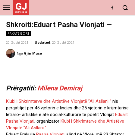
GJ
DRITARE E RE
Shkroiti:Eduart Pasha Vlonjati —
PAKATEGORI
20 Gusht 2021
Updated:
20 Gusht 2021
Nga
Gjin Musa
Prërgatiti:
Milena Demiraj
Klubi i Shkrimtarve dhe Artistëve Vlonjatë ”Ali Asllani ”
nis
përgatitjet për 45 vjetorin e lindjes dhe 25 vjetorin e krijimtarisë
letraro- artistike e atë social-kulturore të poetit Vlonjat
Eduart
Pasha Vlonjati
, organizator
Klubi i Shkrimtarve dhe Artistëve
Vlonjatë ”Ali Asllani ”
Eduart Frakulla
Pasha Vlonjati
u lind në Vlorë, më 23 Shtator