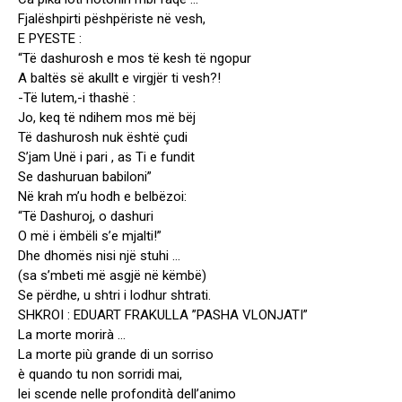
Fjalëshpirti pëshpëriste në vesh,
E PYESTE :
“Të dashurosh e mos të kesh të ngopur
A baltës së akullt e virgjër ti vesh?!
-Të lutem,-i thashë :
Jo, keq të ndihem mos më bëj
Të dashurosh nuk është çudi
S’jam Unë i pari , as Ti e fundit
Se dashuruan babiloni”
Në krah m’u hodh e belbëzoi:
“Të Dashuroj, o dashuri
O më i ëmbëli s’e mjalti!”
Dhe dhomës nisi një stuhi …
(sa s’mbeti më asgjë në këmbë)
Se përdhe, u shtri i lodhur shtrati.
SHKROI : EDUART FRAKULLA ”PASHA VLONJATI”
La morte morirà …
La morte più grande di un sorriso
è quando tu non sorridi mai,
lei scende nelle profondità dell’animo