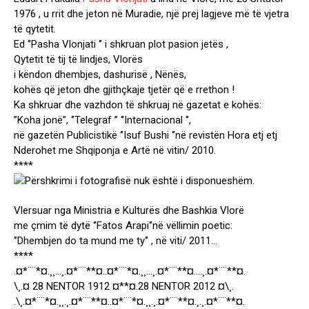
1976 , u rrit dhe jeton në Muradie, një prej lagjeve më të vjetra
të qytetit.
Ed ‘’Pasha Vlonjati ‘’ i shkruan plot pasion jetës ,
Qytetit të tij të lindjes, Vlorës
i këndon dhembjes, dashurisë , Nënës,
kohës që jeton dhe gjithçkaje tjetër që e rrethon !
Ka shkruar dhe vazhdon të shkruaj në gazetat e kohës:
”Koha jonë”, ‘’Telegraf ” ‘’Internacional ‘’,
në gazetën Publicistikë ‘’Isuf Bushi ‘’në revistën Hora etj etj
Nderohet me Shqiponja e Artë në vitin/ 2010.
****
Vlersuar nga Ministria e Kulturës dhe Bashkia Vlorë
me çmim të dytë ‘’Fatos Arapi‘’në vëllimin poetic:
‘’Dhembjen do ta mund me ty‘’ , në viti/ 2011…
****
.¤*¨¨*¤.¸¸…¸.¤*¨¨**¤..¤*¨¨*¤.¸¸…¸.¤*¨¨**¤….¸.¤*¨¨**¤.
\¸.¤ 28 NENTOR 1912 ¤**¤.28 NENTOR 2012 ¤\¸.
.\¸.¤*¨¨*¤.¸¸.¸.¤*¨¨**¤..¤*¨¨*¤.¸¸.¸.¤*¨¨**¤.¸.¸.¤*¨¨**¤.