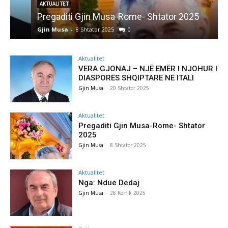
AKTUALITET
Pregaditi Gjin Musa-Rome- Shtator 2025
Gjin Musa
-
8 Shtator 2025
0
G
Aktualitet
VERA GJONAJ – NJË EMËR I NJOHUR I
DIASPORËS SHQIPTARE NË ITALI
Gjin Musa
-
20 Shtator 2025
Aktualitet
Pregaditi Gjin Musa-Rome- Shtator
2025
Gjin Musa
-
8 Shtator 2025
Aktualitet
Nga: Ndue Dedaj
Gjin Musa
-
28 Korrik 2025