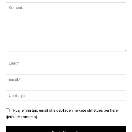
Koment:
Emr
Ema
Ue
Ruaj emrin tim, email dhe uebfaqen në këtë shfletues për herën
tjetër që komentoj.