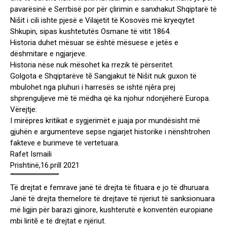
pavarësinë e Serrbisë por për çlirimin e sanxhakut Shqiptarë të
Nišit i cili ishte pjesë e Vilajetit të Kosovës më kryeqytet
Shkupin, sipas kushtetutës Osmane të vitit 1864.
Historia duhet mësuar se është mësuese e jetës e
dëshmitare e ngjarjeve.
Historia nëse nuk mësohet ka rrezik të përseritet.
Golgota e Shqiptarëve tē Sangjakut të Nišit nuk guxon të
mbulohet nga pluhuri i harresës se ishtë njêra prej
shprenguljeve më të mëdha që ka njohur ndonjëherë Europa.
Vërejtje:
I mirëpres kritikat e sygjerimët e juaja por mundësisht më
gjuhën e argumenteve sepse ngjarjet historike i nënshtrohen
fakteve e burimeve të vertetuara.
Rafet Ismaili
Prishtinë,16.prill 2021
“”””””””””””””””””””””””
Të drejtat e femrave janë të drejta të fituara e jo të dhuruara.
Janë të drejta themelore të drejtave të njeriut të sanksionuara
më ligjin për barazi gjinore, kushterutë e konventën europiane
mbi liritē e të drejtat e njëriut.