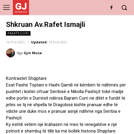
GJ
DRITARE E RE
Shkruan Av.Rafet Ismajli
PAKATEGORI
16 Prill 2021
Updated:
16 Prill 2021
Nga
Gjin Musa
Kontrastet Shqiptare
Esat Pashë Toptani e Haxhi Qamili në këmbim të ndihmës për
pushtet i kishin ofruar Serrbisë e Nikolla Pashiçit tokë madje
edhe portin e Durrësit ndërsa Bajram Curri në ditët e fundit të
jetës se tij në shpella të Dragobisë kishte pranuar edhe të
vdiste urie duke mos e pranuar asnjë ndihmë nga Serrbia e
Pashiçit.
Ky ështê vetëm një krahasim në mes të renegatëve e një
pstrioti e shembuj të tillë ka më bollëk historia Shqiptare.