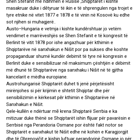
Shen Stefanit më ndihmën e Rusisë ,Shqiptarĕt i kishte
masakruar duke i dětyruar të ikin e të shprengulen nga trojet e
tyre etnike në vitet 1877 e 1878 e të vinin në Kosovë ku edhe
sot njihen si muhagjerë..
Austo–Hungaria e vetmja i kishte kundêrshtuar jo vetëm
vendimet e marrëveshjës se Shen Stefanit e të kongresit të
Berlinit të vitit 1878 por ishe angazhuar për kthimin e
Shqiptarëve në sanxhakun e Nišit por pa sukses dhe koshte
propaganduar shumë kundër debimit të tyre në kongresin e
Berlinit duke e sensibilizuar nē maksimum çështjën e dëbimit
më dhunë të Shqiptarëve nga sanxhaku i Nišit në të gjitha
kancelarit e mëdha europiane.
Austrohungarisë Shqiptarët duhet ti jenë përjetësisht
mirënjohes si për krijimin e shtetit Shqiptar dhe për
sensibilizimin e kërkesat pĕr kthimin e Shqiptarëve në
Sanxhakun e Nišit.
Qele-kullên e ndërtuar mē krena Shqiptarë Serrbia e ka
mitizuar duke thënë se Shqiptarët ishin flijuar për pavarësin e
Serrbisë nga Perandoria Osmane por është fakt notor se
Shqiptarët e sanxhakut të Nišit edhe në kohën e Karagjorgjit
dhe të Obrenovičit e kishin luftuar perandorinë Osmane jo për