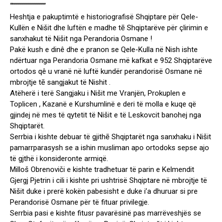
“”””””””””””””””””
Heshtja e pakuptimtë e historiografisë Shqiptare për Qele-
Kullën e Nišit dhe luftën e madhe tē Shqiptarëve për çlirimin e
sanxhakut të Nišit nga Perandoria Osmane !
Pakë kush e dinê dhe e pranon se Qele-Kulla në Nish ishte
ndërtuar nga Perandoria Osmane më kafkat e 952 Shqiptarëve
ortodos qê u vranë në luftë kundër perandorisë Osmane në
mbrojtje tē sangjakut të Nishit .
Atëherë i terë Sangjaku i Nišit me Vranjën, Prokuplen e
Toplicen , Kazanë e Kurshumlinë e deri të molla e kuqe që
gjindej në mes të qytetit të Nišit e të Leskovcit banohej nga
Shqiptarët.
Serrbia i kishte debuar të gjithē Shqiptarët nga sanxhaku i Nišit
pamarrparasysh se a ishin musliman apo ortodoks sepse ajo
të gjthë i konsideronte armiqë.
Milloš Obrenoviči e kishte tradhetuar të parin e Kelmendit
Gjergj Pjetrin i cili i kishte pri ushtrisë Shqiptare në mbrojtje të
Nišit duke i prerë kokën pabesisht e duke i’a dhuruar si pre
Perandorisë Osmane për të fituar privilegje.
Serrbia pasi e kishte fitusr pavarësinë pas marrëveshjës se