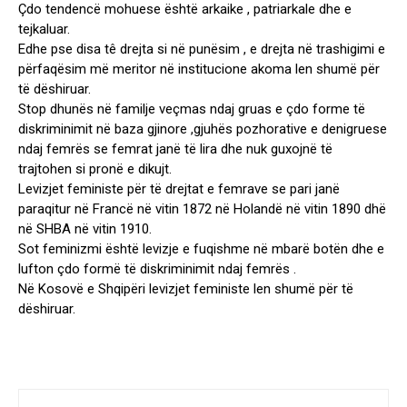
Çdo tendencë mohuese është arkaike , patriarkale dhe e
tejkaluar.
Edhe pse disa tê drejta si në punësim , e drejta në trashigimi e
përfaqësim më meritor në institucione akoma len shumë për
të dëshiruar.
Stop dhunës në familje veçmas ndaj gruas e çdo forme të
diskriminimit në baza gjinore ,gjuhës pozhorative e denigruese
ndaj femrës se femrat janë të lira dhe nuk guxojnë të
trajtohen si pronë e dikujt.
Levizjet feministe për të drejtat e femrave se pari janë
paraqitur në Francë në vitin 1872 në Holandë në vitin 1890 dhë
në SHBA në vitin 1910.
Sot feminizmi është levizje e fuqishme në mbarë botën dhe e
lufton çdo formë të diskriminimit ndaj femrës .
Në Kosovë e Shqipëri levizjet feministe len shumë për të
dëshiruar.