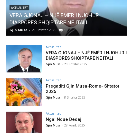
AKTUALITET
Pregaditi Gjin Musa-Rome- Shtator 2025
Gjin Musa
-
8 Shtator 2025
0
Aktualitet
VERA GJONAJ – NJË EMËR I NJOHUR I
DIASPORËS SHQIPTARE NË ITALI
Gjin Musa
-
20 Shtator 2025
Aktualitet
Pregaditi Gjin Musa-Rome- Shtator
2025
Gjin Musa
-
8 Shtator 2025
Aktualitet
Nga: Ndue Dedaj
Gjin Musa
-
28 Korrik 2025