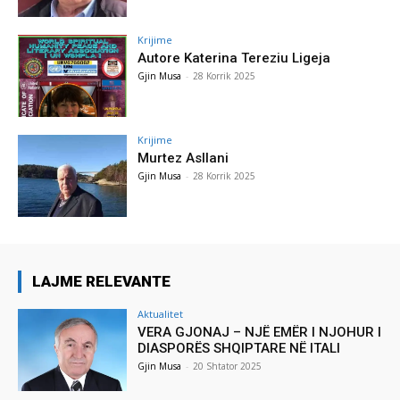
Krijime
Autore Katerina Tereziu Ligeja
Gjin Musa
-
28 Korrik 2025
Krijime
Murtez Asllani
Gjin Musa
-
28 Korrik 2025
LAJME RELEVANTE
Aktualitet
VERA GJONAJ – NJË EMËR I NJOHUR I
DIASPORËS SHQIPTARE NË ITALI
Gjin Musa
-
20 Shtator 2025