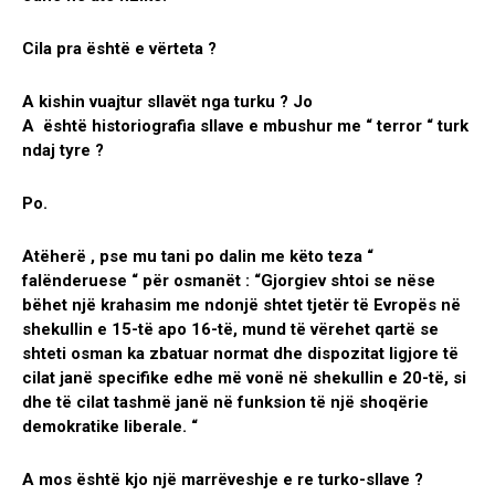
Cila pra është e vërteta ?
A kishin vuajtur sllavët nga turku ? Jo
A është historiografia sllave e mbushur me “ terror “ turk
ndaj tyre ?
Po.
Atëherë , pse mu tani po dalin me këto teza “
falënderuese “ për osmanët : “Gjorgiev shtoi se nëse
bëhet një krahasim me ndonjë shtet tjetër të Evropës në
shekullin e 15-të apo 16-të, mund të vërehet qartë se
shteti osman ka zbatuar normat dhe dispozitat ligjore të
cilat janë specifike edhe më vonë në shekullin e 20-të, si
dhe të cilat tashmë janë në funksion të një shoqërie
demokratike liberale. “
A mos është kjo një marrëveshje e re turko-sllave ?