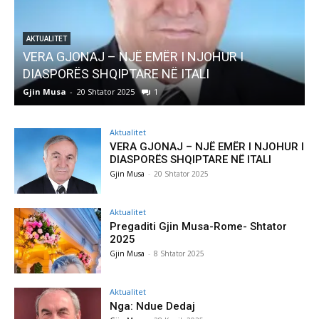
AKTUALITET
Pregaditi Gjin Musa-Rome- Shtator 2025
Gjin Musa
-
8 Shtator 2025
0
Aktualitet
VERA GJONAJ – NJË EMËR I NJOHUR I
DIASPORËS SHQIPTARE NË ITALI
Gjin Musa
-
20 Shtator 2025
Aktualitet
Pregaditi Gjin Musa-Rome- Shtator
2025
Gjin Musa
-
8 Shtator 2025
Aktualitet
Nga: Ndue Dedaj