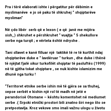
Pra i tërë elaborati ishte i përgatitur për dëbimin e
myslimanëve e jo së paku të shkruhej “ shqiptarëve
mysliman”
Në çdo libër serb që e lexon ( e që janë me mijëra
sish_) shkruhet e përshkruhet “ vuajtja “ 5 shekullore
serbe nga turqit ; e vërteta është ndryshe .
Tani sllavet e kanë filluar një taktikë të re të kurthit ndaj
shqiptarëve duke e “ lavdëruar “ turkun , dhe duke i thënë
të njëjtat fjalë sikur turkofilët shqiptar të pasluftës (1999)
në të gjitha tokat shqiptare , se nuk kishte islamizim me
dhunë nga turku !
“Territoret etnike serbe ishin më të gjëra se sa thuhej,
sepse serbët e kishin një rol të madh në jetë e
perandorisë Otomane – kështu komentohet në mediumet
serbe .( Srpski etnički prostori bili znatno širi nego što se
pretpostavlja. Kroz vekove smo imali važnu ulogu u životu