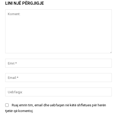
LINI NJË PËRGJIGJE
Koment:
Emr
Ema
Ue
Ruaj emrin tim, email dhe uebfaqen në këtë shfletues për herën
tjetër që komentoj.