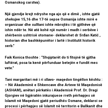
Osmanskog carstva).
Një gjendje krejt ndryshe nga ajo që e dimë , ishte gjatë
shekujve 15,16 dhe 17-të sepse Osmanija ishte mirë e
organizuar dhe sulltani ishte mbrojtës i të gjithëve që
ishin ndër te. Në atë kohë një numër i madh i serbëve i
shërbenin ushtrisë otomane- deklarohet dr Srđan Katić ,
historian dhe bashkëpunëtor i lartë i Institutit historik
serb.”
Faik Konica thoshte : “Shqiptarët do ti fitojnë të gjitha
luftërat, posa ta kenë përfunduar betejën e fundit mes
vete.”
Tani margaritari më i ri sllavo- maqedon tingëllon kështu :
– Në Akademinë e Shkencave dhe Arteve të Maqedonisë
(ASHAM), anëtari përkatës i Akademisë Prof. Dr. Dragi
Gjorgiev në ligjëratën inkurajuese rreth përhapjes së
Islamit në Maqedoni gjatë periudhës Osmane, deklaroi se
procesi i përhapjes së Islamit në territorin e Ballkanit dhe