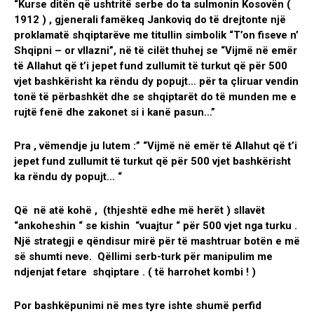
“Kurse ditën që ushtritë serbe do ta sulmonin Kosovën (
1912 ) , gjenerali famëkeq Jankoviq do të drejtonte një
proklamatë shqiptarëve me titullin simbolik “T’on fiseve n’
Shqipni – or vllazni”, në të cilët thuhej se “Vijmë në emër
të Allahut që t’i jepet fund zullumit të turkut që për 500
vjet bashkërisht ka rëndu dy popujt… për ta çliruar vendin
tonë të përbashkët dhe se shqiptarët do të munden me e
rujtë fenë dhe zakonet si i kanë pasun…”
Pra , vëmendje ju lutem :” “Vijmë në emër të Allahut që t’i
jepet fund zullumit të turkut që për 500 vjet bashkërisht
ka rëndu dy popujt… “
Që në atë kohë , (thjeshtë edhe më herët ) sllavët
“ankoheshin “ se kishin “vuajtur “ për 500 vjet nga turku .
Një strategji e qëndisur mirë për të mashtruar botën e më
së shumti neve. Qëllimi serb-turk për manipulim me
ndjenjat fetare shqiptare . ( të harrohet kombi ! )
Por bashkëpunimi në mes tyre ishte shumë perfid