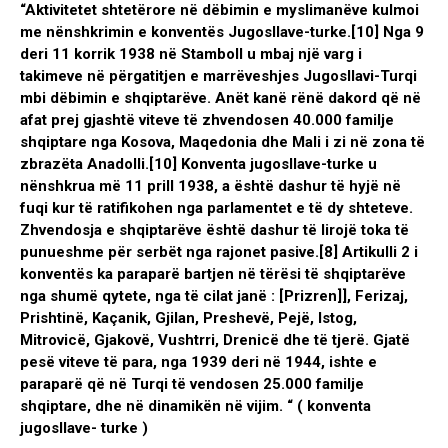
“Aktivitetet shtetërore në dëbimin e
myslimanëve
kulmoi
me nënshkrimin e konventës Jugosllave-turke.[10] Nga 9
deri 11 korrik 1938 në Stamboll u mbaj një varg i
takimeve në përgatitjen e marrëveshjes Jugosllavi-Turqi
mbi dëbimin e shqiptarëve. Anët kanë rënë dakord që në
afat prej gjashtë viteve të zhvendosen 40.000 familje
shqiptare nga Kosova, Maqedonia dhe Mali i zi në zona të
zbrazëta Anadolli.[10] Konventa jugosllave-turke u
nënshkrua më 11 prill 1938, a është dashur të hyjë në
fuqi kur të ratifikohen nga parlamentet e të dy shteteve.
Zhvendosja e shqiptarëve është dashur të lirojë toka të
punueshme për serbët nga rajonet pasive.[8] Artikulli 2 i
konventës ka paraparë bartjen në tërësi të shqiptarëve
nga shumë qytete, nga të cilat janë : [Prizren]], Ferizaj,
Prishtinë, Kaçanik, Gjilan, Preshevë, Pejë, Istog,
Mitrovicë, Gjakovë, Vushtrri, Drenicë dhe të tjerë. Gjatë
pesë viteve të para, nga 1939 deri në 1944, ishte e
paraparë që në Turqi të vendosen 25.000 familje
shqiptare, dhe në dinamikën në vijim. “ ( konventa
jugosllave- turke )