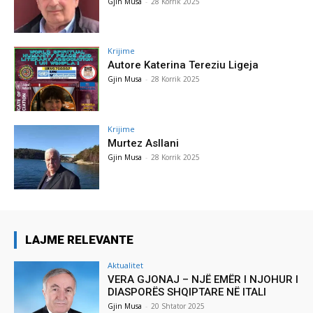
Gjin Musa
-
28 Korrik 2025
Krijime
Autore Katerina Tereziu Ligeja
Gjin Musa
-
28 Korrik 2025
Krijime
Murtez Asllani
Gjin Musa
-
28 Korrik 2025
LAJME RELEVANTE
Aktualitet
VERA GJONAJ – NJË EMËR I NJOHUR I
DIASPORËS SHQIPTARE NË ITALI
Gjin Musa
-
20 Shtator 2025