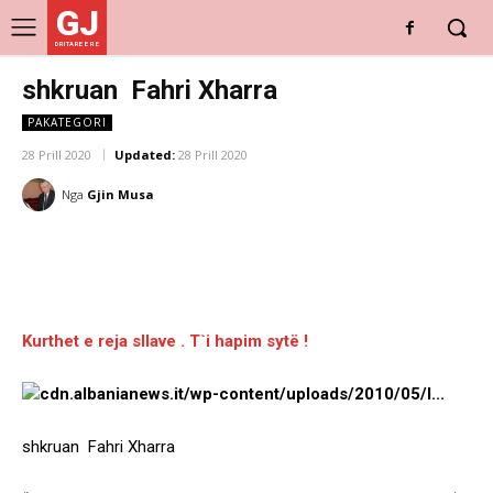
GJ
DRITARE E RE
shkruan Fahri Xharra
PAKATEGORI
28 Prill 2020
Updated:
28 Prill 2020
Nga
Gjin Musa
Kurthet e reja sllave . T`i hapim sytë !
shkruan Fahri Xharra