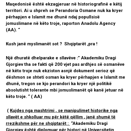
Maqedonisë është ekzagjeruar në historiografinë e këtij
territori. Ai u shpreh se Perandoria Osmane nuk ka kryer
përhapjen e Islamit me dhunë ndaj popullsisë
jomuslimane në këto troje, raporton Anadolu Agency
(AA). “
Kush janë myslimanët sot ? Shqiptarët ,pra !
Një dhuratë dhelparake e sllavëve :” Akademiku Dragi
Gjorgiev tha se fakti që 200 vjet pas ardhjes së osmanëve
në këto troje nuk ekziston asnjë dokument serioz që
dëshmon se shteti osman ka kryer përhapjen e Islamit me
dhunë, tregon se kjo perandori ka kryer një politikë
absolutisht tolerante mbi jomuslimanët që kanë jetuar në
këto troje. “ ( AA)
(
Kujdes nga mashtrimi , se manipulimet historike nga
sllavët e shkolluar mu për këtë qëllim , janë shumë të
rrezikshme për ne shqiptarët :
“Akademiku Dragi
Gjorgiev është diplomuar për histori në Universitetin