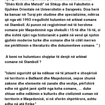
“Shën Kirili dhe Metodi” në Shkup dhe në Fakultetin e
Gjuhëve Orientale në Universitetin e Sarajevës. Disa herë
ka banuar në Turqi për studime dhe specializime, ndërsa
që nga viti 1993 rregullisht hulumton në arkivat osmane
në Stamboll. Ai punon në regjistrimet më të hershme
osmane për Maqedoninë nga shekulli i 15-të dhe 16-të, si
dhe është njëri nga historianët e paktë në vend që njohin
gjuhën moderne turke dhe osmane dhe të cilët merren
me përkthimin e literaturës dhe dokumenteve osmane. “ )
A kemi ne hulumtues shqiptar të denjë në arkivat
osmane në Stamboll ?
“Islami sigurisht që ka ndikuar në të jetuarit e shoqërisë
në territorin e Ballkanit dhe Maqedonisë, sepse shumë
zakone dhe elemente në zanate dhe veshje, përfshirë
edhe në gjuhë janë sjellë nga koha osmane, …. duke
shtuar edhe ndikimin e kulturës dhe civilizimit osman në
territorin e Maqedonisë, si në sferën shpirtërore, ashtu
edhe në atë fizike.”