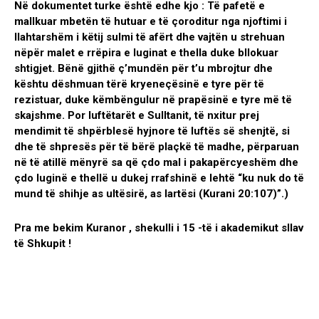
Në dokumentet turke është edhe kjo : Të pafetë e
mallkuar mbetën të hutuar e të çoroditur nga njoftimi i
llahtarshëm i këtij sulmi të afërt dhe vajtën u strehuan
nëpër malet e rrëpira e luginat e thella duke bllokuar
shtigjet. Bënë gjithë ç’mundën për t’u mbrojtur dhe
kështu dëshmuan tërë kryeneçësinë e tyre për të
rezistuar, duke këmbëngulur në prapësinë e tyre më të
skajshme. Por luftëtarët e Sulltanit, të nxitur prej
mendimit të shpërblesë hyjnore të luftës së shenjtë, si
dhe të shpresës për të bërë plaçkë të madhe, përparuan
në të atillë mënyrë sa që çdo mal i pakapërcyeshëm dhe
çdo luginë e thellë u dukej rrafshinë e lehtë “ku nuk do të
mund të shihje as ultësirë, as lartësi (Kurani 20:107)”.)
Pra me bekim Kuranor , shekulli i 15 -të i akademikut sllav
të Shkupit !