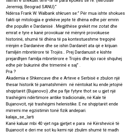
fillimin e shekullit tëIV-të të para epokës së re.”(Miroslav
Jeremiqi, Beograd SANU).”
Ndërsa Frank W. Walbank shkruen se:” Për mua ishte shokues
fakti që mitologjia e grekëve jepte të dhëna edhe për emrin
dhe popullin e Dardanisë . Megjithëse grekët me zotat dhe
emrat e tyre e kanë provokuar në mënyrë provokuese
historinë, shumë të dhëna të pa kontestueshme tregojnë
rrënjën e Dardanëve dhe se ishin Dardanët ata që e krijuan
familjën mbretërore të Trojës… Prej Dardanusit e kishte
prejardhjen familja mbretërore e Trojës dhe kjo racë shquhej
edhe për bukurinë dhe trimerinë e saj” .
Pra ?
Akademia e Shkencave dhe e Arteve e Serbisë e zbulon një
thesar historik të pamatshmëm në nëntokat ku ende jetojnë
shqiptarët (Bujanovci) ,dhe pa fije fytyre thot se u gjet një
trashëgimi ndërtimore antike tradicionale, në Kale të
Bujanovcit, një trashëgimi helenistike. E ne shqiptarët ende
mirremi me egzistimin tonë fizik andepari.
kalaja_se_larti
Kanë kaluar mbi 40 vjet nga gjetjet e para në Kërshevicë të
Bujanocit e deri me sot ku kemi një zbulim shumë të madh