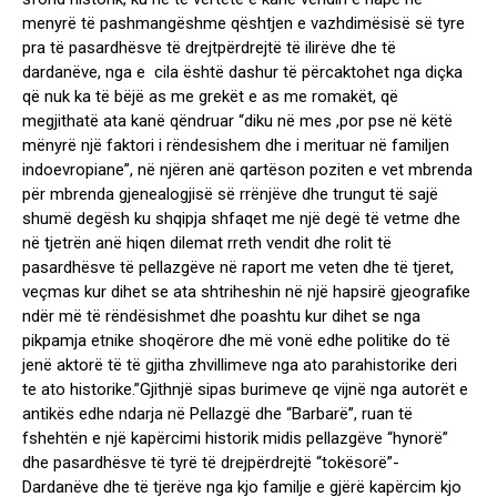
menyrë të pashmangëshme qështjen e vazhdimësisë së tyre
pra të pasardhësve të drejtpërdrejtë të ilirëve dhe të
dardanëve, nga e cila është dashur të përcaktohet nga diçka
që nuk ka të bëjë as me grekët e as me romakët, që
megjithatë ata kanë qëndruar “diku në mes ,por pse në këtë
mënyrë një faktori i rëndesishem dhe i merituar në familjen
indoevropiane”, në njëren anë qartëson poziten e vet mbrenda
për mbrenda gjenealogjisë së rrënjëve dhe trungut të sajë
shumë degësh ku shqipja shfaqet me një degë të vetme dhe
në tjetrën anë hiqen dilemat rreth vendit dhe rolit të
pasardhësve të pellazgëve në raport me veten dhe të tjeret,
veçmas kur dihet se ata shtriheshin në një hapsirë gjeografike
ndër më të rëndësishmet dhe poashtu kur dihet se nga
pikpamja etnike shoqërore dhe më vonë edhe politike do të
jenë aktorë të të gjitha zhvillimeve nga ato parahistorike deri
te ato historike.”Gjithnjë sipas burimeve qe vijnë nga autorët e
antikës edhe ndarja në Pellazgë dhe “Barbarë”, ruan të
fshehtën e një kapërcimi historik midis pellazgëve “hynorë”
dhe pasardhësve të tyrë të drejpërdrejtë “tokësorë”-
Dardanëve dhe të tjerëve nga kjo familje e gjërë kapërcim kjo