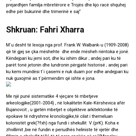
prejardhjen familja mbretërore e Trojës dhe kjo racë shquhej
edhe për bukurinë dhe trimerinë e saj”
Shkruan: Fahri Xharra
M`u desht të lexoja nga prof. Frank W. Walbank-u (1909-2008)
që të gjej se çka mëshehte dhe ende mësheh nëntoka e jonë.
Këndejpari ku jemi sot, dhe ku ishim dikur ; andej pari ku të
parët tonë jetonin dhe lundronin përgjatë historisë ; andej pari
ku kemi mundësi t`i çasemi e nuk duam por edhe andejpari ku
nuk guxojmë as t`përmendim që ishte e jona.
Me një punë sistematike 4 vjeçare të mbetjeve
arkeologjike(2001-2004) , në lokalitetin Kale-Kërshevica afër
Bujanovcit , u gjetën mbetjet e objekteve arkitektonike të
epokave të ndryshme kronologjike,të cilat i themeluan
kolonistët grek(?fxh) nga fundi i shekullit V (prK). Koha e
zhvillimit ,bie në fundin e periudhës heliniste të vjetër dhe