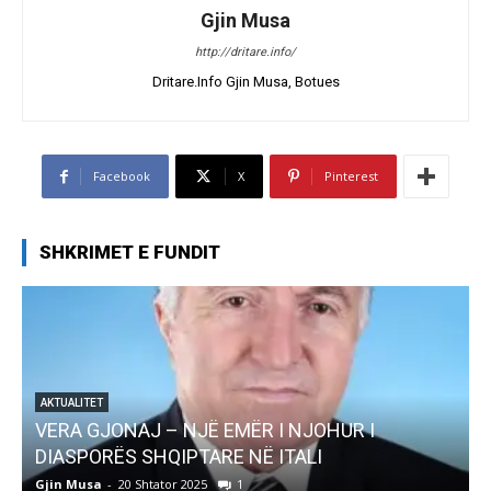
Gjin Musa
http://dritare.info/
Dritare.Info Gjin Musa, Botues
Facebook
X
Pinterest
SHKRIMET E FUNDIT
AKTUALITET
Pregaditi Gjin Musa-Rome- Shtator 2025
Gjin Musa
-
8 Shtator 2025
0