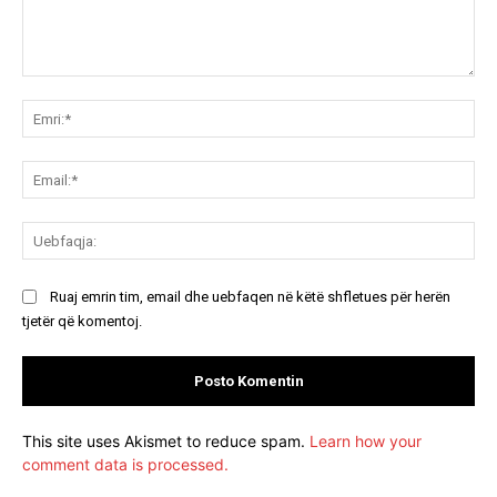
Koment:
Emr
Ema
Ue
Ruaj emrin tim, email dhe uebfaqen në këtë shfletues për herën
tjetër që komentoj.
This site uses Akismet to reduce spam.
Learn how your
comment data is processed.