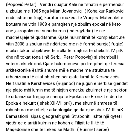
(Popović Petar) . Vendi i quajtur Kale në fshatin e përmendur
u zbulua me 1965 nga Milan Jovanoviqi. ( Koha kur Rankoviqi
ende ishte në fuqi), kurator i muzeut të Vranjës. Materialet e
botuara ne vitin 1968 e paraqiten një zbulim epokal në këto
anë ,akropolin me suburbiumin ( ndërqytetin) të një
madhësijeje të quditshme. Gjatë hulumtimit të kompleksit ,në
vitin 2008 u zbulua një ndërtesë me një formë bureje( fuqije) ,
e cila i takon objekteve të rralla të ruajtura të shekullit IV prK
dhe në tokat tona ( në Serbi, Petar Popoviq) si shembull i
vetëm arkitektonik Gjatë hulumtimeve po tregohet që terësia
arkitektonike është shumë më e madhe me struktura të
urbanizuara të cilat shtrihen për gjatë lumit të Kërshevicës.
Në fshatin e Kërshevicës (Bujanoc) në jugun e Sërbisë gjendet
një plato mbi lumin me të njejtin emër,ku zbulimet e një sektori
të urbanizuar tregojnë shenja të Epokës së Bronzit e deri te
Epoka e hekurit ( shek XII-VII prK) , me shumë shtresa të
mbushura me mbetje arkeologjike që datojnë shek IV-III prK.
Damastioni sipas gjeografit grek Strabonit , ishte një qytet i
vjetër që e arrijti kulmin në kohën e Filipit të II-të të
Maqedonisë dhe të Lekës së Madh.. ( Burimet serbe) .