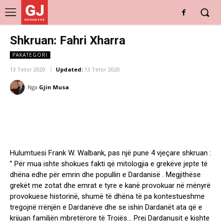
GJ
DRITARE E RE
Shkruan: Fahri Xharra
PAKATEGORI
13 Tetor 2020
Updated:
13 Tetor 2020
Nga
Gjin Musa
Hulumtuesi Frank W. Walbank, pas një pune 4 vjeçare shkruan :
” Për mua ishte shokues fakti që mitologjia e grekëve jepte të
dhëna edhe për emrin dhe popullin e Dardanisë . Megjithëse
grekët me zotat dhe emrat e tyre e kanë provokuar në mënyrë
provokuese historinë, shumë të dhëna të pa kontestueshme
tregojnë rrënjën e Dardanëve dhe se ishin Dardanët ata që e
krijuan familjën mbretërore të Trojës… Prej Dardanusit e kishte