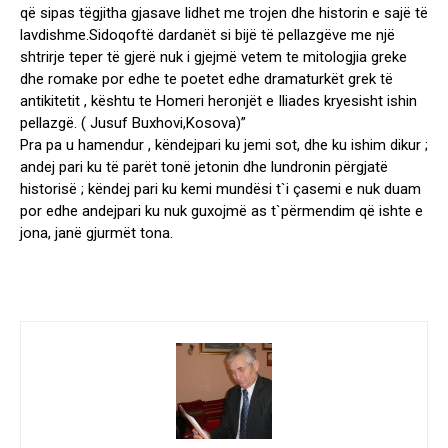
që sipas tëgjitha gjasave lidhet me trojen dhe historin e sajë të
lavdishme.Sidoqoftë dardanët si bijë të pellazgëve me një
shtrirje teper të gjerë nuk i gjejmë vetem te mitologjia greke
dhe romake por edhe te poetet edhe dramaturkët grek të
antikitetit , kështu te Homeri heronjët e Iliades kryesisht ishin
pellazgë. ( Jusuf Buxhovi,Kosova)”
Pra pa u hamendur , këndejpari ku jemi sot, dhe ku ishim dikur ;
andej pari ku të parët tonë jetonin dhe lundronin përgjatë
historisë ; këndej pari ku kemi mundësi t`i çasemi e nuk duam
por edhe andejpari ku nuk guxojmë as t`përmendim që ishte e
jona, janë gjurmët tona.