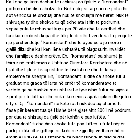
Ka kohë që kam dashur të i shkruaj ca fjali ty, o “komandant”
podrumi dhe disa shokve tu. Nuk e di pse aq shumë prita dhe
sot vendosa të shkruaj dhe nuk të shkruajta më herët. Nuk të
shkruajta ty dhe shokve tu që edhe ata ishin të podrumit,
sepse prita të mbushet kupa për 20 vite dhe të derdhet dhe
tani kur u mbush kupa dhe filloj të derdhet vendosa ta përcjellë
një përshëndetje “ komandant” dhe të pyes se a je more i
gjallë diku dhe ku i keni lënë ushtarët, të plagosurit, invalidët
dhe familjet e dëshmorëve. Eh, “komandant” sa shumë je
thirrur në ëmblemën e Ushtrisë Çlirimtare Kombëtare dhe në
bijat dhe bijtë e kësaj ushtrie të lavdishme dhe të kësaj
ëmbleme të shenjtë. Eh, “ komandant” ti dhe ca shokë tut u
graduat me grada të larta në emër të komandantave të
vërtetë që së bashku me ushtarët e tyre ishin futur në vijën e
zjarrit për të luftuar dhe nuk e kursenin aspak gjakun dhe jetën
e tyre. O, “komandant” në këtë rast nuk dua aq shumë të
flasë për betejat tua që i kishe bërë gjatë vitit 2001 në podrum,
por dua të shkruaj ca fjalë për kohën e pas luftës. “
Komandant” ti dhe disa shokë tutë pas luftës u futët nëpër
parti politike dhe gjithnjë në kohën e zgjedhjeve thirreshit në
emrin e UÇK-së, të ushtarëve, të plagosurëve, invalidve dhe