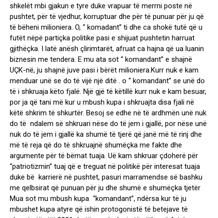
shkelët mbi gjakun e tyre duke vrapuar të merrni poste në
pushtet, për të vjedhur, korruptuar dhe për të punuar për ju që
të bëheni milioniera. O, “ komadant” ti dhe ca shokë tutë që u
futët nëpë partiçka politike pasi e shijuat pushtetin harruat
gjithëçka. I latë anësh çlirimtarët, afruat ca hajna që ua luanin
biznesin me tendera. E mu ata sot “ komandant” e shajnë
UÇK-në, ju shajnë juve pasi i bërët milioniera.Kurr nuk e kam
menduar unë se do të vijë një ditë . o “ komandant” se unë do
të i shkruaja këto fjalë. Një gjë të këtillë kurr nuk e kam besuar,
por ja që tani më kur u mbush kupa i shkruajta disa fjali në
këtë shkrim të shkurtër. Besoj se edhe në të ardhmën unë nuk
do të ndalem së shkruari nëse do të jem i gjallë, por nëse unë
nuk do të jem i gjallë ka shumë të tjerë që janë më të rinj dhe
më të reja që do të shkruajnë shumëçka me fakte dhe
argumente për të bëmat tuaja. Uë kam shkruar çdoherë për
“patriotizmin” tuaj që e treguat në politikë për interesat tuaja
duke bë karrierë në pushtet, pasuri marramendse së bashku
me qelbsirat që punuan për ju dhe shumë e shumëçka tjetër
Mua sot mu mbush kupa “komandant”, ndërsa kur të ju
mbushet kupa atyre që ishin protogonistë të betejave të