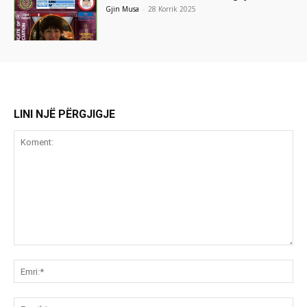
Gjin Musa
-
28 Korrik 2025
LINI NJË PËRGJIGJE
Koment:
Emr
Ema