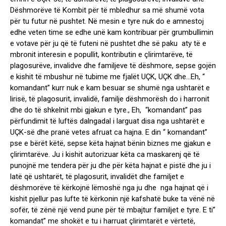
Dëshmorëve të Kombit për të mbledhur sa më shumë vota
për tu futur në pushtet. Në mesin e tyre nuk do e amnestoj
edhe veten time se edhe unë kam kontribuar për grumbullimin
e votave për ju që të futeni në pushtet dhe së paku aty të e
mbronit interesin e popullit, kontributin e çlirimtarëve, të
plagosurëve, invalidve dhe familjeve të dëshmore, sepse gojën
e kishit të mbushur në tubime me fjalët UÇK, UÇK dhe…Eh, “
komandant” kurr nuk e kam besuar se shumë nga ushtarët e
lirisë, të plagosurit, invalidë, familje dëshmorësh do i harronit
dhe do të shkelnit mbi gjakun e tyre., Eh, “komandant” pas
përfundimit të luftës dalngadal i larguat disa nga ushtarët e
UÇK-së dhe pranë vetes afruat ca hajna. E din “ komandant”
pse e bërët këtë, sepse këta hajnat bënin biznes me gjakun e
çlirimtarëve. Ju i kishit autorizuar këta ca maskarenj që të
punojnë me tendera për ju dhe për këta hajnat e pistë dhe ju i
latë që ushtarët, të plagosurit, invalidët dhe familjet e
dëshmorëve të kërkojnë lëmoshë nga ju dhe nga hajnat që i
kishit pjellur pas lufte të kërkonin një kafshatë buke ta vënë në
sofër, të zënë një vend pune për të mbajtur familjet e tyre. E ti”
komandat” me shokët e tu i harruat çlirimtarët e vërtetë,