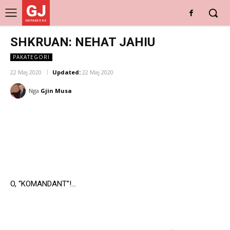
GJ
DRITARE E RE
SHKRUAN: NEHAT JAHIU
PAKATEGORI
22 Maj 2020
Updated:
22 Maj 2020
Nga
Gjin Musa
O, “KOMANDANT”!…