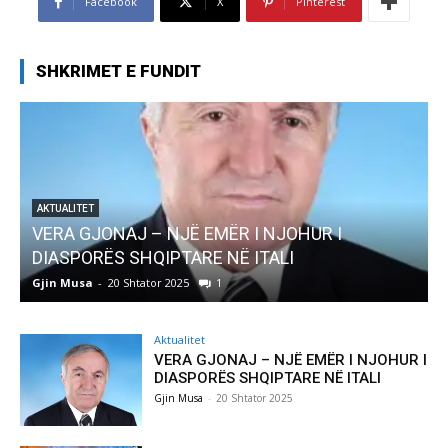
Facebook
X
Pinterest
SHKRIMET E FUNDIT
AKTUALITET
Pregaditi Gjin Musa-Rome- Shtator 2025
Gjin Musa
-
8 Shtator 2025
0
Aktualitet
VERA GJONAJ – NJË EMËR I NJOHUR I
DIASPORËS SHQIPTARE NË ITALI
Gjin Musa
-
20 Shtator 2025