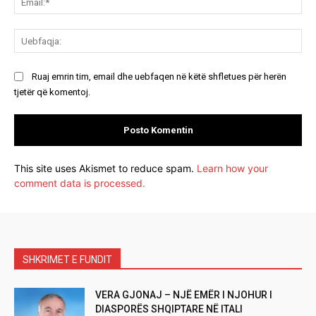
Ue
Ruaj emrin tim, email dhe uebfaqen në këtë shfletues për herën
tjetër që komentoj.
This site uses Akismet to reduce spam.
Learn how your
comment data is processed.
SHKRIMET E FUNDIT
VERA GJONAJ – NJË EMËR I NJOHUR I
DIASPORËS SHQIPTARE NË ITALI