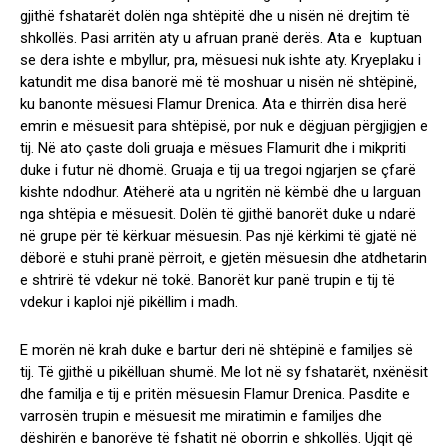
gjithë fshatarët dolën nga shtëpitë dhe u nisën në drejtim të
shkollës. Pasi arritën aty u afruan pranë derës. Ata e kuptuan
se dera ishte e mbyllur, pra, mësuesi nuk ishte aty. Kryeplaku i
katundit me disa banorë më të moshuar u nisën në shtëpinë,
ku banonte mësuesi Flamur Drenica. Ata e thirrën disa herë
emrin e mësuesit para shtëpisë, por nuk e dëgjuan përgjigjen e
tij. Në ato çaste doli gruaja e mësues Flamurit dhe i mikpriti
duke i futur në dhomë. Gruaja e tij ua tregoi ngjarjen se çfarë
kishte ndodhur. Atëherë ata u ngritën në këmbë dhe u larguan
nga shtëpia e mësuesit. Dolën të gjithë banorët duke u ndarë
në grupe për të kërkuar mësuesin. Pas një kërkimi të gjatë në
dëborë e stuhi pranë përroit, e gjetën mësuesin dhe atdhetarin
e shtrirë të vdekur në tokë. Banorët kur panë trupin e tij të
vdekur i kaploi një pikëllim i madh.
E morën në krah duke e bartur deri në shtëpinë e familjes së
tij. Të gjithë u pikëlluan shumë. Me lot në sy fshatarët, nxënësit
dhe familja e tij e pritën mësuesin Flamur Drenica. Pasdite e
varrosën trupin e mësuesit me miratimin e familjes dhe
dëshirën e banorëve të fshatit në oborrin e shkollës. Ujqit që