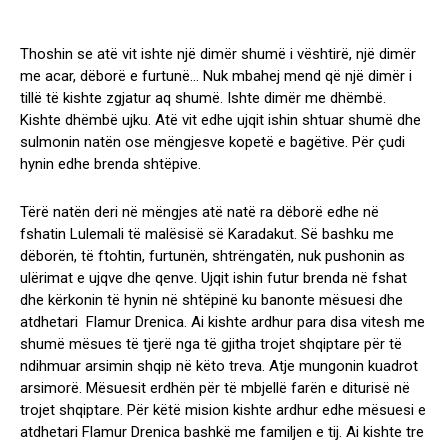
Thoshin se atë vit ishte një dimër shumë i vështirë, një dimër
me acar, dëborë e furtunë… Nuk mbahej mend që një dimër i
tillë të kishte zgjatur aq shumë. Ishte dimër me dhëmbë.
Kishte dhëmbë ujku. Atë vit edhe ujqit ishin shtuar shumë dhe
sulmonin natën ose mëngjesve kopetë e bagëtive. Për çudi
hynin edhe brenda shtëpive.
Tërë natën deri në mëngjes atë natë ra dëborë edhe në
fshatin Lulemali të malësisë së Karadakut. Së bashku me
dëborën, të ftohtin, furtunën, shtrëngatën, nuk pushonin as
ulërimat e ujqve dhe qenve. Ujqit ishin futur brenda në fshat
dhe kërkonin të hynin në shtëpinë ku banonte mësuesi dhe
atdhetari Flamur Drenica. Ai kishte ardhur para disa vitesh me
shumë mësues të tjerë nga të gjitha trojet shqiptare për të
ndihmuar arsimin shqip në këto treva. Atje mungonin kuadrot
arsimorë. Mësuesit erdhën për të mbjellë farën e diturisë në
trojet shqiptare. Për këtë mision kishte ardhur edhe mësuesi e
atdhetari Flamur Drenica bashkë me familjen e tij. Ai kishte tre