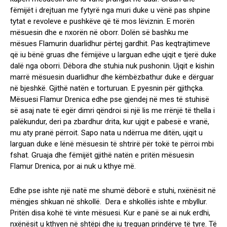
fëmijët i drejtuan me fytyrë nga muri duke u vënë pas shpine
tytat e revoleve e pushkëve që të mos lëviznin. E morën
mësuesin dhe e nxorën në oborr. Dolën së bashku me
mësues Flamurin duarlidhur përtej gardhit. Pas keqtrajtimeve
që iu bënë gruas dhe fëmijëve u larguan edhe ujqit e tjerë duke
dalë nga oborri. Dëbora dhe stuhia nuk pushonin. Ujqit e kishin
marrë mësuesin duarlidhur dhe këmbëzbathur duke e dërguar
në bjeshkë. Gjithë natën e torturuan. E pyesnin për gjithçka.
Mësuesi Flamur Drenica edhe pse gjendej në mes të stuhisë
së asaj nate të egër dimri qëndroi si një lis me rrënjë të thella i
palëkundur, deri pa zbardhur drita, kur ujqit e pabesë e vranë,
mu aty pranë përroit. Sapo nata u ndërrua me ditën, ujqit u
larguan duke e lënë mësuesin të shtrirë për tokë te përroi mbi
fshat. Gruaja dhe fëmijët gjithë natën e pritën mësuesin
Flamur Drenica, por ai nuk u kthye më.
Edhe pse ishte një natë me shumë dëborë e stuhi, nxënësit në
mëngjes shkuan në shkollë. Dera e shkollës ishte e mbyllur.
Pritën disa kohë të vinte mësuesi. Kur e panë se ai nuk erdhi,
nxënësit u kthyen në shtëpi dhe iu treguan prindërve të tyre. Të