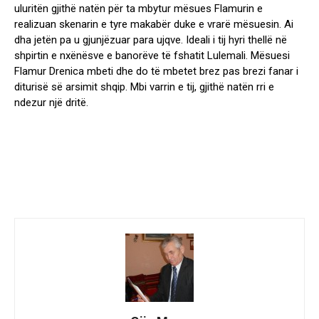
uluritën gjithë natën për ta mbytur mësues Flamurin e
realizuan skenarin e tyre makabër duke e vrarë mësuesin. Ai
dha jetën pa u gjunjëzuar para ujqve. Ideali i tij hyri thellë në
shpirtin e nxënësve e banorëve të fshatit Lulemali. Mësuesi
Flamur Drenica mbeti dhe do të mbetet brez pas brezi fanar i
diturisë së arsimit shqip. Mbi varrin e tij, gjithë natën rri e
ndezur një dritë.