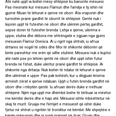
Atë natë ujqit ia kishin mësy shtëpisë ku banonte mësuesi.
Pas mesnatë kur mësues Flamuri dhe familja e tij ishin në
gjumë filluan të lehurat e qenve në oborr. Ata vraponin dhe
turreshin pranë gardhit të oborrit të shtëpisë. Qentë nuk i
lejonin ujqit të futeshin në oborr dhe ulërinin përtej gardhit,
sepse donin të futeshin brenda. Lehja e qenve, ulërima e
ujqve, stuhia dhe dëbora me shtrëngatë e zgjuan nga gjumi
mësuesin Flamur Drenica. Ai u ngrit nga shtrati, iu afrua
dritares së vogël të odës dhe filloi të shikonte dëborën që
binte pareshtur me erën që sillte stuhinë. Mësuesi nuk e kuptoi
atë natë pse po lehnin qentë në oborr dhe ujqit ishin futur
brenda në fshat, duke ulëritur pranë gardhit të shtëpisë. Ai
shikonte nga dritarja. Nuk kishin të ndalur të lehurat e qenve
dhe ulërimat e ujqve. Pas pak kohësh, kur u dëgjuan krisma
armësh zërat e qenve ndaluan. Ujqit u futën brenda gardhit në
oborr dhe i mbytën qentë. Iu afruan derës duke e rrethuar
shtëpinë. Njëri nga ujqit me dhëmbë bishe të tërbuar ia mëshoi
me këmbë derës dhe e hapi atë. Mësuesi ishte mbështetur në
skaj të murit. Gruaja me fëmijët e mësuesit që ishin duke
fjetur në shtrat u ngritën të tronditur në këmbë. Me shpejtësi e
kapën mësuesin dhe ia vunë prangat në duar. Gruan dhe