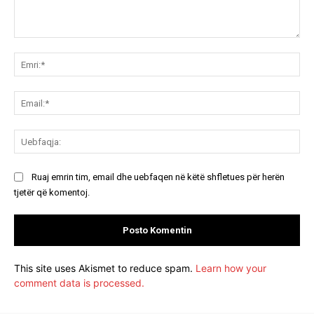
Koment:
Emr
Ema
Ue
Ruaj emrin tim, email dhe uebfaqen në këtë shfletues për herën
tjetër që komentoj.
This site uses Akismet to reduce spam.
Learn how your
comment data is processed.