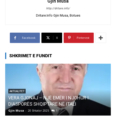
Gjin Musa
http://dritare.info/
Dritare.Info Gjin Musa, Botues
Facebook
X
Pinterest
SHKRIMET E FUNDIT
AKTUALITET
Pregaditi Gjin Musa-Rome- Shtator 2025
Gjin Musa
-
8 Shtator 2025
0