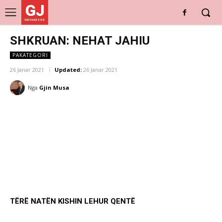
GJ
DRITARE E RE
SHKRUAN: NEHAT JAHIU
PAKATEGORI
26 Janar 2021
Updated:
26 Janar 2021
Nga
Gjin Musa
TËRË NATËN KISHIN LEHUR QENTË