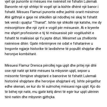
vjet që punonte si mësues me nxënësit në fshatin Lulemali.
Banonte në një shtëpi të vogël që ia kishte dhënë një banor i
fshatit. Mësues Flamuri punonte edhe jashtë orarit mësimor.
Atë gjithnjë e gjeje në shkollën që ndodhej në skaj të fshatit
tek vendi i quajtur “Thanat”. Ishte një shkollë një katshe, me dy
mësonjëtore dhe një zyrë e vogël për mësuesin. Ai e kryente
me shpirt profesionin e tij të mësuesisë për vogëlushët e
fshatit të malësisë që t’u jepte dituri. Mësimet ua zhvillonte
nxënësve ditën. Gjatë mbrëmjeve në odat e fshatarëve u
tregonte ngjarje historike të lavdishme të popullit shqiptar dhe
heronjve kombëtarë.
Mësuesi Flamur Drenica përcillej nga ujqit dhe pritej një ditë
ose një natë që këtë mësues ta mbysnin ujqit, sepse u
mësonte fëmijëve shqiptarë e banorëve të fshatit Lulemali
historinë shqiptare dhe heronjve shqiptarë etj. Ishte përgatitur
edhe skenari, se kur do të sulmohej mësuesi nga ujqit. Kjo do
të bëhej një natë, mu gjatë këtij dimri të egër kur ujqit ulërinin
tërë natën dhe mbysnin gjithçka.