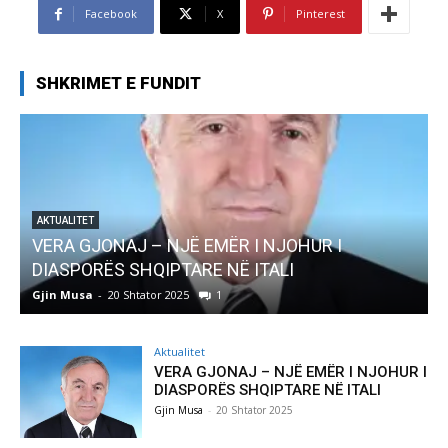
Facebook
X
Pinterest
SHKRIMET E FUNDIT
AKTUALITET
Pregaditi Gjin Musa-Rome- Shtator 2025
Gjin Musa
-
8 Shtator 2025
0
Aktualitet
VERA GJONAJ – NJË EMËR I NJOHUR I
DIASPORËS SHQIPTARE NË ITALI
Gjin Musa
-
20 Shtator 2025