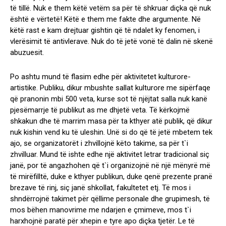
të tillë. Nuk e them këtë vetëm sa për të shkruar diçka që nuk
është e vërtetë! Këtë e them me fakte dhe argumente. Në
këtë rast e kam drejtuar gishtin që të ndalet ky fenomen, i
vlerësimit të antivlerave. Nuk do të jetë vonë të dalin në skenë
abuzuesit.
Po ashtu mund të flasim edhe për aktivitetet kulturore-
artistike. Publiku, dikur mbushte sallat kulturore me sipërfaqe
që pranonin mbi 500 veta, kurse sot të njëjtat salla nuk kanë
pjesëmarrje të publikut as me dhjetë veta. Të kërkojmë
shkakun dhe të marrim masa për ta kthyer atë publik, që dikur
nuk kishin vend ku të uleshin. Unë si do që të jetë mbetem tek
ajo, se organizatorët i zhvillojnë këto takime, sa për t`i
zhvilluar. Mund të ishte edhe një aktivitet letrar tradicional siç
janë, por të angazhohen që t`i organizojnë në një mënyrë më
të mirëfilltë, duke e kthyer publikun, duke qenë prezente pranë
brezave të rinj, siç janë shkollat, fakultetet etj. Të mos i
shndërrojnë takimet për qëllime personale dhe grupimesh, të
mos bëhen manovrime me ndarjen e çmimeve, mos t`i
harxhojnë paratë për xhepin e tyre apo diçka tjetër. Le të