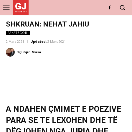
GJ
DRITARE E RE
SHKRUAN: NEHAT JAHIU
PAKATEGORI
2 Mars 2021
Updated:
2 Mars 2021
Nga
Gjin Musa
A NDAHEN ÇMIMET E POEZIVE
PARA SE TE LEXOHEN DHE TË
DËGJOHEN NGA JURIA DHE