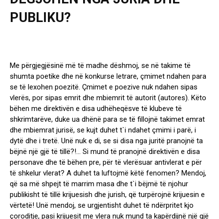
PUBLIKU?
Me përgjegjësinë më të madhe dëshmoj, se në takime të
shumta poetike dhe në konkurse letrare, çmimet ndahen para
se të lexohen poezitë. Çmimet e poezive nuk ndahen sipas
vlerës, por sipas emrit dhe mbiemrit të autorit (autores). Këto
bëhen me direktivën e disa udhëheqësve të klubeve të
shkrimtarëve, duke ua dhënë para se të fillojnë takimet emrat
dhe mbiemrat jurisë, se kujt duhet t`i ndahet çmimi i parë, i
dytë dhe i tretë. Unë nuk e di, se si disa nga juritë pranojnë ta
bëjnë një gjë të tillë?!… Si mund të pranojnë direktivën e disa
personave dhe të bëhen pre, për të vlerësuar antivlerat e për
të shkelur vlerat? A duhet ta luftojmë këtë fenomen? Mendoj,
që sa më shpejt të marrim masa dhe t`i bëjmë të njohur
publikisht të tillë krijuesish dhe jurish, që turpërojnë krijuesin e
vërtetë! Unë mendoj, se urgjentisht duhet të ndërpritet kjo
çoroditje, pasi krijuesit me vlera nuk mund ta kapërdijnë një gjë