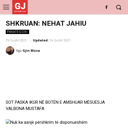
GJ
DRITARE E RE
SHKRUAN: NEHAT JAHIU
PAKATEGORI
16 Gusht 2021
Updated:
16 Gusht 2021
Nga
Gjin Musa
SOT PASKA IKUR NË BOTËN E AMSHUAR MËSUESJA
VALBONA MUSTAFA