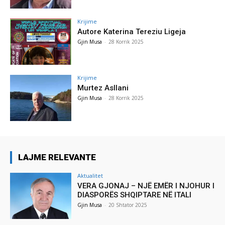
Krijime
Autore Katerina Tereziu Ligeja
Gjin Musa
-
28 Korrik 2025
Krijime
Murtez Asllani
Gjin Musa
-
28 Korrik 2025
LAJME RELEVANTE
Aktualitet
VERA GJONAJ – NJË EMËR I NJOHUR I
DIASPORËS SHQIPTARE NË ITALI
Gjin Musa
-
20 Shtator 2025