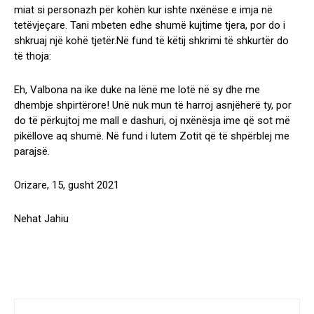
miat si personazh për kohën kur ishte nxënëse e imja në
tetëvjeçare. Tani mbeten edhe shumë kujtime tjera, por do i
shkruaj një kohë tjetër.Në fund të këtij shkrimi të shkurtër do
të thoja:
Eh, Valbona na ike duke na lënë me lotë në sy dhe me
dhembje shpirtërore! Unë nuk mun të harroj asnjëherë ty, por
do të përkujtoj me mall e dashuri, oj nxënësja ime që sot më
pikëllove aq shumë. Në fund i lutem Zotit që të shpërblej me
parajsë.
Orizare, 15, gusht 2021
Nehat Jahiu