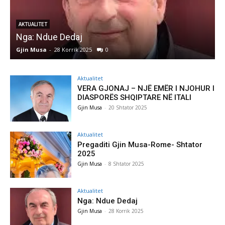
AKTUALITET
Nga: Ndue Dedaj
A
Gjin Musa
-
28 Korrik 2025
0
G
Aktualitet
VERA GJONAJ – NJË EMËR I NJOHUR I
DIASPORËS SHQIPTARE NË ITALI
Gjin Musa
-
20 Shtator 2025
Aktualitet
Pregaditi Gjin Musa-Rome- Shtator
2025
Gjin Musa
-
8 Shtator 2025
Aktualitet
Nga: Ndue Dedaj
Gjin Musa
-
28 Korrik 2025