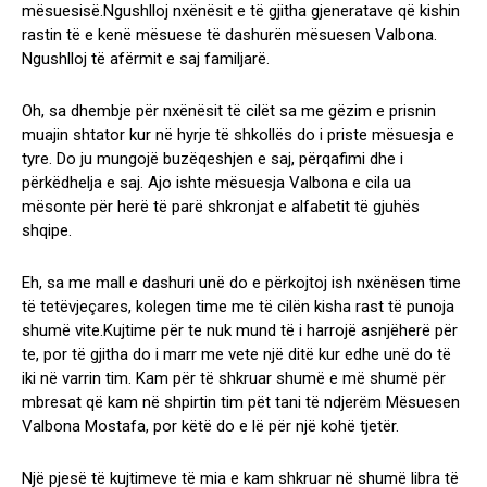
mësuesisë.Ngushlloj nxënësit e të gjitha gjeneratave që kishin
rastin të e kenë mësuese të dashurën mësuesen Valbona.
Ngushlloj të afërmit e saj familjarë.
Oh, sa dhembje për nxënësit të cilët sa me gëzim e prisnin
muajin shtator kur në hyrje të shkollës do i priste mësuesja e
tyre. Do ju mungojë buzëqeshjen e saj, përqafimi dhe i
përkëdhelja e saj. Ajo ishte mësuesja Valbona e cila ua
mësonte për herë të parë shkronjat e alfabetit të gjuhës
shqipe.
Eh, sa me mall e dashuri unë do e përkojtoj ish nxënësen time
të tetëvjeçares, kolegen time me të cilën kisha rast të punoja
shumë vite.Kujtime për te nuk mund të i harrojë asnjëherë për
te, por të gjitha do i marr me vete një ditë kur edhe unë do të
iki në varrin tim. Kam për të shkruar shumë e më shumë për
mbresat që kam në shpirtin tim pët tani të ndjerëm Mësuesen
Valbona Mostafa, por këtë do e lë për një kohë tjetër.
Një pjesë të kujtimeve të mia e kam shkruar në shumë libra të