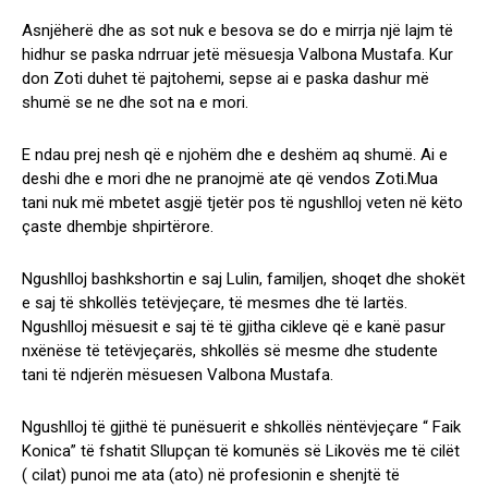
Asnjëherë dhe as sot nuk e besova se do e mirrja një lajm të
hidhur se paska ndrruar jetë mësuesja Valbona Mustafa. Kur
don Zoti duhet të pajtohemi, sepse ai e paska dashur më
shumë se ne dhe sot na e mori.
E ndau prej nesh që e njohëm dhe e deshëm aq shumë. Ai e
deshi dhe e mori dhe ne pranojmë ate që vendos Zoti.Mua
tani nuk më mbetet asgjë tjetër pos të ngushlloj veten në këto
çaste dhembje shpirtërore.
Ngushlloj bashkshortin e saj Lulin, familjen, shoqet dhe shokët
e saj të shkollës tetëvjeçare, të mesmes dhe të lartës.
Ngushlloj mësuesit e saj të të gjitha cikleve që e kanë pasur
nxënëse të tetëvjeçarës, shkollës së mesme dhe studente
tani të ndjerën mësuesen Valbona Mustafa.
Ngushlloj të gjithë të punësuerit e shkollës nëntëvjeçare “ Faik
Konica” të fshatit Sllupçan të komunës së Likovës me të cilët
( cilat) punoi me ata (ato) në profesionin e shenjtë të