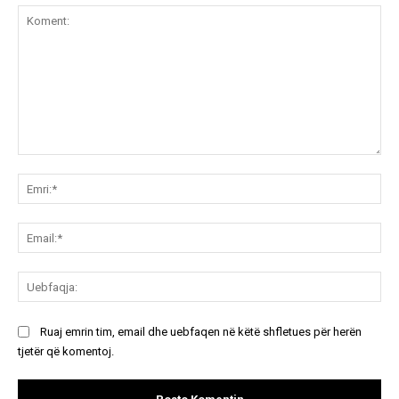
Koment:
Emr
Ema
Ue
Ruaj emrin tim, email dhe uebfaqen në këtë shfletues për herën
tjetër që komentoj.