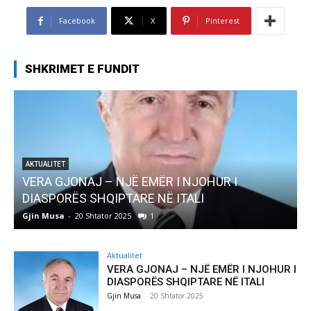
Facebook
X
Pinterest
SHKRIMET E FUNDIT
HUR I
AKTUALITET
Pregaditi Gjin Musa-Rome- Shtator 202
Gjin Musa
-
8 Shtator 2025
0
Aktualitet
VERA GJONAJ – NJË EMËR I NJOHUR I
DIASPORËS SHQIPTARE NË ITALI
Gjin Musa
-
20 Shtator 2025