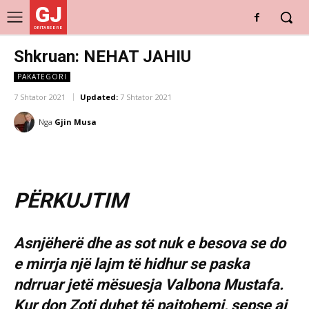
GJ
DRITARE E RE
Shkruan: NEHAT JAHIU
PAKATEGORI
7 Shtator 2021
Updated:
7 Shtator 2021
Nga
Gjin Musa
PËRKUJTIM
Asnjëherë dhe as sot nuk e besova se do
e mirrja një lajm të hidhur se paska
ndrruar jetë mësuesja Valbona Mustafa.
Kur don Zoti duhet të pajtohemi, sepse ai