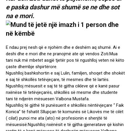
e paska dashur më shumë se ne dhe sot
na e mori.
E ndau prej nesh që e njohëm dhe e deshëm aq shumë. Ai e
deshi dhe e mori dhe ne pranojmë ate që vendos Zoti.Mua
tani nuk më mbetet asgjë tjetër pos të ngushlloj veten në këto
çaste dhembje shpirtërore.
Ngushlloj bashkshortin e saj Lulin, familjen, shoqet dhe shokët
e saj të shkollës tetëvjeçare, të mesmes dhe të lartës.
Ngushlloj mësuesit e saj të të gjitha cikleve që e kanë pasur
nxënëse të tetëvjeçarës, shkollës së mesme dhe studente
tani të ndjerën mësuesen Valbona Mustafa.
Ngushlloj të gjithë të punësuerit e shkollës nëntëvjeçare “ Faik
Konica” të fshatit Sllupçan të komunës së Likovës me të cilët
( cilat) punoi me ata (ato) në profesionin e shenjtë të
mësuesisë.Ngushlloj nxënësit e të gjitha gjeneratave që kishin