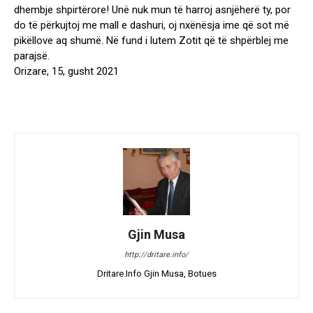
dhembje shpirtërore! Unë nuk mun të harroj asnjëherë ty, por
do të përkujtoj me mall e dashuri, oj nxënësja ime që sot më
pikëllove aq shumë. Në fund i lutem Zotit që të shpërblej me
parajsë.
Orizare, 15, gusht 2021
Gjin Musa
http://dritare.info/
Dritare.Info Gjin Musa, Botues