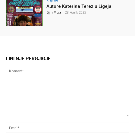
Krijime
Autore Katerina Tereziu Ligeja
Gjin Musa
-
28 Korrik 2025
LINI NJË PËRGJIGJE
Koment:
Emr