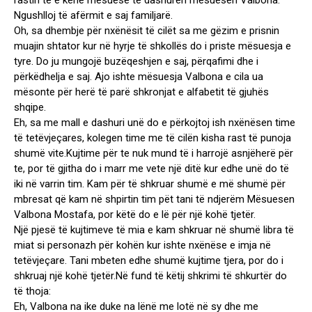
rastin të e kenë mësuese të dashurën mësuesen Valbona.
Ngushlloj të afërmit e saj familjarë.
Oh, sa dhembje për nxënësit të cilët sa me gëzim e prisnin
muajin shtator kur në hyrje të shkollës do i priste mësuesja e
tyre. Do ju mungojë buzëqeshjen e saj, përqafimi dhe i
përkëdhelja e saj. Ajo ishte mësuesja Valbona e cila ua
mësonte për herë të parë shkronjat e alfabetit të gjuhës
shqipe.
Eh, sa me mall e dashuri unë do e përkojtoj ish nxënësen time
të tetëvjeçares, kolegen time me të cilën kisha rast të punoja
shumë vite.Kujtime për te nuk mund të i harrojë asnjëherë për
te, por të gjitha do i marr me vete një ditë kur edhe unë do të
iki në varrin tim. Kam për të shkruar shumë e më shumë për
mbresat që kam në shpirtin tim pët tani të ndjerëm Mësuesen
Valbona Mostafa, por këtë do e lë për një kohë tjetër.
Një pjesë të kujtimeve të mia e kam shkruar në shumë libra të
miat si personazh për kohën kur ishte nxënëse e imja në
tetëvjeçare. Tani mbeten edhe shumë kujtime tjera, por do i
shkruaj një kohë tjetër.Në fund të këtij shkrimi të shkurtër do
të thoja:
Eh, Valbona na ike duke na lënë me lotë në sy dhe me