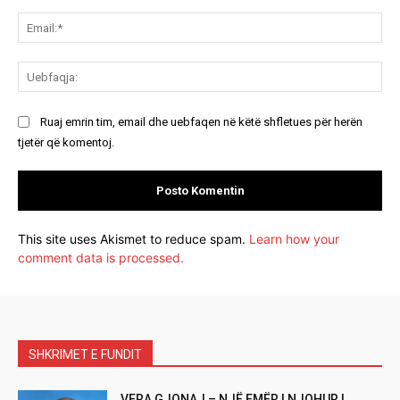
Ema
Ue
Ruaj emrin tim, email dhe uebfaqen në këtë shfletues për herën
tjetër që komentoj.
This site uses Akismet to reduce spam.
Learn how your
comment data is processed.
SHKRIMET E FUNDIT
VERA GJONAJ – NJË EMËR I NJOHUR I