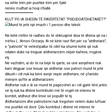
na ishte trim për pushkë trim për fjalë
nënës rrudhat ia hoqi n’ballë.
“”””””””””””””””””””””””””””
KUJT PO IA SHESIN TË PAVËRTETAT “PSEUDOATDHETARËT?”
Në këtë rrëfim të radhës do të shkruajmë disa të dhëna që na i
rrëfeu L. Arnori-Orizarja. Ai në këtë rast flet për ca “atdhetarë”,
e “patriotë” të vetëshpallur të cilët ka shumë kohë që nuk
ndalen duke na treguar atdhetarizëm nëpër kafene, rrugëve
etj.
Në vazhdim, ai do të na bëjë të qartë, se unë asnjëherë nuk
kam dëgjuar ose lexuar që atdhetar ose patriot mund të jetë
dikush i cili nuk ka bërë asnjë vepër atdhetare, në çfarëdo
mënyre qoftë ai atdhetarizëm.
Atdhetar nuk e di se mund të pagëzohet ai i cili gjatë tërë jetës
së tij nuk ka dhënë kontributin më të vogël në interes të
kombit, atdheut dhe lirisë së popullit të tij.
Atdhetarizmi dhe patriotizmi nuk tregohen vetëm duke luftuar
me pushkë në dorë. Çdo kontribut i dhënë në interes të