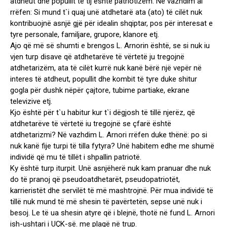
atdheut dhe popullit të tij është patriotizëm. Në vazhdim ai
rrëfen: Si mund t`i quaj unë atdhetarë ata (ato) të cilët nuk
kontribuojnë asnjë gjë për idealin shqiptar, pos për interesat e
tyre personale, familjare, grupore, klanore etj.
Ajo që më së shumti e brengos L. Arnorin është, se si nuk iu
vjen turp disave që atdhetarëve të vërtetë ju tregojnë
atdhetarizëm, ata të cilët kurrë nuk kanë bërë një vepër në
interes të atdheut, popullit dhe kombit të tyre duke shitur
gogla për dushk nëpër çajtore, tubime partiake, ekrane
televizive etj.
Kjo është për t`u habitur kur t`i dëgjosh të tillë njerëz, që
atdhetarëve të vërtetë iu tregojnë se çfarë është
atdhetarizmi? Në vazhdim L. Arnori rrëfen duke thënë: po si
nuk kanë fije turpi të tilla fytyra? Unë habitem edhe me shumë
individë që mu të tillët i shpallin patriotë.
Ky është turp iturpit. Unë asnjëherë nuk kam pranuar dhe nuk
do të pranoj që pseudoatdhetarët, pseudopatriotët,
karrieristët dhe servilët të më mashtrojnë. Për mua individë të
tillë nuk mund të më shesin të pavërtetën, sepse unë nuk i
besoj. Le të ua shesin atyre që i blejnë, thotë në fund L. Arnori
ish-ushtari i UÇK-së. me plagë në trup.