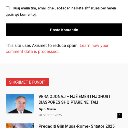
Ruaj emrin tim, email dhe uebfaqen në këtë shfletues për herën
tjetër që komentoj.
This site uses Akismet to reduce spam.
Learn how your
comment data is processed.
SHKRIMET E FUNDIT
VERA GJONAJ – NJË EMËR I NJOHUR I
DIASPORËS SHQIPTARE NË ITALI
Gjin Musa
20 Shtator 2025
1
Pregaditi Gjin Musa-Rome- Shtator 2025