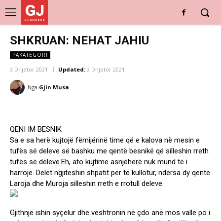
GJ
DRITARE E RE
SHKRUAN: NEHAT JAHIU
PAKATEGORI
3 Dhjetor 2021
Updated:
3 Dhjetor 2021
Nga
Gjin Musa
QENI IM BESNIK
Sa e sa herë kujtojë fëmijërinë time që e kalova në mesin e
tufës së deleve së bashku me qentë besnikë që silleshin rreth
tufës së deleve.Eh, ato kujtime asnjëherë nuk mund të i
harrojë. Delet ngjiteshin shpatit për të kullotur, ndërsa dy qentë
Laroja dhe Muroja silleshin rreth e rrotull deleve.
Gjithnjë ishin syçelur dhe vështronin në çdo anë mos vallë po i