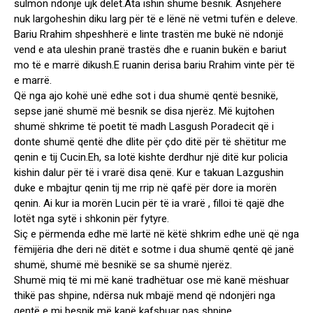
sulmon ndonjë ujk delet.Ata ishin shumë besnik. Asnjëherë
nuk largoheshin diku larg për të e lënë në vetmi tufën e deleve.
Bariu Rrahim shpeshherë e linte trastën me bukë në ndonjë
vend e ata uleshin pranë trastës dhe e ruanin bukën e bariut
mo të e marrë dikush.E ruanin derisa bariu Rrahim vinte për të
e marrë.
Që nga ajo kohë unë edhe sot i dua shumë qentë besnikë,
sepse janë shumë më besnik se disa njerëz. Më kujtohen
shumë shkrime të poetit të madh Lasgush Poradecit që i
donte shumë qentë dhe dlite për çdo ditë për të shëtitur me
qenin e tij Cucin.Eh, sa lotë kishte derdhur një ditë kur policia
kishin dalur për të i vrarë disa qenë. Kur e takuan Lazgushin
duke e mbajtur qenin tij me rrip në qafë për dore ia morën
qenin. Ai kur ia morën Lucin për të ia vrarë , filloi të qajë dhe
lotët nga sytë i shkonin për fytyre.
Siç e përmenda edhe më lartë në këtë shkrim edhe unë që nga
fëmijëria dhe deri në ditët e sotme i dua shumë qentë që janë
shumë, shumë më besnikë se sa shumë njerëz.
Shumë miq të mi më kanë tradhëtuar ose më kanë mëshuar
thikë pas shpine, ndërsa nuk mbajë mend që ndonjëri nga
qentë e mi besnik më kanë kafshuar pas shpine.