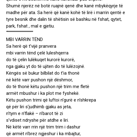
Shumë njerëz në botë ruajnë qenë dhe kanë mbykëqyrje të
madhe për ata. Sa herë që kanë kohë të lirë i marrin qentë e
tyre besnik dhe dalin të shëtisin së bashku në fshat, qytet,
park, fshat , mal e gjetiu.
“”””””””””””””””””””””
MBI VARRIN TËND
Sa herë që t’vijë pranvera
mbi varrin tënd çelë luleshqerra
do të çelin lulëkuqet kurorë kurorë,
nga gjaku yt do të ujiten do të lulëzojnë.
Këngës së bukur bilbilat do t’ia thonë
në këtë varr pushon një dëshmor,
do të thonë këtu pushon një trim me fletë
armët mbushur i ka plot me fyshekë.
Këtu pushon trimi që luftoi n’gurë e n’shkrepa
që për liri s’judhimb gjaku as jeta,
n’tym e n’flakë – n’barot të zi
s’vdiset ndryshe për atdhe e liri.
Në këtë varr rrin një trim trim i dashur
që armët n’brez ngjeshur i ka mbajtur,