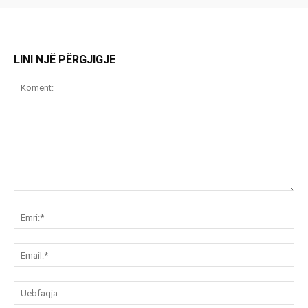
LINI NJË PËRGJIGJE
Koment:
Emr
Ema
Ue