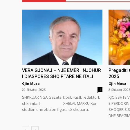
VERA GJONAJ – NJË EMËR I NJOHUR
Pregaditi
I DIASPORËS SHQIPTARE NË ITALI
2025
Gjin Musa
Gjin Musa
20 Shtator 2025
8 Shtator 202
1
SHKRUAR NGA:GazetarI, publicistI, redaktorI,
KJO ESHTE V
shkrimtarI: XHELAL MARKU Kur
E PERDORIN 
studion dhe zbulon figura të shquara...
SHOQERIS,S
DHE REAGIMI