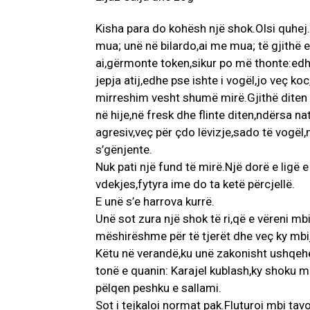
Kisha para do kohësh një shok.Olsi quhej
mua; unë në bilardo,ai me mua; të gjithë 
ai,gërmonte token,sikur po më thonte:ed
jepja atij,edhe pse ishte i vogël,jo veç k
mirreshim vesht shumë mirë.Gjithë diten 
në hije,në fresk dhe flinte diten,ndërsa n
agresiv,veç për çdo lëvizje,sado të vogël,
s’gënjente.
Nuk pati një fund të mirë.Një dorë e ligë 
vdekjes,fytyra ime do ta ketë përcjellë.
E unë s’e harrova kurrë.
Unë sot zura një shok të ri,që e vëreni m
mëshirëshme për të tjerët dhe veç ky mbije
Këtu në verandë,ku unë zakonisht ushqehe
tonë e quanin: Karajel kublash,ky shoku m
pëlqen peshku e sallami.
Sot i tejkaloi normat pak.Fluturoi mbi tavo