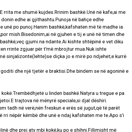
.E rrita me shumë kujdes.Rrinim bashkë.Unë në kafe,ai me
e donin edhe ai gjithashtu.Punoja në bahçe edhe
he unë po punoj.Hanim bashkë,kafshaten më të madhe ia
oc,por mish.Bisedonim,ai në gjuhen e tij e unë në timen dhe
bashkë,veç gjumi.na ndante.Ai kishte shtëpinë e vet diku
aten rrinte zgjuar për t’më mbrojtur mua.Nuk ishte
më sinjalizonte(lehte)se diçka jo e mirë po ndjehet;e kurrë
e goditi dhe një tjetër e braktisi.Dhe bindem se në agoninë e
bi kokë.Trembëdhjetë u linden bashkë.Natyra u tregue e pa
toi.E trajtova në mënyrë speciale,si djal dëshiri.
m tadh në verë,nën freskun e erës së jugut,që të parët
ë rri nëpër këmbë dhe unë e ndaj kafshaten me te.Apo s’i
linë dhe prej aty mbi kokë,ku po e shihni.Fillimisht më