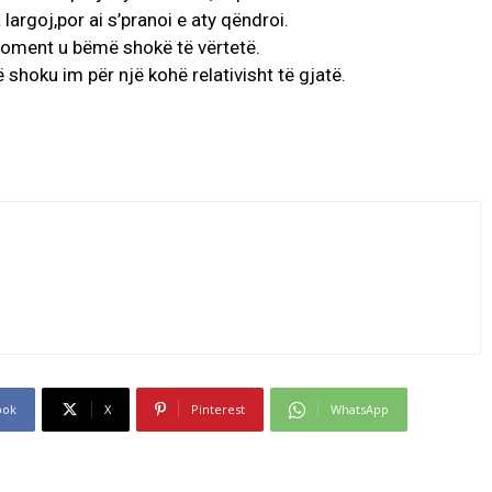
argoj,por ai s’pranoi e aty qëndroi.
moment u bëmë shokë të vërtetë.
 shoku im për një kohë relativisht të gjatë.
ook
X
Pinterest
WhatsApp