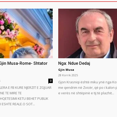
 Gjin Musa-Rome- Shtator
Nga: Ndue Dedaj
Gjin Musa
28 Korrik 2025
5
0
Gjon Krasniqi është miku ynë nga Ko
LERA E FB KURE NJERZIT E ZGJUAR
me qendrim në Zvicër, që po i kalon
NE TE MIRE TE
e verës në shtëpinë e tij të plazhit...
HQETESIMI KETU BEHET PUBLIK
 ESHTE REALE.O SOT...