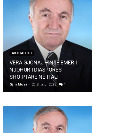
AKTUALITET
AKTUALITET
VERA GJONAJ – NJË EMËR I
NJOHUR I DIASPORËS
Pregaditi Gji
SHQIPTARE NË ITALI
Shtator 2025
Gjin Musa
-
20 Shtator 2025
1
Gjin Musa
-
8 Shtat