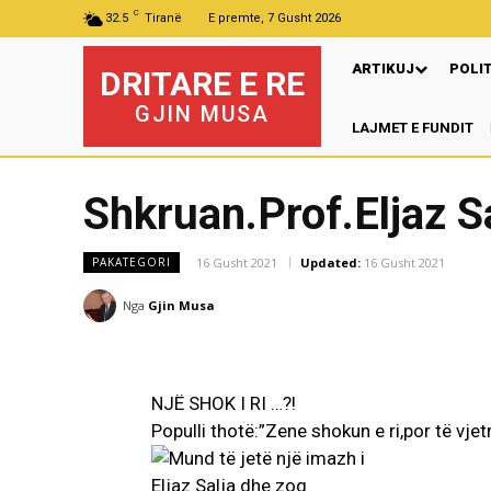
C
32.5
Tiranë
E premte, 7 Gusht 2026
ARTIKUJ
POLI
DRITARE E RE
GJIN MUSA
LAJMET E FUNDIT
Shkruan.Prof.Eljaz S
16 Gusht 2021
Updated:
16 Gusht 2021
PAKATEGORI
Nga
Gjin Musa
NJË SHOK I RI …?!
Populli thotë:”Zene shokun e ri,por të vjet