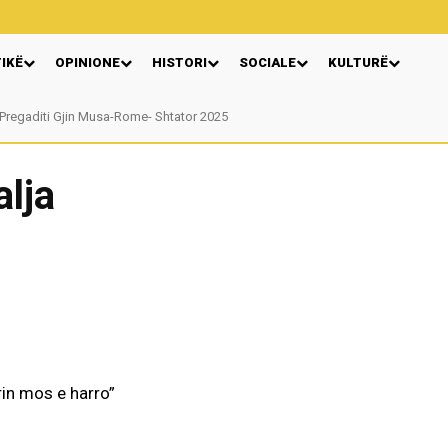
TIKË
OPINIONE
HISTORI
SOCIALE
KULTURË
Pregaditi Gjin Musa-Rome- Shtator 2025
Nga: Ndue Dedaj
alja
rin mos e harro”