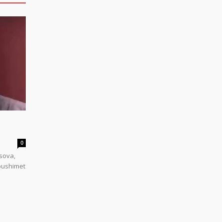
0
sova,
 pushimet