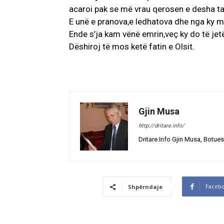
acaroi pak se më vrau qerosen e desha ta l
E unë e pranova,e ledhatova dhe nga ky 
Ende s’ja kam vënë emrin,veç ky do të jetë
Dëshiroj të mos ketë fatin e Olsit.
Gjin Musa
http://dritare.info/
Dritare.Info Gjin Musa, Botues
Faceb
Shpërndaje