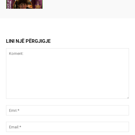
LINI NJË PËRGJIGJE
Koment:
Emr
Ema