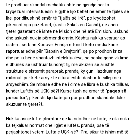
të prodhuar skandal mediatik është në gjendje për ta
kryqëzuar intervistuesin. E gjithë kjo bëhet në emër të fjalës së
lirë, por dikush në emër të “fjalës së lirë”, po kryqëzohet
pikërisht nga gazetarët, (rasti i Shkëlzen Gashit), në anën
tjetër gazetarit që ishte në Mision dhe në atë Emision, askund
dhe askush nuk ia përmendi emrin. Kështu nuk ka vepruar as
sistemi serb në Kosovë. Fundja e fundit këto media kanë
raportuar edhe për “Babain e Drejtorit”, që po prodhon kriza
dhe po iu bënë shantazh intelektualëve, se paska qenë viktimë
e dhunës së ushtruar kundrejt tij, me akuzën se ai ishte
strukturë e sistemit paraprak, prandaj ky çun i lazdruar nga
milionat, për këtë arsye të ditura është dashur të sillej më i
arsyeshëm. Se mbase edhe ne i dimë se libra e kush ka trilluar,
kundër Luftës së UÇK-së?! Kurse tash në emër të “
paqes së
porositur
”, pikërisht kjo kategori por prodhon skandale duke
akuzuar të tjerët?!…
Nuk ka asnjë luftë çlirimtare që ka ndodhur në botë, e cila nuk i
ka tejkaluar normat dhe ligjet e luftës, prandaj pse të
përjashtohet vetëm Lufta e UÇK-së?! Pra, sikur të ishim më të