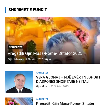
SHKRIMET E FUNDIT
AKTUALITET
Pregaditi Gjin Musa-Rome- Shtator 2025
Gjin Musa
-
8 Shtator 2025
0
G
Aktualitet
VERA GJONAJ – NJË EMËR I NJOHUR I
DIASPORËS SHQIPTARE NË ITALI
Gjin Musa
-
20 Shtator 2025
Aktualitet
Pregaditi Gjin Musa-Rome- Shtator