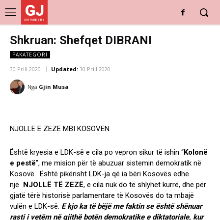
GJ
DRITARE E RE
Shkruan: Shefqet DIBRANI
PAKATEGORI
30 Prill 2020
Updated:
30 Prill 2020
Nga
Gjin Musa
NJOLLË E ZEZË MBI KOSOVËN
Është kryesia e LDK-së e cila po vepron sikur të ishin “
Kolonë
e pestë
”, me mision për të abuzuar sistemin demokratik në
Kosovë. Është pikërisht LDK-ja që ia bëri Kosovës edhe
një
NJOLLË TË ZEZË
, e cila nuk do të shlyhet kurrë, dhe për
gjatë tërë historisë parlamentare të Kosovës do ta mbajë
vulën e LDK-së.
E kjo ka të bëjë me faktin se është shënuar
rasti i vetëm në gjithë botën demokratike e diktatoriale, kur