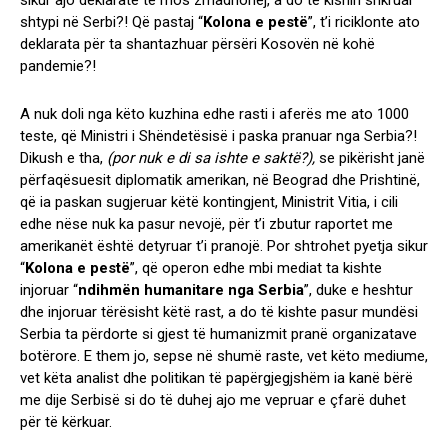
sikur ajo deklaratë të mos zmadhohej, a do të kishin shkruar
shtypi në Serbi?! Që pastaj “
Kolona e pestë
”, t’i riciklonte ato
deklarata për ta shantazhuar përsëri Kosovën në kohë
pandemie?!
A nuk doli nga këto kuzhina edhe rasti i aferës me ato 1000
teste, që Ministri i Shëndetësisë i paska pranuar nga Serbia?!
Dikush e tha,
(por nuk e di sa ishte e saktë?),
se pikërisht janë
përfaqësuesit diplomatik amerikan, në Beograd dhe Prishtinë,
që ia paskan sugjeruar këtë kontingjent, Ministrit Vitia, i cili
edhe nëse nuk ka pasur nevojë, për t’i zbutur raportet me
amerikanët është detyruar t’i pranojë. Por shtrohet pyetja sikur
“
Kolona e pestë
”, që operon edhe mbi mediat ta kishte
injoruar “
ndihmën humanitare nga Serbia
”, duke e heshtur
dhe injoruar tërësisht këtë rast, a do të kishte pasur mundësi
Serbia ta përdorte si gjest të humanizmit pranë organizatave
botërore. E them jo, sepse në shumë raste, vet këto mediume,
vet këta analist dhe politikan të papërgjegjshëm ia kanë bërë
me dije Serbisë si do të duhej ajo me vepruar e çfarë duhet
për të kërkuar.