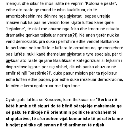
mençur, dhe sikur të mos ishte në veprim “Kolona e pestë”,
edhe ato raste që mund të ishin kualifikuar, do të
amortizoheshin me dënime nga gjykatat, sepse urrejtje
masive nuk ka pas në vendin tonë. Gjatë luftës kanë qenë
“tejkalime”, të cilat më shumë nga frika dhe tmerri në situata
dramatike qenkan tejkaluar normat(?!). Në anën tjetër nuk ka
vend demokratik, pra duke i përfshirë edhe vendet Ballkanike
të përfshirë në konflikte e luftëra të armatosura, që menjëherë
pas luftës, nuk i kanë themeluar gjykatat e tyre speciale, për t’i
gjykuar ato raste që janë klasifikuar e kategorizuar si tejkalim i
dispozitave ligjore, por siç shihet, dikush paska abuzuar në
emër të një “pastërtie?!”, duke pasur mision për ta njollosur
edhe luftën edhe paqen, por edhe duke rrezikuar demokracinë,
të cilën e kemi ngatërruar me fajin tonë.
Qysh gjatë luftës së Kosovës, kam theksuar
se
“Serbia në
këtë humbje të sigurt do të bënë përpjekje maksimale që
së paku të ndikojë në orientimin politik të ardhshëm të
shqiptarëve, të sforcohen vijat komuniste të përafërta me
bindjet politike që synon në të ardhmen të ndjek