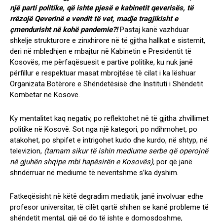
një parti politike, që ishte pjesë e kabinetit qeverisës, të
rrëzojë Qeverinë e vendit të vet, madje tragjikisht e
çmendurisht në kohë pandemie?!
Pastaj kanë vazhduar
shkelje strukturore e zinxhirore në të gjitha hallkat e sistemit,
deri në mbledhjen e mbajtur në Kabinetin e Presidentit të
Kosovës, me përfaqësuesit e partive politike, ku nuk janë
përfillur e respektuar masat mbrojtëse të cilat i ka lëshuar
Organizata Botërore e Shëndetësisë dhe Instituti i Shëndetit
Kombëtar në Kosovë.
Ky mentalitet kaq negativ, po reflektohet në të gjitha zhvillimet
politike në Kosovë. Sot nga një kategori, po ndihmohet, po
atakohet, po shpifet e intrigohet kudo dhe kurdo, në shtyp, në
televizion,
(tamam sikur të ishin mediume serbe që operojnë
në gjuhën shqipe mbi hapësirën e Kosovës),
por që janë
shndërruar në mediume të neveritshme s’ka dyshim.
Fatkeqësisht në këtë degradim mediatik, janë involvuar edhe
profesor universitar, të cilët qartë shihen se kanë probleme të
shëndetit mental, gjë që do të ishte e domosdoshme,