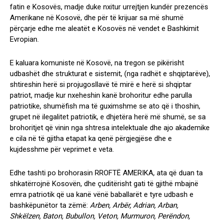
fatin e Kosovës, madje duke nxitur urrejtjen kundër prezencës
Amerikane në Kosovë, dhe për të krijuar sa më shumë
përçarje edhe me aleatët e Kosovës në vendet e Bashkimit
Evropian.
E kaluara komuniste në Kosovë, na tregon se pikërisht
udbashët dhe strukturat e sistemit, (nga radhët e shqiptarëve),
shtireshin herë si projugosllavë të mirë e herë si shqiptar
patriot, madje kur nxeheshin kanë brohoritur edhe parulla
patriotike, shumëfish ma të guximshme se ato që i thoshin,
grupet në ilegalitet patriotik, e dhjetëra herë më shumë, se sa
brohoritjet që vinin nga shtresa intelektuale dhe ajo akademike
e cila në të gjitha etapat ka qenë përgjegjëse dhe e
kujdesshme për veprimet e veta.
Edhe tashti po brohorasin RROFTË AMERIKA, ata që duan ta
shkatërrojnë Kosovën, dhe çuditërisht gati të gjithë mbajnë
emra patriotik që ua kanë vënë baballarët e tyre udbash e
bashkëpunëtor ta zëmë:
Arben, Arbër, Adrian, Arban,
Shkëlzen, Baton, Bubullon, Veton, Murmuron, Perëndon,