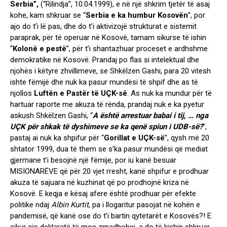
Serbia”,
(“Rilindja”, 10.04.1999), e në një shkrim tjetër të asaj
kohe,
kam shkruar se “
Serbia e ka humbur Kosovën
”, por
ajo do t’i lë pas, dhe do t’i aktivizojë strukturat e sistemit
paraprak, për të operuar në Kosovë, tamam sikurse të ishin
“
Kolonë e pestë
”, për t’i shantazhuar proceset e ardhshme
demokratike në Kosovë. Prandaj po flas si intelektual dhe
njohës i këtyre zhvillimeve, se Shkëlzen Gashi, para 20 vitesh
ishte fëmijë dhe nuk ka pasur mundësi të shpif dhe as të
njollos
Luftën e Pastër të UÇK-së
. As nuk ka mundur për të
hartuar raporte me akuza të rënda, prandaj nuk e ka pyetur
askush Shkëlzen Gashi, “
A është arrestuar babai i tij, … nga
UÇK për shkak të dyshimeve se ka qenë spiun i UDB-së?
”,
pastaj ai nuk ka shpifur për
“
Gorillat e UÇK-së
”, qysh më 20
shtator 1999, dua të them se s’ka pasur mundësi që mediat
gjermane t’i besojnë një fëmije, por iu kanë besuar
MISIONARËVE që për 20 vjet rresht, kanë shpifur e prodhuar
akuza të sajuara në kuzhinat që po prodhojnë kriza në
Kosovë. E keqja e kësaj afere është prodhuar për efekte
politike ndaj
Albin Kurtit
, pa i llogaritur pasojat në kohën e
pandemisë, që kanë ose do t’i bartin qytetarët e Kosovës?! E