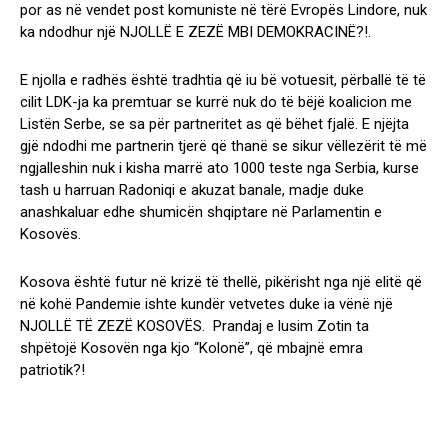
por as në vendet post komuniste në tërë Evropës Lindore, nuk
ka ndodhur një NJOLLË E ZEZË MBI DEMOKRACINË?!.
E njolla e radhës është tradhtia që iu bë votuesit, përballë të të
cilit LDK-ja ka premtuar se kurrë nuk do të bëjë koalicion me
Listën Serbe, se sa për partneritet as që bëhet fjalë. E njëjta
gjë ndodhi me partnerin tjerë që thanë se sikur vëllezërit të më
ngjalleshin nuk i kisha marrë ato 1000 teste nga Serbia, kurse
tash u harruan Radoniqi e akuzat banale, madje duke
anashkaluar edhe shumicën shqiptare në Parlamentin e
Kosovës.
Kosova është futur në krizë të thellë, pikërisht nga një elitë që
në kohë Pandemie ishte kundër vetvetes duke ia vënë një
NJOLLË TË ZEZË KOSOVËS. Prandaj e lusim Zotin ta
shpëtojë Kosovën nga kjo “Kolonë”, që mbajnë emra
patriotik?!