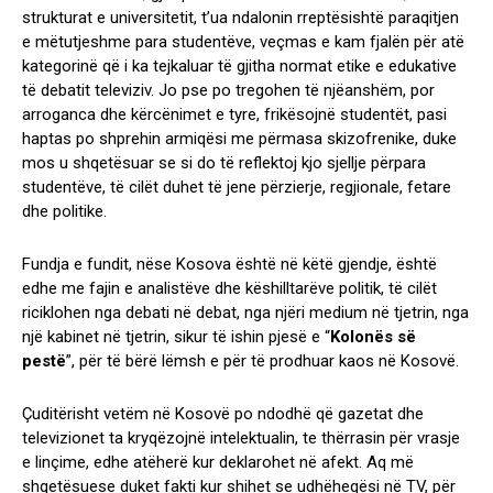
strukturat e universitetit, t’ua ndalonin rreptësishtë paraqitjen
e mëtutjeshme para studentëve, veçmas e kam fjalën për atë
kategorinë që i ka tejkaluar të gjitha normat etike e edukative
të debatit televiziv. Jo pse po tregohen të njëanshëm, por
arroganca dhe kërcënimet e tyre, frikësojnë studentët, pasi
haptas po shprehin armiqësi me përmasa skizofrenike, duke
mos u shqetësuar se si do të reflektoj kjo sjellje përpara
studentëve, të cilët duhet të jene përzierje, regjionale, fetare
dhe politike.
Fundja e fundit, nëse Kosova është në këtë gjendje, është
edhe me fajin e analistëve dhe këshilltarëve politik, të cilët
riciklohen nga debati në debat, nga njëri medium në tjetrin, nga
një kabinet në tjetrin, sikur të ishin pjesë e “
Kolonës së
pestë
”, për të bërë lëmsh e për të prodhuar kaos në Kosovë.
Çuditërisht vetëm në Kosovë po ndodhë që gazetat dhe
televizionet ta kryqëzojnë intelektualin, te thërrasin për vrasje
e linçime, edhe atëherë kur deklarohet në afekt. Aq më
shqetësuese duket fakti kur shihet se udhëheqësi në TV, për