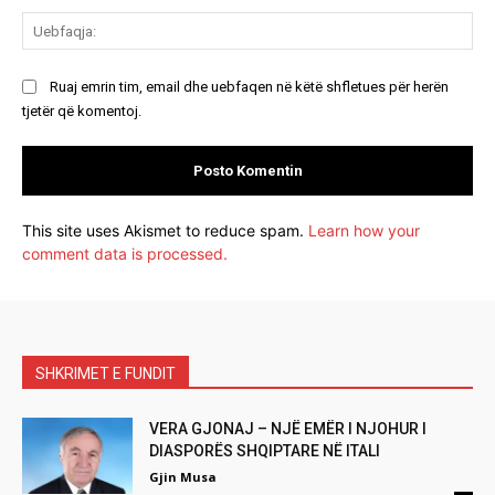
Ue
Ruaj emrin tim, email dhe uebfaqen në këtë shfletues për herën
tjetër që komentoj.
This site uses Akismet to reduce spam.
Learn how your
comment data is processed.
SHKRIMET E FUNDIT
VERA GJONAJ – NJË EMËR I NJOHUR I
DIASPORËS SHQIPTARE NË ITALI
Gjin Musa