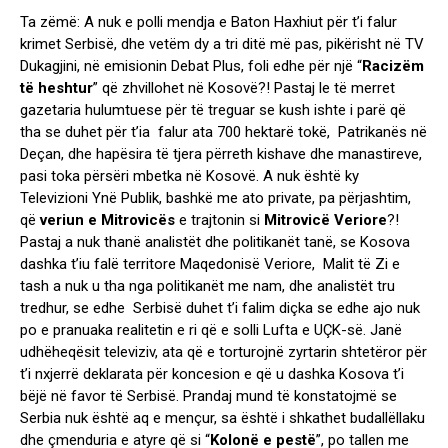
Ta zëmë: A nuk e polli mendja e Baton Haxhiut për t’i falur
krimet Serbisë, dhe vetëm dy a tri ditë më pas, pikërisht në TV
Dukagjini, në emisionin Debat Plus, foli edhe për një “
Racizëm
të heshtur
” që zhvillohet në Kosovë?! Pastaj le të merret
gazetaria hulumtuese për të treguar se kush ishte i parë që
tha se duhet për t’ia falur ata 700 hektarë tokë, Patrikanës në
Deçan, dhe hapësira të tjera përreth kishave dhe manastireve,
pasi toka përsëri mbetka në Kosovë. A nuk është ky
Televizioni Ynë Publik, bashkë me ato private, pa përjashtim,
që
veriun e Mitrovicës
e trajtonin si
Mitrovicë Veriore
?!
Pastaj a nuk thanë analistët dhe politikanët tanë, se Kosova
dashka t’iu falë territore Maqedonisë Veriore, Malit të Zi e
tash a nuk u tha nga politikanët me nam, dhe analistët tru
tredhur, se edhe Serbisë duhet t’i falim diçka se edhe ajo nuk
po e pranuaka realitetin e ri që e solli Lufta e UÇK-së. Janë
udhëheqësit televiziv, ata që e torturojnë zyrtarin shtetëror për
t’i nxjerrë deklarata për koncesion e që u dashka Kosova t’i
bëjë në favor të Serbisë. Prandaj mund të konstatojmë se
Serbia nuk është aq e mençur, sa është i shkathet budallëllaku
dhe çmenduria e atyre që si “
Kolonë e pestë
”, po tallen me