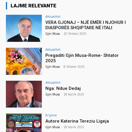
LAJME RELEVANTE
Aktualitet
VERA GJONAJ – NJË EMËR I NJOHUR I
DIASPORËS SHQIPTARE NË ITALI
Gjin Musa
-
20 Shtator 2025
Aktualitet
Pregaditi Gjin Musa-Rome- Shtator
2025
Gjin Musa
-
8 Shtator 2025
Aktualitet
Nga: Ndue Dedaj
Gjin Musa
-
28 Korrik 2025
Krijime
Autore Katerina Tereziu Ligeja
Gjin Musa
-
28 Korrik 2025