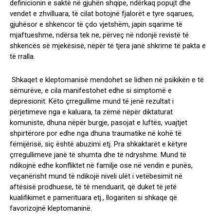
definicionin e saktë në gjuhën shqipe, ndërkaq popujt dhe
vendet e zhvilluara, të cilat botojnë fjalorët e tyre sqarues,
gjuhësor e shkencor të çdo vjetshëm, japin sqarime të
mjaftueshme, ndërsa tek ne, përveç në ndonjë revistë të
shkencës së mjekësisë, nëpër të tjera janë shkrime të pakta e
të rralla.
Shkaqet e kleptomanisë mendohet se lidhen në psikikën e të
sëmurëve, e cila manifestohet edhe si simptomë e
depresionit. Këto çrregullime mund të jenë rezultat i
përjetimeve nga e kaluara, ta zëmë nëpër diktaturat
komuniste, dhuna nëpër burgje, pasojat e luftës, vuajtjet
shpirtërore por edhe nga dhuna traumatike në kohë të
fëmijërisë, siç është abuzimi etj. Pra shkaktarët e këtyre
çrregullimeve janë të shumta dhe të ndryshme. Mund të
ndikojnë edhe konfliktet në familje ose në vendin e punës,
veçanërisht mund të ndikojë niveli ulët i vetëbesimit në
aftësisë prodhuese, të të menduarit, që duket të jetë
kualifikimet e pamerituara etj., llogariten si shkaqe që
favorizojnë kleptomaninë.