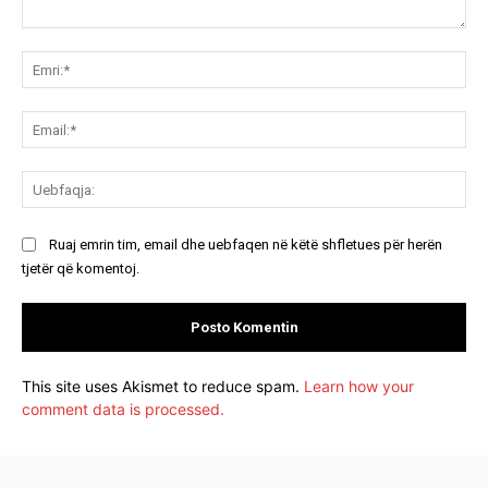
Koment:
Emr
Ema
Ue
Ruaj emrin tim, email dhe uebfaqen në këtë shfletues për herën
tjetër që komentoj.
This site uses Akismet to reduce spam.
Learn how your
comment data is processed.