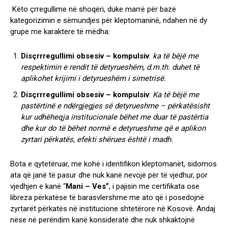
Këto çrregullime në shoqëri, duke marrë për bazë
kategorizimin e sëmundjes për kleptomaninë, ndahen në dy
grupe me karaktere të mëdha:
Disçrrregullimi obsesiv – kompulsiv
:
ka të bëjë me
respektimin e rendit të detyrueshëm, d.m.th. duhet të
aplikohet krijimi i detyrueshëm i simetrisë.
Disçrrregullimi obsesiv – kompulsiv
:
Ka të bëjë me
pastërtinë e ndërgjegjes së detyrueshme – përkatësisht
kur udhëheqja institucionale bëhet me duar të pastërtia
dhe kur do të bëhet normë e detyrueshme që e aplikon
zyrtari përkatës, efekti shërues është i madh.
Bota e qytetëruar, me kohë i identifikon kleptomanët, sidomos
ata që janë të pasur dhe nuk kanë nevojë për të vjedhur, por
vjedhjen e kanë “
Mani – Ves”
, i pajisin me certifikata ose
libreza përkatëse të barasvlershme me ato që i posedojnë
zyrtarët përkatës në institucione shtetërore në Kosovë. Andaj
nëse në perëndim kanë konsideratë dhe nuk shkaktojnë