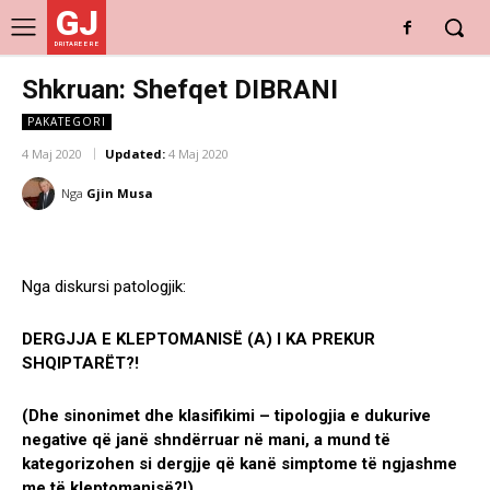
GJ
DRITARE E RE
Shkruan: Shefqet DIBRANI
PAKATEGORI
4 Maj 2020
Updated:
4 Maj 2020
Nga
Gjin Musa
Nga diskursi patologjik:
DERGJJA E KLEPTOMANISË (A) I KA PREKUR
SHQIPTARËT?!
(Dhe sinonimet dhe klasifikimi – tipologjia e dukurive
negative që janë shndërruar në mani, a mund të
kategorizohen si dergjje që kanë simptome të ngjashme
me të kleptomanisë?!)