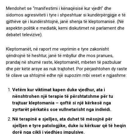
Mendohet se “manifestimi i kënaqësisë kur vjedh” dhe
sidomos agresiviteti i tyre i shpeshtuar si kundërpërgjigje e të
gjithëve që i kundërshtojnë, janë shenja të kleptomanisë. (Në
aspektin politik e mediatik, kemi diskutimet në parlament dhe
debatet televizive).
Kleptomanët, në raport me veprimin e tyre zakonisht
qëndrojnë të heshtur, janë të mbyllur dhe mos pranues,
prandaj në shumë raste, kleptomanët, mbeten të pazbuluar
dhe për këtë arsye as nuk trajtohet. Por përjashtohen dy raste
të cilave ua shtojmë edhe një supozim mbi veset e ngjashme:
Vetëm kur viktimat kapen duke vjedhur, ata i
nënshtrohen një terapie të përshtatshme për tu
trajtuar kleptomania – qoftë si një kërkesë nga
zyrtarët përkatës ose vullnetarisht nga individi.
Në terapinë e sjelljes, ata duhet të mësojnë për
sjelljen e tyre patologjike, duke iu kërkuar që të heqin
dorë nga cikli i vjedhjes impulsive.