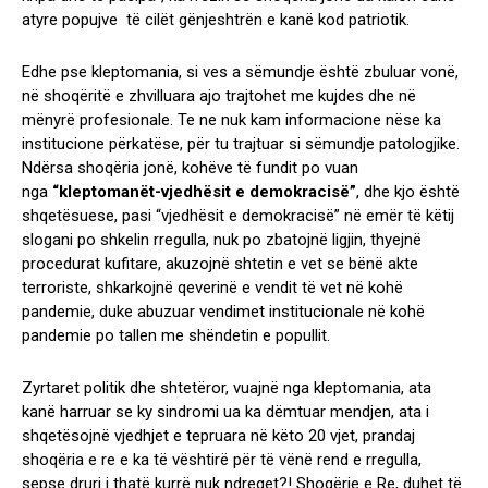
atyre popujve të cilët gënjeshtrën e kanë kod patriotik.
Edhe pse kleptomania, si ves a sëmundje është zbuluar vonë,
në shoqëritë e zhvilluara ajo trajtohet me kujdes dhe në
mënyrë profesionale. Te ne nuk kam informacione nëse ka
institucione përkatëse, për tu trajtuar si sëmundje patologjike.
Ndërsa shoqëria jonë, kohëve të fundit po vuan
nga
“kleptomanët-vjedhësit e demokracisë”
, dhe kjo është
shqetësuese, pasi “vjedhësit e demokracisë” në emër të këtij
slogani po shkelin rregulla, nuk po zbatojnë ligjin, thyejnë
procedurat kufitare, akuzojnë shtetin e vet se bënë akte
terroriste, shkarkojnë qeverinë e vendit të vet në kohë
pandemie, duke abuzuar vendimet institucionale në kohë
pandemie po tallen me shëndetin e popullit.
Zyrtaret politik dhe shtetëror, vuajnë nga kleptomania, ata
kanë harruar se ky sindromi ua ka dëmtuar mendjen, ata i
shqetësojnë vjedhjet e tepruara në këto 20 vjet, prandaj
shoqëria e re e ka të vështirë për të vënë rend e rregulla,
sepse druri i thatë kurrë nuk ndreqet?! Shoqërie e Re, duhet të