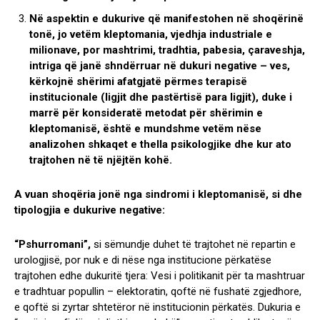
Në aspektin e dukurive që manifestohen në shoqërinë
tonë, jo vetëm kleptomania, vjedhja industriale e
milionave, por mashtrimi, tradhtia, pabesia, çaraveshja,
intriga që janë shndërruar në dukuri negative – ves,
kërkojnë shërimi afatgjatë përmes terapisë
institucionale (ligjit dhe pastërtisë para ligjit), duke i
marrë për konsideratë metodat për shërimin e
kleptomanisë, është e mundshme vetëm nëse
analizohen shkaqet e thella psikologjike dhe kur ato
trajtohen në të njëjtën kohë.
A vuan shoqëria jonë nga sindromi i kleptomanisë, si dhe
tipologjia e dukurive negative:
“Pshurromani”,
si sëmundje duhet të trajtohet në repartin e
urologjisë, por nuk e di nëse nga institucione përkatëse
trajtohen edhe dukuritë tjera: Vesi i politikanit për ta mashtruar
e tradhtuar popullin – elektoratin, qoftë në fushatë zgjedhore,
e qoftë si zyrtar shtetëror në institucionin përkatës. Dukuria e