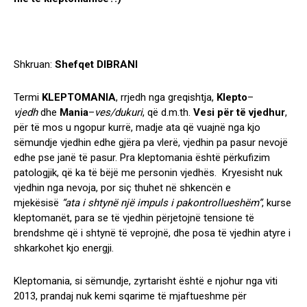
Shkruan:
Shefqet DIBRANI
Termi
KLEPTOMANIA
, rrjedh nga greqishtja,
Klepto
–
vjedh
dhe
Mania
–
ves/dukuri
, që d.m.th.
Vesi për të vjedhur
,
për të mos u ngopur kurrë, madje ata që vuajnë nga kjo
sëmundje vjedhin edhe gjëra pa vlerë, vjedhin pa pasur nevojë
edhe pse janë të pasur. Pra kleptomania është përkufizim
patologjik, që ka të bëjë me personin vjedhës. Kryesisht nuk
vjedhin nga nevoja, por siç thuhet në shkencën e
mjekësisë
“ata i shtynë një impuls i pakontrollueshëm”
, kurse
kleptomanët, para se të vjedhin përjetojnë tensione të
brendshme që i shtynë të veprojnë, dhe posa të vjedhin atyre i
shkarkohet kjo energji.
Kleptomania, si sëmundje, zyrtarisht është e njohur nga viti
2013, prandaj nuk kemi sqarime të mjaftueshme për