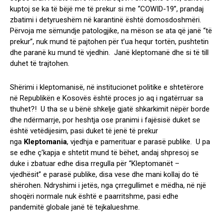
kuptoj se ka të bëjë me të prekur si me “COWID-19”, prandaj
zbatimi i detyrueshëm në karantinë është domosdoshmëri.
Përvoja me sëmundje patologjike, na mëson se ata që janë “të
prekur”, nuk mund të pajtohen për t’ua hequr tortën, pushtetin
dhe paranë ku mund të vjedhin. Janë kleptomanë dhe si të till
duhet të trajtohen.
Shërimi i kleptomanisë, në institucionet politike e shtetërore
në Republikën e Kosovës është proces jo aq i ngatërruar sa
thuhet?! U tha se u bënë shkelje gjatë shkarkimit nëpër borde
dhe ndërmarrje, por heshtja ose pranimi i fajësisë duket se
është vetëdijesim, pasi duket të jenë të prekur
nga
Kleptomania
, vjedhja e pamerituar e parasë publike. U pa
se edhe ç’kapja e shtetit mund të bëhet, andaj shpresoj se
duke i zbatuar edhe disa rregulla për “Kleptomanët –
vjedhësit” e parasë publike, disa vese dhe mani kollaj do të
shërohen. Ndryshimi i jetës, nga çrregullimet e mëdha, në një
shoqëri normale nuk është e paarritshme, pasi edhe
pandemitë globale janë të tejkalueshme.