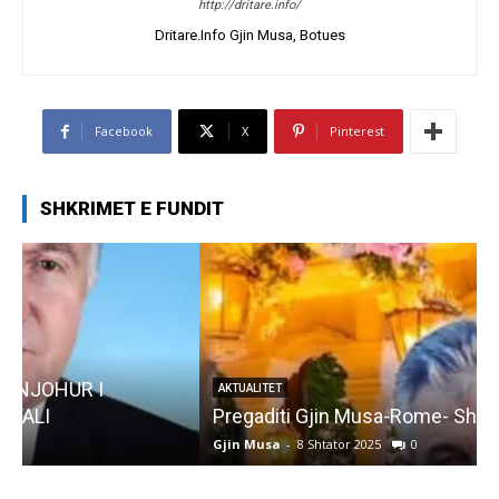
http://dritare.info/
Dritare.Info Gjin Musa, Botues
Facebook
X
Pinterest
SHKRIMET E FUNDIT
AKTUALITET
Pregaditi Gjin Musa-Rome- Shtator 2025
Gjin Musa
-
8 Shtator 2025
0
G