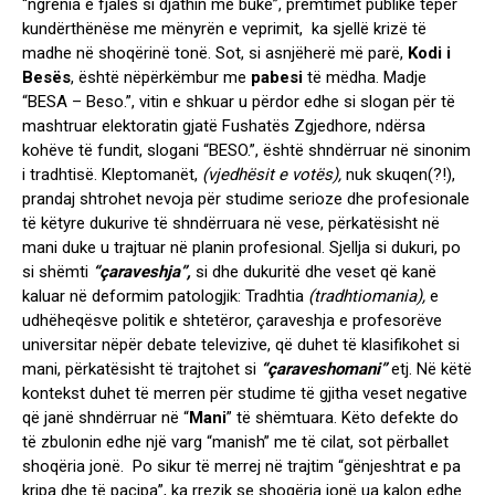
“ngrënia e fjalës si djathin me bukë”, premtimet publike tepër
kundërthënëse me mënyrën e veprimit, ka sjellë krizë të
madhe në shoqërinë tonë. Sot, si asnjëherë më parë,
Kodi i
Besës
, është nëpërkëmbur me
pabesi
të mëdha. Madje
“BESA – Beso.”, vitin e shkuar u përdor edhe si slogan për të
mashtruar elektoratin gjatë Fushatës Zgjedhore, ndërsa
kohëve të fundit, slogani “BESO.”, është shndërruar në sinonim
i tradhtisë. Kleptomanët,
(vjedhësit e votës),
nuk skuqen(?!),
prandaj shtrohet nevoja për studime serioze dhe profesionale
të këtyre dukurive të shndërruara në vese, përkatësisht në
mani duke u trajtuar në planin profesional. Sjellja si dukuri, po
si shëmti
“çaraveshja”,
si dhe dukuritë dhe veset që kanë
kaluar në deformim patologjik: Tradhtia
(tradhtiomania),
e
udhëheqësve politik e shtetëror, çaraveshja e profesorëve
universitar nëpër debate televizive, që duhet të klasifikohet si
mani, përkatësisht të trajtohet si
“çaraveshomani”
etj. Në këtë
kontekst duhet të merren për studime të gjitha veset negative
që janë shndërruar në “
Mani
” të shëmtuara. Këto defekte do
të zbulonin edhe një varg “manish” me të cilat, sot përballet
shoqëria jonë. Po sikur të merrej në trajtim “gënjeshtrat e pa
kripa dhe të pacipa”, ka rrezik se shoqëria jonë ua kalon edhe