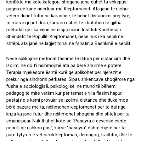
konflikte me këtë kategori, shoqëria jonë duhet ta shkëpus
paqen që kanë ndërtuar me Kleptomanët. Ata janë të njohur,
vetëm duhet futur në karantinë, të bëhet distancimi prej tyre,
të mos iu jepet dora, tamam duhet të zbatohen të gjitha
metodat që i ka vënë në dispozicion Instituti Kombëtar i
Shëndetit të Popullit. Kleptomanët, nëse nuk i ka secili në
shtëpi, ata janë në lagjet tona, në fshatin a Bashkinë e secilit.
Nëse aplikojmë metodat tashmë të ditura për distancim dhe
izolim, ne do t’i ndihmojmë ata pa bërë zhurmë e potere.
Terapia mjekësore është kurë që aplikohet për njerëzit e
prekur nga sindromi përkatës. Sipas shkencave shoqërore nga
fusha e sociologjisë, psikologjisë, ne mund të bëhemi
pedagog të mirë vetëm kur për temat e tilla flasim hapur,
pastaj ne e kemi provuar se izolimi, distanca dhe duke mos
bërë pazare me ta, ndihmohen kleptomanët për të dal nga
kriza ku janë futur dhe ndihmohet shoqëria dhe shteti për tu
emancipuar. Nuk thuhet kotë se “Pasqyra e qeverisë është
populli që i shkon pas”, kurse “pasqyra” është mjetë për ta
parë fytyrën e vet secili kleptoman, demagog, tradhtar, dhe të