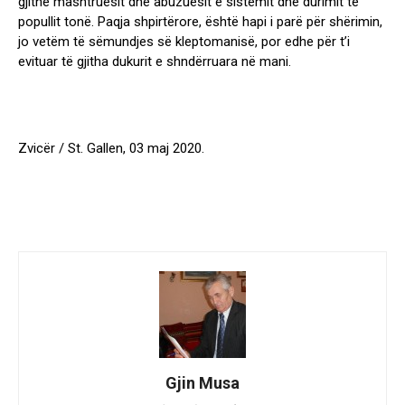
gjithë mashtruesit dhe abuzuesit e sistemit dhe durimit të
popullit tonë. Paqja shpirtërore, është hapi i parë për shërimin,
jo vetëm të sëmundjes së kleptomanisë, por edhe për t’i
evituar të gjitha dukurit e shndërruara në mani.
Zvicër / St. Gallen, 03 maj 2020.
Gjin Musa