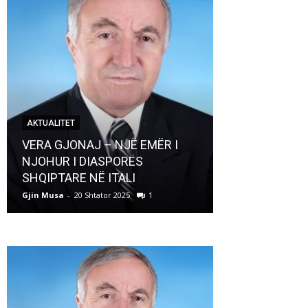
AKTUALITET
AKTUALITET
VERA GJONAJ – NJË EMËR I
NJOHUR I DIASPORËS
Pregaditi Gji
SHQIPTARE NË ITALI
Shtator 2025
Gjin Musa
-
20 Shtator 2025
1
Gjin Musa
-
8 Shtat