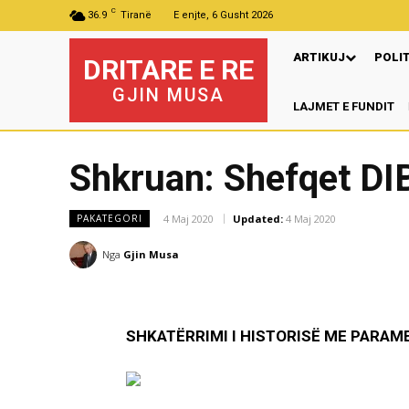
C
36.9
Tiranë
E enjte, 6 Gusht 2026
ARTIKUJ
POLI
DRITARE E RE
GJIN MUSA
LAJMET E FUNDIT
Pre
Shkruan: Shefqet D
4 Maj 2020
Updated:
4 Maj 2020
PAKATEGORI
Nga
Gjin Musa
SHKATËRRIMI I HISTORISË ME PARAM