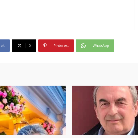
ook
X
Pinterest
WhatsApp