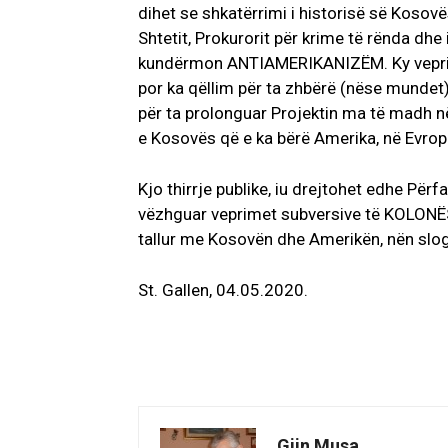
dihet se shkatërrimi i historisë së Kosovë
Shtetit, Prokurorit për krime të rënda dhe 
kundërmon ANTIAMERIKANIZËM. Ky veprim s
por ka qëllim për ta zhbërë (nëse mundet
për ta prolonguar Projektin ma të madh në
e Kosovës që e ka bërë Amerika, në Evrop
Kjo thirrje publike, iu drejtohet edhe Për
vëzhguar veprimet subversive të KOLONËS
tallur me Kosovën dhe Amerikën, nën slo
St. Gallen, 04.05.2020.
Gjin Musa