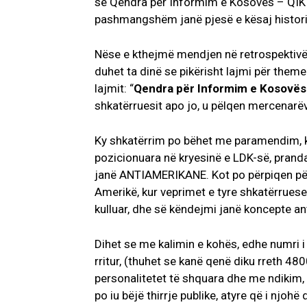
se Qendra për Informim e Kosovës – QIK 
pashmangshëm janë pjesë e kësaj histori
Nëse e kthejmë mendjen në retrospektivë
duhet ta dinë se pikërisht lajmi për them
lajmit: “
Qendra për Informim e Kosovës
shkatërruesit apo jo, u pëlqen mercenarë
Ky shkatërrim po bëhet me paramendim, ky
pozicionuara në kryesinë e LDK-së, prand
janë ANTIAMERIKANE. Kot po përpiqen për
Amerikë, kur veprimet e tyre shkatërrue
kulluar, dhe së këndejmi janë koncepte 
Dihet se me kalimin e kohës, edhe numri 
rritur, (thuhet se kanë qenë diku rreth 48
personalitetet të shquara dhe me ndikim, 
po iu bëjë thirrje publike, atyre që i njohë