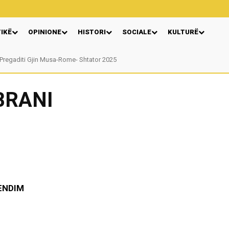
TIKË
OPINIONE
HISTORI
SOCIALE
KULTURË
gaditi Gjin Musa-Rome- Shtator 2025
Nga: Ndue Dedaj
IBRANI
ENDIM