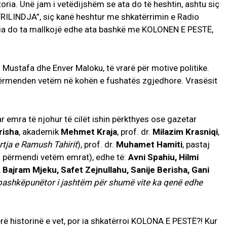
storia. Unë jam i vetëdijshëm se ata do të heshtin, ashtu siç
“RILINDJA”, siç kanë heshtur me shkatërrimin e Radio
toria do ta mallkojë edhe ata bashkë me KOLONEN E PESTË,
Mustafa dhe Enver Maloku, të vrarë për motive politike.
 përmenden vetëm në kohën e fushatës zgjedhore. Vrasësit
r emra të njohur të cilët ishin përkthyes ose gazetar
risha
, akademik
Mehmet Kraja
, prof. dr.
Milazim Krasniqi
,
tja e Ramush Tahirit
), prof. dr.
Muhamet Hamiti
, pastaj
i përmendi vetëm emrat), edhe të:
Avni Spahiu, Hilmi
 Bajram Mjeku, Safet Zejnullahu, Sanije Berisha, Gani
 bashkëpunëtor i jashtëm për shumë vite ka qenë edhe
bërë historinë e vet, por ia shkatërroi KOLONA E PESTË?! Kur