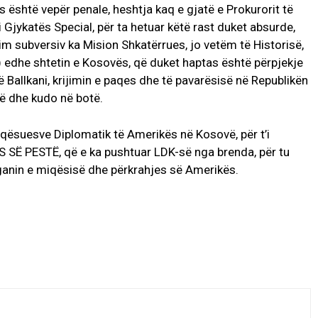
s është vepër penale, heshtja kaq e gjatë e Prokurorit të
i Gjykatës Special, për ta hetuar këtë rast duket absurde,
ubversiv ka Mision Shkatërrues, jo vetëm të Historisë,
) edhe shtetin e Kosovës, që duket haptas është përpjekje
 Ballkani, krijimin e paqes dhe të pavarësisë në Republikën
ë dhe kudo në botë.
faqësuesve Diplomatik të Amerikës në Kosovë, për t’i
 SË PESTË, që e ka pushtuar LDK-së nga brenda, për tu
ganin e miqësisë dhe përkrahjes së Amerikës.