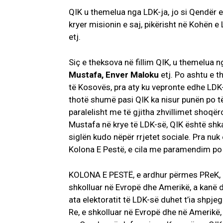
QIK u themelua nga LDK-ja, jo si Qendër e
kryer misionin e saj, pikërisht në Kohën
etj.
Siç e theksova në fillim QIK, u themelua 
Mustafa, Enver Maloku
etj. Po ashtu e t
të Kosovës, pra aty ku vepronte edhe LDK-
thotë shumë pasi QIK ka nisur punën po të 
paralelisht me të gjitha zhvillimet shoqëro
Mustafa në krye të LDK-së, QIK është shka
siglën kudo nëpër rrjetet sociale. Pra nu
Kolona E Pestë, e cila me paramendim po 
KOLONA E PESTË, e ardhur përmes PReK, Ko
shkolluar në Evropë dhe Amerikë, a kan
ata elektoratit të LDK-së duhet t’ia shpjeg
Re, e shkolluar në Evropë dhe në Amerikë,