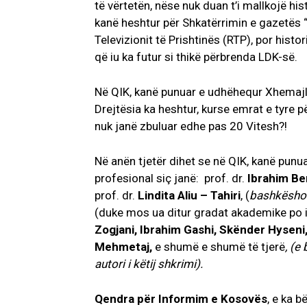
të vërtetën, nëse nuk duan t’i mallkojë hi
kanë heshtur për Shkatërrimin e gazetës 
Televizionit të Prishtinës (RTP), por his
që iu ka futur si thikë përbrenda LDK-së.
Në QIK, kanë punuar e udhëhequr Xhemajl 
Drejtësia ka heshtur, kurse emrat e tyre
nuk janë zbuluar edhe pas 20 Vitesh?!
Në anën tjetër dihet se në QIK, kanë punua
profesional siç janë: prof. dr.
Ibrahim Be
prof. dr.
Lindita Aliu – Tahiri
, (
bashkëshor
(duke mos ua ditur gradat akademike po 
Zogjani, Ibrahim Gashi, Skënder Hyseni,
Mehmetaj,
e shumë e shumë të tjerë
, (e
autori i këtij shkrimi).
Qendra për Informim e Kosovës
, e ka 