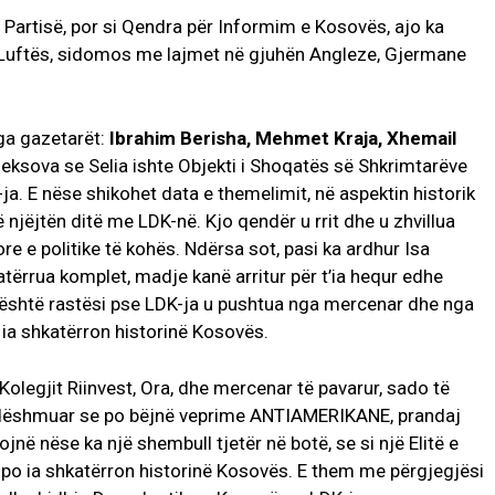
 Partisë, por si Qendra për Informim e Kosovës, ajo ka
 e Luftës, sidomos me lajmet në gjuhën Angleze, Gjermane
nga gazetarët:
Ibrahim Berisha, Mehmet Kraja, Xhemail
heksova se Selia ishte Objekti i Shoqatës së Shkrimtarëve
ja. E nëse shikohet data e themelimit, në aspektin historik
njëjtën ditë me LDK-në. Kjo qendër u rrit dhe u zhvillua
re e politike të kohës. Ndërsa sot, pasi ka ardhur Isa
tërrua komplet, madje kanë arritur për t’ia hequr edhe
k është rastësi pse LDK-ja u pushtua nga mercenar dhe nga
ia shkatërron historinë Kosovës.
legjit Riinvest, Ora, dhe mercenar të pavarur, sado të
ë dëshmuar se po bëjnë veprime ANTIAMERIKANE, prandaj
ojnë nëse ka një shembull tjetër në botë, se si një Elitë e
 po ia shkatërron historinë Kosovës. E them me përgjegjësi