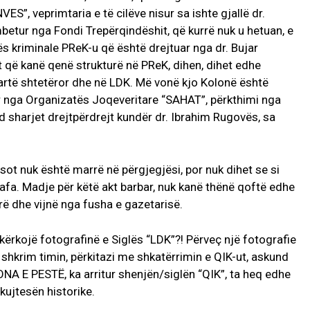
ES”, veprimtaria e të cilëve nisur sa ishte gjallë dr.
etur nga Fondi Trepërqindëshit, që kurrë nuk u hetuan, e
s kriminale PReK-u që është drejtuar nga dr. Bujar
t që kanë qenë strukturë në PReK, dihen, dihet edhe
lartë shtetëror dhe në LDK. Më vonë kjo Kolonë është
r nga Organizatës Joqeveritare “SAHAT”, përkthimi nga
d sharjet drejtpërdrejt kundër dr. Ibrahim Rugovës, sa
sot nuk është marrë në përgjegjësi, por nuk dihet se si
stafa. Madje për këtë akt barbar, nuk kanë thënë qoftë edhe
urë dhe vijnë nga fusha e gazetarisë.
a kërkojë fotografinë e Siglës “LDK”?! Përveç një fotografie
shkrim timin, përkitazi me shkatërrimin e QIK-ut, askund
NA E PESTË, ka arritur shenjën/siglën “QIK”, ta heq edhe
 kujtesën historike.