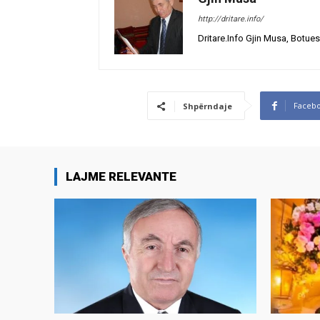
http://dritare.info/
Dritare.Info Gjin Musa, Botues
Faceb
Shpërndaje
LAJME RELEVANTE