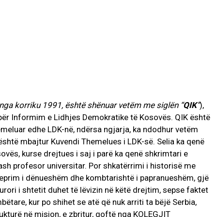
nga korriku 1991, është shënuar vetëm me siglën “
QIK
”
),
për Informim e Lidhjes Demokratike të Kosovës. QIK është
emeluar edhe LDK-në, ndërsa ngjarja, ka ndodhur vetëm
është mbajtur Kuvendi Themelues i LDK-së. Selia ka qenë
vës, kurse drejtues i saj i parë ka qenë shkrimtari e
tash profesor universitar. Por shkatërrimi i historisë me
prim i dënueshëm dhe kombtarishtë i papranueshëm, gjë
ori i shtetit duhet të lëvizin në këtë drejtim, sepse faktet
ëtare, kur po shihet se atë që nuk arriti ta bëjë Serbia,
ukturë në mision, e zbritur, qoftë nga KOLEGJIT