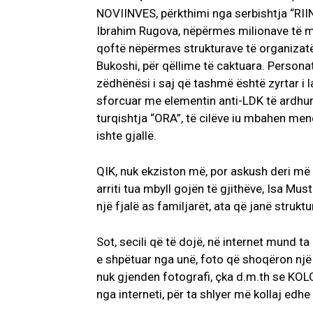
NOVIINVES, përkthimi nga serbishtja “RIINV
Ibrahim Rugova, nëpërmes milionave të mb
qoftë nëpërmes strukturave të organizatë
Bukoshi, për qëllime të caktuara. Persona
zëdhënësi i saj që tashmë është zyrtar i 
sforcuar me elementin anti-LDK të ardhu
turqishtja “ORA”, të cilëve iu mbahen men
ishte gjallë.
QIK, nuk ekziston më, por askush deri më 
arriti tua mbyll gojën të gjithëve, Isa Mu
një fjalë as familjarët, ata që janë strukt
Sot, secili që të dojë, në internet mund t
e shpëtuar nga unë, foto që shoqëron një 
nuk gjenden fotografi, çka d.m.th se KOLO
nga interneti, për ta shlyer më kollaj edhe