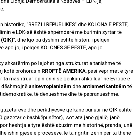
dhe Lidhja Demokratike e Kosovës – LDK-ja,
e.
n historike, “BREZI I REPUBLIKËS” dhe KOLONA E PESTË,
elimin e LDK-së është shpërndarë me burimin zyrtar të
 (QIK)
”, dhe kjo pa dyshim është histori, i pëlqen
ve apo jo, i pëlqen KOLONËS SË PESTË, apo jo.
 shkatërrim po lejohet nga strukturat e tanishme të
aj kotë brohorasin
RROFTË AMERIKA
, pasi veprimet e tyre
 ta mashtruar opinionin se qenkan shkolluar në Evropë e
se dëshmojnë
anitevropianizëm
dhe
antiamerikanizëm
të
antidemokratike, të dënueshme dhe të papranueshme.
i gazetarëve dhe përkthyesve që kanë punuar në QIK është
00 gazetar e bashkëpunëtor), sot ata janë gjallë, janë
por heshtja e tyre është abuzim me historinë, prandaj unë
 dhe ishin pjesë e proceseve, le ta ngritin zërin për ta thënë