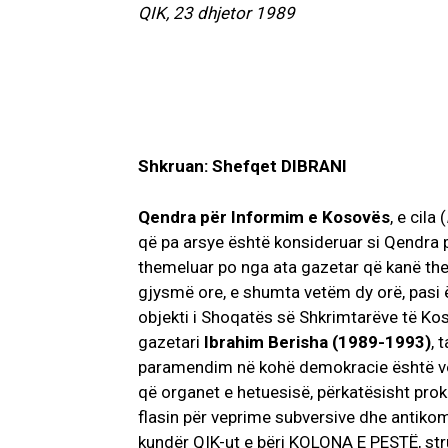
QIK, 23 dhjetor 1989
Shkruan: Shefqet DIBRANI
Qendra për Informim e Kosovës
, e cila (
që pa arsye është konsideruar si Qendra 
themeluar po nga ata gazetar që kanë th
gjysmë ore, e shumta vetëm dy orë, pasi 
objekti i Shoqatës së Shkrimtarëve të Koso
gazetari
Ibrahim Berisha (1989-1993)
, 
paramendim në kohë demokracie është ve
që organet e hetuesisë, përkatësisht prokur
flasin për veprime subversive dhe antikomb
kundër QIK-ut e bëri KOLONA E PESTË, str