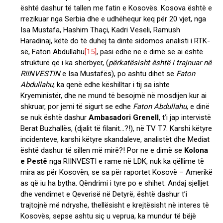
është dashur të tallen me fatin e Kosovës. Kosova është e
rrezikuar nga Serbia dhe e udhëhequr keq për 20 vjet, nga
Isa Mustafa, Hashim Thaçi, Kadri Veseli, Ramush
Haradinaj, këtë do të duhej ta dinte sidomos analisti i RTK-
së, Faton Abdullahu
[15]
, pasi edhe ne e dimë se ai është
strukturë që i ka shërbyer, (
përkatësisht është i trajnuar në
RIINVESTIN
e Isa Mustafës), po ashtu dihet se
Faton
Abdullahu
, ka qenë edhe këshilltar i tij sa ishte
Kryeministër, dhe ne mund të besojmë në mosdijen kur ai
shkruar, por jemi të sigurt se edhe
Faton Abdullahu
, e dinë
se nuk është dashur
Ambasadori Grenell
, t’i jap intervistë
Berat Buzhallës, (djalit të filanit…?!), në TV T7. Karshi këtyre
incidenteve, karshi këtyre skandaleve, analistët dhe Mediat
është dashur të sillen më mirë?! Por ne e dimë se
Kolona
e Pestë
nga RIINVESTI e rame në LDK, nuk ka qëllime të
mira as për Kosovën, se sa për raportet Kosovë – Amerikë
as që iu ha bytha. Qëndrimi i tyre po e shihet. Andaj sjelljet
dhe vendimet e Qeverisë në Detyrë, është dashur t’i
trajtojnë më ndryshe, thellësisht e krejtësisht në interes të
Kosovës, sepse ashtu siç u veprua, ka mundur të bëjë