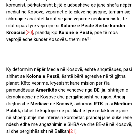
komunist, përkatësisht bijtë e udbashëve që janë shefa nëpër
mediat në Kosovë, veprimet e të cilëve ngjasojnë, tamam siç
shkruajnë analistët kroat se janë veprime neokomuniste, të
cilat sipas tyre veprojnë si
Kolonë e Pestë Serbe kundër
Kroacisë
[20]
, prandaj kjo
Kolonë e Pestë
, pse të mos
veprojë edhe kundër Kosovës, themi ne?!…
Ky deformim nëpër Media në Kosovë, është shqetësues, pasi
shihet se
Kolona e Pestë
, është bërë agresive në të gjitha
planet. Këto veprime, kryesisht kanë mision për t’ia
pamundësuar
Amerikës
dhe vendeve nga
BE-ja,
shtrirjen e
demokracisë në Kosovë dhe përgjithësisht në rajon. Andaj
drejtuesit e
Mediave
në
Kosovë
, sidomos
RTK
-ja si
Medium
Publik
, duhet të kuptojnë se politikat e tyre redaktuese janë
në shpërputhje me interesin kombëtar, prandaj janë duke rënë
ndesh edhe me angazhimin e SHBA-ve dhe BE-së në Kosovë,
si dhe përgjithësisht në Ballkan
[21]
.