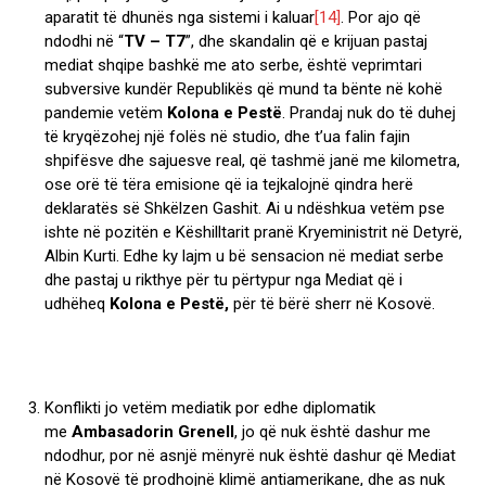
aparatit të dhunës nga sistemi i kaluar
[14]
. Por ajo që
ndodhi në “
TV – T7
”, dhe skandalin që e krijuan pastaj
mediat shqipe bashkë me ato serbe, është veprimtari
subversive kundër Republikës që mund ta bënte në kohë
pandemie vetëm
Kolona e Pestë
. Prandaj nuk do të duhej
të kryqëzohej një folës në studio, dhe t’ua falin fajin
shpifësve dhe sajuesve real, që tashmë janë me kilometra,
ose orë të tëra emisione që ia tejkalojnë qindra herë
deklaratës së Shkëlzen Gashit. Ai u ndëshkua vetëm pse
ishte në pozitën e Këshilltarit pranë Kryeministrit në Detyrë,
Albin Kurti. Edhe ky lajm u bë sensacion në mediat serbe
dhe pastaj u rikthye për tu përtypur nga Mediat që i
udhëheq
Kolona e Pestë,
për të bërë sherr në Kosovë.
Konflikti jo vetëm mediatik por edhe diplomatik
me
Ambasadorin Grenell
, jo që nuk është dashur me
ndodhur, por në asnjë mënyrë nuk është dashur që Mediat
në Kosovë të prodhojnë klimë antiamerikane, dhe as nuk