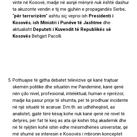
vinte në Kosovë, madje në asnjë mënyrë nuk është dashur
ta akuzonte vendin e tij me gjuhën e propagandës Serbe,
“
për terrorizëm
” ashtu siç veproi ish
Presidenti i
Kosovës
,
ish Ministri i Punëve të Jashtme
dhe
aktualisht
Deputeti i Kuvendit të Republikës së
Kosovës
Behgjet Pacolli.
Pothuajse të gjitha debatet televizive që kanë trajtuar
skemën politike dhe situatën me Pandeminë, kanë qenë
nën çdo nivel, profesional, intelektual, human e njerëzor,
madje ka pasur prirje të shumta, për të prodhuar incidente
në një situatë të acaruar. D.m.th. as udhëheqësit, as
analistet, gjatë tërë kësaj kohe nuk kanë qenë në nivel të
detyrës, për fat të keq as ata që kishin tituj akademik dhe
në të njëjtën kohë ishin edhe mësimdhënës universitar, që
më shumë se interesin e Kosovës i mbronin konceptet