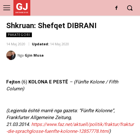
GJ
DRITARE E RE
Shkruan: Shefqet DIBRANI
PAKATEGORI
14 Maj 2020
Updated:
14 Maj 2020
Nga
Gjin Musa
Fejton
(6)
KOLONA E PESTË
– (Fünfte Kolone / Fifth
Column)
(Legjenda është marrë nga gazeta: “Fünfte Kolonne”,
Frankfurter Allgemeine Zeitung,
21.03.2014.
https://www.faz.net/aktuell/politik/fraktur/fraktur
-die-sprachglosse-fuenfte-kolonne-12857778.html
)