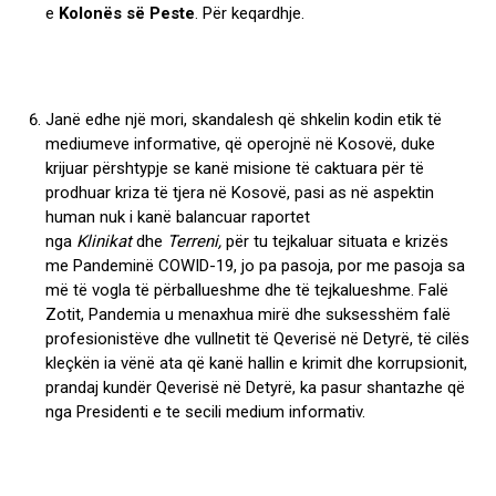
e
Kolonës së Peste
. Për keqardhje.
Janë edhe një mori, skandalesh që shkelin kodin etik të
mediumeve informative, që operojnë në Kosovë, duke
krijuar përshtypje se kanë misione të caktuara për të
prodhuar kriza të tjera në Kosovë, pasi as në aspektin
human nuk i kanë balancuar raportet
nga
Klinikat
dhe
Terreni,
për tu tejkaluar situata e krizës
me Pandeminë COWID-19, jo pa pasoja, por me pasoja sa
më të vogla të përballueshme dhe të tejkalueshme. Falë
Zotit, Pandemia u menaxhua mirë dhe suksesshëm falë
profesionistëve dhe vullnetit të Qeverisë në Detyrë, të cilës
kleçkën ia vënë ata që kanë hallin e krimit dhe korrupsionit,
prandaj kundër Qeverisë në Detyrë, ka pasur shantazhe që
nga Presidenti e te secili medium informativ.