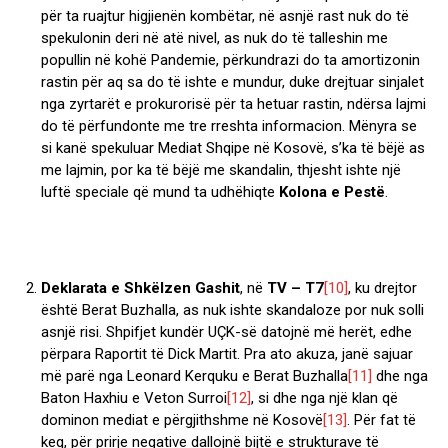
për ta ruajtur higjienën kombëtar, në asnjë rast nuk do të
spekulonin deri në atë nivel, as nuk do të talleshin me
popullin në kohë Pandemie, përkundrazi do ta amortizonin
rastin për aq sa do të ishte e mundur, duke drejtuar sinjalet
nga zyrtarët e prokurorisë për ta hetuar rastin, ndërsa lajmi
do të përfundonte me tre rreshta informacion. Mënyra se
si kanë spekuluar Mediat Shqipe në Kosovë, s’ka të bëjë as
me lajmin, por ka të bëjë me skandalin, thjesht ishte një
luftë speciale që mund ta udhëhiqte
Kolona e Pestë
.
Deklarata e Shkëlzen Gashit
, në
TV – T7
[10]
, ku drejtor
është Berat Buzhalla, as nuk ishte skandaloze por nuk solli
asnjë risi. Shpifjet kundër UÇK-së datojnë më herët, edhe
përpara Raportit të Dick Martit. Pra ato akuza, janë sajuar
më parë nga Leonard Kerquku e Berat Buzhalla
[11]
dhe nga
Baton Haxhiu e Veton Surroi
[12]
, si dhe nga një klan që
dominon mediat e përgjithshme në Kosovë
[13]
. Për fat të
keq, për prirje negative dallojnë bijtë e strukturave të