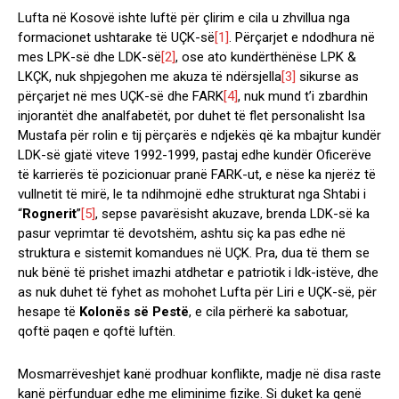
Lufta në Kosovë ishte luftë për çlirim e cila u zhvillua nga
formacionet ushtarake të UÇK-së
[1]
. Përçarjet e ndodhura në
mes LPK-së dhe LDK-së
[2]
, ose ato kundërthënëse LPK &
LKÇK, nuk shpjegohen me akuza të ndërsjella
[3]
sikurse as
përçarjet në mes UÇK-së dhe FARK
[4]
, nuk mund t’i zbardhin
injorantët dhe analfabetët, por duhet të flet personalisht Isa
Mustafa për rolin e tij përçarës e ndjekës që ka mbajtur kundër
LDK-së gjatë viteve 1992-1999, pastaj edhe kundër Oficerëve
të karrierës të pozicionuar pranë FARK-ut, e nëse ka njerëz të
vullnetit të mirë, le ta ndihmojnë edhe strukturat nga Shtabi i
“
Rognerit
”
[5]
, sepse pavarësisht akuzave, brenda LDK-së ka
pasur veprimtar të devotshëm, ashtu siç ka pas edhe në
struktura e sistemit komandues në UÇK. Pra, dua të them se
nuk bënë të prishet imazhi atdhetar e patriotik i ldk-istëve, dhe
as nuk duhet të fyhet as mohohet Lufta për Liri e UÇK-së, për
hesape të
Kolonës së Pestë
, e cila përherë ka sabotuar,
qoftë paqen e qoftë luftën.
Mosmarrëveshjet kanë prodhuar konflikte, madje në disa raste
kanë përfunduar edhe me eliminime fizike. Si duket ka qenë