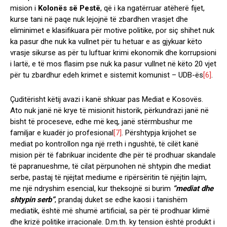
mision i
Kolonës së Pestë
, që i ka ngatërruar atëherë fijet,
kurse tani në paqe nuk lejojnë të zbardhen vrasjet dhe
eliminimet e klasifikuara për motive politike, por siç shihet nuk
ka pasur dhe nuk ka vullnet për tu hetuar e as gjykuar këto
vrasje sikurse as për tu luftuar krimi ekonomik dhe korrupsioni
i lartë, e të mos flasim pse nuk ka pasur vullnet në këto 20 vjet
për tu zbardhur edeh krimet e sistemit komunist – UDB-ës
[6]
.
Çuditërisht këtij avazi i kanë shkuar pas Mediat e Kosovës.
Ato nuk janë në krye të misionit historik, përkundrazi janë në
bisht të proceseve, edhe më keq, janë stërmbushur me
familjar e kuadër jo profesional
[7]
. Përshtypja krijohet se
mediat po kontrollon nga një rreth i ngushtë, të cilët kanë
mision për të fabrikuar incidente dhe për të prodhuar skandale
të papranueshme, të cilat përpunohen në shtypin dhe mediat
serbe, pastaj të njëjtat mediume e ripërsëritin të njëjtin lajm,
me një ndryshim esencial, kur theksojnë si burim
“mediat dhe
shtypin serb”
, prandaj duket se edhe kaosi i tanishëm
mediatik, është më shumë artificial, sa për të prodhuar klimë
dhe krizë politike irracionale. D.m.th. ky tension është produkt i