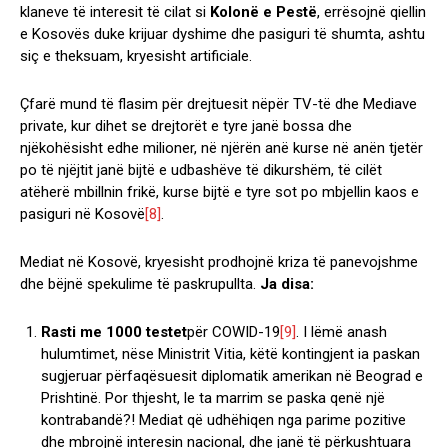
klaneve të interesit të cilat si
Kolonë e Pestë
, errësojnë qiellin
e Kosovës duke krijuar dyshime dhe pasiguri të shumta, ashtu
siç e theksuam, kryesisht artificiale.
Çfarë mund të flasim për drejtuesit nëpër TV-të dhe Mediave
private, kur dihet se drejtorët e tyre janë bossa dhe
njëkohësisht edhe milioner, në njërën anë kurse në anën tjetër
po të njëjtit janë bijtë e udbashëve të dikurshëm, të cilët
atëherë mbillnin frikë, kurse bijtë e tyre sot po mbjellin kaos e
pasiguri në Kosovë
[8]
.
Mediat në Kosovë, kryesisht prodhojnë kriza të panevojshme
dhe bëjnë spekulime të paskrupullta.
Ja disa:
Rasti me 1000 testet
për COWID-19
[9]
. I lëmë anash
hulumtimet, nëse Ministrit Vitia, këtë kontingjent ia paskan
sugjeruar përfaqësuesit diplomatik amerikan në Beograd e
Prishtinë.
Por thjesht, le ta marrim se paska qenë një
kontrabandë?! Mediat që udhëhiqen nga parime pozitive
dhe mbrojnë interesin nacional, dhe janë të përkushtuara