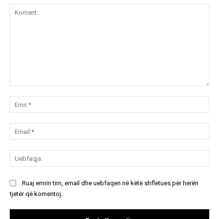
Koment:
Emr
Ema
Ue
Ruaj emrin tim, email dhe uebfaqen në këtë shfletues për herën
tjetër që komentoj.