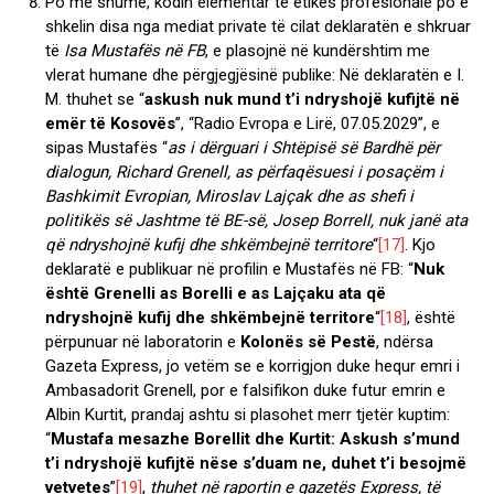
Po më shumë, kodin elementar të etikës profesionale po e
shkelin disa nga mediat private të cilat deklaratën e shkruar
të
Isa Mustafës në FB
, e plasojnë në kundërshtim me
vlerat humane dhe përgjegjësinë publike: Në deklaratën e I.
M. thuhet se “
askush nuk mund t’i ndryshojë kufijtë në
emër të Kosovës
”, “Radio Evropa e Lirë, 07.05.2029”, e
sipas Mustafës “
as i dërguari i Shtëpisë së Bardhë për
dialogun, Richard Grenell, as përfaqësuesi i posaçëm i
Bashkimit Evropian, Miroslav Lajçak dhe as shefi i
politikës së Jashtme të BE-së, Josep Borrell, nuk janë ata
që ndryshojnë kufij dhe shkëmbejnë territore
“
[17]
. Kjo
deklaratë e publikuar në profilin e Mustafës në FB: “
Nuk
është Grenelli as Borelli e as Lajçaku ata që
ndryshojnë kufij dhe shkëmbejnë territore
“
[18]
, është
përpunuar në laboratorin e
Kolonës së Pestë
, ndërsa
Gazeta Express, jo vetëm se e korrigjon duke hequr emri i
Ambasadorit Grenell, por e falsifikon duke futur emrin e
Albin Kurtit, prandaj ashtu si plasohet merr tjetër kuptim:
“
Mustafa mesazhe Borellit dhe Kurtit: Askush s’mund
t’i ndryshojë kufijtë nëse s’duam ne, duhet t’i besojmë
vetvetes
”
[19]
,
thuhet në raportin e gazetës Express, të