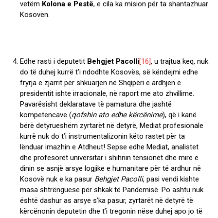
vetëm
Kolona e Pestë
, e cila ka mision për ta shantazhuar
Kosovën.
Edhe rasti i deputetit
Behgjet Pacolli
[16]
, u trajtua keq, nuk
do të duhej kurrë t’i ndodhte Kosovës, së këndejmi edhe
fryrja e zjarrit për shkuarjen në Shqipëri e ardhjen e
presidentit ishte irracionale, në raport me ato zhvillime.
Pavarësisht deklaratave të pamatura dhe jashtë
kompetencave (
qofshin ato edhe kërcënime
), që i kanë
bërë detyrueshëm zyrtarët në detyrë, Mediat profesionale
kurrë nuk do t’i instrumentalizonin këto rastet për ta
lënduar imazhin e Atdheut! Sepse edhe Mediat, analistet
dhe profesorët universitar i shihnin tensionet dhe mirë e
dinin se asnjë arsye logjike e humanitare për të ardhur në
Kosovë nuk e ka pasur
Behgjet Pacolli
, pasi vendi kishte
masa shtrënguese për shkak të Pandemisë. Po ashtu nuk
është dashur as arsye s’ka pasur, zyrtarët në detyrë të
kërcënonin deputetin dhe t’i tregonin nëse duhej apo jo të