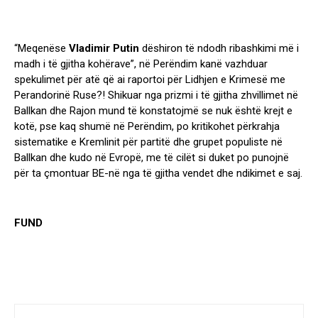
“Meqenëse
Vladimir Putin
dëshiron të ndodh ribashkimi më i
madh i të gjitha kohërave”, në Perëndim kanë vazhduar
spekulimet për atë që ai raportoi për Lidhjen e Krimesë me
Perandorinë Ruse?! Shikuar nga prizmi i të gjitha zhvillimet në
Ballkan dhe Rajon mund të konstatojmë se nuk është krejt e
kotë, pse kaq shumë në Perëndim, po kritikohet përkrahja
sistematike e Kremlinit për partitë dhe grupet populiste në
Ballkan dhe kudo në Evropë, me të cilët si duket po punojnë
për ta çmontuar BE-në nga të gjitha vendet dhe ndikimet e saj.
FUND