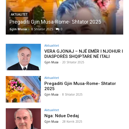
AKTUALITET
Pregaditi Gjin Musa-Rome- Shtator 2025
Gjin Musa
-
8 Shtator 2025
0
G
Aktualitet
VERA GJONAJ – NJË EMËR I NJOHUR I
DIASPORËS SHQIPTARE NË ITALI
Gjin Musa
-
20 Shtator 2025
Aktualitet
Pregaditi Gjin Musa-Rome- Shtator
2025
Gjin Musa
-
8 Shtator 2025
Aktualitet
Nga: Ndue Dedaj
Gjin Musa
-
28 Korrik 2025