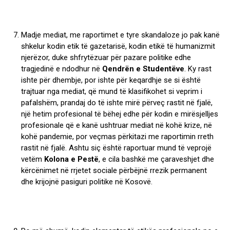
Madje mediat, me raportimet e tyre skandaloze jo pak kanë
shkelur kodin etik të gazetarisë, kodin etikë të humanizmit
njerëzor, duke shfrytëzuar për pazare politike edhe
tragjedinë e ndodhur në
Qendrën e Studentëve
. Ky rast
ishte për dhembje, por ishte për keqardhje se si është
trajtuar nga mediat, që mund të klasifikohet si veprim i
pafalshëm, prandaj do të ishte mirë përveç rastit në fjalë,
një hetim profesional të bëhej edhe për kodin e mirësjelljes
profesionale që e kanë ushtruar mediat në kohë krize, në
kohë pandemie, por veçmas përkitazi me raportimin rreth
rastit në fjalë. Ashtu siç është raportuar mund të veprojë
vetëm
Kolona e Pestë
, e cila bashkë me çaraveshjet dhe
kërcënimet në rrjetet sociale përbëjnë rrezik permanent
dhe krijojnë pasiguri politike në Kosovë.