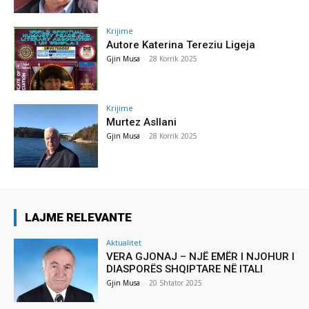
Krijime
Autore Katerina Tereziu Ligeja
Gjin Musa
-
28 Korrik 2025
Krijime
Murtez Asllani
Gjin Musa
-
28 Korrik 2025
LAJME RELEVANTE
Aktualitet
VERA GJONAJ – NJË EMËR I NJOHUR I
DIASPORËS SHQIPTARE NË ITALI
Gjin Musa
-
20 Shtator 2025