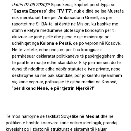
datës 07.05.2020)?!
Sipas kësaj, krijohet përshtypja se
“
Gazeta Express
” dhe “
TV T7
”, nuk e dinë se Isa Mustafa
nuk merakoset fare për Ambasadorin Grenell, as për
raportet me SHBA-të, ai është në Mision, ku bashkë me
stafin e këtyre mediumeve plotësojnë konceptin për t’i
akuzuar se janë pjellë dhe pjesë e një misioni që po
udhëhiqet nga
Kolona e Pestë
, që po vepron në Kosovë.
Në të vërtetë, edhe unë jam për t’ua korrigjuar e
përmirësuar deklaratat politikanëve të papërgjegjshëm dhe
të paaftë e madje edhe skandaloz. E ky përmirësim do të
duhej të ndodhte edhe nëpër statutet e tyre private, nëse
dëshirojmë sa më pak skandale, por jo kështu njëanshëm
siç kanë vepruar, pothuajse të gjitha mediat në Kosovë,
“
për dikend Nënë, e për tjetrin Njerkë?!”
.
Të mos harrojmë se taktikat Sovjetike në
Mediat
dhe në
politiken e brishtë kosovare kanë ndikim ideologjik, prandaj
kryesisht po i zbatojnë strukturat e sistemit të kaluar