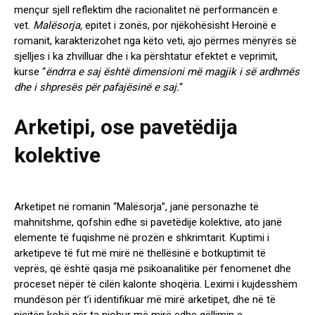
mençur sjell reflektim dhe racionalitet në performancën e
vet.
Malësorja,
epitet i zonës, por njëkohësisht Heroinë e
romanit, karakterizohet nga këto veti, ajo përmes mënyrës së
sjelljes i ka zhvilluar dhe i ka përshtatur efektet e veprimit,
kurse “
ë
ndrra e saj është dimensioni më magjik i së ardhmës
dhe i shpresës për pafajësinë e saj.
“
Arketipi, ose pavetëdija
kolektive
Arketipet në romanin “Malësorja”, janë personazhe të
mahnitshme, qofshin edhe si pavetëdije kolektive, ato janë
elemente të fuqishme në prozën e shkrimtarit. Kuptimi i
arketipeve të fut më mirë në thellësinë e botkuptimit të
veprës, që është qasja më psikoanalitike për fenomenet dhe
proceset nëpër të cilën kalonte shoqëria. Leximi i kujdesshëm
mundëson për t’i identifikuar më mirë arketipet, dhe në të