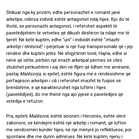
Shikuar nga ky prizëm, edhe personazhet e romanit janë
arketipe, ndërsa individi është antagonist ndaj hijes. Kjo do të
thotë, se personazhi antagonist, i referohet aspektit të
pavetëdijshëm të vetvetes që dikush dëshiron ta ndajë me të
tjerët. Në këtë kuptim, edhe “uni” i individit është “
imazhi
arketip i tërësisë
,” i përjetuar si një fuqi transpersonale që i jep
rëndësi dhe kuptim jetës. Në shqyrtimin tonë, Hajria, edhe si
nënë që ishte, përbën një imazh arketipal përmes së cilës
zbulohet përkushtimi i saj deri në flijim që lidhen me amësinë,
pastaj
Malësorja
, si epitet, është figura më e rëndësishme që
përfaqëson arketipin i cili i referohet imazhit të fuqisë së
brendshme, e që karakterizohet nga luftimi i hijes
(
pavetëdijes
), do me thënë nga ajo pjesë e pavetëdijes që
vetëdija e refuzon.
Pra, epiteti
Malësore
, është sinonim i Heroinës, është vlerë
zakonore, së këndejmi është një arketip i romanit, që lufton
me vendosmëri kundër hijes, në një mënyrë jo reflektuese, por
spontane dhe me durim admirues. Në këtë kuptim, njeriu i