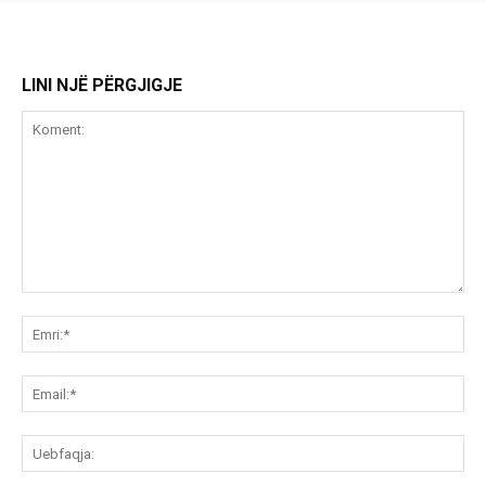
LINI NJË PËRGJIGJE
Koment:
Emr
Ema
Ue