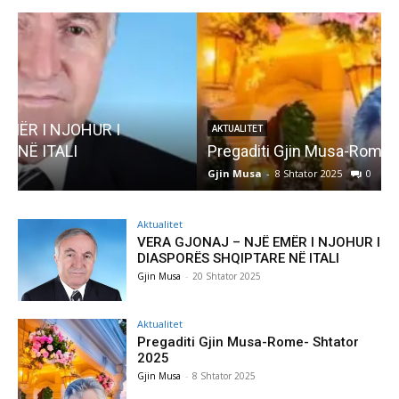
AKTUALITET
Pregaditi Gjin Musa-Rome- Shtator 2025
Gjin Musa
-
8 Shtator 2025
0
G
Aktualitet
VERA GJONAJ – NJË EMËR I NJOHUR I
DIASPORËS SHQIPTARE NË ITALI
Gjin Musa
-
20 Shtator 2025
Aktualitet
Pregaditi Gjin Musa-Rome- Shtator
2025
Gjin Musa
-
8 Shtator 2025