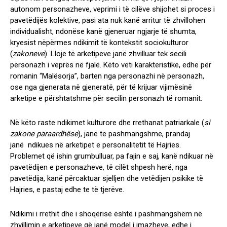
autonom personazheve, veprimi i të cilëve shijohet si proces i
pavetëdijës kolektive, pasi ata nuk kanë arritur të zhvillohen
individualisht, ndonëse kanë gjeneruar ngjarje të shumta,
kryesist nëpërmes ndikimit të kontekstit sociokulturor
(
zakoneve
). Lloje të arketipeve janë zhvilluar tek secili
personazh i veprës në fjalë. Këto veti karakteristike, edhe për
romanin “Malësorja”, barten nga personazhi në personazh,
ose nga gjenerata në gjeneratë, për të krijuar vijimësinë
arketipe e përshtatshme për secilin personazh të romanit.
Në këto raste ndikimet kulturore dhe rrethanat patriarkale (
si
zakone paraardhëse
), janë të pashmangshme, prandaj
janë ndikues në arketipet e personalitetit të Hajries.
Problemet që ishin grumbulluar, pa fajin e saj, kanë ndikuar në
pavetëdijen e personazheve, të cilët shpesh herë, nga
pavetëdija, kanë përcaktuar sjelljen dhe vetëdijen psikike të
Hajries, e pastaj edhe te të tjerëve.
Ndikimi i rrethit dhe i shoqërisë është i pashmangshëm në
zhvillimin e arketipeve
që janë model i imazheve, edhe i