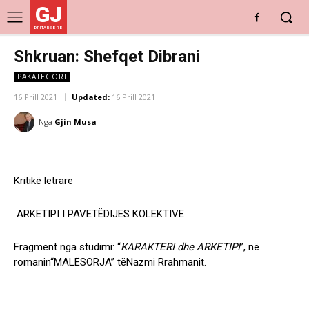
GJ
DRITARE E RE
Shkruan: Shefqet Dibrani
PAKATEGORI
16 Prill 2021
Updated:
16 Prill 2021
Nga
Gjin Musa
Kritikë letrare
ARKETIPI I PAVETËDIJES KOLEKTIVE
Fragment nga studimi:
“
KARAKTERI dhe ARKETIPI
”,
në
romanin
“MALËSORJA”
të
Nazmi Rrahmanit
.