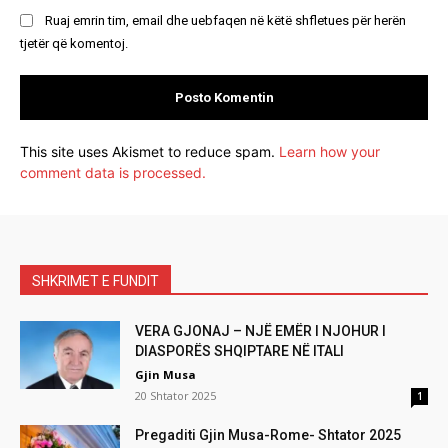
Ruaj emrin tim, email dhe uebfaqen në këtë shfletues për herën
tjetër që komentoj.
This site uses Akismet to reduce spam.
Learn how your
comment data is processed.
SHKRIMET E FUNDIT
VERA GJONAJ – NJË EMËR I NJOHUR I
DIASPORËS SHQIPTARE NË ITALI
Gjin Musa
20 Shtator 2025
1
Pregaditi Gjin Musa-Rome- Shtator 2025