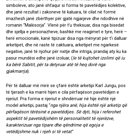
simboleve, ato janë shfaqur si forma të pavetëdijes kolektive,
dhe janë rezultat i zakoneve të kaluara, të cilat në formë
imazhesh janë zbërthyer për gjatë ngjarjeve dhe ndodhive në
romanin “Malësorja”. Vlenë për t’u theksuar, disa nga bisedat
dhe sjellja e personazheve, bashkë me reagimet e tyre, herë –
herë emocionale, kanë tipizuar disa nga mënyrat për t’i dalluar
arketipet, dhe në raste të caktuara, arketipet me ngarkesë
negative, janë të njohur për nxitje dhe intriga, prandaj aty ku ka
pasur mundësi edhe janë izoluar, (
le të kujtohet izolimi që iu
ka bërë Sabitit, për ta detyruar atë të heq dorë nga
gjakmarrja
).
Për të dalluar më mirë se çfarë është arketipi Karl Jungu, pos
të tjerash e ka marrë hijen e cila përfaqëson pavetëdijen e
njeriut. Pra forma e njeriut e shndërruar në hije është një
model arketipi, pastaj “
nga njëra anë, hija është një arketip që
përfaqëson tërësinë e pavetëdijes. Së dyti, hija i referohet
aspektit të pavetëdijshëm të personalitetit të njerëzve,
karakterizuar nga tipare dhe qëndrime që egoja e
vetëdijshme nuk i njeh si të vetat
.”