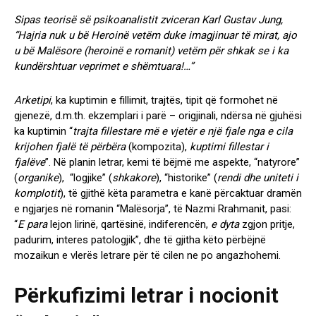
Sipas teorisë së psikoanalistit zviceran Karl Gustav Jung,
“Hajria nuk u bë Heroinë vetëm duke imagjinuar të mirat, ajo
u bë Malësore (heroinë e romanit) vetëm për shkak se i ka
kundërshtuar veprimet e shëmtuara!…”
Arketipi
, ka kuptimin e fillimit, trajtës, tipit që formohet në
gjenezë, d.m.th. ekzemplari i parë – origjinali, ndërsa në gjuhësi
ka kuptimin “
trajta fillestare më e vjetër e një fjale nga e cila
krijohen fjalë të përbëra
(kompozita),
kuptimi fillestar i
fjalëve
”. Në planin letrar, kemi të bëjmë me aspekte, “natyrore”
(
organike
), “logjike” (
shkakore
), “historike” (
rendi dhe uniteti i
komplotit
), të gjithë këta parametra e kanë përcaktuar dramën
e ngjarjes në romanin “Malësorja”, të Nazmi Rrahmanit, pasi:
“
E para
lejon lirinë, qartësinë, indiferencën,
e dyta
zgjon pritje,
padurim, interes patologjik”, dhe të gjitha këto përbëjnë
mozaikun e vlerës letrare për të cilen ne po angazhohemi.
P
ërkufizimi letrar i nocionit