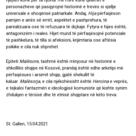
njejtën kohë për ta njohur më mirë edhe qëllimin e
personazheve që pasqyrojnë historinë e trevës si sjellje
universale e shoqërisë patriarkale. Andaj,
Hija
përfaqëson
pamjen e anës së errët, aspektet e pashprehura, të
parealizuara ose të refuzuara të diçkaje. Fytyra e hijes është,
antagonizëm i reales. Hijet mund të përfaqësojnë potenciale
të pashkelura, të tilla si afeksioni, krijimtaria ose aftësia
psikike e cila nuk shprehet.
Epiteti
Malësore
, tashmë është rrënjosur në historinë e
shkolllës shqipe në Kosovë, prandaj është edhe arketipi më
përfaqësues i arsimit shqip, gjatë shekullit të
kaluar.
Malësorja
, e cila njëkohësisht është
Heroina
e veprës,
e tejkaloi fantazmën e ideologjisë komuniste që kishte synim
zhdukjen e tërsisë dhe të etnisë shqiptare në këto treva.
St. Gallen, 15.04.2021