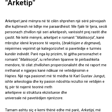
“Arketip”
Arketipet janë mënyra në të cilën shprehen një sërë përvojash
dhe kujtimesh në lidhje me paraardhësit. Me fjalë të tjera, secili
personazh zhvillon një seri arketipesh, varësisht prej rastit dhe
çastit. Në këtë mënyrë, arketipet e romanit “
Malësorja
“, kanë
mbrojtur idenë kryesore të veprës, (
braktisjen e dogmave
),
nëpërmes veprimit që kategorizohet si pavetëdije e turmës
kundër individit. Parë nga ky prizëm, të gjitha personazhet e
romanit “
Malësorja
“, iu referohen tipareve të përbashkëta
mendore, të cilat zhvillohen propercionalisht dhe në raport me
rrethanat e ngjarjes kanë ndikuar në vetëdijësimin e
Hajries.
Një nga pasionet më të mëdha të Karl Gustav Jungut,
ishte arkeologjia dhe ky pasion ndoshta rezultoi në vetdijën e
tij, për të nxjerrë teorinë rreth
arketipeve si struktura ekzistuese dhe
universale në pavetëdijen njerëzore.
Tamam ashtu siç e kemi thënë edhe më parë,
Arketipi
, më