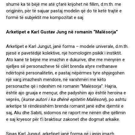
shumë ka të bëjë me atë çfarë krijohet në fillim, d.m.th. me
origjinën, për të sajuar pastaj modelin që do të ketë trajtë e
formë të subjektit me kompozitat e saj.
Arketipet e Karl Gustav Jung në romanin “Malësorja”
Arketipet e Karl Jungut, janë forma – modele univerale, d.m.th.
pjesë e pavetëdijë kolektive, një homologim psikik i instiktit.
Ato kanë të bëjnë me imazhin e dukurive, dhe me mënyrën e
sjelljes së personazheve të cilët brenda atyre rrethanave
ndërtojnë personalitetin, e pastaj nëpërmes tyre shpjegohen
një varg imazhesh mendore, në varshmëri me këto
personazhe që i ndeshim në romanin “Malësorja”. Hajria,
është ajo gruaja e mençur, dhe padyshim ajo është heroina e
veprës, (
kurse autori i ka dhënë epitetin Malësore
), po ashtu
arketipe të rëndësishëm brenda romanit janë edhe djemtë e
saj, Aliu dhe Sabiti, sidomos në raport me nënën dhe qëllimin
e saj kryesor për t’i braktisur zakonet dhe dogmat arkaike.
Sipas Karl Jungut, arketipet janë forma që i jepin imazh