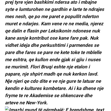
prej tyre vjen bashkimi ndersa ato i mbajne
syte e lumturohen ne gardhin e larte te ndrajes
mes nesh, qe po me paret e popullit nderton
muret e ndarjes. Kam vene re ne media, njerez
qe dalin e flasin per Leksikonin ndonese nuk
kane asnje kontribut ose kane fare pak. Nuk
vidhet ideja dhe perkushtimi i parmendes se
pare dhe fares se pare ne kete toke te mblelle
me eshtra, qe kullon ende gjak si gjiu i nuses
se murimit. Flori Bruqi eshte nje etalon i
papare, nje shpirt madh qe nuk kerkon lavd.
Nje njeri qe cdo dite e ve nje gure te latuar ne
kendin e kultures kombetare. Ai i ka dhene nje
fryme te re Akademise se shkencave dhe
arteve ne New-York.