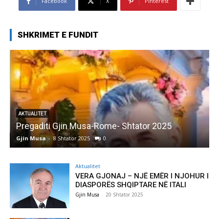
Facebook
X
Pinterest
SHKRIMET E FUNDIT
AKTUALITET
Pregaditi Gjin Musa-Rome- Shtator 2025
Gjin Musa
-
8 Shtator 2025
0
G
Aktualitet
VERA GJONAJ – NJË EMËR I NJOHUR I
DIASPORËS SHQIPTARE NË ITALI
Gjin Musa
-
20 Shtator 2025