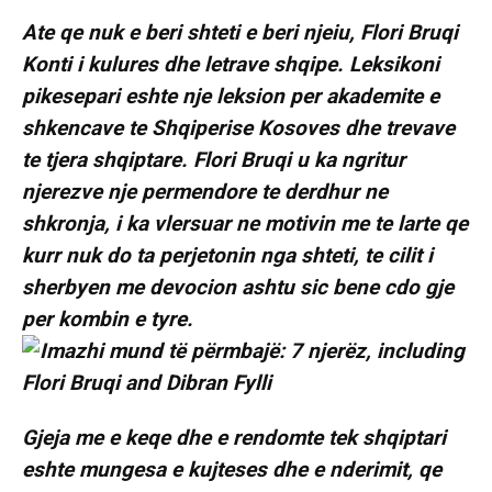
Ate qe nuk e beri shteti e beri njeiu, Flori Bruqi
Konti i kulures dhe letrave shqipe. Leksikoni
pikesepari eshte nje leksion per akademite e
shkencave te Shqiperise Kosoves dhe trevave
te tjera shqiptare. Flori Bruqi u ka ngritur
njerezve nje permendore te derdhur ne
shkronja, i ka vlersuar ne motivin me te larte qe
kurr nuk do ta perjetonin nga shteti, te cilit i
sherbyen me devocion ashtu sic bene cdo gje
per kombin e tyre.
Gjeja me e keqe dhe e rendomte tek shqiptari
eshte mungesa e kujteses dhe e nderimit, qe