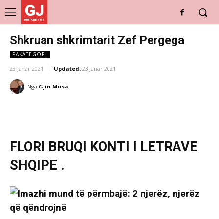
GJ
DRITARE E RE
Shkruan shkrimtarit Zef Pergega
PAKATEGORI
23 Janar 2021
Updated:
23 Janar 2021
Nga
Gjin Musa
FLORI BRUQI KONTI I LETRAVE
SHQIPE .