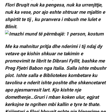
Flori Bruqit nuk ka pengesa, nuk ka urrenjttje,
nuk ka vese, por ajo eshte shtruar me mjaltin e
shpirtit te tij , ku pranvera i mbush me lulet e
Blinit.
Me ka mahnitur pritja dhe nderimi i tij ndaj dy
vetave qe kishin shkuar ne takimin e
promovimit te librit te Dibrani Fyllit, bashke me
Preg Pjetri Babon nga Italia. Salla ishte mbushr
plot. Ishte salla e Bibliotekes kombetare ku
tavolina e nderit ishte poshte dhe shkencetaret
apo pjesmarresit lart. Kjo kishte nje
domethenje…Gruri i mban koken ulur, egjrat
kerkojne te ngrihen mbi kallin e tyre te thate.
Krijimtari e Flori bbruqit eshte nje blegerime ne