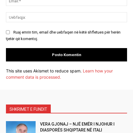
Ue
Ruaj emrin tim, email dhe uebfaqen në këtë shfletues për herën
tjetër që komentoj.
This site uses Akismet to reduce spam.
Learn how your
comment data is processed.
SHKRIMET E FUNDIT
VERA GJONAJ – NJË EMËR I NJOHUR I
DIASPORËS SHQIPTARE NË ITALI