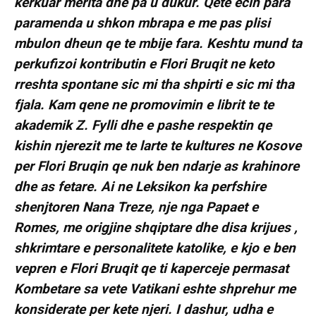
kerkuar merita dhe pa u dukur. Qete ecin para
paramenda u shkon mbrapa e me pas plisi
mbulon dheun qe te mbije fara. Keshtu mund ta
perkufizoi kontributin e Flori Bruqit ne keto
rreshta spontane sic mi tha shpirti e sic mi tha
fjala. Kam qene ne promovimin e librit te te
akademik Z. Fylli dhe e pashe respektin qe
kishin njerezit me te larte te kultures ne Kosove
per Flori Bruqin qe nuk ben ndarje as krahinore
dhe as fetare. Ai ne Leksikon ka perfshire
shenjtoren Nana Treze, nje nga Papaet e
Romes, me origjine shqiptare dhe disa krijues ,
shkrimtare e personalitete katolike, e kjo e ben
vepren e Flori Bruqit qe ti kaperceje permasat
Kombetare sa vete Vatikani eshte shprehur me
konsiderate per kete njeri. I dashur, udha e