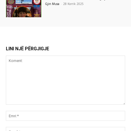
Gjin Musa
-
28 Korrik 2025
LINI NJË PËRGJIGJE
Koment:
Emr
Ema