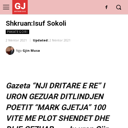
GJ
DRITARE E RE
Shkruan:Isuf Sokoli
PAKATEGORI
2 Nëntor 2021
Updated:
2 Nëntor 2021
Nga
Gjin Musa
Gazeta “NJI DRITARE E RE” I
URON GEZUAR DITLINDJEN
POETIT “MARK GJETJA” 100
VITE ME PLOT SHENDET DHE