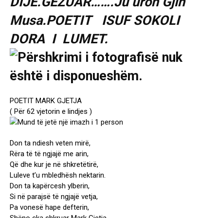
DIJE.GEZUAR…….Ju uron Gjin
Musa.POETIT ISUF SOKOLI
DORA I LUMET.
POETIT MARK GJETJA
( Për 62 vjetorin e lindjes )
Don ta ndiesh veten mirë,
Rëra të të ngjajë me arin,
Që dhe kur je në shkretëtirë,
Luleve t’u mbledhësh nektarin.
Don ta kapërcesh ylberin,
Si në parajsë të ngjajë vetja,
Pa vonesë hape defterin,