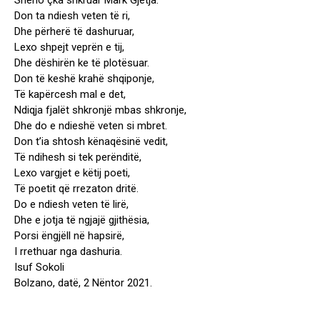
Shëno çka shkruar Mark Gjetja.
Don ta ndiesh veten të ri,
Dhe përherë të dashuruar,
Lexo shpejt veprën e tij,
Dhe dëshirën ke të plotësuar.
Don të keshë krahë shqiponje,
Të kapërcesh mal e det,
Ndiqja fjalët shkronjë mbas shkronje,
Dhe do e ndieshë veten si mbret.
Don t’ia shtosh kënaqësinë vedit,
Të ndihesh si tek perënditë,
Lexo vargjet e këtij poeti,
Të poetit që rrezaton dritë.
Do e ndiesh veten të lirë,
Dhe e jotja të ngjajë gjithësia,
Porsi ëngjëll në hapsirë,
I rrethuar nga dashuria.
Isuf Sokoli
Bolzano, datë, 2 Nëntor 2021.