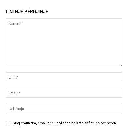
LINI NJË PËRGJIGJE
Koment:
Emr
Ema
Ue
Ruaj emrin tim, email dhe uebfaqen në këtë shfletues për herën