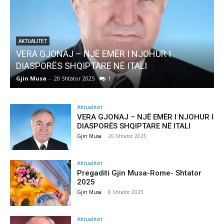
AKTUALITET
Pregaditi Gjin Musa-Rome- Shtator 2025
Gjin Musa
-
8 Shtator 2025
0
Aktualitet
VERA GJONAJ – NJË EMËR I NJOHUR I
DIASPORËS SHQIPTARE NË ITALI
Gjin Musa
-
20 Shtator 2025
Aktualitet
Pregaditi Gjin Musa-Rome- Shtator
2025
Gjin Musa
-
8 Shtator 2025
Aktualitet