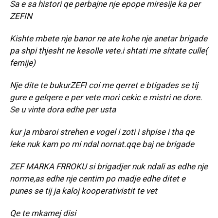
Sa e sa histori qe perbajne nje epope miresije ka per
ZEFIN
Kishte mbete nje banor ne ate kohe nje anetar brigade
pa shpi thjesht ne kesolle vete.i shtati me shtate culle(
femije)
Nje dite te bukurZEFI coi me qerret e btigades se tij
gure e gelqere e per vete mori cekic e mistri ne dore.
Se u vinte dora edhe per usta
kur ja mbaroi strehen e vogel i zoti i shpise i tha qe
leke nuk kam po mi ndal nornat.qqe baj ne brigade
ZEF MARKA FRROKU si brigadjer nuk ndali as edhe nje
norme,as edhe nje centim po madje edhe ditet e
punes se tij ja kaloj kooperativistit te vet
Qe te mkamej disi