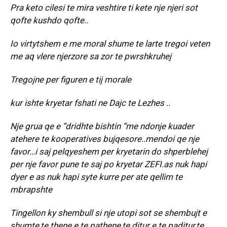
Pra keto cilesi te mira veshtire ti kete nje njeri sot
qofte kushdo qofte..
Io virtytshem e me moral shume te larte tregoi veten
me aq vlere njerzore sa zor te pwrshkruhej
Tregojne per figuren e tij morale
kur ishte kryetar fshati ne Dajc te Lezhes ..
Nje grua qe e “dridhte bishtin “me ndonje kuader
atehere te kooperatives bujqesore..mendoi qe nje
favor…i saj pelqyeshem per kryetarin do shperblehej
per nje favor pune te saj po kryetar ZEFI.as nuk hapi
dyer e as nuk hapi syte kurre per ate qellim te
mbrapshte
Tingellon ky shembull si nje utopi sot se shembujt e
shumte,te thene e te pathene,te ditur e te paditur,te