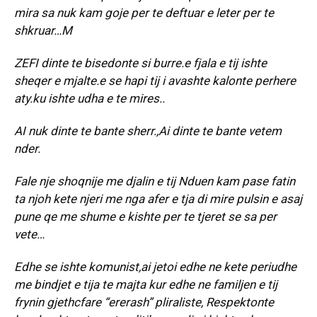
mira sa nuk kam goje per te deftuar e leter per te
shkruar…M
ZEFI dinte te bisedonte si burre.e fjala e tij ishte
sheqer e mjalte.e se hapi tij i avashte kalonte perhere
aty.ku ishte udha e te mires..
AI nuk dinte te bante sherr.,Ai dinte te bante vetem
nder.
Fale nje shoqnije me djalin e tij Nduen kam pase fatin
ta njoh kete njeri me nga afer e tja di mire pulsin e asaj
pune qe me shume e kishte per te tjeret se sa per
vete…
Edhe se ishte komunist,ai jetoi edhe ne kete periudhe
me bindjet e tija te majta kur edhe ne familjen e tij
frynin gjethcfare “ererash” pliraliste, Respektonte