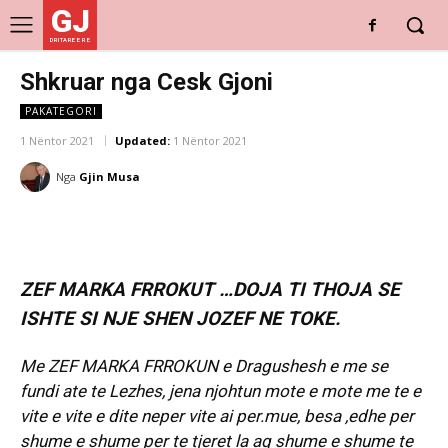
GJ
DRITARE E RE
Shkruar nga Cesk Gjoni
PAKATEGORI
1 Nëntor 2021
Updated:
1 Nëntor 2021
Nga
Gjin Musa
ZEF MARKA FRROKUT …DOJA TI THOJA SE
ISHTE SI NJE SHEN JOZEF NE TOKE.
Me ZEF MARKA FRROKUN e Dragushesh e me se
fundi ate te Lezhes, jena njohtun mote e mote me te e
vite e vite e dite neper vite ai per.mue, besa ,edhe per
shume e shume per te tjeret la aq shume e shume te