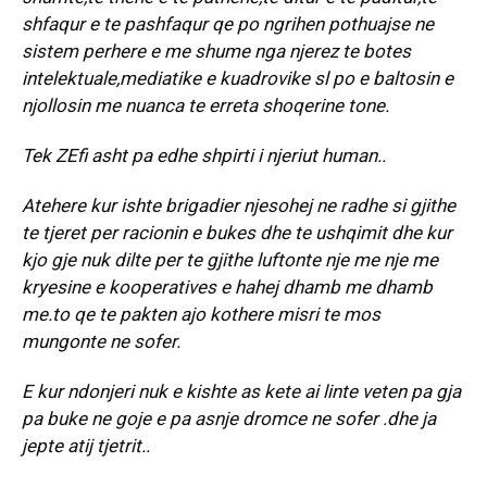
shfaqur e te pashfaqur qe po ngrihen pothuajse ne
sistem perhere e me shume nga njerez te botes
intelektuale,mediatike e kuadrovike sl po e baltosin e
njollosin me nuanca te erreta shoqerine tone.
Tek ZEfi asht pa edhe shpirti i njeriut human..
Atehere kur ishte brigadier njesohej ne radhe si gjithe
te tjeret per racionin e bukes dhe te ushqimit dhe kur
kjo gje nuk dilte per te gjithe luftonte nje me nje me
kryesine e kooperatives e hahej dhamb me dhamb
me.to qe te pakten ajo kothere misri te mos
mungonte ne sofer.
E kur ndonjeri nuk e kishte as kete ai linte veten pa gja
pa buke ne goje e pa asnje dromce ne sofer .dhe ja
jepte atij tjetrit..