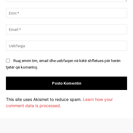
Koment:
Emr
Ema
Ue
Ruaj emrin tim, email dhe uebfaqen në këtë shfletues për herën
tjetër që komentoj.
This site uses Akismet to reduce spam.
Learn how your
comment data is processed.