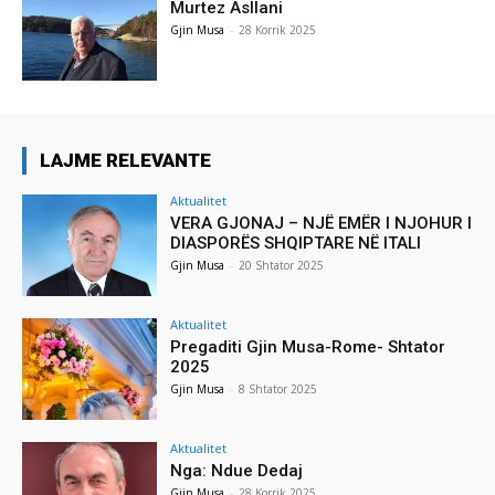
Murtez Asllani
Gjin Musa
-
28 Korrik 2025
LAJME RELEVANTE
Aktualitet
VERA GJONAJ – NJË EMËR I NJOHUR I
DIASPORËS SHQIPTARE NË ITALI
Gjin Musa
-
20 Shtator 2025
Aktualitet
Pregaditi Gjin Musa-Rome- Shtator
2025
Gjin Musa
-
8 Shtator 2025
Aktualitet
Nga: Ndue Dedaj
Gjin Musa
-
28 Korrik 2025