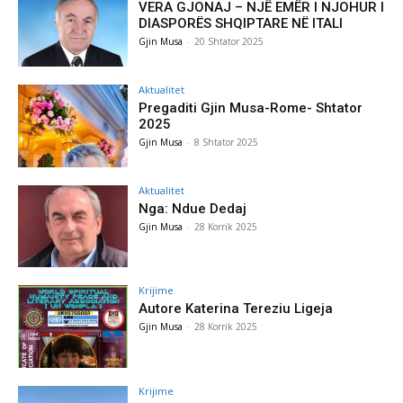
VERA GJONAJ – NJË EMËR I NJOHUR I
DIASPORËS SHQIPTARE NË ITALI
Gjin Musa
-
20 Shtator 2025
Aktualitet
Pregaditi Gjin Musa-Rome- Shtator
2025
Gjin Musa
-
8 Shtator 2025
Aktualitet
Nga: Ndue Dedaj
Gjin Musa
-
28 Korrik 2025
Krijime
Autore Katerina Tereziu Ligeja
Gjin Musa
-
28 Korrik 2025
Krijime