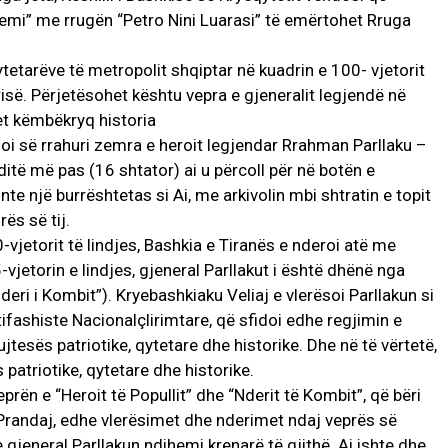
emi” me rrugën “Petro Nini Luarasi” të emërtohet Rruga
ytetarëve të metropolit shqiptar në kuadrin e 100- vjetorit
risë. Përjetësohet kështu vepra e gjeneralit legjendë në
ulet këmbëkryq historia
i së rrahuri zemra e heroit legjendar Rrahman Parllaku –
 ditë më pas (16 shtator) ai u përcoll për në botën e
e një burrështetas si Ai, me arkivolin mbi shtratin e topit
ës së tij.
vjetorit të lindjes, Bashkia e Tiranës e nderoi atë me
95-vjetorin e lindjes, gjeneral Parllakut i është dhënë nga
deri i Kombit”). Kryebashkiaku Veliaj e vlerësoi Parllakun si
ifashiste Nacionalçlirimtare, që sfidoi edhe regjimin e
kujtesës patriotike, qytetare dhe historike. Dhe në të vërtetë,
s patriotike, qytetare dhe historike.
rën e “Heroit të Popullit” dhe “Nderit të Kombit”, që bëri
 Prandaj, edhe vlerësimet dhe nderimet ndaj veprës së
e gjeneral Parllakun ndihemi krenarë të gjithë. Ai ishte dhe