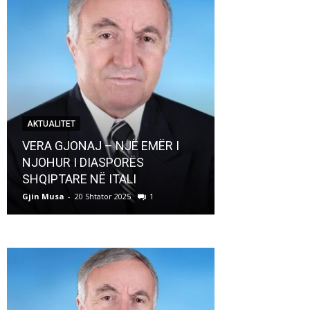
AKTUALITET
AKTUALITET
VERA GJONAJ – NJË EMËR I
NJOHUR I DIASPORËS
Pregaditi Gji
SHQIPTARE NË ITALI
Shtator 2025
Gjin Musa
-
20 Shtator 2025
1
Gjin Musa
-
8 Shtat