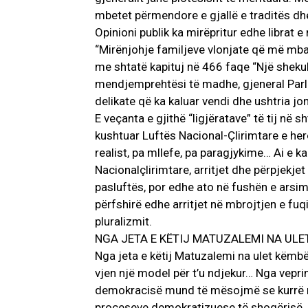
mbetet përmendore e gjallë e traditës dhe 
Opinioni publik ka mirëpritur edhe librat e
“Mirënjohje familjeve vlonjate që më mbajtë
me shtatë kapituj në 466 faqe “Një sheku
mendjemprehtësi të madhe, gjeneral Parlla
delikate që ka kaluar vendi dhe ushtria jo
E veçanta e gjithë “ligjëratave” të tij në
kushtuar Luftës Nacional-Çlirimtare e heron
realist, pa mllefe, pa paragjykime… Ai e ka
Nacionalçlirimtare, arritjet dhe përpjekjet
pasluftës, por edhe ato në fushën e arsimi
përfshirë edhe arritjet në mbrojtjen e fuq
pluralizmit.
NGA JETA E KËTIJ MATUZALEMI NA ULE
Nga jeta e këtij Matuzalemi na ulet këmbëk
vjen një model për t’u ndjekur… Nga veprim
demokracisë mund të mësojmë se kurrë nu
proceseve demokratizuese të shoqërisë. Dy