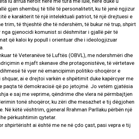
ta iu afrua heroit herë me tufa me lule, herë duke u
lë gjen shembuj të tillë të personalitetit, ku të jenë ngjizur
e karakterit të një intelektuali patriot, të një drejtuesi e
 trim, të thjeshtë dhe të ndershëm, të bukur në trup, shpirt
nga gjenocidi komunist si dëshmitar i gjallë për të
at që kaloi ky popull i orientuar dhe i ideologjizuar
a.
shkuar të Veteranëve të Luftës (OBVL), me ndershmëri dhe
 ndriçimin e mjaft skenave dhe protagonistëve, të vërtetave
ndihmesë të vyer në emancipimin politiko-shoqëror e
i shquar, ai e drejtoi varkën e shpëtimit duke kapërcyer me
et e paqta të demokracisë që po jetojmë. Jo vetëm gjatësia
shja e saj me veprime, qëndrime dhe vlera në përmbajtjen
nderimin tonë shoqëror, ku zëri dhe mesazhet e tij dëgjohen
 Në këtë vështrim, gjeneral Rrahman Parllaku përbën një
he përkushtimin qytetar.
or shpirtërisht ai është me ne në çdo çast, pasi vepra e tij