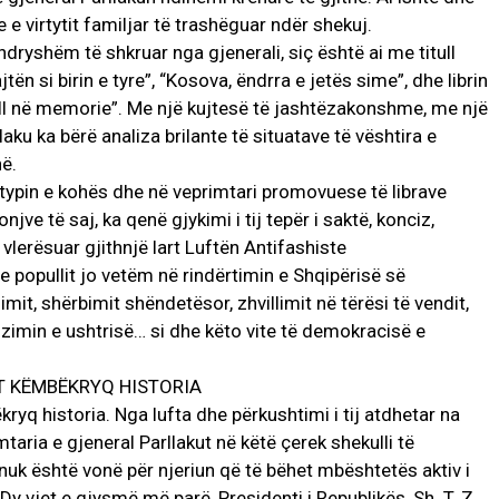
e virtytit familjar të trashëguar ndër shekuj.
 ndryshëm të shkruar nga gjenerali, siç është ai me titull
n si birin e tyre”, “Kosova, ëndrra e jetës sime”, dhe librin
ll në memorie”. Me një kujtesë të jashtëzakonshme, me një
ku ka bërë analiza brilante të situatave të vështira e
në.
 shtypin e kohës dhe në veprimtari promovuese të librave
jve të saj, ka qenë gjykimi i tij tepër i saktë, konciz,
 vlerësuar gjithnjë lart Luftën Antifashiste
 e popullit jo vetëm në rindërtimin e Shqipërisë së
mit, shërbimit shëndetësor, zhvillimit në tërësi të vendit,
izimin e ushtrisë… si dhe këto vite të demokracisë e
T KËMBËKRYQ HISTORIA
ryq historia. Nga lufta dhe përkushtimi i tij atdhetar na
taria e gjeneral Parllakut në këtë çerek shekulli të
k është vonë për njeriun që të bëhet mbështetës aktiv i
 vjet e gjysmë më parë, Presidenti i Republikës, Sh. T. Z.