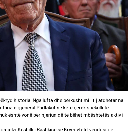
ëkryq historia. Nga lufta dhe përkushtimi i tij atdhetar na
taria e gjeneral Parllakut në këtë çerek shekulli të
k është vonë për njeriun që të bëhet mbështetës aktiv i
nga jeta, Këshilli i Bashkisë së Kryeqytetit vendosi që