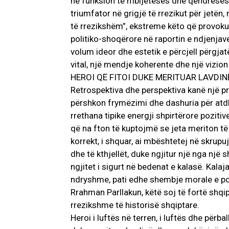
në funksion të mbijetesës dhe qëndresës
triumfator në grigjë të rrezikut për jetën,
të rrezikshëm”, ekstreme këto që provokua
politiko-shoqërore në raportin e ndjenjave
volum ideor dhe estetik e përcjell përgjatë
vital, një mendje koherente dhe një vizio
HEROI QË FITOI DUKE MERITUAR LAVDIN
Retrospektiva dhe perspektiva kanë një prer
përshkon frymëzimi dhe dashuria për atdheu
rrethana tipike energji shpirtërore pozitive
që na fton të kuptojmë se jeta meriton të j
korrekt, i shquar, ai mbështetej në skrupu
dhe të kthjellët, duke ngjitur një nga një s
ngjitet i sigurt në bedenat e kalasë. Kala
ndryshme, pati edhe shembje morale e pol
Rrahman Parllakun, këtë soj të fortë shqip
rrezikshme të historisë shqiptare.
Heroi i luftës në terren, i luftës dhe përba