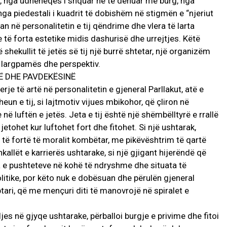
, nga udhëheqës i shquar në të dënuar me burg, nga
 nga piedestali i kuadrit të dobishëm në stigmën e “njeriut
n në personalitetin e tij qëndrime dhe vlera të larta
 të forta estetike midis dashurisë dhe urrejtjes. Këtë
 shekullit të jetës së tij një burrë shtetar, një organizëm
n largpamës dhe perspektiv.
Ë DHE PAVDEKËSINË
je të artë në personalitetin e gjeneral Parllakut, atë e
n e tij, si lajtmotiv vijues mbikohor, që çliron në
 në luftën e jetës. Jeta e tij është një shëmbëlltyrë e rrallë
etohet kur luftohet fort dhe fitohet. Si një ushtarak,
j të fortë të moralit kombëtar, me pikëvështrim të qartë
hkallët e karrierës ushtarake, si një gjigant hijerëndë që
ja e pushteteve në kohë të ndryshme dhe situata të
itike, por këto nuk e dobësuan dhe përulën gjeneral
tari, që me mençuri diti të manovrojë në spiralet e
lljes në gjyqe ushtarake, përballoi burgje e privime dhe fitoi