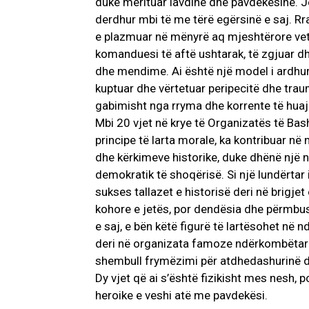
duke merituar lavdinë dhe pavdekësinë. Je
derdhur mbi të me tërë egërsinë e saj. Rral
e plazmuar në mënyrë aq mjeshtërore vetitë 
komanduesi të aftë ushtarak, të zgjuar dhe
dhe mendime. Ai është një model i ardhur 
kuptuar dhe vërtetuar peripecitë dhe traum
gabimisht nga rryma dhe korrente të huaj
Mbi 20 vjet në krye të Organizatës të Ba
principe të larta morale, ka kontribuar në
dhe kërkimeve historike, duke dhënë një 
demokratik të shoqërisë. Si një lundërtar 
sukses tallazet e historisë deri në brigj
kohore e jetës, por dendësia dhe përmbu
e saj, e bën këtë figurë të lartësohet në 
deri në organizata famoze ndërkombëtare.
shembull frymëzimi për atdhedashurinë d
Dy vjet që ai s’është fizikisht mes nesh, p
heroike e veshi atë me pavdekësi.