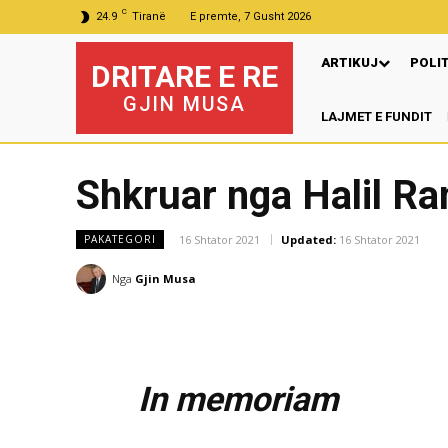
C
24.9
Tiranë
E premte, 7 Gusht 2026
ARTIKUJ
POLI
DRITARE E RE
GJIN MUSA
LAJMET E FUNDIT
Shkruar nga Halil R
16 Shtator 2021
Updated:
16 Shtator 2021
PAKATEGORI
Nga
Gjin Musa
In memoriam