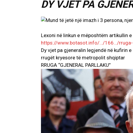
DY VJET PA GJENE
Lexoni në linkun e mëposhtëm artikullin e
https://www.botasot.info/…/166…/rruga-g
Dy vjet pa gjeneralin legjendë në kufirin e
rrugët kryesore të metropolit shqiptar
RRUGA “GJENERAL PARLLAKU”