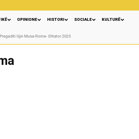
TIKË
OPINIONE
HISTORI
SOCIALE
KULTURË
Nga: Ndue Dedaj
ama