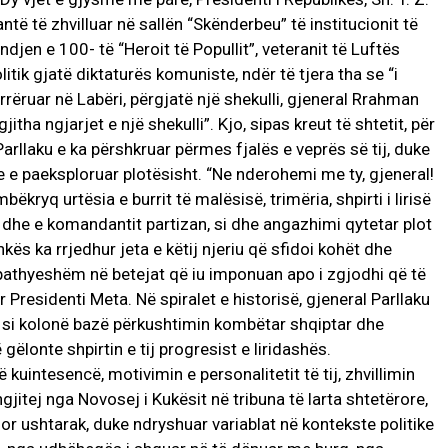
të të zhvilluar në sallën “Skënderbeu” të institucionit të
lindjen e 100- të “Heroit të Popullit”, veteranit të Luftës
itik gjatë diktaturës komuniste, ndër të tjera tha se “i
rrëruar në Labëri, përgjatë një shekulli, gjeneral Rrahman
jitha ngjarjet e një shekulli”. Kjo, sipas kreut të shtetit, për
Parllaku e ka përshkruar përmes fjalës e veprës së tij, duke
 paeksploruar plotësisht. “Ne nderohemi me ty, gjeneral!
ëkryq urtësia e burrit të malësisë, trimëria, shpirti i lirisë
t dhe e komandantit partizan, si dhe angazhimi qytetar plot
shkës ka rrjedhur jeta e këtij njeriu që sfidoi kohët dhe
 pathyeshëm në betejat që iu imponuan apo i zgjodhi që të
 Presidenti Meta. Në spiralet e historisë, gjeneral Parllaku
ur si kolonë bazë përkushtimin kombëtar shqiptar dhe
gëlonte shpirtin e tij progresist e liridashës.
kuintesencë, motivimin e personalitetit të tij, zhvillimin
ngjitej nga Novosej i Kukësit në tribuna të larta shtetërore,
dhor ushtarak, duke ndryshuar variablat në kontekste politike