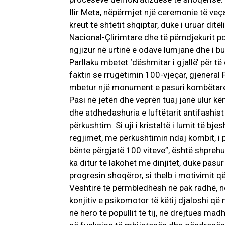
Ilir Meta, nëpërmjet një ceremonie të veçan
kreut të shtetit shqiptar, duke i uruar ditë
Nacional-Çlirimtare dhe të përndjekurit pol
ngjizur në urtinë e odave lumjane dhe i bu
Parllaku mbetet ‘dëshmitar i gjallë’ për të g
faktin se rrugëtimin 100-vjeçar, gjeneral 
mbetur një monument e pasuri kombëtare e
Pasi në jetën dhe veprën tuaj janë ulur këmb
dhe atdhedashuria e luftëtarit antifashis
përkushtim. Si uji i kristaltë i lumit të bje
regjimet, me përkushtimin ndaj kombit, i
bënte përgjatë 100 viteve”, është shprehur
ka ditur të lakohet me dinjitet, duke pas
progresin shoqëror, si thelb i motivimit që 
Vështirë të përmbledhësh në pak radhë, në 
konjitiv e psikomotor të këtij djaloshi që 
në hero të popullit të tij, në drejtues ma