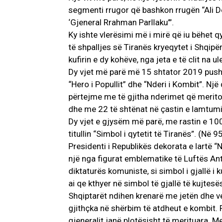
segmenti rrugor që bashkon rrugën “Ali D
‘Gjeneral Rrahman Parllaku’”.
Ky ishte vlerësimi më i mirë që iu bëhet q
të shpalljes së Tiranës kryeqytet i Shqipë
kufirin e dy kohëve, nga jeta e të clit na 
Dy vjet më parë më 15 shtator 2019 pusho
“Hero i Popullit” dhe “Nderi i Kombit”. Një
përtejme me të gjitha nderimet që meritont
dhe me 22 të shtënat në çastin e lamtumir
Dy vjet e gjysëm më parë, me rastin e 100-
titullin “Simbol i qytetit të Tiranës”. (Në 
Presidenti i Republikës dekorata e lartë “N
një nga figurat emblematike të Luftës Ant
diktaturës komuniste, si simbol i gjallë i 
ai qe kthyer në simbol të gjallë të kujtesë
Shqiptarët ndihen krenarë me jetën dhe vep
gjithçka në shërbim të atdheut e kombit.
gjeneralit janë plotësisht të merituara. M