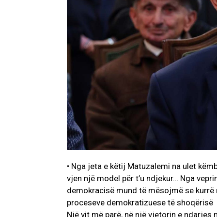
• Nga jeta e këtij Matuzalemi na ulet këmb
vjen një model për t’u ndjekur… Nga veprim
demokracisë mund të mësojmë se kurrë nu
proceseve demokratizuese të shoqërisë
Një vit më parë, në një vjetorin e ndarjes 