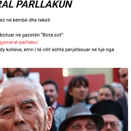
RAL PARLLAKUN
 botuar në gazetën “Bota sot”:
jeneral-parllaku/
 dy kohëve, emri i të cilit është përjetësuar në një nga