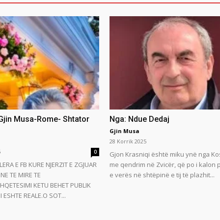
 Gjin Musa-Rome- Shtator
Nga: Ndue Dedaj
Gjin Musa
28 Korrik 2025
5
0
Gjon Krasniqi është miku ynë nga Ko
LERA E FB KURE NJERZIT E ZGJUAR
me qendrim në Zvicër, që po i kalon
NE TE MIRE TE
e verës në shtëpinë e tij të plazhit...
HQETESIMI KETU BEHET PUBLIK
 ESHTE REALE.O SOT...