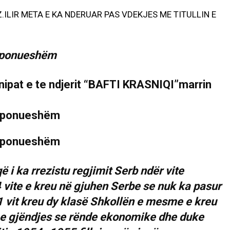
 Z.ILIR META E KA NDERUAR PAS VDEKJES ME TITULLIN E
ipat e te ndjerit “BAFTI KRASNIQI”marrin
ë i ka rrezistu regjimit Serb ndër vite
4 vite e kreu në gjuhen Serbe se nuk ka pasur
 1 vit kreu dy klasë Shkollën e mesme e kreu
e gjëndjes se rënde ekonomike dhe duke