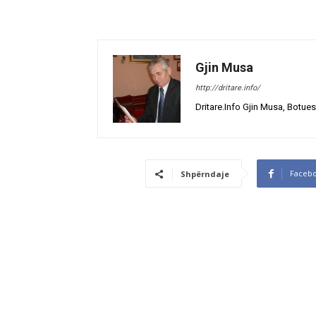
Gjin Musa
http://dritare.info/
Dritare.Info Gjin Musa, Botues
Faceb
Shpërndaje