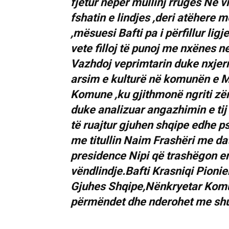
fjetur nëpër mullinj rruges Në v
fshatin e lindjes ,deri atëhere
,mësuesi Bafti pa i përfillur lig
vete filloj të punoj me nxënes 
Vazhdoj veprimtarin duke nxjerr
arsim e kulturë në komunën e 
Komune ,ku gjithmonë ngriti zëri
duke analizuar angazhimin e tij 
të ruajtur gjuhen shqipe edhe ps
me titullin Naim Frashëri me d
presidence Nipi që trashëgon emr
vëndlindje.Bafti Krasniqi Pionie
Gjuhes Shqipe,Nënkryetar Komun
përmëndet dhe nderohet me sh