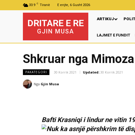
C
33.9
Tiranë
E enjte, 6 Gusht 2026
ARTIKUJ
POLI
DRITARE E RE
GJIN MUSA
LAJMET E FUNDIT
Shkruar nga Mimoza
30 Korrik 2021
Updated:
30 Korrik 2021
PAKATEGORI
Nga
Gjin Musa
Bafti Krasniqi i lindur ne vitin