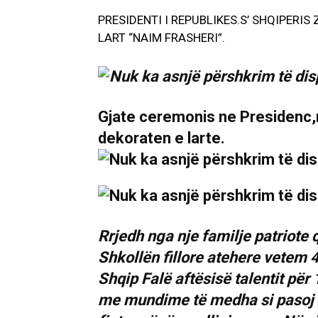
PRESIDENTI I REPUBLIKES.S’ SHQIPERIS
LART “NAIM FRASHERI”.
Gjate ceremonis ne Presidenc,n
dekoraten e larte.
Rrjedh nga nje familje patriote q
Shkollën fillore atehere vetem 
Shqip Falë aftësisë talentit për
me mundime të medha si pasoj 