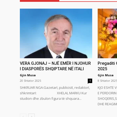
VERA GJONAJ – NJË EMËR I NJOHUR
Pregaditi
I DIASPORËS SHQIPTARE NË ITALI
2025
Gjin Musa
Gjin Musa
20 Shtator 2025
8 Shtator 202
1
SHKRUAR NGA:GazetarI, publicistI, redaktorI,
KJO ESHTE V
shkrimtarI: XHELAL MARKU Kur
E PERDORIN 
studion dhe zbulon figura të shquara...
SHOQERIS,S
DHE REAGIMI