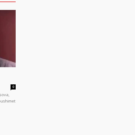
0
sova,
 pushimet