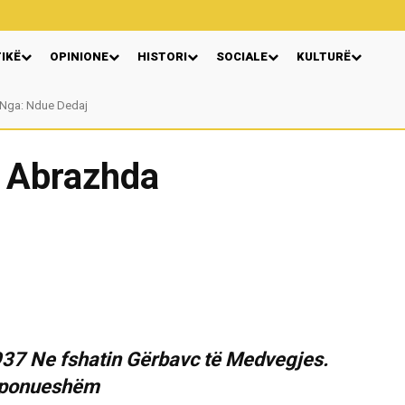
TIKË
OPINIONE
HISTORI
SOCIALE
KULTURË
Nga: Ndue Dedaj
Autore Katerina Tereziu Ligeja
 Abrazhda
 1937 Ne fshatin Gërbavc të Medvegjes.