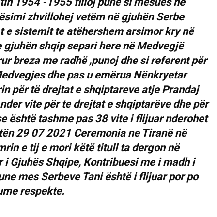
itin 1954 -1955 filloj punë si mësues ne
 mësimi zhvillohej vetëm në gjuhën Serbe
jet e sistemit te atëhershem arsimor kry në
ne gjuhën shqip separi here në Medvegjë
ur breza me radhë ,punoj dhe si referent për
Medvegjes dhe pas u emërua Nënkryetar
n për të drejtat e shqiptareve atje Prandaj
nder vite për te drejtat e shqiptarëve dhe për
e është tashme pas 38 vite i flijuar nderohet
atën 29 07 2021 Ceremonia ne Tiranë në
in e tij e mori këtë titull ta dergon në
r i Gjuhës Shqipe, Kontribuesi me i madh i
e mes Serbeve Tani është i flijuar por po
ume respekte.