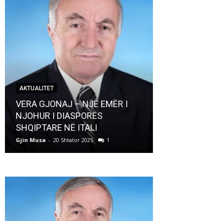
AKTUALITET
AKTUALITET
VERA GJONAJ – NJË EMËR I
NJOHUR I DIASPORËS
Pregaditi Gji
SHQIPTARE NË ITALI
Shtator 2025
Gjin Musa
-
20 Shtator 2025
1
Gjin Musa
-
8 Shtat