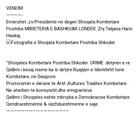
VENDIM
————-
Emerohet ;zv/Presidente ne degen Shoqata Kombetare
Postriba MBRETERIA E BASHKUAR LONDER. Znj Tatjana Haris
Haskaj.
”Shoqates Kombetare Postriba Shkoder .URIME .detyren e re.
Qellimi i kesaj nisme ka si detyre.Ruajtjen e Identitetit tone
Kombetare, ne Diaspore.
Promovimin e vlerave te Artit ,Kultures Tradites Kombetare .
Ne sherbim te komunetit dhe emigranteve .
Qellimi i Shoqates eshte mbrojtia e Demokracise Kombetare
Qendrueshmerine & vazhdueshmerine e saje. .
————————————————–