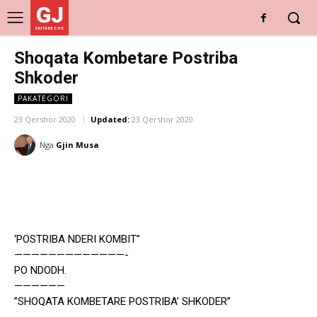
GJ
DRITARE E RE
Shoqata Kombetare Postriba
Shkoder
PAKATEGORI
23 Qershor 2020
Updated:
23 Qershor 2020
Nga
Gjin Musa
‘POSTRIBA NDERI KOMBIT”
—————————————-
PO NDODH.
——————
”SHOQATA KOMBETARE POSTRIBA’ SHKODER”