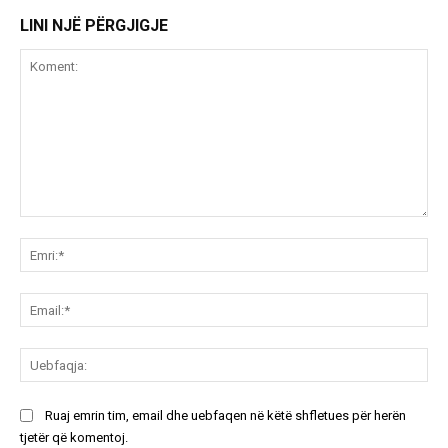
LINI NJË PËRGJIGJE
Koment:
Emr
Ema
Ue
Ruaj emrin tim, email dhe uebfaqen në këtë shfletues për herën
tjetër që komentoj.