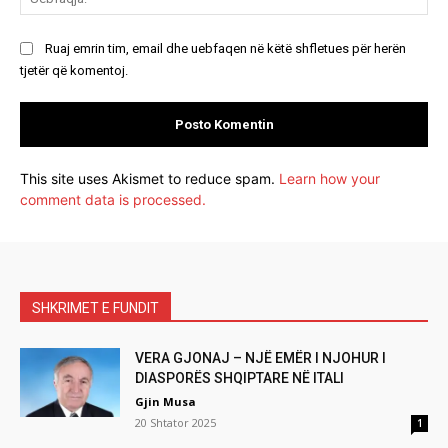
Ruaj emrin tim, email dhe uebfaqen në këtë shfletues për herën
tjetër që komentoj.
This site uses Akismet to reduce spam.
Learn how your
comment data is processed.
SHKRIMET E FUNDIT
VERA GJONAJ – NJË EMËR I NJOHUR I
DIASPORËS SHQIPTARE NË ITALI
Gjin Musa
20 Shtator 2025
1