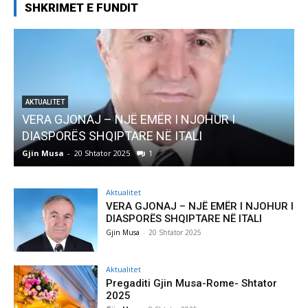
SHKRIMET E FUNDIT
AKTUALITET
Pregaditi Gjin Musa-Rome- Shtator 2025
Gjin Musa
-
8 Shtator 2025
0
Aktualitet
VERA GJONAJ – NJË EMËR I NJOHUR I
DIASPORËS SHQIPTARE NË ITALI
Gjin Musa
-
20 Shtator 2025
Aktualitet
Pregaditi Gjin Musa-Rome- Shtator
2025