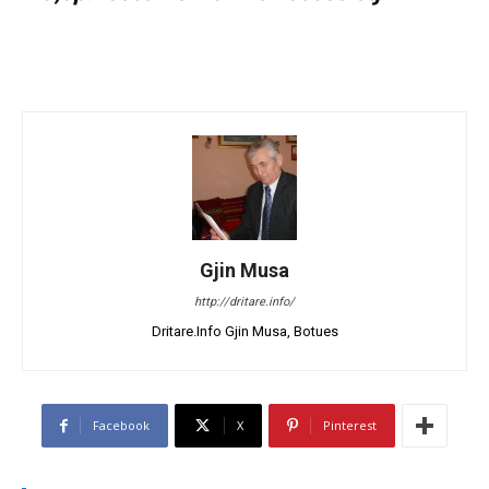
Gjin Musa
http://dritare.info/
Dritare.Info Gjin Musa, Botues
Facebook
X
Pinterest