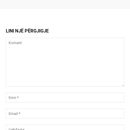
LINI NJË PËRGJIGJE
Koment:
Emr
Ema
Ue