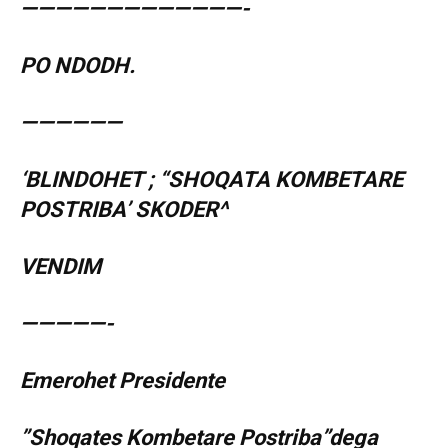
—————————————-
PO NDODH.
——————
‘BLINDOHET ; “SHOQATA KOMBETARE
POSTRIBA’ SKODER^
VENDIM
—————-
Emerohet Presidente
”Shoqates Kombetare Postriba”dega