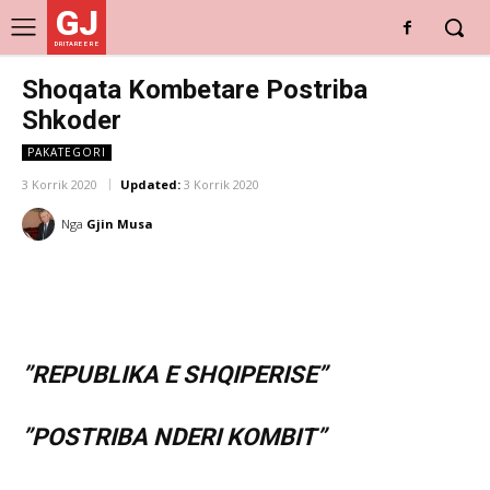
GJ
DRITARE E RE
Shoqata Kombetare Postriba
Shkoder
PAKATEGORI
3 Korrik 2020
Updated:
3 Korrik 2020
Nga
Gjin Musa
”REPUBLIKA E SHQIPERISE”
”POSTRIBA NDERI KOMBIT”