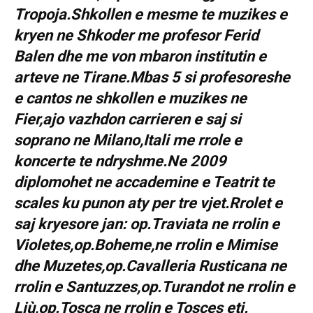
Tropoja.Shkollen e mesme te muzikes e
kryen ne Shkoder me profesor Ferid
Balen dhe me von mbaron institutin e
arteve ne Tirane.Mbas 5 si profesoreshe
e cantos ne shkollen e muzikes ne
Fier,ajo vazhdon carrieren e saj si
soprano ne Milano,Itali me rrole e
koncerte te ndryshme.Ne 2009
diplomohet ne accademine e Teatrit te
scales ku punon aty per tre vjet.Rrolet e
saj kryesore jan: op.Traviata ne rrolin e
Violetes,op.Boheme,ne rrolin e Mimise
dhe Muzetes,op.Cavalleria Rusticana ne
rrolin e Santuzzes,op.Turandot ne rrolin e
Liù,op.Tosca ne rrolin e Tosces etj.