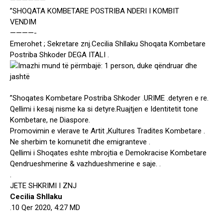
——————
”SHOQATA KOMBETARE POSTRIBA NDERI I KOMBIT
VENDIM
————-
Emerohet ; Sekretare znj.Cecilia Shllaku Shoqata Kombetare
Postriba Shkoder DEGA ITALI .
”Shoqates Kombetare Postriba Shkoder .URIME .detyren e re.
Qellimi i kesaj nisme ka si detyre.Ruajtjen e Identitetit tone
Kombetare, ne Diaspore.
Promovimin e vlerave te Artit ,Kultures Tradites Kombetare .
Ne sherbim te komunetit dhe emigranteve .
Qellimi i Shoqates eshte mbrojtia e Demokracise Kombetare
Qendrueshmerine & vazhdueshmerine e saje. .
.
JETE SHKRIMI I ZNJ
Cecilia Shllaku
.10 Qer 2020, 4:27 MD