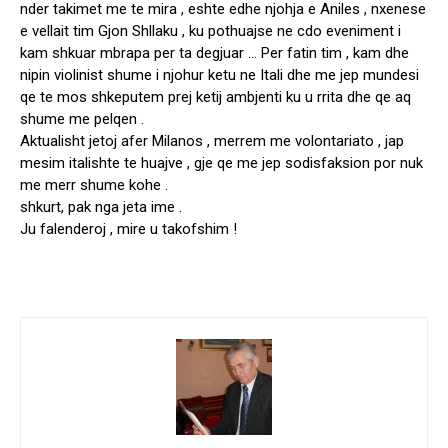
nder takimet me te mira , eshte edhe njohja e Aniles , nxenese
e vellait tim Gjon Shllaku , ku pothuajse ne cdo eveniment i
kam shkuar mbrapa per ta degjuar … Per fatin tim , kam dhe
nipin violinist shume i njohur ketu ne Itali dhe me jep mundesi
qe te mos shkeputem prej ketij ambjenti ku u rrita dhe qe aq
shume me pelqen .
Aktualisht jetoj afer Milanos , merrem me volontariato , jap
mesim italishte te huajve , gje qe me jep sodisfaksion por nuk
me merr shume kohe .
shkurt, pak nga jeta ime .
Ju falenderoj , mire u takofshim !