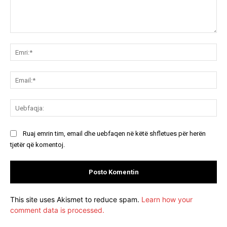
Koment:
Emr
Ema
Ue
Ruaj emrin tim, email dhe uebfaqen në këtë shfletues për herën
tjetër që komentoj.
This site uses Akismet to reduce spam.
Learn how your
comment data is processed.