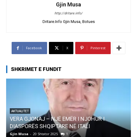
Gjin Musa
http://dritare.info/
Dritare.Info Gjin Musa, Botues
Facebook
X
Pinterest
SHKRIMET E FUNDIT
AKTUALITET
Pregaditi Gjin Musa-Rome- Shtator 2025
Gjin Musa
-
8 Shtator 2025
0