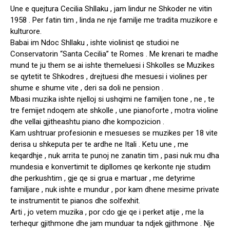
Une e quejtura Cecilia Shllaku , jam lindur ne Shkoder ne vitin
1958 . Per fatin tim , linda ne nje familje me tradita muzikore e
kulturore.
Babai im Ndoc Shllaku , ishte violinist qe studioi ne
Conservatorin “Santa Cecilia” te Romes . Me krenari te madhe
mund te ju them se ai ishte themeluesi i Shkolles se Muzikes
se qytetit te Shkodres , drejtuesi dhe mesuesi i violines per
shume e shume vite , deri sa doli ne pension .
Mbasi muzika ishte njelloj si ushqimi ne familjen tone , ne , te
tre femijet ndoqem ate shkolle , une pianoforte , motra violine
dhe vellai gjitheashtu piano dhe kompozicion .
Kam ushtruar profesionin e mesueses se muzikes per 18 vite
derisa u shkeputa per te ardhe ne Itali . Ketu une , me
keqardhje , nuk arrita te punoj ne zanatin tim , pasi nuk mu dha
mundesia e konvertimit te dipllomes qe kerkonte nje studim
dhe perkushtim , gje qe si grua e martuar , me detyrime
familjare , nuk ishte e mundur , por kam dhene mesime private
te instrumentit te pianos dhe solfexhit.
Arti , jo vetem muzika , por cdo gje qe i perket atije , me la
terhequr gjithmone dhe jam munduar ta ndjek gjithmone . Nje