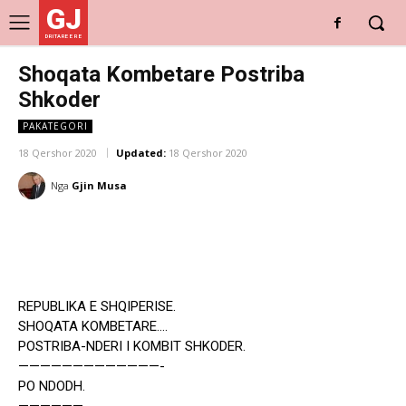
GJ
DRITARE E RE
Shoqata Kombetare Postriba
Shkoder
PAKATEGORI
18 Qershor 2020
Updated:
18 Qershor 2020
Nga
Gjin Musa
REPUBLIKA E SHQIPERISE.
SHOQATA KOMBETARE….
POSTRIBA-NDERI I KOMBIT SHKODER.
—————————————-
PO NDODH.