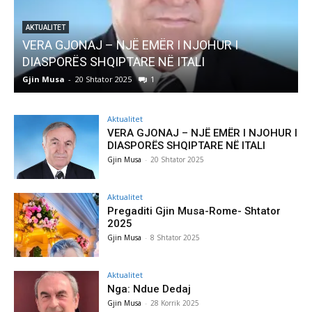
AKTUALITET
Pregaditi Gjin Musa-Rome- Shtator 2025
Gjin Musa
-
8 Shtator 2025
0
Aktualitet
VERA GJONAJ – NJË EMËR I NJOHUR I
DIASPORËS SHQIPTARE NË ITALI
Gjin Musa
-
20 Shtator 2025
Aktualitet
Pregaditi Gjin Musa-Rome- Shtator
2025
Gjin Musa
-
8 Shtator 2025
Aktualitet
Nga: Ndue Dedaj
Gjin Musa
-
28 Korrik 2025