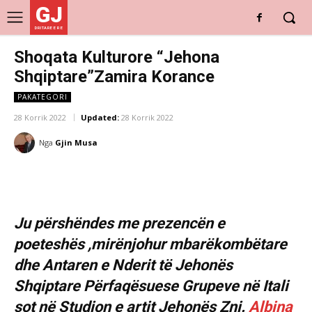
GJ
DRITARE E RE
Shoqata Kulturore “Jehona
Shqiptare”Zamira Korance
PAKATEGORI
28 Korrik 2022
Updated:
28 Korrik 2022
Nga
Gjin Musa
Ju përshëndes me prezencën e
poeteshës ,mirënjohur mbarëkombëtare
dhe Antaren e Nderit të Jehonës
Shqiptare Përfaqësuese Grupeve në Itali
sot në Studion e artit Jehonës Znj.
Albina