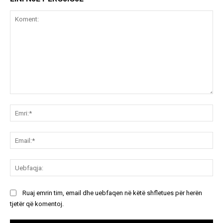
Koment:
Emr
Ema
Ue
Ruaj emrin tim, email dhe uebfaqen në këtë shfletues për herën
tjetër që komentoj.