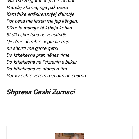
Nuk më ze gjumi se jam e sëmur
Prandaj shkruaj nga pak poezi
Kam frikë errësiren,ndjej dhimbje
Por pena me letrën më jep këngen.
Sikur të mundja të ktheja kohen
Si dikur,kur isha në vëndlindje
Që s’më dhimbte asgjë në trup
Ku shpirti me gjinte qetsi
Do kthehesha pran nënes time
Do kthehesha në Prizrenin e bukur
Do kthehesha ne atdheun tim
Por ky eshte vetem mendim ne endrrim
Shpresa Gashi Zurnaci