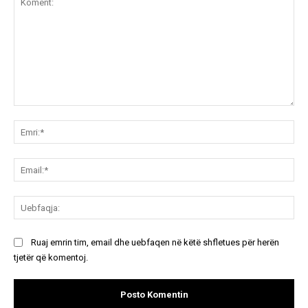
Koment:
Emr
Ema
Ue
Ruaj emrin tim, email dhe uebfaqen në këtë shfletues për herën
tjetër që komentoj.