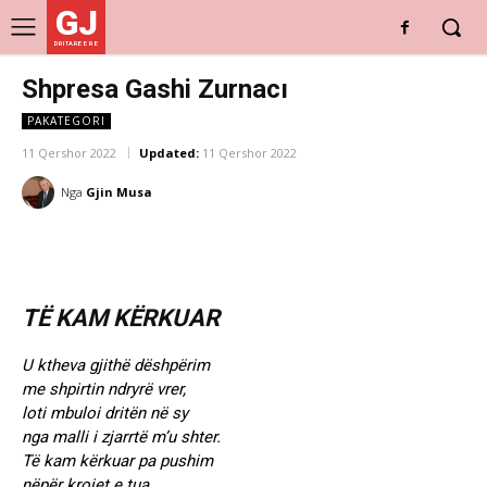
GJ
DRITARE E RE
Shpresa Gashi Zurnacı
PAKATEGORI
11 Qershor 2022
Updated:
11 Qershor 2022
Nga
Gjin Musa
TË KAM KËRKUAR
U ktheva gjithë dëshpërim
me shpirtin ndryrë vrer,
loti mbuloi dritën në sy
nga malli i zjarrtë m’u shter.
Të kam kërkuar pa pushim
nëpër krojet e tua,