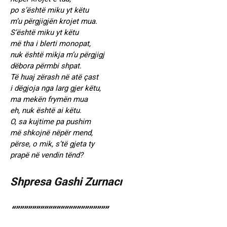
po s’është miku yt këtu
m’u përgjigjën krojet mua.
S’është miku yt këtu
më tha i blerti monopat,
nuk është mikja m’u përgjigj
dëbora përmbi shpat.
Të huaj zërash në atë çast
i dëgjoja nga larg gjer këtu,
ma mekën frymën mua
eh, nuk është ai këtu.
O, sa kujtime pa pushim
më shkojnë nëpër mend,
përse, o mik, s’të gjeta ty
prapë në vendin tënd?
Shpresa Gashi Zurnacı
“”””””””””””””””””””””””