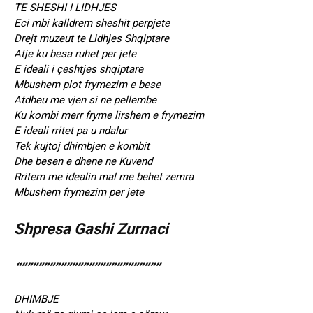
TE SHESHI I LIDHJES
Eci mbi kalldrem sheshit perpjete
Drejt muzeut te Lidhjes Shqiptare
Atje ku besa ruhet per jete
E ideali i çeshtjes shqiptare
Mbushem plot frymezim e bese
Atdheu me vjen si ne pellembe
Ku kombi merr fryme lirshem e frymezim
E ideali rritet pa u ndalur
Tek kujtoj dhimbjen e kombit
Dhe besen e dhene ne Kuvend
Rritem me idealin mal me behet zemra
Mbushem frymezim per jete
Shpresa Gashi Zurnaci
“”””””””””””””””””””””””””
DHIMBJE