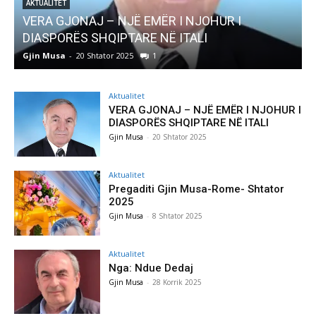
 I
AKTUALITET
Pregaditi Gjin Musa-Rome- Shtator 2025
Gjin Musa
-
8 Shtator 2025
0
Aktualitet
VERA GJONAJ – NJË EMËR I NJOHUR I
DIASPORËS SHQIPTARE NË ITALI
Gjin Musa
-
20 Shtator 2025
Aktualitet
Pregaditi Gjin Musa-Rome- Shtator
2025
Gjin Musa
-
8 Shtator 2025
Aktualitet
Nga: Ndue Dedaj
Gjin Musa
-
28 Korrik 2025