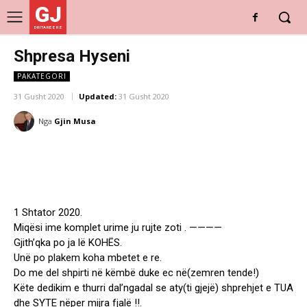
GJ
DRITARE E RE
Shpresa Hyseni
PAKATEGORI
31 Gusht 2020
Updated:
31 Gusht 2020
Nga
Gjin Musa
1 Shtator 2020.
Miqësi ime komplet urime ju rujte zoti . ————
Gjith’qka po ja lë KOHËS.
Unë po plakem koha mbetet e re.
Do me del shpirti në këmbë duke ec në(zemren tende!)
Këte dedikim e thurri dal’ngadal se aty(ti gjejë) shprehjet e TUA
dhe SYTE nëper mijra fjalë !!.