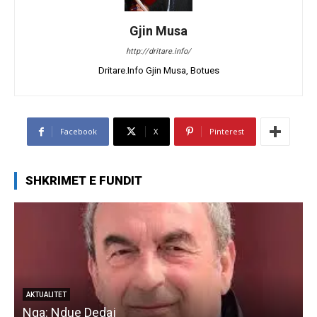
Gjin Musa
http://dritare.info/
Dritare.Info Gjin Musa, Botues
Facebook
X
Pinterest
SHKRIMET E FUNDIT
AKTUALITET
Nga: Ndue Dedaj
A