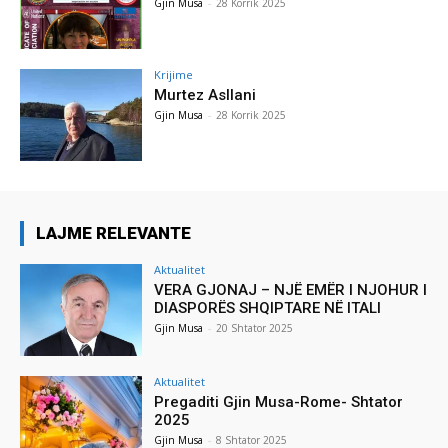
Gjin Musa
-
28 Korrik 2025
Krijime
Murtez Asllani
Gjin Musa
-
28 Korrik 2025
LAJME RELEVANTE
Aktualitet
VERA GJONAJ – NJË EMËR I NJOHUR I
DIASPORËS SHQIPTARE NË ITALI
Gjin Musa
-
20 Shtator 2025
Aktualitet
Pregaditi Gjin Musa-Rome- Shtator
2025
Gjin Musa
-
8 Shtator 2025