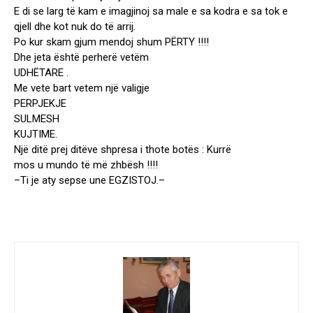
E di se larg të kam e imagjinoj sa male e sa kodra e sa tok e
qjell dhe kot nuk do të arrij.
Po kur skam gjum mendoj shum PËRTY !!!!
Dhe jeta është perherë vetëm
UDHËTARE .
Me vete bart vetem një valigje
PERPJEKJE
SULMESH
KUJTIME.
Një ditë prej ditëve shpresa i thote botës : Kurrë
mos u mundo të më zhbësh !!!!
–Ti je aty sepse une EGZISTOJ.–