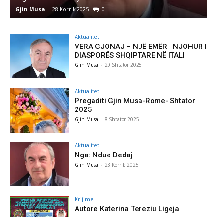
Gjin Musa
-
28 Korrik 2025
0
G
Aktualitet
VERA GJONAJ – NJË EMËR I NJOHUR I
DIASPORËS SHQIPTARE NË ITALI
Gjin Musa
-
20 Shtator 2025
Aktualitet
Pregaditi Gjin Musa-Rome- Shtator
2025
Gjin Musa
-
8 Shtator 2025
Aktualitet
Nga: Ndue Dedaj
Gjin Musa
-
28 Korrik 2025
Krijime
Autore Katerina Tereziu Ligeja