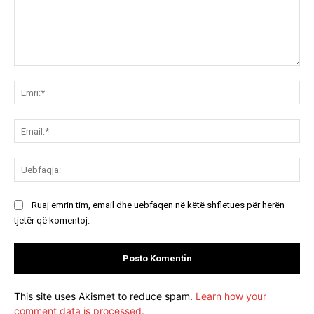
Koment:
Emr
Ema
Ue
Ruaj emrin tim, email dhe uebfaqen në këtë shfletues për herën
tjetër që komentoj.
This site uses Akismet to reduce spam.
Learn how your
comment data is processed.