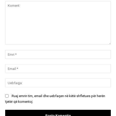
Koment:
Emr
Ema
Ue
Ruaj emrin tim, email dhe uebfaqen në këtë shfletues për herën
tjetër që komentoj.