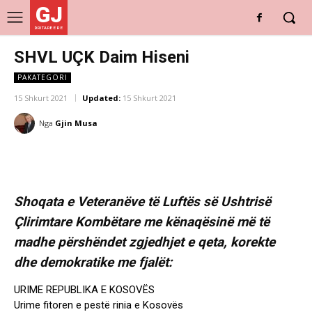
GJ
DRITARE E RE
SHVL UÇK Daim Hiseni
PAKATEGORI
15 Shkurt 2021
Updated:
15 Shkurt 2021
Nga
Gjin Musa
Shoqata e Veteranëve të Luftës së Ushtrisë
Çlirimtare Kombëtare me kënaqësinë më të
madhe përshëndet zgjedhjet e qeta, korekte
dhe demokratike me fjalët:
URIME REPUBLIKA E KOSOVËS
Urime fitoren e pestë rinia e Kosovës