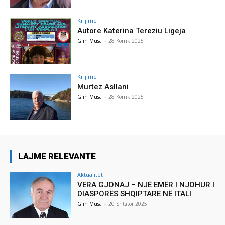
Krijime
Autore Katerina Tereziu Ligeja
Gjin Musa
-
28 Korrik 2025
Krijime
Murtez Asllani
Gjin Musa
-
28 Korrik 2025
LAJME RELEVANTE
Aktualitet
VERA GJONAJ – NJË EMËR I NJOHUR I
DIASPORËS SHQIPTARE NË ITALI
Gjin Musa
-
20 Shtator 2025