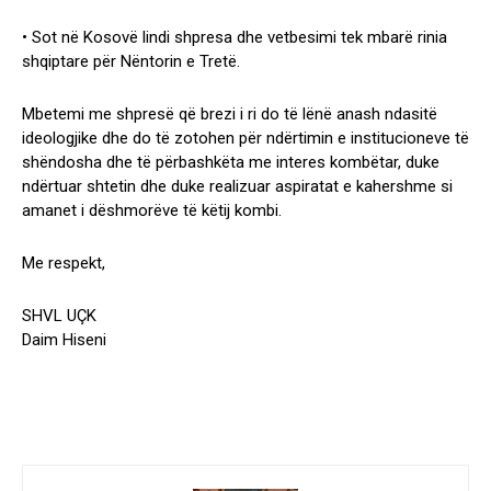
• Sot në Kosovë lindi shpresa dhe vetbesimi tek mbarë rinia
shqiptare për Nëntorin e Tretë.
Mbetemi me shpresë që brezi i ri do të lënë anash ndasitë
ideologjike dhe do të zotohen për ndërtimin e institucioneve të
shëndosha dhe të përbashkëta me interes kombëtar, duke
ndërtuar shtetin dhe duke realizuar aspiratat e kahershme si
amanet i dëshmorëve të këtij kombi.
Me respekt,
SHVL UÇK
Daim Hiseni