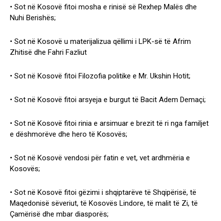
• Sot në Kosovë fitoi mosha e rinisë së Rexhep Malës dhe
Nuhi Berishës;
• Sot në Kosovë u materijalizua qëllimi i LPK-së të Afrim
Zhitisë dhe Fahri Fazliut
• Sot në Kosovë fitoi Filozofia politike e Mr. Ukshin Hotit;
• Sot në Kosovë fitoi arsyeja e burgut të Bacit Adem Demaçi;
• Sot në Kosovë fitoi rinia e arsimuar e brezit të ri nga familjet
e dëshmorëve dhe hero të Kosovës;
• Sot në Kosovë vendosi për fatin e vet, vet ardhmëria e
Kosovës;
• Sot në Kosovë fitoi gëzimi i shqiptarëve të Shqipërisë, të
Maqedonisë sëveriut, të Kosovës Lindore, të malit të Zi, të
Çamërisë dhe mbar diasporës;