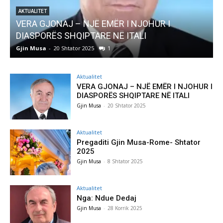
NJOHUR I
AKTUALITET
ALI
Pregaditi Gjin Musa-Rome- Shtator
Gjin Musa
-
8 Shtator 2025
0
Aktualitet
VERA GJONAJ – NJË EMËR I NJOHUR I
DIASPORËS SHQIPTARE NË ITALI
Gjin Musa
-
20 Shtator 2025
Aktualitet
Pregaditi Gjin Musa-Rome- Shtator
2025
Gjin Musa
-
8 Shtator 2025
Aktualitet
Nga: Ndue Dedaj
Gjin Musa
-
28 Korrik 2025