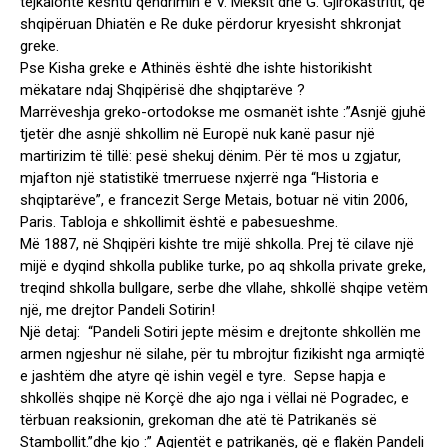
tejkalonte kështu qëndrimin e V. Meksit dhe G. Gjirokastritit, që
shqipëruan Dhiatën e Re duke përdorur kryesisht shkronjat
greke.
Pse Kisha greke e Athinës është dhe ishte historikisht
mëkatare ndaj Shqipërisë dhe shqiptarëve ?
Marrëveshja greko-ortodokse me osmanët ishte :”Asnjë gjuhë
tjetër dhe asnjë shkollim në Europë nuk kanë pasur një
martirizim të tillë: pesë shekuj dënim. Për të mos u zgjatur,
mjafton një statistikë tmerruese nxjerrë nga “Historia e
shqiptarëve”, e francezit Serge Metais, botuar në vitin 2006,
Paris. Tabloja e shkollimit është e pabesueshme.
Më 1887, në Shqipëri kishte tre mijë shkolla. Prej të cilave një
mijë e dyqind shkolla publike turke, po aq shkolla private greke,
treqind shkolla bullgare, serbe dhe vllahe, shkollë shqipe vetëm
një, me drejtor Pandeli Sotirin!
Një detaj: “Pandeli Sotiri jepte mësim e drejtonte shkollën me
armen ngjeshur në silahe, për tu mbrojtur fizikisht nga armiqtë
e jashtëm dhe atyre që ishin vegël e tyre. Sepse hapja e
shkollës shqipe në Korçë dhe ajo nga i vëllai në Pogradec, e
tërbuan reaksionin, grekoman dhe atë të Patrikanës së
Stambollit.”dhe kjo :” Agjentët e patrikanës, që e flakën Pandeli