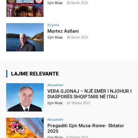
Gjin Musa
-
28 Korrik 2025
Krijime
Murtez Asllani
Gjin Musa
-
28 Korrik 2025
LAJME RELEVANTE
Aktualitet
VERA GJONAJ – NJË EMËR I NJOHUR I
DIASPORËS SHQIPTARE NË ITALI
Gjin Musa
-
20 Shtator 2025
Aktualitet
Pregaditi Gjin Musa-Rome- Shtator
2025
Gjin Musa
-
8 Shtator 2025