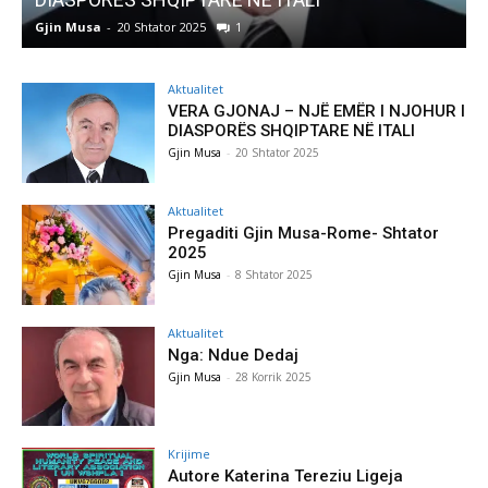
Gjin Musa
-
8 Shtator 2025
0
Aktualitet
VERA GJONAJ – NJË EMËR I NJOHUR I
DIASPORËS SHQIPTARE NË ITALI
Gjin Musa
-
20 Shtator 2025
Aktualitet
Pregaditi Gjin Musa-Rome- Shtator
2025
Gjin Musa
-
8 Shtator 2025
Aktualitet
Nga: Ndue Dedaj
Gjin Musa
-
28 Korrik 2025
Krijime
Autore Katerina Tereziu Ligeja