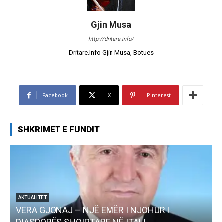
Gjin Musa
http://dritare.info/
Dritare.Info Gjin Musa, Botues
Facebook
X
Pinterest
SHKRIMET E FUNDIT
AKTUALITET
Pregaditi Gjin Musa-Rome- Shtator 2025