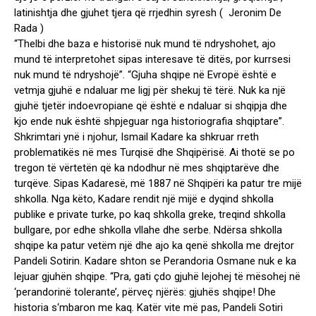
latinishtja dhe gjuhet tjera që rrjedhin syresh ( Jeronim De
Rada )
“Thelbi dhe baza e historisë nuk mund të ndryshohet, ajo
mund të interpretohet sipas interesave të ditës, por kurrsesi
nuk mund të ndryshojë”. “Gjuha shqipe në Evropë është e
vetmja gjuhë e ndaluar me ligj për shekuj të tërë. Nuk ka një
gjuhë tjetër indoevropiane që është e ndaluar si shqipja dhe
kjo ende nuk është shpjeguar nga historiografia shqiptare”.
Shkrimtari ynë i njohur, Ismail Kadare ka shkruar rreth
problematikës në mes Turqisë dhe Shqipërisë. Ai thotë se po
tregon të vërtetën që ka ndodhur në mes shqiptarëve dhe
turqëve. Sipas Kadaresë, më 1887 në Shqipëri ka patur tre mijë
shkolla. Nga këto, Kadare rendit një mijë e dyqind shkolla
publike e private turke, po kaq shkolla greke, treqind shkolla
bullgare, por edhe shkolla vllahe dhe serbe. Ndërsa shkolla
shqipe ka patur vetëm një dhe ajo ka qenë shkolla me drejtor
Pandeli Sotirin. Kadare shton se Perandoria Osmane nuk e ka
lejuar gjuhën shqipe. “Pra, gati çdo gjuhë lejohej të mësohej në
‘perandorinë tolerante’, përveç njërës: gjuhës shqipe! Dhe
historia s‘mbaron me kaq. Katër vite më pas, Pandeli Sotiri