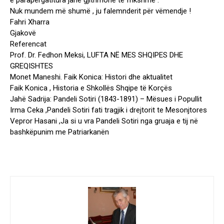
e parapërgatitura janë gjithmonë të frikshme .
Nuk mundem më shumë , ju falemnderit për vëmendje !
Fahri Xharra
Gjakovë
Referencat
Prof. Dr. Fedhon Meksi, LUFTA NË MES SHQIPES DHE
GREQISHTES
Monet Maneshi. Faik Konica: Histori dhe aktualitet
Faik Konica , Historia e Shkollës Shqipe të Korçës
Jahë Sadrija: Pandeli Sotiri (1843-1891) – Mësues i Popullit
Irma Ceka ,Pandeli Sotiri fati tragjik i drejtorit te Mesonjtores
Vepror Hasani ,Ja si u vra Pandeli Sotiri nga gruaja e tij në
bashkëpunim me Patriarkanën