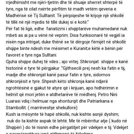
rrjedhimisht me njëri-tjetrin dhe të shuaje sherret shterpë të
tyre, nga të cilat nxirrte përfitim të madh vetëm qeveria e
Madhërisë së Tij Sulltanit. Të përpiqeshe të krijoje një shkollë
të tillë në një mjedis të tillë dukej si e kotë.”
Për fat të ligë, edhe fanatizmi i shqiptarëve muhamedanë nuk
mbeti as ai pa u vënë në veprim. Disa funksionarë të vegjël ia
nisën nga intrigat, duke thënë se të dërgoje fëmijët në shkollë
shqipe binte ndesh me mësimet e Kuranit;e këtë e bënin për
favoret e tyre nga Sulltani.
Gjuha shqipe duhej të vdes ; ajo vritej. Shkronjat shqipe e kanë
historinë e tyre të përgjakur .”Gjithsecili prej nesh ka fatin e tij,
madje dhe shkronjat kanë pasur fatin e tyre, sidomos
shkronjësit e tyre. Shpesh këto shkronja kanë ndjerë
ngrohtësinë e gjakut të atyre që i krijuan, apo hidhërimin e
helmit që mori jetën e atdhetarëve të mëdhenj. Petro Nini
Luarasi vdiq i helmuar nga xhonturqit dhe Patriarkana e
Stambollit. ( marrëveshje shekullore)
Kush ia mësynte të hapë shkollë, nuk kishte asnjë dyshim;
nuk do ta kishte aspak të lehtë. Me të mbërritur atje ( kudo në
Shqipëri ) do të nisnin edhe përgatitjet për vdekjen e tij. Vdekjet