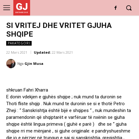
GJ
DRITARE E RE
SI VRITEJ DHE VRITET GJUHA
SHQIPE
PAKATEGORI
22 Mars 2021
Updated:
22 Mars 2021
Nga
Gjin Musa
shkruan Fahri Xharra
E donin vdekjen e gjuhës shqipe ; nuk mund ta duronin se
Thoti fliste shqip . Nuk mund te duronin se si e thotë Petro
Zheji : “ Sanskrishtja është bijë e shqipes “ , nuk mundeshin ta
paramendonin që shqiptarët e varfëruar të nxënin se gjuha
shqipe është lingua primeva ( gjuhë e parë ) dhe se “ gjuha
shqipe rri me mënjanë , si gjuhe origjinale: e pandryshueshme
dje jo e përzier në trungun e saj si sanskrishtja, greqishtja ,