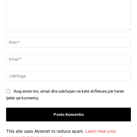
Koment:
Emr
Ema
Ue
Ruaj emrin tim, email dhe uebfaqen në këtë shfletues për herën
tjetër që komentoj.
This site uses Akismet to reduce spam.
Learn how your