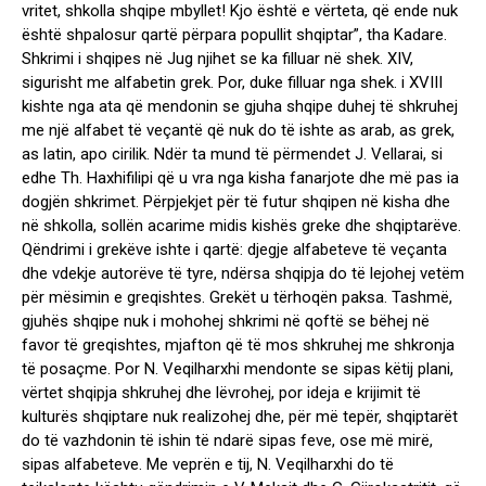
vritet, shkolla shqipe mbyllet! Kjo është e vërteta, që ende nuk
është shpalosur qartë përpara popullit shqiptar”, tha Kadare.
Shkrimi i shqipes në Jug njihet se ka filluar në shek. XIV,
sigurisht me alfabetin grek. Por, duke filluar nga shek. i XVIII
kishte nga ata që mendonin se gjuha shqipe duhej të shkruhej
me një alfabet të veçantë që nuk do të ishte as arab, as grek,
as latin, apo cirilik. Ndër ta mund të përmendet J. Vellarai, si
edhe Th. Haxhifilipi që u vra nga kisha fanarjote dhe më pas ia
dogjën shkrimet. Përpjekjet për të futur shqipen në kisha dhe
në shkolla, sollën acarime midis kishës greke dhe shqiptarëve.
Qëndrimi i grekëve ishte i qartë: djegje alfabeteve të veçanta
dhe vdekje autorëve të tyre, ndërsa shqipja do të lejohej vetëm
për mësimin e greqishtes. Grekët u tërhoqën paksa. Tashmë,
gjuhës shqipe nuk i mohohej shkrimi në qoftë se bëhej në
favor të greqishtes, mjafton që të mos shkruhej me shkronja
të posaçme. Por N. Veqilharxhi mendonte se sipas këtij plani,
vërtet shqipja shkruhej dhe lëvrohej, por ideja e krijimit të
kulturës shqiptare nuk realizohej dhe, për më tepër, shqiptarët
do të vazhdonin të ishin të ndarë sipas feve, ose më mirë,
sipas alfabeteve. Me veprën e tij, N. Veqilharxhi do të