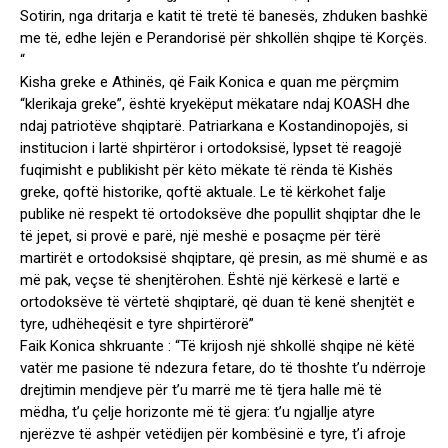
Sotirin, nga dritarja e katit të tretë të banesës, zhduken bashkë
me të, edhe lejën e Perandorisë për shkollën shqipe të Korçës.
“
Kisha greke e Athinës, që Faik Konica e quan me përçmim
“klerikaja greke”, është kryekëput mëkatare ndaj KOASH dhe
ndaj patriotëve shqiptarë. Patriarkana e Kostandinopojës, si
institucion i lartë shpirtëror i ortodoksisë, lypset të reagojë
fuqimisht e publikisht për këto mëkate të rënda të Kishës
greke, qoftë historike, qoftë aktuale. Le të kërkohet falje
publike në respekt të ortodoksëve dhe popullit shqiptar dhe le
të jepet, si provë e parë, një meshë e posaçme për tërë
martirët e ortodoksisë shqiptare, që presin, as më shumë e as
më pak, veçse të shenjtërohen. Është një kërkesë e lartë e
ortodoksëve të vërtetë shqiptarë, që duan të kenë shenjtët e
tyre, udhëheqësit e tyre shpirtërorë”
Faik Konica shkruante : “Të krijosh një shkollë shqipe në këtë
vatër me pasione të ndezura fetare, do të thoshte t’u ndërroje
drejtimin mendjeve për t’u marrë me të tjera halle më të
mëdha, t’u çelje horizonte më të gjera: t’u ngjallje atyre
njerëzve të ashpër vetëdijen për kombësinë e tyre, t’i afroje