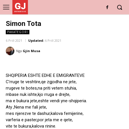
GJ
DRITARE E RE
Simon Tota
PAKATEGORI
6 Prill 2021
Updated:
6 Prill 2021
Nga
Gjin Musa
SHQIPERIA ESHTE EDHE E EMIGRANTEVE
C’rruge te veshtire,qe zgjodha ne jete,
rrugeve te botes,na priti vetem stuhia,
mbase nuk ishte,kjo rruga e drejte,
ma e bukura jete,eshte vendi yne-shqiperia.
Aty ,Nena me falì jete,
mes njerezve te dashur,kalova femijerine,
varferia e paster,por jeta me e qete,
vite te bukura,kalova rinine.