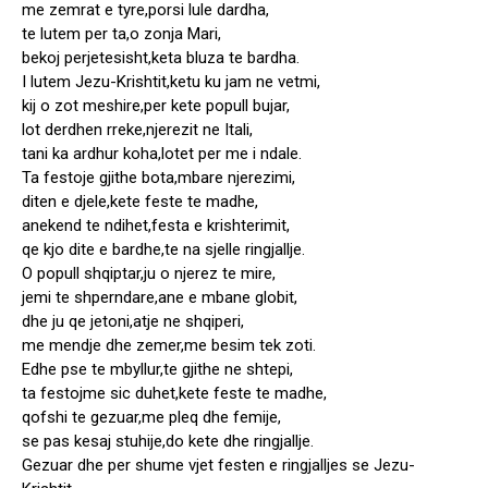
me zemrat e tyre,porsi lule dardha,
te lutem per ta,o zonja Mari,
bekoj perjetesisht,keta bluza te bardha.
I lutem Jezu-Krishtit,ketu ku jam ne vetmi,
kij o zot meshire,per kete popull bujar,
lot derdhen rreke,njerezit ne Itali,
tani ka ardhur koha,lotet per me i ndale.
Ta festoje gjithe bota,mbare njerezimi,
diten e djele,kete feste te madhe,
anekend te ndihet,festa e krishterimit,
qe kjo dite e bardhe,te na sjelle ringjallje.
O popull shqiptar,ju o njerez te mire,
jemi te shperndare,ane e mbane globit,
dhe ju qe jetoni,atje ne shqiperi,
me mendje dhe zemer,me besim tek zoti.
Edhe pse te mbyllur,te gjithe ne shtepi,
ta festojme sic duhet,kete feste te madhe,
qofshi te gezuar,me pleq dhe femije,
se pas kesaj stuhije,do kete dhe ringjallje.
Gezuar dhe per shume vjet festen e ringjalljes se Jezu-