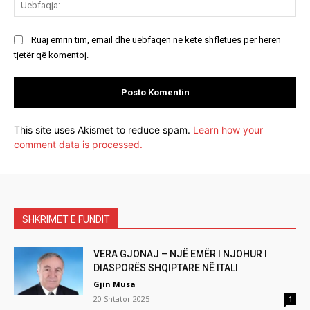
Ruaj emrin tim, email dhe uebfaqen në këtë shfletues për herën
tjetër që komentoj.
This site uses Akismet to reduce spam.
Learn how your
comment data is processed.
SHKRIMET E FUNDIT
VERA GJONAJ – NJË EMËR I NJOHUR I
DIASPORËS SHQIPTARE NË ITALI
Gjin Musa
20 Shtator 2025
1