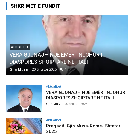
SHKRIMET E FUNDIT
AKTUALITET
Pregaditi Gjin Musa-Rome- Shtator 2025
Gjin Musa
-
8 Shtator 2025
0
Aktualitet
VERA GJONAJ – NJË EMËR I NJOHUR I
DIASPORËS SHQIPTARE NË ITALI
Gjin Musa
-
20 Shtator 2025
Aktualitet
Pregaditi Gjin Musa-Rome- Shtator
2025