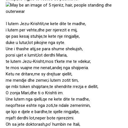
I lutem Jezu-Krishtit,ne kete dite te madhe,
i lutem per vehte,dhe per njerezit e mij,
qe pas kesaj stuhije,te kete nje ringjallje,
duke u lutur,lot pikojne nga syte.
Une i thashe atij,se para shume shekujsh,
porsi ujet e lumit,lot derdhi Maria,
te lutem Jezu-Krisht,mos t’kete me te vdekur,
te mos vuajne me nenat,andej nga shqiperia.
Ketu ne dritare,me sy drejtuar qiellit,
me mendje dhe zemer,i lutem zotit tim,
qe mbi token shqiptare,te shendrite rrezja e diellit,
O zonja Mari,dhe ti o Krishti im.
Une lutem nga qielli,qe ne kete dite te madhe,
neqoftese eshte nga zoti,te ndale zemerimin,
qe kjo e djele e bardhe,te sjelle ringjallje,
mjaft derdhi lot,neper bote njerezimi.
Oh sa jete doktorash,po’ humbin ne Itali,