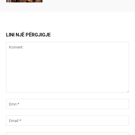
LINI NJË PËRGJIGJE
Koment:
Emr
Ema
Ue