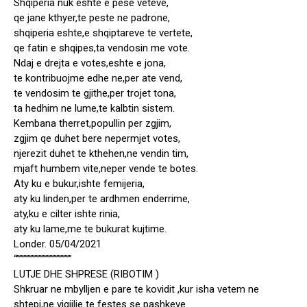
Shqiperia nuk eshte e pese veteve,
qe jane kthyer,te peste ne padrone,
shqiperia eshte,e shqiptareve te vertete,
qe fatin e shqipes,ta vendosin me vote.
Ndaj e drejta e votes,eshte e jona,
te kontribuojme edhe ne,per ate vend,
te vendosim te gjithe,per trojet tona,
ta hedhim ne lume,te kalbtin sistem.
Kembana therret,popullin per zgjim,
zgjim qe duhet bere nepermjet votes,
njerezit duhet te kthehen,ne vendin tim,
mjaft humbem vite,neper vende te botes.
Aty ku e bukur,ishte femijeria,
aty ku linden,per te ardhmen enderrime,
aty,ku e cilter ishte rinia,
aty ku lame,me te bukurat kujtime.
Londer. 05/04/2021
“””””””””””””””””””””
LUTJE DHE SHPRESE (RIBOTIM )
Shkruar ne mbylljen e pare te kovidit ,kur isha vetem ne
shtepi,ne vigjilie te festes se pashkeve.