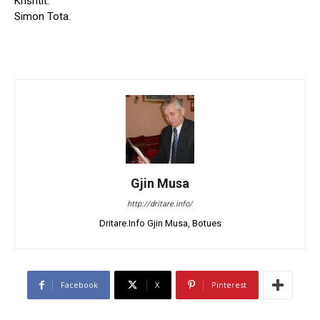
Krishtit.
Simon Tota.
Gjin Musa
http://dritare.info/
Dritare.Info Gjin Musa, Botues
Facebook
X
Pinterest