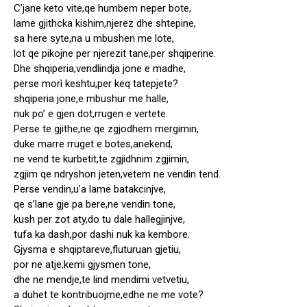
C’jane keto vite,qe humbem neper bote,
lame gjithcka kishim,njerez dhe shtepine,
sa here syte,na u mbushen me lote,
lot qe pikojne per njerezit tane,per shqiperine.
Dhe shqiperia,vendlindja jone e madhe,
perse morì keshtu,per keq tatepjete?
shqiperia jone,e mbushur me halle,
nuk po’ e gjen dot,rrugen e vertete.
Perse te gjithe,ne qe zgjodhem mergimin,
duke marre rruget e botes,anekend,
ne vend te kurbetit,te zgjidhnim zgjimin,
zgjim qe ndryshon jeten,vetem ne vendin tend.
Perse vendin,u’a lame batakcinjve,
qe s’lane gje pa bere,ne vendin tone,
kush per zot aty,do tu dale hallegjinjve,
tufa ka dash,por dashi nuk ka kembore.
Gjysma e shqiptareve,fluturuan gjetiu,
por ne atje,kemi gjysmen tone,
dhe ne mendje,te lind mendimi vetvetiu,
a duhet te kontribuojme,edhe ne me vote?