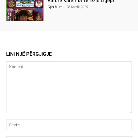
Autore Katerina Tereziu Ligeja
Gjin Musa
-
28 Korrik 2025
LINI NJË PËRGJIGJE
Koment:
Emr