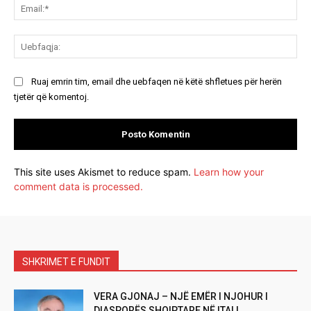
Ema
Ue
Ruaj emrin tim, email dhe uebfaqen në këtë shfletues për herën
tjetër që komentoj.
This site uses Akismet to reduce spam.
Learn how your
comment data is processed.
SHKRIMET E FUNDIT
VERA GJONAJ – NJË EMËR I NJOHUR I
DIASPORËS SHQIPTARE NË ITALI