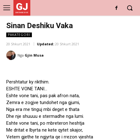
GJ
DRITARE E RE
Sinan Deshiku Vaka
PAKATEGORI
20 Shkurt 2021
Updated:
20 Shkurt 2021
Nga
Gjin Musa
Pershtatur ky rikthim.
ESHTE VONE TANI…
Eshte vone tani, pas pak afron nata,
Zemra e zogjve tundohet nga gjumi,
Nga era me tinguj mbi deget e thata
Dhe nje shuuuu e stermadhe nga lumi.
Eshte vone tani, po mbreteron heshtja
Me dritat e lbyrta ne kete qytet skajor,
Vetem gjethe te ngjyrta qe i rrezon vjeshta