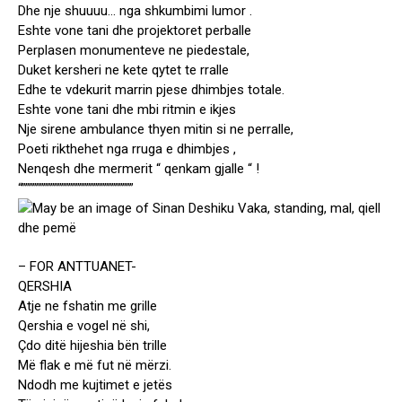
Dhe nje shuuuu… nga shkumbimi lumor .
Eshte vone tani dhe projektoret perballe
Perplasen monumenteve ne piedestale,
Duket kersheri ne kete qytet te rralle
Edhe te vdekurit marrin pjese dhimbjes totale.
Eshte vone tani dhe mbi ritmin e ikjes
Nje sirene ambulance thyen mitin si ne perralle,
Poeti rikthehet nga rruga e dhimbjes ,
Nenqesh dhe mermerit “ qenkam gjalle “ !
“”””””””””””””””””””””””””””””””
– FOR ANTTUANET-
QERSHIA
Atje ne fshatin me grille
Qershia e vogel në shi,
Çdo ditë hijeshia bën trille
Më flak e më fut në mërzi.
Ndodh me kujtimet e jetës