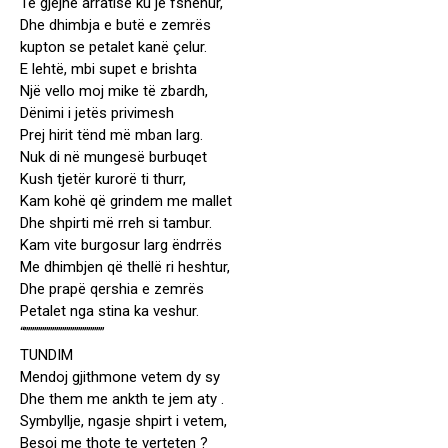
Të gjejnë arratisë ku je fshehur,
Dhe dhimbja e butë e zemrës
kupton se petalet kanë çelur.
E lehtë, mbi supet e brishta
Një vello moj mike të zbardh,
Dënimi i jetës privimesh
Prej hirit tënd më mban larg.
Nuk di në mungesë burbuqet
Kush tjetër kurorë ti thurr,
Kam kohë që grindem me mallet
Dhe shpirti më rreh si tambur.
Kam vite burgosur larg ëndrrës
Me dhimbjen që thellë ri heshtur,
Dhe prapë qershia e zemrës
Petalet nga stina ka veshur.
“””””””””””””””””””””
TUNDIM
Mendoj gjithmone vetem dy sy
Dhe them me ankth te jem aty .
Symbyllje, ngasje shpirt i vetem,
Besoj me thote te verteten ?