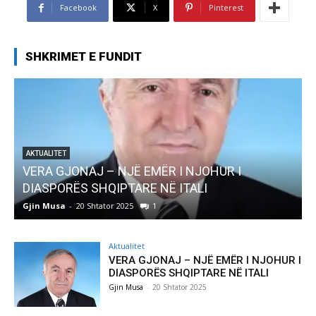
Facebook
X
Pinterest
SHKRIMET E FUNDIT
AKTUALITET
Pregaditi Gjin Musa-Rome- Shtator 2025
Gjin Musa
-
8 Shtator 2025
0
Aktualitet
VERA GJONAJ – NJË EMËR I NJOHUR I
DIASPORËS SHQIPTARE NË ITALI
Gjin Musa
-
20 Shtator 2025