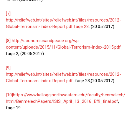
[7]
http://reliefweb.int/sites/reliefweb.int/files/resources/2012-
Global-Terrorism-Index-Report.pdf faqe 23
, (20.05.2017).
[8]
http://economicsandpeace.org/wp-
content/uploads/2015/11/Global-Terrorism-Index-2015.pdf
faqe 2, (20.05.2017).
[9]
http://reliefweb.int/sites/reliefweb.int/files/resources/2012-
Global-Terrorism-Index-Report.pdf
faqe 23,(20.05.2017).
[10]
https://www.kellogg.northwestern.edu/faculty/benmelech/
html/BenmelechPapers/ISIS_April_13_2016_Effi_final.pdf
,
faqe 19.