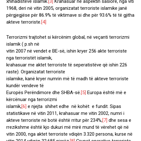
xhihadistëve islamik.
[3]
Krahasuar në aspektin sasiorë, nga viti
1968, deri në vitin 2005, organizatat terroriste islamike janë
përgjegjëse për 86.9% të viktimave si dhe për 93.6% të të gjitha
akteve terroriste.
[4]
Terrorizmi trajtohet si kërcënim global, në veçanti terrorizmi
islamik ( p.sh në
vitin 2007 në vendet e BE-së, ishin kryer 256 akte terroriste
nga terroristët islamik,
krahasuar me aktet terroriste të seperatistëve që ishin 226
raste). Organizatat terroriste
islamike, kanë kryer numrin më të madh të akteve terroriste
kundër vendeve të
Europës Perëndimore dhe SHBA-së.
[5]
Europa është më e
kërcënuar nga terrorizmi
islamik,
[6]
e njejta shihet edhe në kohët e fundit. Sipas
statistikave në vitin 2011, krahasuar me vitin 2002, numri i
akteve terroriste në botë është rritur për 234%,
[7]
dhe sesa e
rrezikshme është kjo dukuri më mirë mund të vërehet që në
vitin 2000, nga aktet terroriste vdiqën 3.320 persona, kurse në