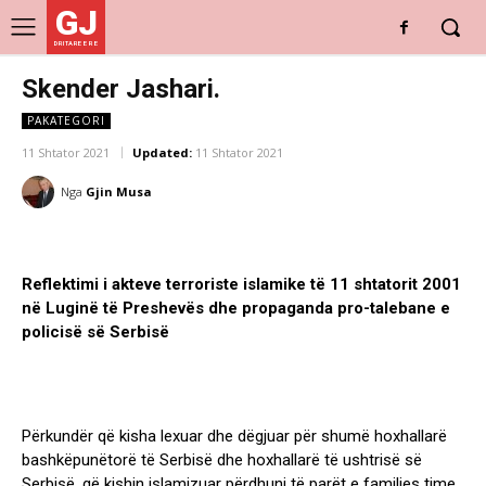
GJ
DRITARE E RE
Skender Jashari.
PAKATEGORI
11 Shtator 2021
Updated:
11 Shtator 2021
Nga
Gjin Musa
Reflektimi i akteve terroriste islamike të 11 shtatorit 2001
në Luginë të Preshevës dhe propaganda pro-talebane e
policisë së Serbisë
Përkundër që kisha lexuar dhe dëgjuar për shumë hoxhallarë
bashkëpunëtorë të Serbisë dhe hoxhallarë të ushtrisë së
Serbisë, që kishin islamizuar përdhuni të parët e familjes time