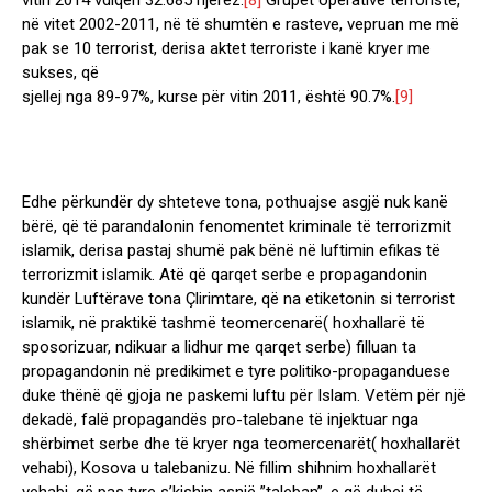
vitin 2014 vdiqën 32.685 njerëz.
[8]
Grupet operative terroriste,
në vitet 2002-2011, në të shumtën e rasteve, vepruan me më
pak se 10 terrorist, derisa aktet terroriste i kanë kryer me
sukses, që
sjellej nga 89-97%, kurse për vitin 2011, është 90.7%.
[9]
Edhe përkundër dy shteteve tona, pothuajse asgjë nuk kanë
bërë, që të parandalonin fenomentet kriminale të terrorizmit
islamik, derisa pastaj shumë pak bënë në luftimin efikas të
terrorizmit islamik. Atë që qarqet serbe e propagandonin
kundër Luftërave tona Çlirimtare, që na etiketonin si terrorist
islamik, në praktikë tashmë teomercenarë( hoxhallarë të
sposorizuar, ndikuar a lidhur me qarqet serbe) filluan ta
propagandonin në predikimet e tyre politiko-propaganduese
duke thënë që gjoja ne paskemi luftu për Islam. Vetëm për një
dekadë, falë propagandës pro-talebane të injektuar nga
shërbimet serbe dhe të kryer nga teomercenarët( hoxhallarët
vehabi), Kosova u talebanizu. Në fillim shihnim hoxhallarët