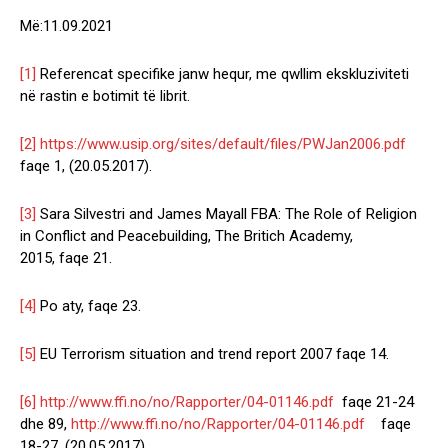
Më:11.09.2021
[1]
Referencat specifike janw hequr, me qwllim ekskluziviteti
në rastin e botimit të librit.
[2]
https://www.usip.org/sites/default/files/PWJan2006.pdf
faqe 1, (20.05.2017).
[3]
Sara Silvestri and James Mayall FBA: The Role of Religion
in Conflict and Peacebuilding, The Britich Academy,
2015, faqe 21.
[4]
Po aty, faqe 23.
[5]
EU Terrorism situation and trend report 2007 faqe 14.
[6]
http://www.ffi.no/no/Rapporter/04-01146.pdf
faqe 21-24
dhe 89,
http://www.ffi.no/no/Rapporter/04-01146.pdf
faqe
18-27. (20.05.2017).