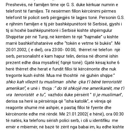
Preshevës, në familjen time vje G. S. duke kërkuar numrin e
telefonit të familjes. Të nesërmen fillon kërcënimi përmes
telefonit të policit serb përgjegjës të lagjes tonë. Personin G.S.
e njihnim familjen e tij për bashkëpunëtorë të Serbisë, gjyshi i
tij si hoxhë bashkëpunëtorë i Serbisë kishte shpërngulur
Shqipëtar për në Turqi, në këmbim të një “hajmalie” u kishte
marrë bashkëfshatarëve edhe “tokën e vetme të bukës”. Më
20.01.2002, ( e diel), ora 23:00- 00:00, thërret në telefon një
serb, personalisht e kam hapur telin, derisa në dhomë ishin
prezent edhe disa mysafirë( fqinjë tonë). Gjatë kësaj kohe 6
herë thërret dhe herat e fundit filloi të kërcënonte dhe nuk
tregonte kush është. Mua më thoshtë në gjuhën shqipe:”
shko kah vllezrit tu musliman shihe çka t’i bënë terroristët
amerikan”,
e unë i thoja
:” do të shkojë me amerikanët, me t’i
vra terroristët e tu”,
vazhdoi duke përsërit ”
ti je musliman
”,
derisa sa herë ia përsërisja që ”isha katolik”, e vëreja që
reagonte shumë më ashpër, e pastaj filloi të fyente dhe
kërcënonte edhe më rëndë. Më 21.01.2002( e hënë), ora 00:30
të natës, ka telefonu sërish polici serb, i cili u identifiku me
emër e mbiemër, në bazë të zërit nga babai im, ku edhe kishte