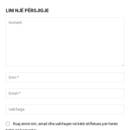
LINI NJË PËRGJIGJE
Koment:
Emr
Ema
Ue
Ruaj emrin tim, email dhe uebfaqen në këtë shfletues për herën