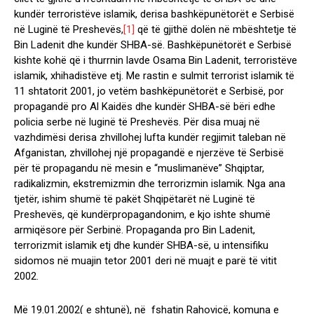
kundër terroristëve islamik, derisa bashkëpunëtorët e Serbisë
në Luginë të Preshevës,
[1]
që të gjithë dolën në mbështetje të
Bin Ladenit dhe kundër SHBA-së. Bashkëpunëtorët e Serbisë
kishte kohë që i thurrnin lavde Osama Bin Ladenit, terroristëve
islamik, xhihadistëve etj. Me rastin e sulmit terrorist islamik të
11 shtatorit 2001, jo vetëm bashkëpunëtorët e Serbisë, por
propagandë pro Al Kaidës dhe kundër SHBA-së bëri edhe
policia serbe në luginë të Preshevës. Për disa muaj në
vazhdimësi derisa zhvillohej lufta kundër regjimit taleban në
Afganistan, zhvillohej një propagandë e njerzëve të Serbisë
për të propagandu në mesin e “muslimanëve” Shqiptar,
radikalizmin, ekstremizmin dhe terrorizmin islamik. Nga ana
tjetër, ishim shumë të pakët Shqipëtarët në Luginë të
Preshevës, që kundërpropagandonim, e kjo ishte shumë
armiqësore për Serbinë. Propaganda pro Bin Ladenit,
terrorizmit islamik etj dhe kundër SHBA-së, u intensifiku
sidomos në muajin tetor 2001 deri në muajt e parë të vitit
2002.
Më 19.01.2002( e shtunë), në fshatin Rahovicë, komuna e