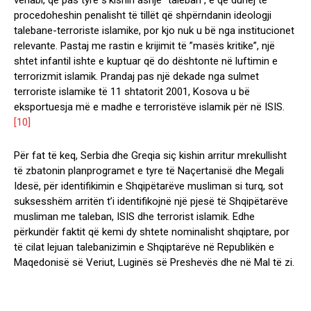
vehabi, që pas tyre s’kishin asnjë ”taleban”, e që duhej të
procedoheshin penalisht të tillët që shpërndanin ideologji
talebane-terroriste islamike, por kjo nuk u bë nga institucionet
relevante. Pastaj me rastin e krijimit të ”masës kritike”, një
shtet infantil ishte e kuptuar që do dështonte në luftimin e
terrorizmit islamik. Prandaj pas një dekade nga sulmet
terroriste islamike të 11 shtatorit 2001, Kosova u bë
eksportuesja më e madhe e terroristëve islamik për në ISIS.
[10]
Për fat të keq, Serbia dhe Greqia siç kishin arritur mrekullisht
të zbatonin planprogramet e tyre të Naçertanisë dhe Megali
Idesë, për identifikimin e Shqipëtarëve musliman si turq, sot
suksesshëm arritën t’i identifikojnë një pjesë të Shqipëtarëve
musliman me taleban, ISIS dhe terrorist islamik. Edhe
përkundër faktit që kemi dy shtete nominalisht shqiptare, por
të cilat lejuan talebanizimin e Shqiptarëve në Republikën e
Maqedonisë së Veriut, Luginës së Preshevës dhe në Mal të zi.