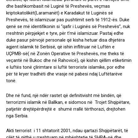
dhe bashkombasit në Luginë të Preshevës, veçmas
kriptokatolikët(Laramanët) e Karadakut të Luginës së
Preshevës, të islamizuar pas pushtimit serb të 1912-ës. Duke
qenë se më identifikonin si “qafir i Luginës së Preshevës”, nuk
rreshtnin përpjekjet e tyre, për t’më islamizuar. Pastaj edhe
duke pasur përvojë personale që kisha hetuar disa dhjetëra
agjent islamik të Serbisë, që ishin inflitruar në Luftën e
UÇPMB-së( në Zonën Operative të Preshevës, me theks të
veçantë në Bukoc dhe në Rahovicë), që kishin qëllim etiketimin
e luftës tonë çlirimtare si luftë terroriste islamike, por edhe
për të kryer tradhëti dhe vrasje në pabesi ndaj Luftëtarëve
tonë.
Dhe në fund, një ndër rastet që definitivisht më bindën, që
terrorizmi islamik në Ballkan, e sidomos në Trojet Shqipëtare,
patjetër drejtëpërdrejtë e shumë rrallë tërthorazi, drejtohen
nga Serbia.
Akti terrorist i 11 shtatorit 2001, ndau qartazi Shqipëtarët, të
cilët të gjithë u rreshtuam në mbështetje të SHBA-së dhe