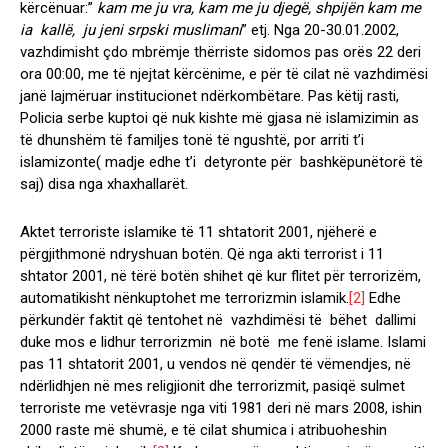
kërcënuar:”
kam me ju vra, kam me ju djegë, shpijën kam me
ia kallë, ju jeni srpski muslimani
” etj. Nga 20-30.01.2002,
vazhdimisht çdo mbrëmje thërriste sidomos pas orës 22 deri
ora 00:00, me të njejtat kërcënime, e për të cilat në vazhdimësi
janë lajmëruar institucionet ndërkombëtare. Pas këtij rasti,
Policia serbe kuptoi që nuk kishte më gjasa në islamizimin as
të dhunshëm të familjes tonë të ngushtë, por arriti t’i
islamizonte( madje edhe t’i detyronte për bashkëpunëtorë të
saj) disa nga xhaxhallarët.
Aktet terroriste islamike të 11 shtatorit 2001, njëherë e
përgjithmonë ndryshuan botën. Që nga akti terrorist i 11
shtator 2001, në tërë botën shihet që kur flitet për terrorizëm,
automatikisht nënkuptohet me terrorizmin islamik.
[2]
Edhe
përkundër faktit që tentohet në vazhdimësi të bëhet dallimi
duke mos e lidhur terrorizmin në botë me fenë islame. Islami
pas 11 shtatorit 2001, u vendos në qendër të vëmendjes, në
ndërlidhjen në mes religjionit dhe terrorizmit, pasiqë sulmet
terroriste me vetëvrasje nga viti 1981 deri në mars 2008, ishin
2000 raste më shumë, e të cilat shumica i atribuoheshin