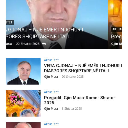
AKTUALITET
Pregaditi Gjin Musa-Rome- Shtator 2025
Gjin Musa
-
8 Shtator 2025
0
G
Aktualitet
VERA GJONAJ – NJË EMËR I NJOHUR I
DIASPORËS SHQIPTARE NË ITALI
Gjin Musa
-
20 Shtator 2025
Aktualitet
Pregaditi Gjin Musa-Rome- Shtator
2025
Gjin Musa
-
8 Shtator 2025
Aktualitet