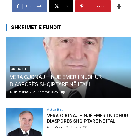
Facebook
X
Pinterest
SHKRIMET E FUNDIT
AKTUALITET
VERA GJONAJ – NJË EMËR I NJOHUR I
DIASPORËS SHQIPTARE NË ITALI
Gjin Musa
-
20 Shtator 2025
1
G
Aktualitet
VERA GJONAJ – NJË EMËR I NJOHUR I
DIASPORËS SHQIPTARE NË ITALI
Gjin Musa
-
20 Shtator 2025