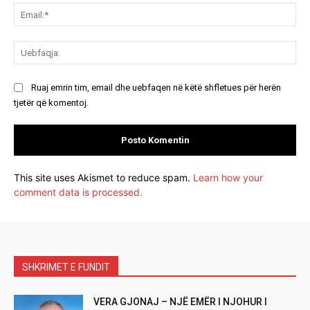
Ema
Ue
Ruaj emrin tim, email dhe uebfaqen në këtë shfletues për herën
tjetër që komentoj.
This site uses Akismet to reduce spam.
Learn how your
comment data is processed.
SHKRIMET E FUNDIT
VERA GJONAJ – NJË EMËR I NJOHUR I