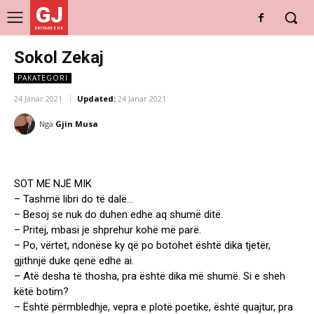
GJ
DRITARE E RE
Sokol Zekaj
PAKATEGORI
24 Janar 2021
Updated:
24 Janar 2021
Nga
Gjin Musa
SOT ME NJË MIK
– Tashmë libri do të dalë…
– Besoj se nuk do duhen edhe aq shumë ditë.
– Pritej, mbasi je shprehur kohë më parë.
– Po, vërtet, ndonëse ky që po botohet është diҫka tjetër,
gjithnjë duke qenë edhe ai.
– Atë desha të thosha, pra është diҫka më shumë. Si e sheh
këtë botim?
– Është përmbledhje, vepra e plotë poetike, është quajtur, pra