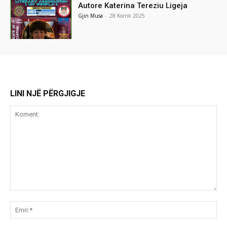
Autore Katerina Tereziu Ligeja
Gjin Musa
-
28 Korrik 2025
LINI NJË PËRGJIGJE
Koment:
Emr