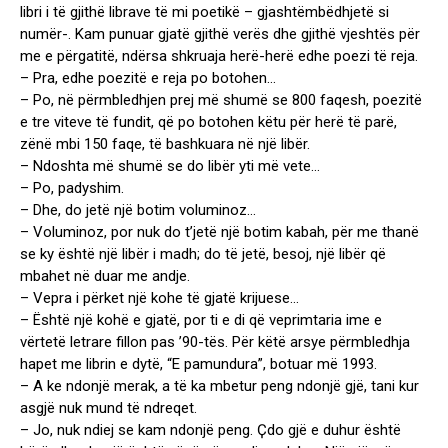
libri i të gjithë librave të mi poetikë – gjashtëmbëdhjetë si
numër-. Kam punuar gjatë gjithë verës dhe gjithë vjeshtës për
me e përgatitë, ndërsa shkruaja herë-herë edhe poezi të reja.
– Pra, edhe poezitë e reja po botohen…
– Po, në përmbledhjen prej më shumë se 800 faqesh, poezitë
e tre viteve të fundit, që po botohen këtu për herë të parë,
zënë mbi 150 faqe, të bashkuara në një libër.
– Ndoshta më shumë se ҫdo libër yti më vete…
– Po, padyshim.
– Dhe, do jetë një botim voluminoz…
– Voluminoz, por nuk do t’jetë një botim kabah, për me thanë
se ky është një libër i madh; do të jetë, besoj, një libër që
mbahet në duar me andje.
– Vepra i përket një kohe të gjatë krijuese…
– Është një kohë e gjatë, por ti e di që veprimtaria ime e
vërtetë letrare fillon pas ’90-tës. Për këtë arsye përmbledhja
hapet me librin e dytë, “E pamundura”, botuar më 1993.
– A ke ndonjë merak, a të ka mbetur peng ndonjë gjë, tani kur
asgjë nuk mund të ndreqet.
– Jo, nuk ndiej se kam ndonjë peng. Ҫdo gjë e duhur është