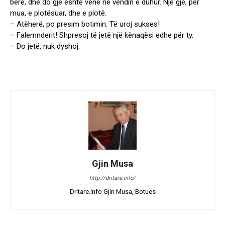
bërë, dhe ҫdo gjë është vënë në vendin e duhur. Një gjë, për
mua, e plotësuar, dhe e plotë.
– Atëherë, po presim botimin. Të uroj sukses!
– Falemnderit! Shpresoj të jetë një kënaqësi edhe për ty.
– Do jetë, nuk dyshoj.
Gjin Musa
http://dritare.info/
Dritare.Info Gjin Musa, Botues