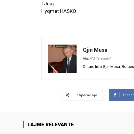
I Juaj
Hyqmet HASKO
Gjin Musa
http://dritare.info/
Dritare.Info Gjin Musa, Botues
Faceb
Shpërndaje
LAJME RELEVANTE