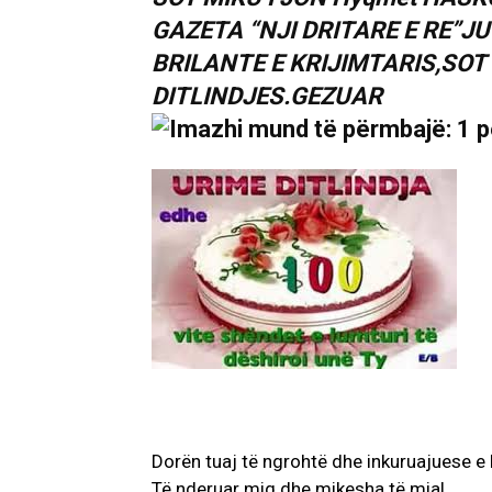
GAZETA “NJI DRITARE E RE”J
BRILANTE E KRIJIMTARIS,SOT
DITLINDJES.GEZUAR
Dorën tuaj të ngrohtë dhe inkuruajuese e
Të nderuar miq dhe mikesha të mia!