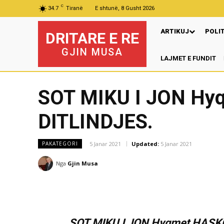
C
34.7
Tiranë
E shtunë, 8 Gusht 2026
ARTIKUJ
POLI
DRITARE E RE
GJIN MUSA
LAJMET E FUNDIT
SOT MIKU I JON H
DITLINDJES.
5 Janar 2021
Updated:
5 Janar 2021
PAKATEGORI
Nga
Gjin Musa
SOT MIKU I JON Hyqmet HASK