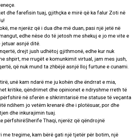
yeneçe.
et dhe farefisin tuaj, gjithçka e mirë që ka falur Zoti në
u!
kë, me njerëz që i dua dhe më duan, pasi një jetë në
e mangut, edhe nëse do të jetosh me shekuj e jo me vite e
 jetuar asnjë ditë.
nqertë, drejt jush udhëtoj gjithmonë, edhe kur nuk
e shpirt, me rrugët e komunkimit virtual, jam mes jush,
qertë, që nuk mund ta zhbëjë asnjë lloj furtune e cunami.
ështirë, unë kam ndarë me ju kohën dhe ëndrrat e mia,
imet kritike, qëndrimet dhe opinionet e ndryshme rreth të
 përfshirë në sferën e shkrimtarisë me statuse të veçanta
këtë ndihem jo vetëm krenarë dhe i plotësuar, por dhe
tjen dhe inkurajimin tuaj.
 ri me tregime, kam bërë gati një tjetër për botim, një