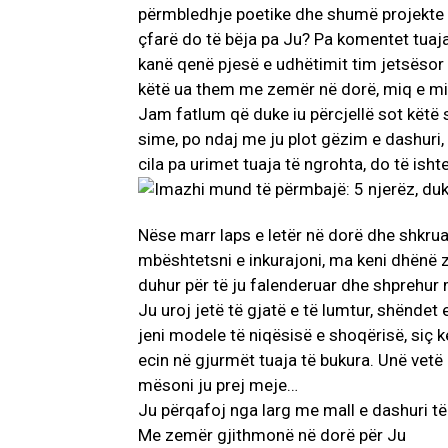
përmbledhje poetike dhe shumë projekte të 
çfarë do të bëja pa Ju? Pa komentet tuaja,
kanë qenë pjesë e udhëtimit tim jetsësor 
këtë ua them me zemër në dorë, miq e mi
Jam fatlum që duke iu përcjellë sot këtë s
sime, po ndaj me ju plot gëzim e dashuri, pl
cila pa urimet tuaja të ngrohta, do të ish
Nëse marr laps e letër në dorë dhe shkrua
mbështetsni e inkurajoni, ma keni dhënë 
duhur për të ju falenderuar dhe shprehur m
Ju uroj jetë të gjatë e të lumtur, shëndet
jeni modele të niqësisë e shoqërisë, siç k
ecin në gjurmët tuaja të bukura. Unë vetë
mësoni ju prej meje…
Ju përqafoj nga larg me mall e dashuri të
Me zemër gjithmonë në dorë për Ju