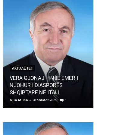
AKTUALITET
AKTUALITET
VERA GJONAJ – NJË EMËR I
NJOHUR I DIASPORËS
Pregaditi Gji
SHQIPTARE NË ITALI
Shtator 2025
Gjin Musa
-
20 Shtator 2025
1
Gjin Musa
-
8 Shtat