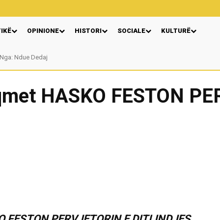
TIKË
OPINIONE
HISTORI
SOCIALE
KULTURË
Nga: Ndue Dedaj
yqmet HASKO FESTON PE
O FESTON PERVJETORIN E DITLINDJES.