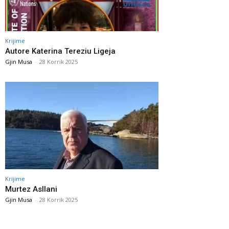
Krijime
Autore Katerina Tereziu Ligeja
Gjin Musa
-
28 Korrik 2025
Krijime
Murtez Asllani
Gjin Musa
-
28 Korrik 2025