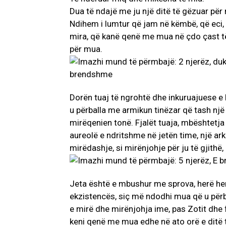
Dua të ndajë me ju një ditë të gëzuar për 
Ndihem i lumtur që jam në këmbë, që eci, p
mira, që kanë qenë me mua në çdo çast të
për mua.
Dorën tuaj të ngrohtë dhe inkuruajuese e
u përballa me armikun tinëzar që tash një 
mirëqenien tonë. Fjalët tuaja, mbështetja 
aureolë e ndritshme në jetën time, një ark
mirëdashje, si mirënjohje për ju të gjithë
Jeta është e mbushur me sprova, herë herë
ekzistencës, siç më ndodhi mua që u përb
e mirë dhe mirënjohja ime, pas Zotit dhe 
keni qenë me mua edhe në ato orë e ditë t