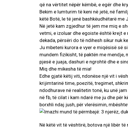
që na vërtitet nëpër këmbë, e egër dhe kr
Bekim e lumturim të keni në jetë, në familj
këtë Botë, le të jenë bashkëudhëtarë me J
Në jetë kam zgjedhur të jem me miq e sho
vetmi, e izoluar dhe egoiste është krejt 
dekada, përsëri do të ndihesh sikur nuk ke
Ju mbeteni kurora e vyer e miqësisë së si
mundem fizikisht, të paktën me mendje, m
pjesë e juaja, dashuri e ngrohtë dhe e sin
Miq dhe mikesha të mia!
Edhe gjatë këtij viti, ndonëse një vit i v
krijimtarinë time, poezitë, tregimet, shkr
ndodhurave në realitetin tonë, ku unë jam
në fb, të cilat i kam ndarë me ju dhe për 
borxhli ndaj jush, për vlerësimin, mbështe
Në këtë vit të vështirë, botova një libër të