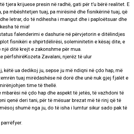
tjera krijuese presin në radhë, gati për t’u bërë realitet. E
 pa mbështetjen tuaj, pa mirësinë dhe fisnikërinë tuaj, që
dhe letrar, do të ndihesha i mangut dhe i paploëtsuar dhe
kesha të mia!
tatus falenderimi e dashurie në përvjetorin e ditëlindjes
ot fisnikëri e shpirtdëlirësi, soleminitetin e kësaj dite, e
te një ditë krejt e zakonshme për mua.
j, këtë ua dedikoj ju, sepse ju më ndiqni në çdo hap, më
zemrën tuaj mirëdashëse në dorë dhe unë nuk gjej fjalët e
irënjohjen time të thellë.
 e mbarësi në çdo hap dhe aspekt të jetës, të vazhdoni të
eni qenë deri tani, për të mësuar brezat më të rinj që të
 mësoj shumë nga ju, do të isha i lumtur sikur sado pak të
 parrëfyer.