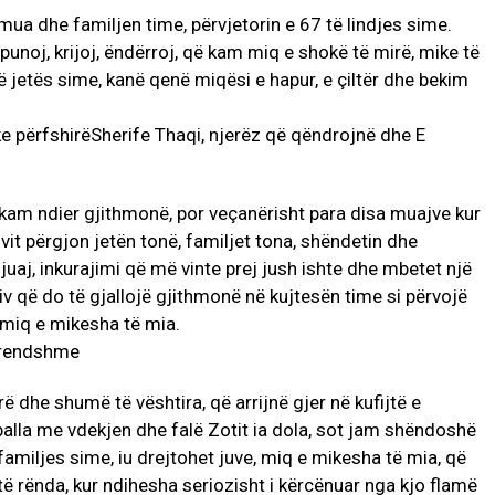
mua dhe familjen time, përvjetorin e 67 të lindjes sime.
unoj, krijoj, ëndërroj, që kam miq e shokë të mirë, mike të
 jetës sime, kanë qenë miqësi e hapur, e çiltër dhe bekim
 kam ndier gjithmonë, por veçanërisht para disa muajve kur
vit përgjon jetën tonë, familjet tona, shëndetin dhe
juaj, inkurajimi që më vinte prej jush ishte dhe mbetet një
iv që do të gjallojë gjithmonë në kujtesën time si përvojë
, miq e mikesha të mia.
 dhe shumë të vështira, që arrijnë gjer në kufijtë e
alla me vdekjen dhe falë Zotit ia dola, sot jam shëndoshë
familjes sime, iu drejtohet juve, miq e mikesha të mia, që
ë rënda, kur ndihesha seriozisht i kërcënuar nga kjo flamë