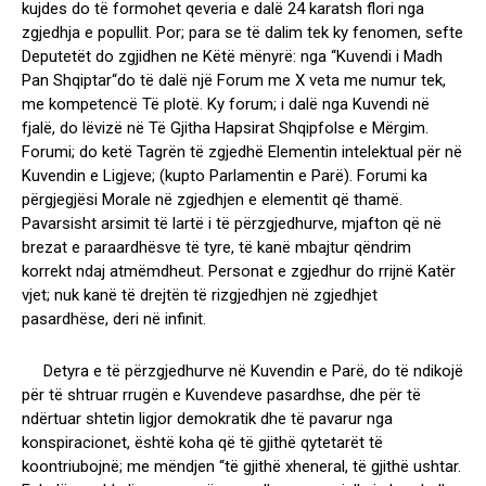
kujdes do të formohet qeveria e dalë 24 karatsh flori nga
zgjedhja e popullit. Por; para se të dalim tek ky fenomen, sefte
Deputetët do zgjidhen ne Këtë mënyrë: nga “Kuvendi i Madh
Pan Shqiptar“do të dalë një Forum me X veta me numur tek,
me kompetencë Të plotë. Ky forum; i dalë nga Kuvendi në
fjalë, do lëvizë në Të Gjitha Hapsirat Shqipfolse e Mërgim.
Forumi; do ketë Tagrën të zgjedhë Elementin intelektual për në
Kuvendin e Ligjeve; (kupto Parlamentin e Parë). Forumi ka
përgjegjësi Morale në zgjedhjen e elementit që thamë.
Pavarsisht arsimit të lartë i të përzgjedhurve, mjafton që në
brezat e paraardhësve të tyre, të kanë mbajtur qëndrim
korrekt ndaj atmëmdheut. Personat e zgjedhur do rrijnë Katër
vjet; nuk kanë të drejtën të rizgjedhjen në zgjedhjet
pasardhëse, deri në infinit.
Detyra e të përzgjedhurve në Kuvendin e Parë, do të ndikojë
për të shtruar rrugën e Kuvendeve pasardhse, dhe për të
ndërtuar shtetin ligjor demokratik dhe të pavarur nga
konspiracionet, është koha që të gjithë qytetarët të
koontriubojnë; me mëndjen “të gjithë xheneral, të gjithë ushtar.