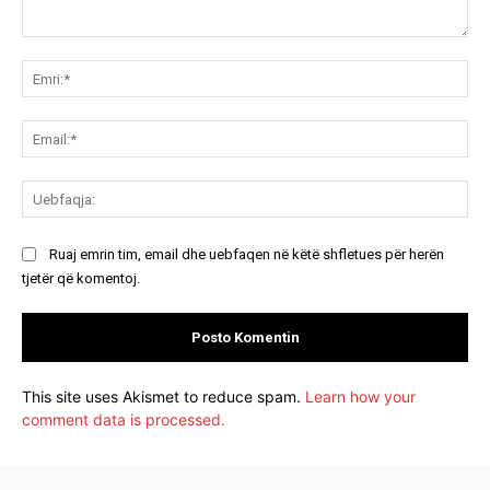
Koment:
Emr
Ema
Ue
Ruaj emrin tim, email dhe uebfaqen në këtë shfletues për herën
tjetër që komentoj.
This site uses Akismet to reduce spam.
Learn how your
comment data is processed.