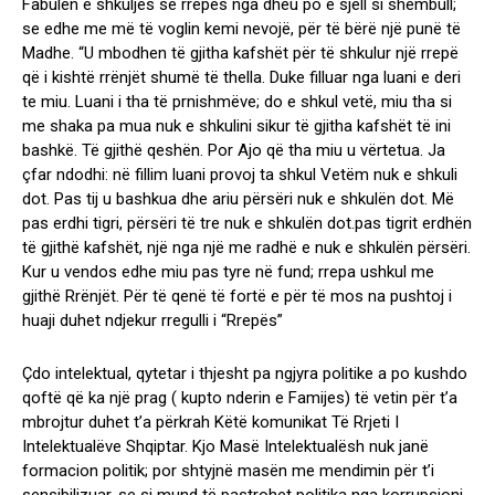
Fabulën e shkuljes se rrepës nga dheu po e sjell si shembull;
se edhe me më të voglin kemi nevojë, për të bërë një punë të
Madhe. “U mbodhen të gjitha kafshët për të shkulur një rrepë
që i kishtë rrënjët shumë të thella. Duke filluar nga luani e deri
te miu. Luani i tha të prnishmëve; do e shkul vetë, miu tha si
me shaka pa mua nuk e shkulini sikur të gjitha kafshët të ini
bashkë. Të gjithë qeshën. Por Ajo që tha miu u vërtetua. Ja
çfar ndodhi: në fillim luani provoj ta shkul Vetëm nuk e shkuli
dot. Pas tij u bashkua dhe ariu përsëri nuk e shkulën dot. Më
pas erdhi tigri, përsëri të tre nuk e shkulën dot.pas tigrit erdhën
të gjithë kafshët, një nga një me radhë e nuk e shkulën përsëri.
Kur u vendos edhe miu pas tyre në fund; rrepa ushkul me
gjithë Rrënjët. Për të qenë të fortë e për të mos na pushtoj i
huaji duhet ndjekur rregulli i “Rrepës”
Çdo intelektual, qytetar i thjesht pa ngjyra politike a po kushdo
qoftë që ka një prag ( kupto nderin e Famijes) të vetin për t’a
mbrojtur duhet t’a përkrah Këtë komunikat Të Rrjeti I
Intelektualëve Shqiptar. Kjo Masë Intelektualësh nuk janë
formacion politik; por shtyjnë masën me mendimin për t’i