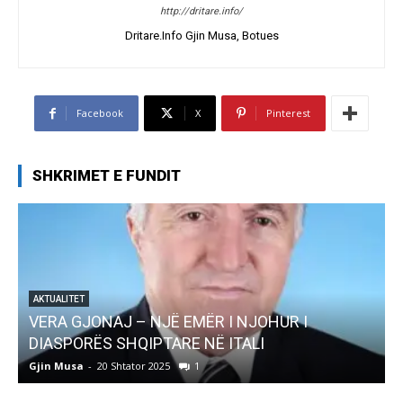
http://dritare.info/
Dritare.Info Gjin Musa, Botues
Facebook
X
Pinterest
SHKRIMET E FUNDIT
AKTUALITET
Pregaditi Gjin Musa-Rome- Shtator 2025
Gjin Musa
-
8 Shtator 2025
0