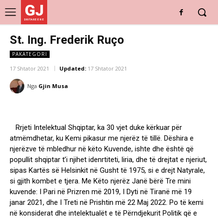
GJ
DRITARE E RE
St. Ing. Frederik Ruço
PAKATEGORI
17 Shtator 2021
Updated:
17 Shtator 2021
Nga
Gjin Musa
Rrjeti Intelektual Shqiptar, ka 30 vjet duke kërkuar për
atmëmdhetar, ku Kemi pikasur me njerëz të tillë. Dëshira e
njerëzve të mbledhur në këto Kuvende, ishte dhe është që
popullit shqiptar t’i njihet idenrtiteti, liria, dhe të drejtat e njeriut,
sipas Kartës së Helsinkit në Gusht të 1975, si e drejt Natyrale,
si gjith kombet e tjera. Me Këto njerëz Janë bërë Tre mini
kuvende: I Pari në Prizren më 2019, I Dyti në Tiranë më 19
janar 2021, dhe I Treti në Prishtin më 22 Maj 2022. Po të kemi
në konsiderat dhe intelektualët e të Përndjekurit Politik që e