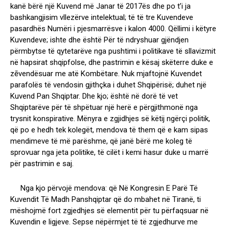
kanë bërë një Kuvend më Janar të 2017ës dhe po t’i ja
bashkangjisim vllezërve intelektual; të të tre Kuvendeve
pasardhës Numëri i pjesmarrësve i kalon 4000. Qëllimi i këtyre
Kuvendeve; ishte dhe është Për të ndryshuar gjëndjen
përmbytse të qytetarëve nga pushtimi i politikave të sllavizmit
në hapsirat shqipfolse, dhe pastrimin e kësaj skëterre duke e
zēvendësuar me atë Kombëtare. Nuk mjaftojnë Kuvendet
parafolës të vendosin gjithçka i duhet Shqipërisë; duhet një
Kuvend Pan Shqiptar. Dhe kjo; është në dorë të vet
Shqiptarëve për të shpëtuar një herë e përgjithmonë nga
trysnit konspirative.
Mënyra e zgjidhjes së këtij ngërçi politik,
që po e hedh tek kolegët, mendova të them që e kam sipas
mendimeve të më parëshme, që janë bërë me koleg të
sprovuar nga jeta politike, të cilët i kemi hasur duke u marrë
për pastrimin e saj.
Nga kjo përvojë mendova: që Në Kongresin E Parë Të
Kuvendit Të Madh Panshqiptar që do mbahet në Tiranë, ti
mëshojmë fort zgjedhjes së elementit për tu përfaqsuar në
Kuvendin e ligjeve.
Sepse nëpërmjet të të zgjedhurve me