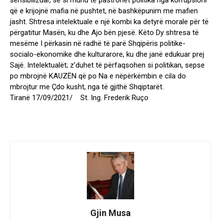
sensibilizuar, se si mund të pastrohet politika nga korrupsioni
që e krijojnë mafia në pushtet, në bashkëpunim me mafien
jasht. Shtresa intelektuale e një kombi ka detyrë morale për të
përgatitur Masën, ku dhe Ajo bën pjesë. Këto Dy shtresa të
mesëme I përkasin në radhë të parë Shqipëris politike-
socialo-ekonomike dhe kulturarore, ku dhe janë edukuar prej
Sajë. Intelektualët; z’duhet të përfaqsohen si politikan, sepse
po mbrojnë KAUZËN që po Na e nëpërkëmbin e cila do
mbrojtur me Çdo kusht, nga të gjithë Shqiptarët.
Tiranë 17/09/2021/ St. Ing. Frederik Ruço
Gjin Musa