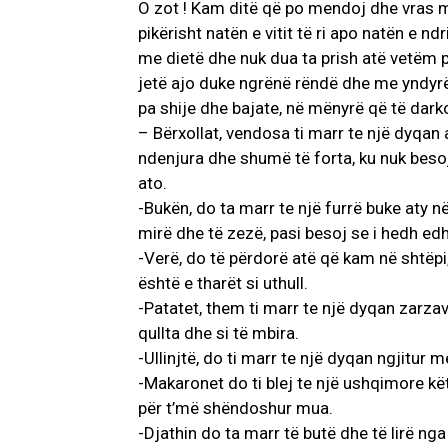
O zot ! Kam ditë që po mendoj dhe vras 
pikërisht natën e vitit të ri apo natën e n
me dietë dhe nuk dua ta prish atë vetëm 
jetë ajo duke ngrënë rëndë dhe me yndyr
pa shije dhe bajate, në mënyrë që të dar
– Bërxollat, vendosa ti marr te një dyqan a
ndenjura dhe shumë të forta, ku nuk besoj
ato.
-Bukën, do ta marr te një furrë buke aty n
mirë dhe të zezë, pasi besoj se i hedh ed
-Verë, do të përdorë atë që kam në shtëpi,
është e tharët si uthull.
-Patatet, them ti marr te një dyqan zarzava
qullta dhe si të mbira.
-Ullinjtë, do ti marr te një dyqan ngjitur m
-Makaronet do ti blej te një ushqimore kët
për t’më shëndoshur mua.
-Djathin do ta marr të butë dhe të lirë nga