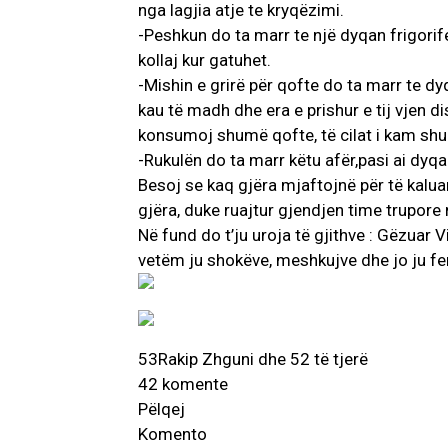
nga lagjia atje te kryqëzimi.
-Peshkun do ta marr te një dyqan frigorife
kollaj kur gatuhet.
-Mishin e grirë për qofte do ta marr te dyq
kau të madh dhe era e prishur e tij vjen 
konsumoj shumë qofte, të cilat i kam sh
-Rukulën do ta marr këtu afër,pasi ai dyqa
Besoj se kaq gjëra mjaftojnë për të kalua
gjëra, duke ruajtur gjendjen time trupore 
Në fund do t’ju uroja të gjithve : Gëzuar Vi
vetëm ju shokëve, meshkujve dhe jo ju f
53
Rakip Zhguni dhe 52 të tjerë
42 komente
Pëlqej
Komento