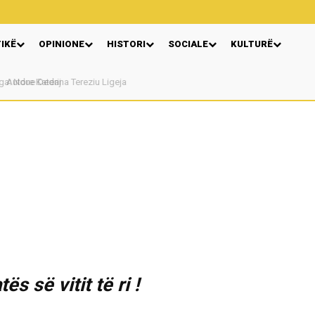
TIKË
OPINIONE
HISTORI
SOCIALE
KULTURË
Autore Katerina Tereziu Ligeja
s së vitit të ri !