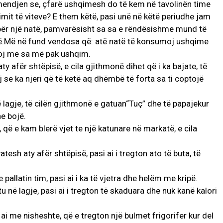
mendjen se, çfarë ushqimesh do të kem në tavolinën time
drimit të viteve? E them këtë, pasi unë në këtë periudhe jam
për një natë, pamvarësisht sa sa e rëndësishme mund të
ë.Më në fund vendosa që: atë natë të konsumoj ushqime
koj me sa më pak ushqim.
ty afër shtëpisë, e cila gjithmonë dihet që i ka bajate, të
 se ka njeri që të ketë aq dhëmbë të forta sa ti coptojë
AKTUALITET
ë lagje, të cilën gjithmonë e gatuan“Tuç” dhe të papajekur
VERA GJONAJ – NJË EMËR I
he bojë.
NJOHUR I DIASPORËS
 që e kam blerë vjet te një katunare në markatë, e cila
SHQIPTARE NË ITALI
Gjin Musa
-
20 Shtator 2025
1
tesh aty afër shtëpisë, pasi ai i tregton ato të buta, të
e pallatin tim, pasi ai i ka të vjetra dhe helëm me kripë.
u në lagje, pasi ai i tregton të skaduara dhe nuk kanë kalori
 ai me nisheshte, që e tregton një bulmet frigorifer kur del