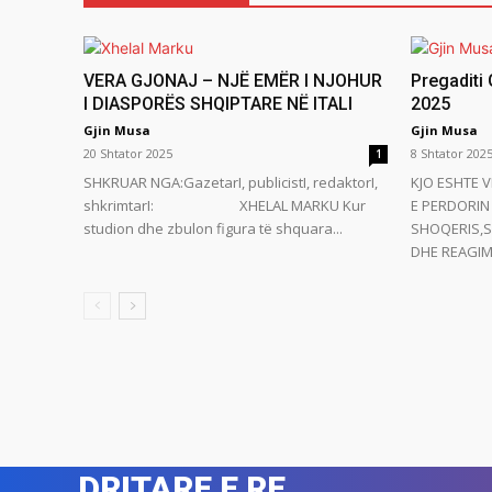
VERA GJONAJ – NJË EMËR I NJOHUR
Pregaditi
I DIASPORËS SHQIPTARE NË ITALI
2025
Gjin Musa
Gjin Musa
20 Shtator 2025
8 Shtator 202
1
SHKRUAR NGA:GazetarI, publicistI, redaktorI,
KJO ESHTE V
shkrimtarI: XHELAL MARKU Kur
E PERDORIN 
studion dhe zbulon figura të shquara...
SHOQERIS,S
DHE REAGIMI
DRITARE E RE