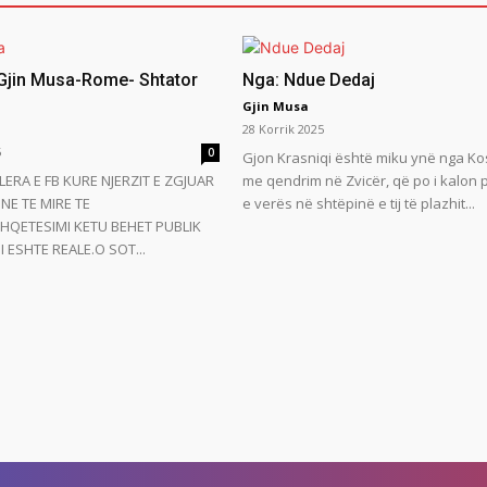
 Gjin Musa-Rome- Shtator
Nga: Ndue Dedaj
Gjin Musa
28 Korrik 2025
5
0
Gjon Krasniqi është miku ynë nga Ko
LERA E FB KURE NJERZIT E ZGJUAR
me qendrim në Zvicër, që po i kalon
NE TE MIRE TE
e verës në shtëpinë e tij të plazhit...
HQETESIMI KETU BEHET PUBLIK
 ESHTE REALE.O SOT...