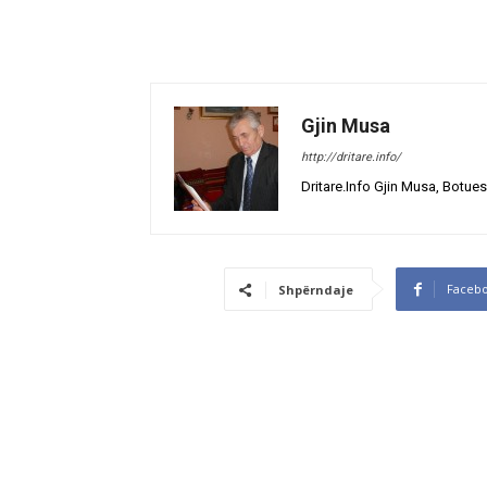
Gjin Musa
http://dritare.info/
Dritare.Info Gjin Musa, Botues
Faceb
Shpërndaje