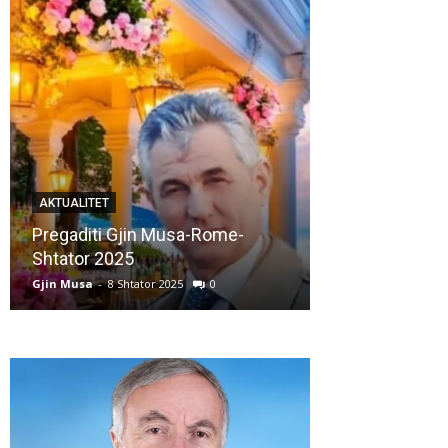
AKTUALITET
AKTUALITET
Pregaditi Gjin Musa-Rome-
Shtator 2025
Nga: Ndue Ded
Gjin Musa
-
8 Shtator 2025
0
Gjin Musa
-
28 Korr