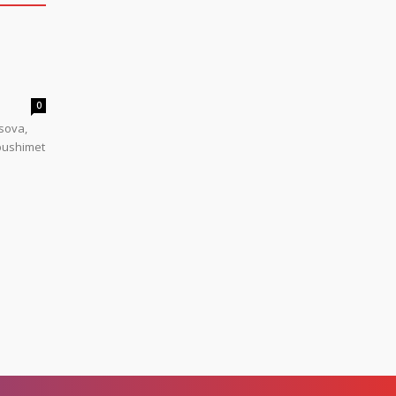
0
sova,
 pushimet