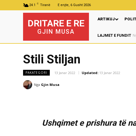
C
24.1
Tiranë
E enjte, 6 Gusht 2026
ARTIKUJ
POLI
DRITARE E RE
GJIN MUSA
LAJMET E FUNDIT
Stili Stiljan
13 Janar 2022
Updated:
13 Janar 2022
PAKATEGORI
Nga
Gjin Musa
Ushqimet e prishura të natë