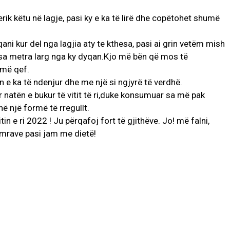
rik këtu në lagje, pasi ky e ka të lirë dhe copëtohet shumë
ani kur del nga lagjia aty te kthesa, pasi ai grin vetëm mish
disa metra larg nga ky dyqan.Kjo më bën që mos të
umë qef.
n e ka të ndenjur dhe me një si ngjyrë të verdhë.
r natën e bukur të vitit të ri,duke konsumuar sa më pak
në një formë të rregullt.
tin e ri 2022 ! Ju përqafoj fort të gjithëve. Jo! më falni,
emrave pasi jam me dietë!